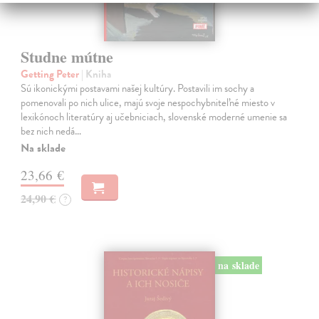
Studne mútne
Getting Peter
| Kniha
Sú ikonickými postavami našej kultúry. Postavili im sochy a
pomenovali po nich ulice, majú svoje nespochybniteľné miesto v
lexikónoch literatúry aj učebniciach, slovenské moderné umenie sa
bez nich nedá…
Na sklade
23,66 €
24,90 €
?
na sklade