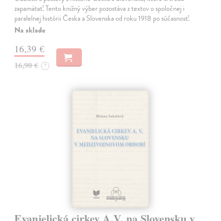
zapamätať. Tento knižný výber pozostáva z textov o spoločnej i
paralelnej histórii Česka a Slovenska od roku 1918 po súčasnosť.
Na sklade
16,39 €
16,90 €
?
Evanjelická cirkev A.V. na Slovensku v