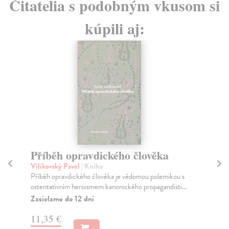
Čitatelia s podobným vkusom si
kúpili aj:
Příběh opravdického člověka
S
Vilikovský Pavel
| Kniha
Šm
Příběh opravdického člověka je vědomou polemikou s
Kni
ostentativním heroismem kanonického propagandisti...
čin
Zasielame do 12 dní
Na
11,35 €
54