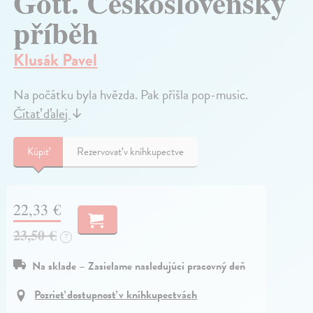
Gott. Československý
příběh
Klusák Pavel
Na počátku byla hvězda. Pak přišla pop-music.
Čítať ďalej
↓
Kúpiť
Rezervovať v kníhkupectve
22,33 €
23,50 €
?
Na sklade – Zasielame nasledujúci pracovný deň
Pozrieť dostupnosť v kníhkupectvách