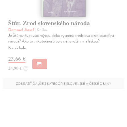
Štúr. Zrod slovenského národa
Demmel József
| Kniha
Je Štúrov život viac mýtus, alebo vysnená predstava o zakladateľovi
národa? Ako to v skutočnosti bolo s eho vzťahmi a láskou?
Na sklade
23,66 €
24,90 €
?
ZOBRAZIŤ ĎALŠIE Z KATEGÓRIE SLOVENSKÉ A ČESKÉ DEJINY