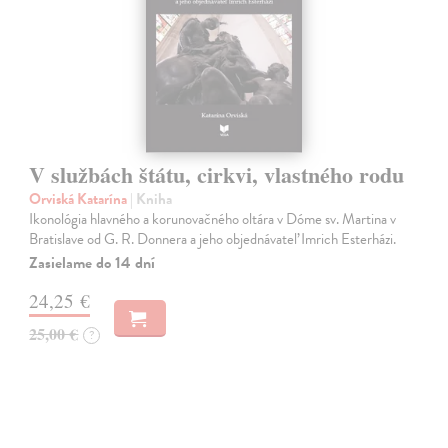
V službách štátu, cirkvi, vlastného rodu
Orviská Katarína
| Kniha
Ikonológia hlavného a korunovačného oltára v Dóme sv. Martina v
Bratislave od G. R. Donnera a jeho objednávateľ Imrich Esterházi.
Zasielame do 14 dní
24,25 €
25,00 €
?