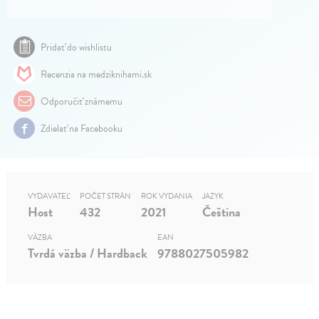
Pridať do wishlistu
Recenzia na medziknihami.sk
Odporučiť známemu
Zdielať na Facebooku
VYDAVATEĽ
POČET STRÁN
ROK VYDANIA
JAZYK
Host
432
2021
Čeština
VÄZBA
EAN
Tvrdá väzba / Hardback
9788027505982