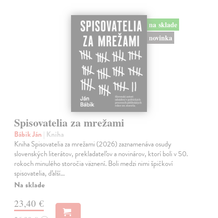
na sklade
novinka
Spisovatelia za mrežami
Bábik Ján
| Kniha
Kniha Spisovatelia za mrežami (2026) zaznamenáva osudy
slovenských literátov, prekladateľov a novinárov, ktorí boli v 50.
rokoch minulého storočia väznení. Boli medzi nimi špičkoví
spisovatelia, ďalší…
Na sklade
23,40 €