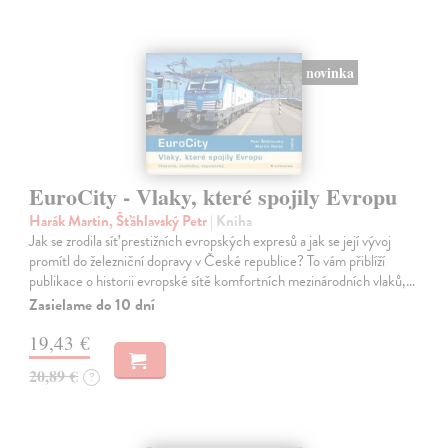
novinka
EuroCity - Vlaky, které spojily Evropu
Harák Martin, Šťáhlavský Petr
| Kniha
Jak se zrodila síť prestižních evropských expresů a jak se její vývoj
promítl do železniční dopravy v České republice? To vám přiblíží
publikace o historii evropské sítě komfortních mezinárodních vlaků,…
Zasielame do 10 dní
19,43 €
20,89 €
?