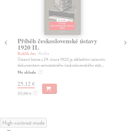
Příběh československé ústavy
P
1920 II.
19
Kuklík Jan
| Kniha
Ku
Ústavní listina z 29. února 1920 je základním ústavním
Úst
dokumentem samostatného československého stát...
dok
Na sklade
Na
?
25,12 €
26
25,90 €
27
?
High-contrast mode