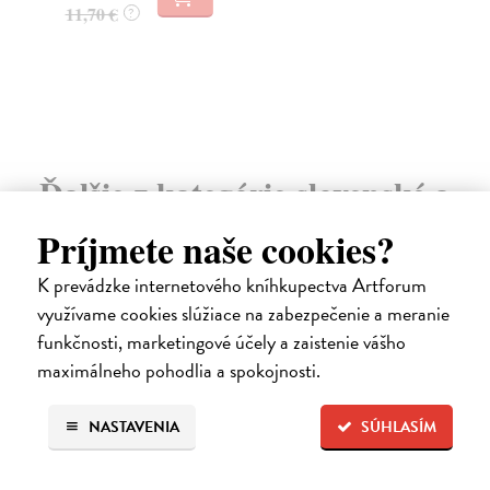
11,70 €
56
?
Ďalšie z kategórie slovenské a
české dejiny
Príjmete naše cookies?
K prevádzke internetového kníhkupectva Artforum
využívame cookies slúžiace na zabezpečenie a meranie
na sklade
funkčnosti, marketingové účely a zaistenie vášho
maximálneho pohodlia a spokojnosti.
NASTAVENIA
SÚHLASÍM