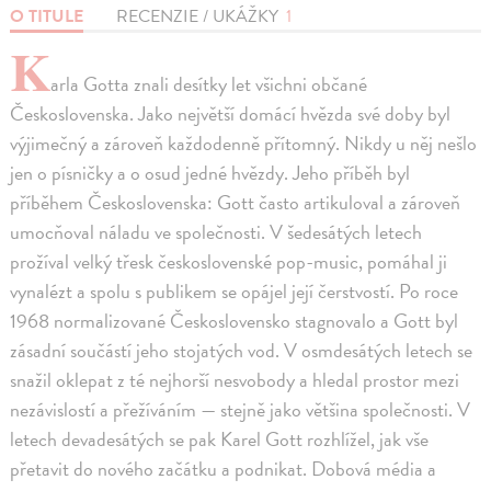
O TITULE
RECENZIE / UKÁŽKY
1
K
arla Gotta znali desítky let všichni občané
Československa. Jako největší domácí hvězda své doby byl
výjimečný a zároveň každodenně přítomný. Nikdy u něj nešlo
jen o písničky a o osud jedné hvězdy. Jeho příběh byl
příběhem Československa: Gott často artikuloval a zároveň
umocňoval náladu ve společnosti. V šedesátých letech
prožíval velký třesk československé pop-music, pomáhal ji
vynalézt a spolu s publikem se opájel její čerstvostí. Po roce
1968 normalizované Československo stagnovalo a Gott byl
zásadní součástí jeho stojatých vod. V osmdesátých letech se
snažil oklepat z té nejhorší nesvobody a hledal prostor mezi
nezávislostí a přežíváním — stejně jako většina společnosti. V
letech devadesátých se pak Karel Gott rozhlížel, jak vše
přetavit do nového začátku a podnikat. Dobová média a