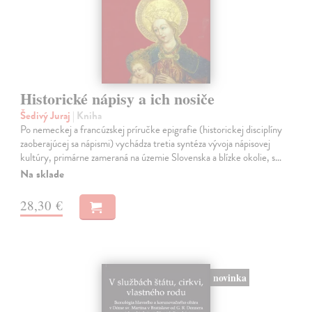
Historické nápisy a ich nosiče
Šedivý Juraj
| Kniha
Po nemeckej a francúzskej príručke epigrafie (historickej disciplíny
zaoberajúcej sa nápismi) vychádza tretia syntéza vývoja nápisovej
kultúry, primárne zameraná na územie Slovenska a blízke okolie, s…
Na sklade
28,30 €
novinka