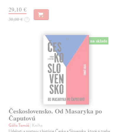
29,10 €
30,00 €
?
na sklade
Československo. Od Masaryka po
Čaputovú
Gális Tomáš
| Kniha
Udalosti a postavy z histórie Česka a Slovenska, ktoré si treba