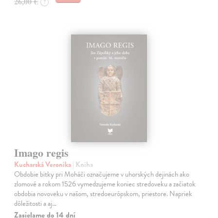
26,00 €
?
Imago regis
Kucharská Veronika
| Kniha
Obdobie bitky pri Moháči označujeme v uhorských dejinách ako
zlomové a rokom 1526 vymedzujeme koniec stredoveku a začiatok
obdobia novoveku v našom, stredoeurópskom, priestore. Napriek
dôležitosti a aj…
Zasielame do 14 dní