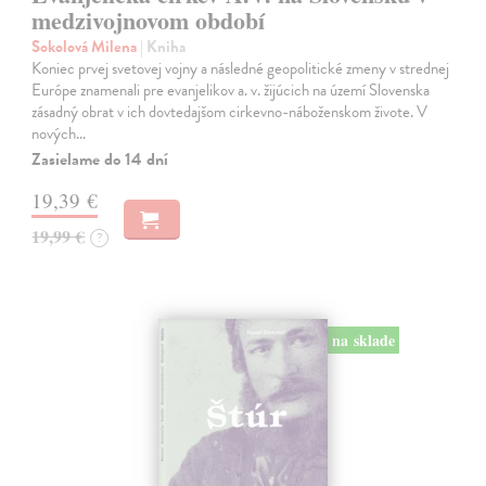
medzivojnovom období
Sokolová Milena
| Kniha
Koniec prvej svetovej vojny a následné geopolitické zmeny v strednej
Európe znamenali pre evanjelikov a. v. žijúcich na území Slovenska
zásadný obrat v ich dovtedajšom cirkevno-náboženskom živote. V
nových…
Zasielame do 14 dní
19,39 €
19,99 €
?
na sklade