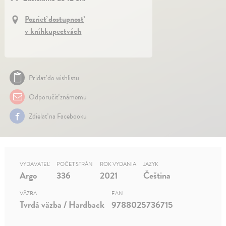
Pozrieť dostupnosť
v kníhkupectvách
Pridať do wishlistu
Odporučiť známemu
Zdielať na Facebooku
VYDAVATEĽ
POČET STRÁN
ROK VYDANIA
JAZYK
Argo
336
2021
Čeština
VÄZBA
EAN
Tvrdá väzba / Hardback
9788025736715