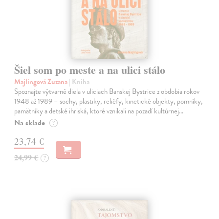
Šiel som po meste a na ulici stálo
Majlingová Zuzana
| Kniha
Spoznajte výtvarné diela v uliciach Banskej Bystrice z obdobia rokov
1948 až 1989 – sochy, plastiky, reliéfy, kinetické objekty, pomníky,
pamätníky a detské ihriská, ktoré vznikali na pozadí kultúrnej…
Na sklade
?
23,74 €
24,99 €
?