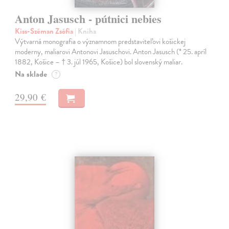
Anton Jasusch - pútnici nebies
Kiss-Széman Zsófia
| Kniha
Výtvarná monografia o významnom predstaviteľovi košickej
moderny, maliarovi Antonovi Jasuschovi. Anton Jasusch (* 25. apríl
1882, Košice – † 3. júl 1965, Košice) bol slovenský maliar.
Na sklade
?
29,90 €