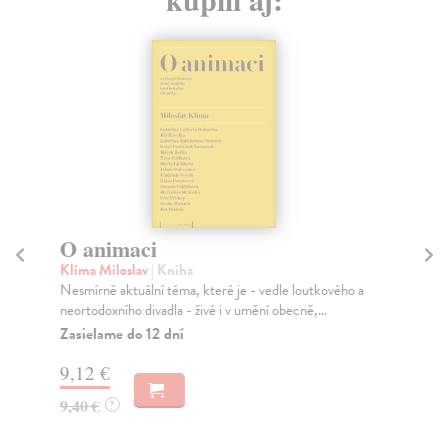
O animaci
B
Klíma Miloslav
| Kniha
Fl
Nesmírně aktuální téma, které je - vedle loutkového a
Pří
neortodoxního divadla - živé i v umění obecně,...
220
Zasielame do 12 dní
Za
9,12 €
17
9,40 €
17
?