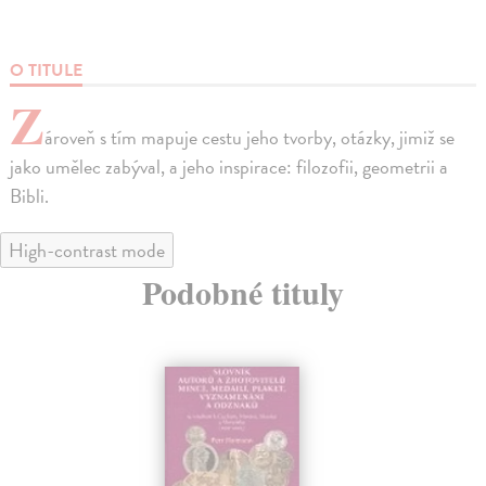
O TITULE
Z
ároveň s tím mapuje cestu jeho tvorby, otázky, jimiž se
jako umělec zabýval, a jeho inspirace: filozofii, geometrii a
Bibli.
High-contrast mode
Podobné tituly