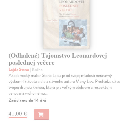
(Odhalené) Tajomstvo Leonardovej
poslednej večere
Lajda Stano
| Kniha
Akademický maliar Stano Lajda je od svojej mladosti neúnavný
výskumník života a diela slávneho autora Mony Lisy. Prichádza už so
svojou druhou knihou, ktorá je s veľkým obdivom a rešpektom
venovaná vrcholnému…
Zasielame do 14 dní
41,00 €