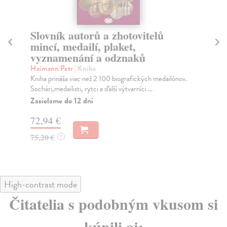
Slovník autorů a zhotovitelů
Dě
mincí, medailí, plaket,
Ec
vyznamenání a odznaků
Nej
jeh
Haimann Petr
| Kniha
Za
Kniha prináša viac než 2 100 biografických medailónov.
Sochári,medailisti, rytci a ďalší výtvarníci ...
45
Zasielame do 12 dní
46
72,94 €
75,20 €
?
High-contrast mode
Čitatelia s podobným vkusom si
kúpili aj: