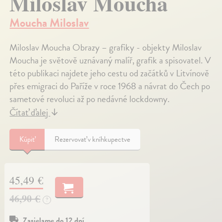
Miloslav Moucha
Moucha Miloslav
Miloslav Moucha Obrazy – grafiky - objekty Miloslav
Moucha je světově uznávaný malíř, grafik a spisovatel. V
této publikaci najdete jeho cestu od začátků v Litvínově
přes emigraci do Paříže v roce 1968 a návrat do Čech po
sametové revoluci až po nedávné lockdowny.
Čítať ďalej
↓
Kúpiť
Rezervovať v kníhkupectve
45,49 €
46,90 €
?
Zasielame do 12 dní