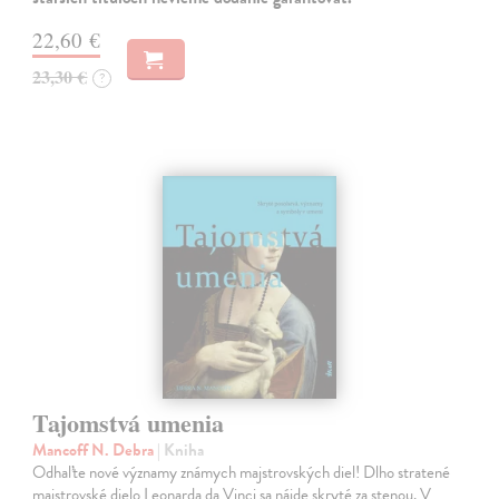
22,60 €
23,30 €
?
Tajomstvá umenia
Mancoff N. Debra
| Kniha
Odhaľte nové významy známych majstrovských diel! Dlho stratené
majstrovské dielo Leonarda da Vinci sa nájde skryté za stenou. V