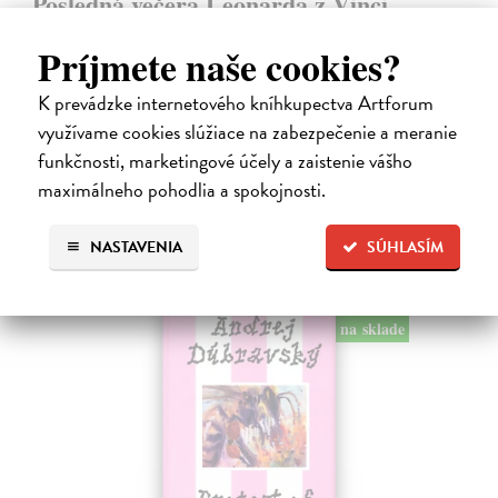
Posledná večera Leonarda z Vinci
Lajda Stano
| Kniha
Príjmete naše cookies?
Stano Lajda je súčasný slovenský maliar, ktorý niekoľko rokov
systematicky pracoval na rekonštrukcii ikonickej Poslednej večere,
čo ho inšpirovalo k napísaniu tejto knihy. Odkrýva pred nami silné i
K prevádzke internetového kníhkupectva Artforum
slabé…
využívame cookies slúžiace na zabezpečenie a meranie
Na sklade
?
funkčnosti, marketingové účely a zaistenie vášho
maximálneho pohodlia a spokojnosti.
31,92 €
39,90 €
?
NASTAVENIA
SÚHLASÍM
na sklade