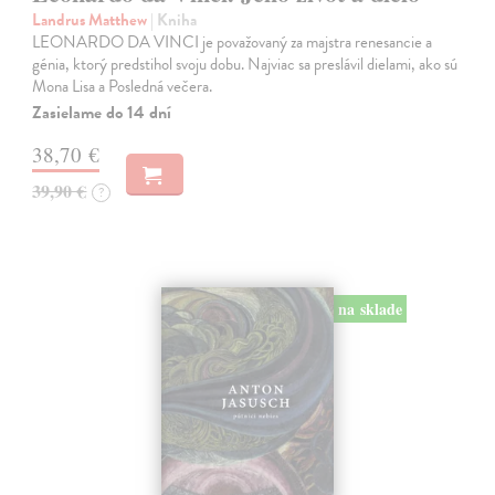
Landrus Matthew
| Kniha
LEONARDO DA VINCI je považovaný za majstra renesancie a
génia, ktorý predstihol svoju dobu. Najviac sa preslávil dielami, ako sú
Mona Lisa a Posledná večera.
Zasielame do 14 dní
38,70 €
39,90 €
?
na sklade