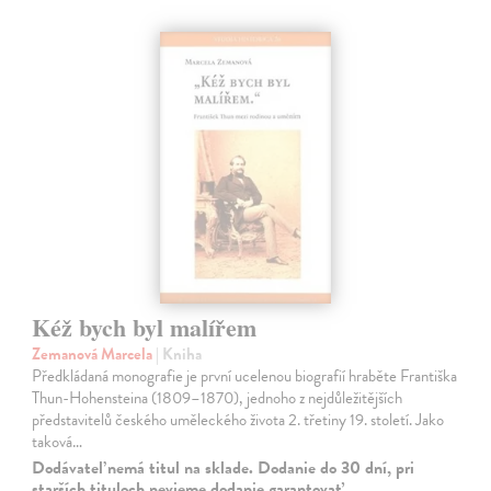
Kéž bych byl malířem
Zemanová Marcela
| Kniha
Předkládaná monografie je první ucelenou biografií hraběte Františka
Thun-Hohensteina (1809–1870), jednoho z nejdůležitějších
představitelů českého uměleckého života 2. třetiny 19. století. Jako
taková…
Dodávateľ nemá titul na sklade. Dodanie do 30 dní, pri
starších tituloch nevieme dodanie garantovať.