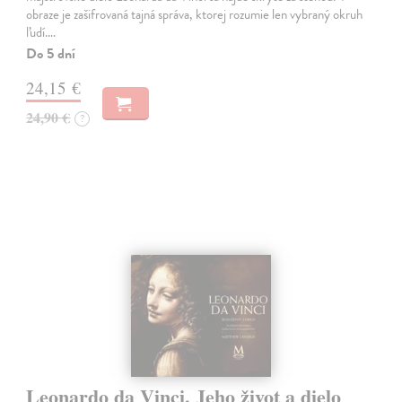
obraze je zašifrovaná tajná správa, ktorej rozumie len vybraný okruh
ľudí.…
Do 5 dní
24,15 €
24,90 €
?
Leonardo da Vinci. Jeho život a dielo