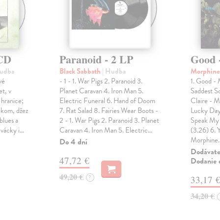
 CD
Paranoid - 2 LP
Good 
Hudba
Black Sabbath
| Hudba
Morphin
vé
- 1 - 1. War Pigs 2. Paranoid 3.
1. Good - 
et, v
Planet Caravan 4. Iron Man 5.
Saddest S
 hranice;
Electric Funeral 6. Hand of Doom
Claire - M
ockom, džez
7. Rat Salad 8. Fairies Wear Boots -
Lucky Day
blues a
2 - 1. War Pigs 2. Paranoid 3. Planet
Speak My 
ivácky i…
Caravan 4. Iron Man 5. Electric…
(3.26) 6. 
Morphine
Do 4 dní
Dodávateľ
47,72 €
Dodanie d
49,20 €
?
33,17 
34,20 €