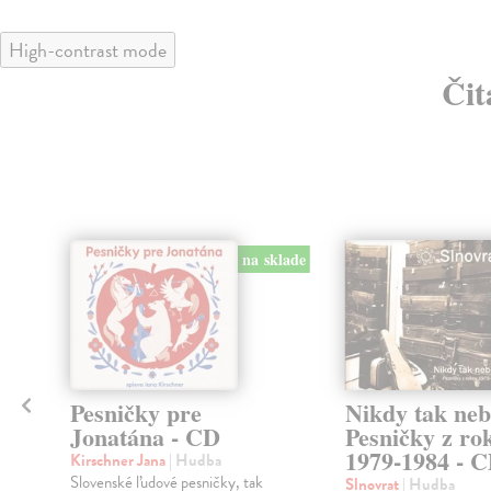
High-contrast mode
Čit
na sklade
Pesničky pre
Nikdy tak neb
Jonatána - CD
Pesničky z ro
1979-1984 - 
Kirschner Jana
| Hudba
Slovenské ľudové pesničky, tak
Slnovrat
| Hudba