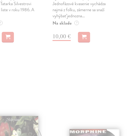
mile
Tatarka Silvestrovi
Jednofázové kvasenie vychádza
mon
iste v roku 1986. A
najmä z folku, zámerne sa snaží
vyhýbať jednozna...
Na 
Na sklade
?
?
13
10,00 €
15,