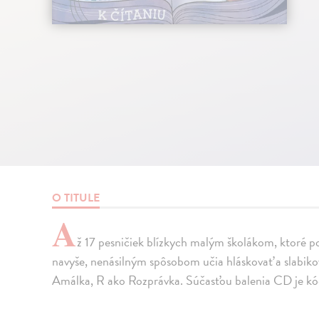
O TITULE
A
ž 17 pesničiek blízkych malým školákom, ktoré 
navyše, nenásilným spôsobom učia hláskovať a slabiko
Amálka, R ako Rozprávka. Súčasťou balenia CD je kód