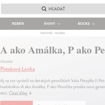
REBRÍK
KNIHY
BOOKS
OSTATNÉ
-
HUDBA
A ako Amálka, P ako P
čítaniu
Potoková Lenka
Aj vy ste vyrástli na detských pesničkách Vaša Patejdla či 
hudobníkov A ako Amálka, P ako Pesnička prináša novú gener
deti.
Čítať ďalej
↓