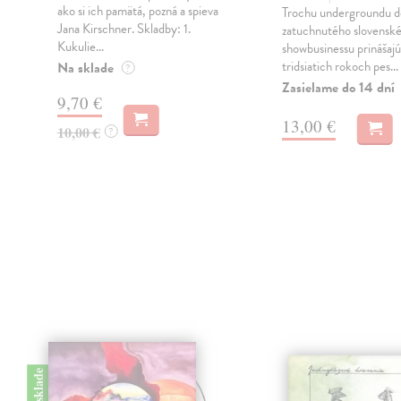
ako si ich pamätá, pozná a spieva
Trochu undergroundu d
Jana Kirschner. Skladby: 1.
zatuchnutého slovensk
Kukulie...
showbusinessu prinášajú
tridsiatich rokoch pes...
Na sklade
?
Zasielame do 14 dní
9,70 €
13,00 €
10,00 €
?
na sklade