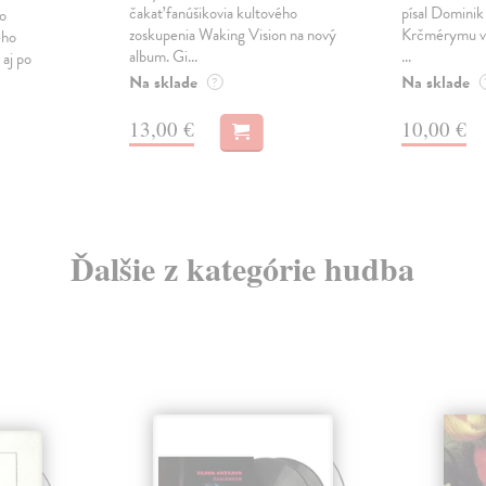
čakať fanúšikovia kultového
písal Dominik 
o
zoskupenia Waking Vision na nový
Krčmérymu v l
ého
album. Gi...
...
 aj po
Na sklade
Na sklade
?
13,00 €
10,00 €
Ďalšie z kategórie hudba