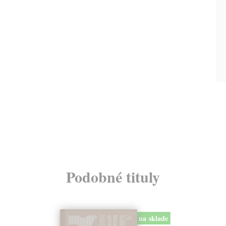
Podobné tituly
na sklade