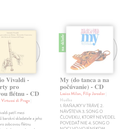
na sklade
o Vivaldi -
My (do tanca a na
rty pro
počúvanie) - CD
ou flétnu - CD
Lasica Milan, Filip Jaroslav
|
Hudba
í, Virtuosi di Praga
|
1. RAŇAJKY V TRÁVE 2.
NÁVŠTEVA 3. SONG O
valdi patří mezi
ČLOVEKU, KTORÝ NEVEDEL
í barokní skladatele a jeho
POVEDAŤ NIE 4. SONG O
pro zobcovou flétnu
NOCI VO VOJENSKOM