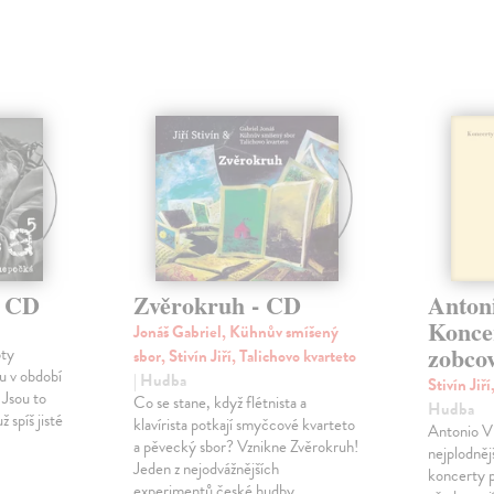
- CD
Zvěrokruh - CD
Antoni
Konce
Jonáš Gabriel, Kühnův smíšený
zobcov
oty
sbor, Stivín Jiří, Talichovo kvarteto
u v období
| Hudba
Stivín Jiř
 Jsou to
Co se stane, když flétnista a
Hudba
ž spíš jisté
klavírista potkají smyčcové kvarteto
Antonio Vi
a pěvecký sbor? Vznikne Zvěrokruh!
nejplodnějš
Jeden z nejodvážnějších
koncerty 
experimentů české hudby