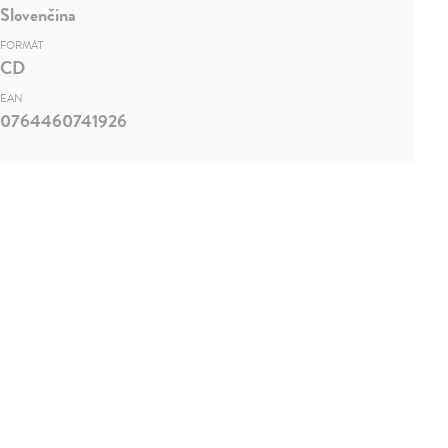
Slovenčina
FORMÁT
CD
EAN
0764460741926