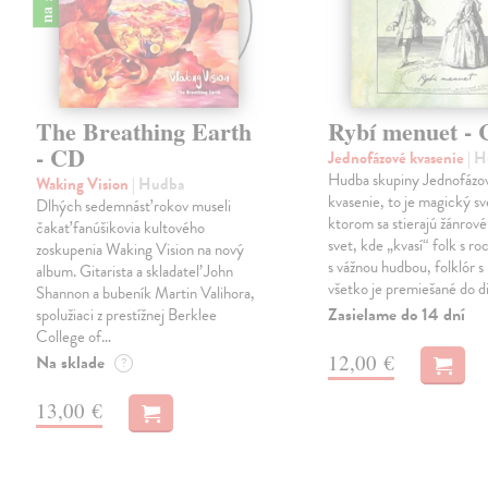
The Breathing Earth
Rybí menuet -
- CD
Jednofázové kvasenie
| 
Hudba skupiny Jednofázo
Waking Vision
| Hudba
kvasenie, to je magický sv
Dlhých sedemnásť rokov museli
ktorom sa stierajú žánrové
čakať fanúšikovia kultového
svet, kde „kvasí“ folk s r
zoskupenia Waking Vision na nový
s vážnou hudbou, folklór s 
album. Gitarista a skladateľ John
všetko je premiešané do d
Shannon a bubeník Martin Valihora,
Zasielame do 14 dní
spolužiaci z prestížnej Berklee
College of…
12,00 €
Na sklade
?
13,00 €