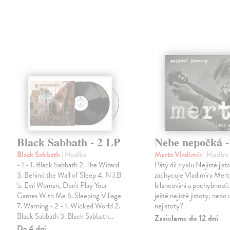
Black Sabbath - 2 LP
Nebe nepočká 
Black Sabbath
| Hudba
Merta Vladimír
| Hudba
- 1 - 1. Black Sabbath 2. The Wizard
Pátý díl cyklu Nejisté jist
3. Behind the Wall of Sleep 4. N.I.B.
zachycuje Vladimíra Mert
5. Evil Woman, Don't Play Your
bilancování a pochybností.
Games With Me 6. Sleeping Village
ještě nejisté jistoty, nebo u
7. Warning - 2 - 1. Wicked World 2.
nejistoty?
Black Sabbath 3. Black Sabbath…
Zasielame do 12 dní
Do 4 dní