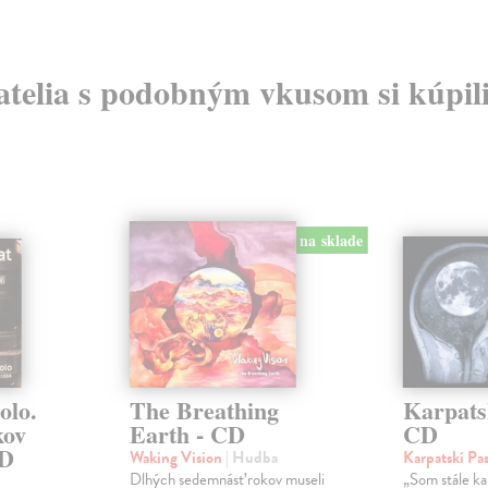
atelia s podobným vkusom si kúpili
na sklade
olo.
The Breathing
Karpatsk
kov
Earth - CD
CD
CD
Waking Vision
| Hudba
Karpatskí Pas
Dlhých sedemnásť rokov museli
„Som stále kar