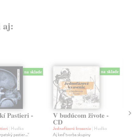
 aj:
na sklade
na sklade
í Pastieri -
V budúcom živote -
Ja
CD
Lyr
Dav 
tieri
| Hudba
Jednofázové kvasenie
| Hudba
moho
patský pastier...“
Aj keď tvorba skupiny