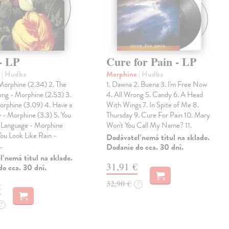
- LP
Cure for Pain - LP
e
| Hudba
Morphine
| Hudba
Morphine (2.34) 2. The
1. Dawna 2. Buena 3. I'm Free Now
ong - Morphine (2.53) 3.
4. All Wrong 5. Candy 6. A Head
orphine (3.09) 4. Have a
With Wings 7. In Spite of Me 8.
 - Morphine (3.3) 5. You
Thursday 9. Cure For Pain 10. Mary
Language - Morphine
Won't You Call My Name? 11.
You Look Like Rain -
Dodávateľ nemá titul na sklade.
…
Dodanie do cca. 30 dní.
 nemá titul na sklade.
31,91 €
o cca. 30 dní.
32,90 €
?
€
?