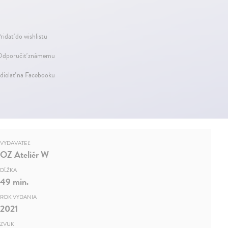
ridať do wishlistu
dporučiť známemu
dielať na Facebooku
VYDAVATEĽ
OZ Ateliér W
DĹŽKA
49 min.
ROK VYDANIA
2021
ZVUK