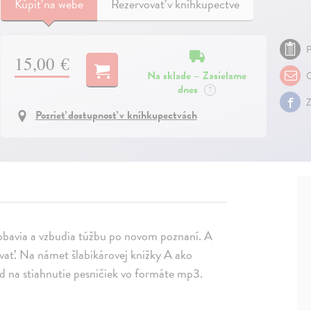
Kúpiť
na webe
Rezervovať v kníhkupectve
P
15,00 €
Na sklade – Zasielame
O
dnes
?
Z
Pozrieť dostupnosť v kníhkupectvách
pobavia a vzbudia túžbu po novom poznaní. A
vať. Na námet šlabikárovej knižky A ako
 na stiahnutie pesničiek vo formáte mp3.