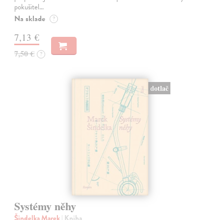
pokušitel…
Na sklade
?
7,13 €
7,50 €
?
dotlač
Systémy něhy
Šindelka Marek
| Kniha