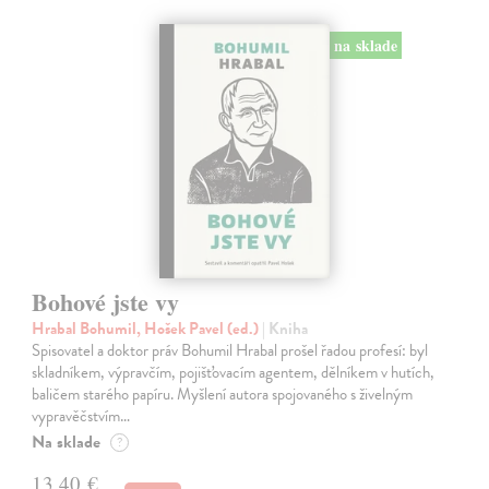
na sklade
Bohové jste vy
Hrabal Bohumil, Hošek Pavel (ed.)
| Kniha
Spisovatel a doktor práv Bohumil Hrabal prošel řadou profesí: byl
skladníkem, výpravčím, pojišťovacím agentem, dělníkem v hutích,
baličem starého papíru. Myšlení autora spojovaného s živelným
vypravěčstvím…
Na sklade
?
13,40 €