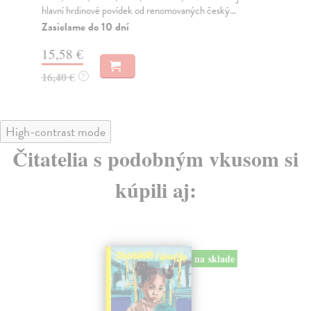
hlavní hrdinové povídek od renomovaných český...
tak
Zasielame do 10 dní
Za
15,58 €
16
16,40 €
16
?
High-contrast mode
Čitatelia s podobným vkusom si
kúpili aj:
na sklade