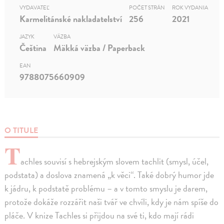
VYDAVATEĽ
POČET STRÁN
ROK VYDANIA
Karmelitánské nakladatelství
256
2021
JAZYK
VÄZBA
Čeština
Mäkká väzba / Paperback
EAN
9788075660909
O TITULE
T
achles souvisí s hebrejským slovem tachlit (smysl, účel,
podstata) a doslova znamená „k věci“. Také dobrý humor jde
k jádru, k podstatě problému – a v tomto smyslu je darem,
protože dokáže rozzářit naši tvář ve chvíli, kdy je nám spíše do
pláče. V knize Tachles si přijdou na své ti, kdo mají rádi