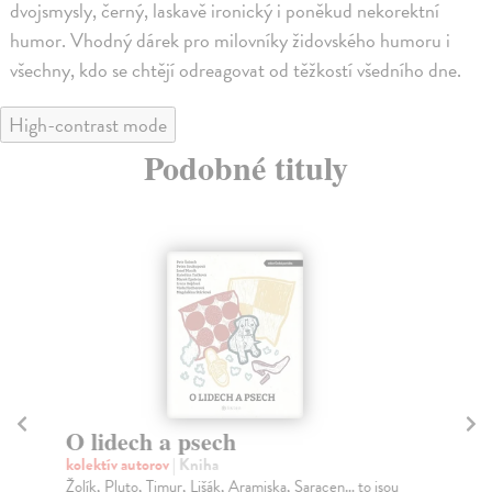
dvojsmysly, černý, laskavě ironický i poněkud nekorektní
humor. Vhodný dárek pro milovníky židovského humoru i
všechny, kdo se chtějí odreagovat od těžkostí všedního dne.
High-contrast mode
Podobné tituly
O lidech a psech
T
kolektív autorov
| Kniha
kol
Žolík, Pluto, Timur, Lišák, Aramiska, Saracen… to jsou
Je 