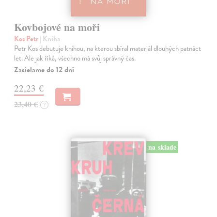
Kovbojové na moři
Kos Petr
| Kniha
Petr Kos debutuje knihou, na kterou sbíral materiál dlouhých patnáct
let. Ale jak říká, všechno má svůj správný čas.
Zasielame do 12 dní
22,23 €
23,40 €
?
na sklade