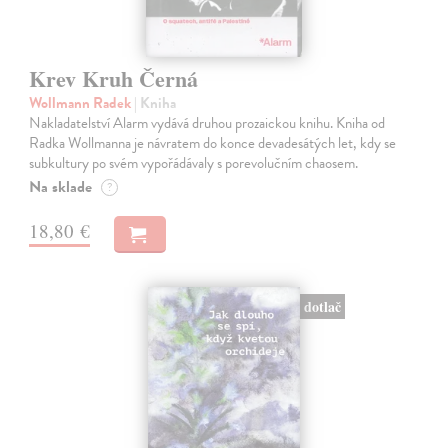
Krev Kruh Černá
Wollmann Radek
| Kniha
Nakladatelství Alarm vydává druhou prozaickou knihu. Kniha od
Radka Wollmanna je návratem do konce devadesátých let, kdy se
subkultury po svém vypořádávaly s porevolučním chaosem.
Na sklade
?
18,80 €
dotlač