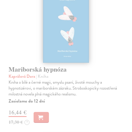
Mariborská hypnóza
Kaprálová Dora
| Kniha
Kniha o bílé a černé magii, smyslu psaní, životě mouchy a
hypnotizérovi, o mariborském zázraku. Stroboskopicky rozostřená
milostná novela plná magického realismu.
Zasielame do 12 dní
16,44 €
17,30 €
?