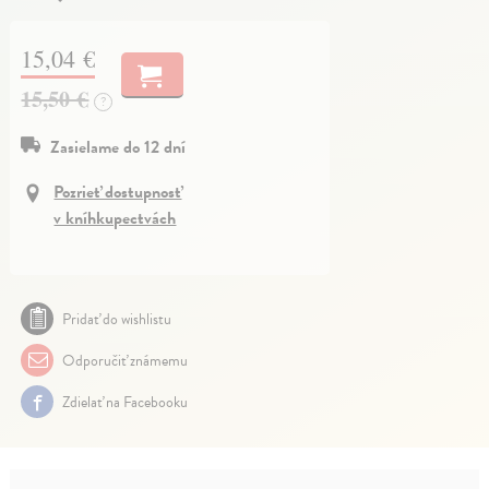
15,04 €
15,50 €
?
Zasielame do 12 dní
Pozrieť dostupnosť
v kníhkupectvách
Pridať do wishlistu
Odporučiť známemu
Zdielať na Facebooku