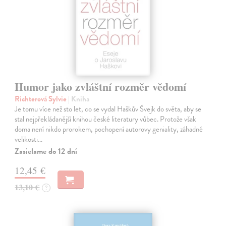
Humor jako zvláštní rozměr vědomí
Richterová Sylvie
| Kniha
Je tomu více než sto let, co se vydal Haškův Švejk do světa, aby se
stal nejpřekládanější knihou české literatury vůbec. Protože však
doma není nikdo prorokem, pochopení autorovy geniality, záhadné
velikosti…
Zasielame do 12 dní
12,45 €
13,10 €
?