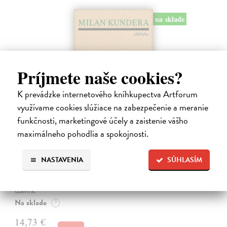
na sklade
Príjmete naše cookies?
K prevádzke internetového kníhkupectva Artforum
využívame cookies slúžiace na zabezpečenie a meranie
funkčnosti, marketingové účely a zaistenie vášho
maximálneho pohodlia a spokojnosti.
Pomalost
Kundera Milan
| Kniha
Pomalost, chronologicky první ze čtyř románů Milana Kundery
NASTAVENIA
SÚHLASÍM
napsaných francouzsky, vychází v českém překladu Anny
Kareninové. Vydávání Kunderových románů v českém jazyce se
uzavírá.
Na sklade
?
14,73 €