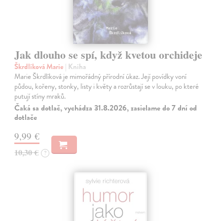
Jak dlouho se spí, když kvetou orchideje
Škrdlíková Marie
| Kniha
Marie Škrdlíková je mimořádný přírodní úkaz. Její povídky voní
půdou, kořeny, stonky, listy i květy a rozrůstají se v louku, po které
putují stíny mraků.
Čaká sa dotlač, vychádza 31.8.2026, zasielame do 7 dní od
dotlače
9,99 €
10,30 €
?