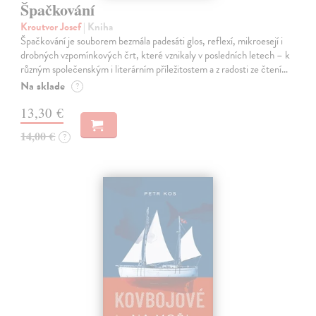
Špačkování
Kroutvor Josef
| Kniha
Špačkování je souborem bezmála padesáti glos, reflexí, mikroesejí i
drobných vzpomínkových črt, které vznikaly v posledních letech – k
různým společenským i literárním příležitostem a z radosti ze čtení…
Na sklade
?
13,30 €
14,00 €
?