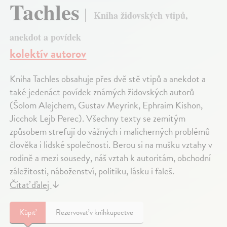
Tachles
Kniha židovských vtipů,
anekdot a povídek
kolektív autorov
Kniha Tachles obsahuje přes dvě stě vtipů a anekdot a
také jedenáct povídek známých židovských autorů
(Šolom Alejchem, Gustav Meyrink, Ephraim Kishon,
Jicchok Lejb Perec). Všechny texty se zemitým
způsobem strefují do vážných i malicherných problémů
člověka i lidské společnosti. Berou si na mušku vztahy v
rodině a mezi sousedy, náš vztah k autoritám, obchodní
záležitosti, náboženství, politiku, lásku i faleš.
Čítať ďalej
↓
Kúpiť
Rezervovať v kníhkupectve