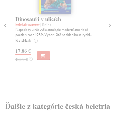
Dinosauři v ulicích
S
S
kolektív autorov
| Kniha
R
Naposledy u nás vyšla antologie moderní americké
poezie v roce 1989. Výbor Dítě na skleníku se rychl...
kol
Na sklade
Spe
?
kni
17,86 €
Na
18,80 €
?
18
18
Ďalšie z kategórie česká beletria