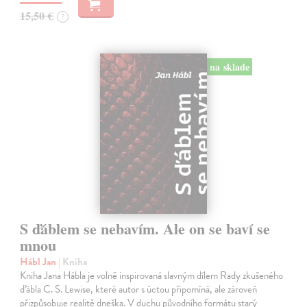
15,50 €
?
na sklade
S ďáblem se nebavím. Ale on se baví se
mnou
Hábl Jan
| Kniha
Kniha Jana Hábla je volně inspirovaná slavným dílem Rady zkušeného
ďábla C. S. Lewise, které autor s úctou připomíná, ale zároveň
přizpůsobuje realitě dneška. V duchu původního formátu starý