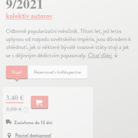
9/2021
kolektív autorov
Odborně popularizační měsíčník. Třicet let, jež letos
uplynou od rozpadu sovětského impéria, jsou důvodem k
ohlédnutí, jak si některé bývalé svazové státy stojí a jak
se s dějinným dědictvím popasovaly.
Čítať ďalej
↓
Kúpiť
Rezervovať v kníhkupectve
3,40 €
3,50 €
?
Zasielame do 12 dní
Pozrieť dostupnosť