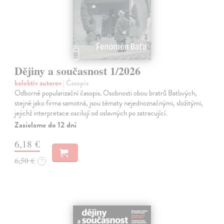
Dějiny a současnost 1/2026
kolektív autorov
| Časopis
Odborně popularizační časopis. Osobnosti obou bratrů Baťových,
stejně jako firma samotná, jsou tématy nejednoznačnými, složitými,
jejichž interpretace oscilují od oslavných po zatracující.
Zasielame do 12 dní
6,18 €
6,50 €
?