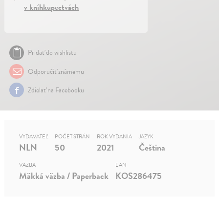
v kníhkupectvách
Pridať do wishlistu
Odporučiť známemu
Zdielať na Facebooku
VYDAVATEĽ
POČET STRÁN
ROK VYDANIA
JAZYK
NLN
50
2021
Čeština
VÄZBA
EAN
Mäkká väzba / Paperback
KOS286475