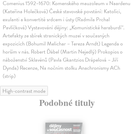
Comenius 1592–1670: Komenského mauzoleum v Naardenu
(Kateřina Holečková) České stavovské povstání: Katolíci,
exulanti a konvertité srdcem i ústy (Radmila Prchal
Pavlíčková) Vystavování dějiny: „Komunistické haraburdí“.
Artefakty ze sbírek stranických muzeí v současných
expozicích (Bohumil Melichar – Tereza Arndt) Legenda o
horším v nás. Robert Ďábel (Martin Nejedlý) Prokopios o
náboženství Sklavénů (Pavla Gkantzios Drápelová – Jiří
Dynda) Recenze, Na nočním stolku Anachronismy ACh
(strip)
High-contrast mode
Podobné tituly