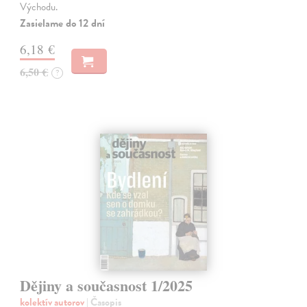
Východu.
Zasielame do 12 dní
6,18 €
6,50 €
?
Dějiny a současnost 1/2025
kolektív autorov
| Časopis