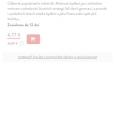
Odborně popularizační měsíčník. Možnosti bydlení jsou ústředním
motivem rozhodování životních strategií lidí všech generací, a protože
v posledních letech otázka bydlení a jeho financování opět plní
stránky…
Zasielame do 12 dní
4,37 €
4,60 €
?
ZOBRAZIŤ ĎALŠIE Z KATEGÓRIE DĚJINY A SOUČASNOST