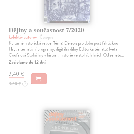
Dějiny a současnost 7/2020
kolektív autorov
| Časopis
Kulturně historická revue. Téma: Dějepis pro dobu post faktickou
Hry, alternativní programy, digitální dílny Editorka tématu: Iveta
Coufalová Stolní hry v historii, historie ve stolních hrách Od senetu…
Zasielame do 12 dní
3,40 €
3,50 €
?