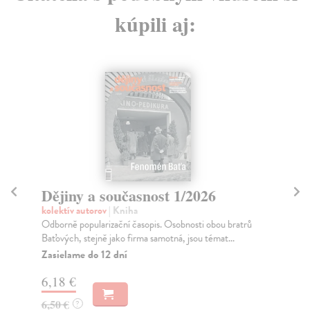
kúpili aj:
Dějiny a současnost 1/2026
Dě
kolektív autorov
| Kniha
kol
Odborně popularizační časopis. Osobnosti obou bratrů
Odb
Baťových, stejně jako firma samotná, jsou témat...
spo
Zasielame do 12 dní
Za
6,18 €
4,
6,50 €
4,
?