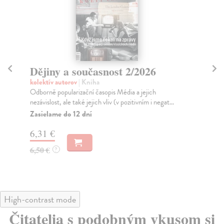
Dějiny a současnost 2/2026
Dě
kolektív autorov
| Kniha
kol
Odborně popularizační časopis Média a jejich
Odb
nezávislost, ale také jejich vliv (v pozitivním i negat...
spo
Zasielame do 12 dní
Za
6,31 €
4,
6,50 €
4,
?
High-contrast mode
Čitatelia s podobným vkusom si