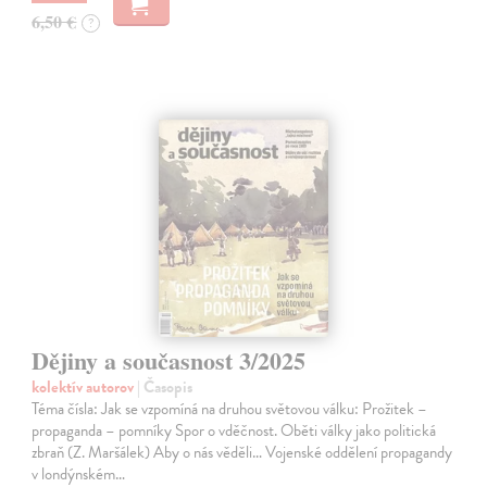
6,50 €
?
Dějiny a současnost 3/2025
kolektív autorov
| Časopis
Téma čísla: Jak se vzpomíná na druhou světovou válku: Prožitek –
propaganda – pomníky Spor o vděčnost. Oběti války jako politická
zbraň (Z. Maršálek) Aby o nás věděli… Vojenské oddělení propagandy
v londýnském…