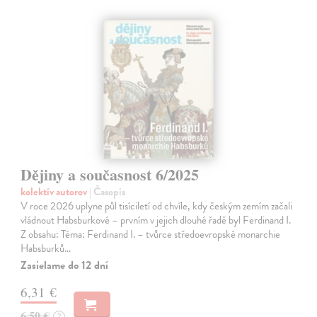
Dějiny a současnost 6/2025
kolektív autorov
| Časopis
V roce 2026 uplyne půl tisíciletí od chvíle, kdy českým zemím začali
vládnout Habsburkové – prvním v jejich dlouhé řadě byl Ferdinand I.
Z obsahu: Téma: Ferdinand I. – tvůrce středoevropské monarchie
Habsburků…
Zasielame do 12 dní
6,31 €
6,50 €
?