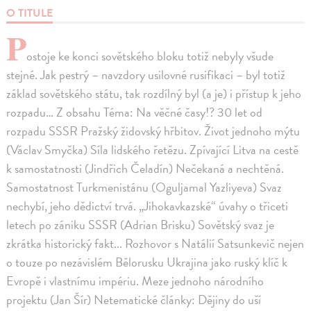
O TITULE
P
ostoje ke konci sovětského bloku totiž nebyly všude
stejné. Jak pestrý – navzdory usilovné rusifikaci – byl totiž
základ sovětského státu, tak rozdílný byl (a je) i přístup k jeho
rozpadu… Z obsahu Téma: Na věčné časy!? 30 let od
rozpadu SSSR Pražský židovský hřbitov. Život jednoho mýtu
(Václav Smyčka) Síla lidského řetězu. Zpívající Litva na cestě
k samostatnosti (Jindřich Čeladín) Nečekaná a nechtěná.
Samostatnost Turkmenistánu (Oguljamal Yazliyeva) Svaz
nechybí, jeho dědictví trvá. „Jihokavkazské“ úvahy o třiceti
letech po zániku SSSR (Adrian Brisku) Sovětský svaz je
zkrátka historický fakt... Rozhovor s Natálií Satsunkevič nejen
o touze po nezávislém Bělorusku Ukrajina jako ruský klíč k
Evropě i vlastnímu impériu. Meze jednoho národního
projektu (Jan Šír) Netematické články: Dějiny do uší