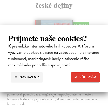
české dejiny
na sklade
Príjmete naše cookies?
K prevádzke internetového kníhkupectva Artforum
využívame cookies slúžiace na zabezpečenie a meranie
funkčnosti, marketingové účely a zaistenie vášho
maximálneho pohodlia a spokojnosti.
NASTAVENIA
SÚHLASÍM
Studne mútne
Getting Peter
| Kniha
Sú ikonickými postavami našej kultúry. Postavili im sochy a
pomenovali po nich ulice, majú svoje nespochybniteľné miesto v
lexikónoch literatúry aj učebniciach, slovenské moderné umenie sa
bez nich nedá…