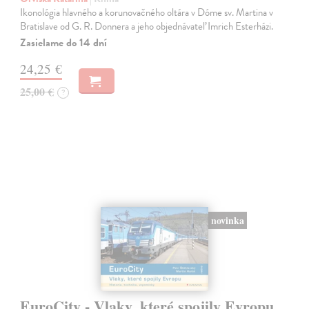
Ikonológia hlavného a korunovačného oltára v Dóme sv. Martina v
Bratislave od G. R. Donnera a jeho objednávateľ Imrich Esterházi.
Zasielame do 14 dní
24,25 €
25,00 €
?
novinka
EuroCity - Vlaky, které spojily Evropu