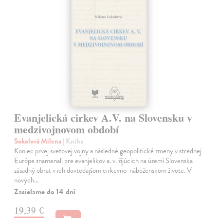
Evanjelická cirkev A.V. na Slovensku v
medzivojnovom období
Sokolová Milena
| Kniha
Koniec prvej svetovej vojny a následné geopolitické zmeny v strednej
Európe znamenali pre evanjelikov a. v. žijúcich na území Slovenska
zásadný obrat v ich dovtedajšom cirkevno-náboženskom živote. V
nových…
Zasielame do 14 dní
19,39 €