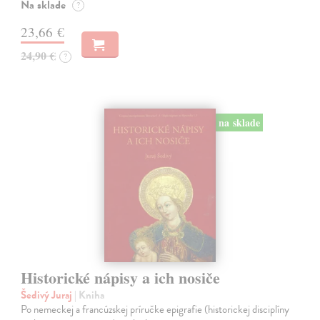
Na sklade
?
23,66 €
24,90 €
?
na sklade
Historické nápisy a ich nosiče
Šedivý Juraj
| Kniha
Po nemeckej a francúzskej príručke epigrafie (historickej disciplíny