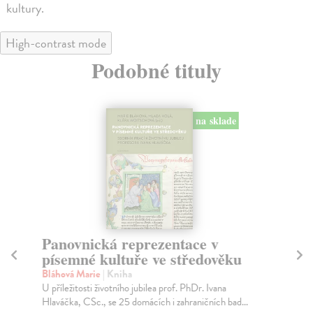
kultury.
High-contrast mode
Podobné tituly
na sklade
Panovnická reprezentace v
Č
písemné kultuře ve středověku
Bu
Nov
Bláhová Marie
| Kniha
Mac
U příležitosti životního jubilea prof. PhDr. Ivana
po..
Hlaváčka, CSc., se 25 domácích i zahraničních bad...