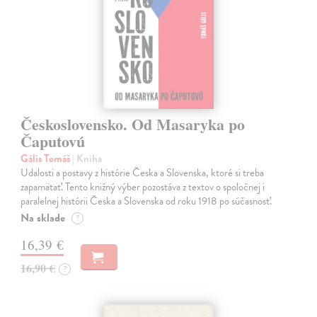
Československo. Od Masaryka po
Čaputovú
Gális Tomáš
| Kniha
Udalosti a postavy z histórie Česka a Slovenska, ktoré si treba
zapamätať. Tento knižný výber pozostáva z textov o spoločnej i
paralelnej histórii Česka a Slovenska od roku 1918 po súčasnosť.
Na sklade
?
16,39 €
16,90 €
?