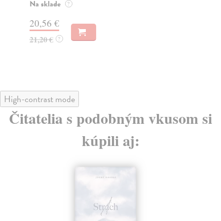
Za
Na sklade
?
31
20,56 €
32
21,20 €
?
High-contrast mode
Čitatelia s podobným vkusom si
kúpili aj: