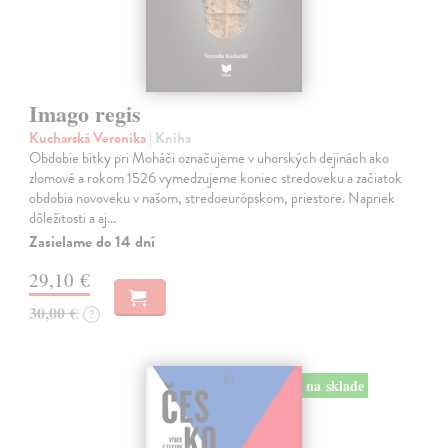
Imago regis
Kucharská Veronika
| Kniha
Obdobie bitky pri Moháči označujeme v uhorských dejinách ako
zlomové a rokom 1526 vymedzujeme koniec stredoveku a začiatok
obdobia novoveku v našom, stredoeurópskom, priestore. Napriek
dôležitosti a aj…
Zasielame do 14 dní
29,10 €
30,00 €
?
na sklade