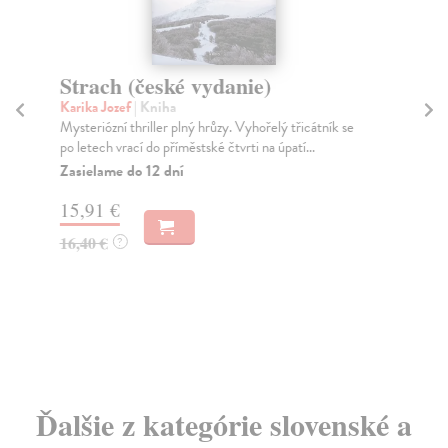
Strach (české vydanie)
Lu
z
Karika Jozef
| Kniha
Mysteriózní thriller plný hrůzy. Vyhořelý třicátník se
Vok
po letech vrací do příměstské čtvrti na úpatí...
Poz
pří
Zasielame do 12 dní
Jak.
15,91 €
Za
16,40 €
?
13
14
Ďalšie z kategórie slovenské a