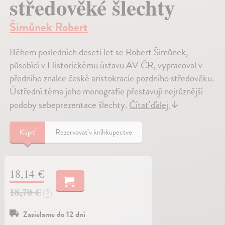
středověké šlechty
Šimůnek Robert
Během posledních deseti let se Robert Šimůnek,
působící v Historickému ústavu AV ČR, vypracoval v
předního znalce české aristokracie pozdního středověku.
Ústřední téma jeho monografie přestavují nejrůznější
podoby sebeprezentace šlechty.
Čítať ďalej
↓
Kúpiť
Rezervovať v kníhkupectve
18,14 €
18,70 €
?
Zasielame do 12 dní