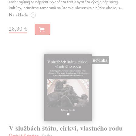
zaoberajúcej sa nápismi) vychádza tretia syntéza vývoja nápisovej
kultúry, primárne zameraná na územie Slovenska a blízke okolie, s…
Na sklade
?
28,30 €
novinka
V službách štátu, cirkvi, vlastného rodu
Orviská Katarína
| Kniha