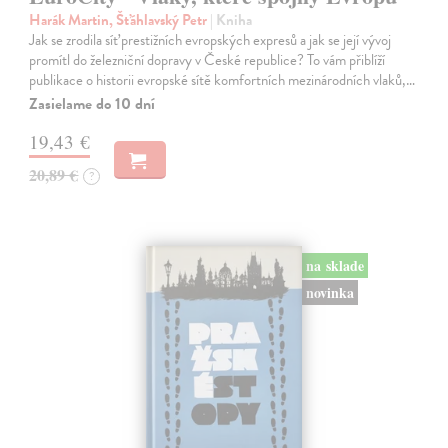
Harák Martin, Šťáhlavský Petr
| Kniha
Jak se zrodila síť prestižních evropských expresů a jak se její vývoj
promítl do železniční dopravy v České republice? To vám přiblíží
publikace o historii evropské sítě komfortních mezinárodních vlaků,…
Zasielame do 10 dní
19,43 €
20,89 €
?
na sklade
novinka