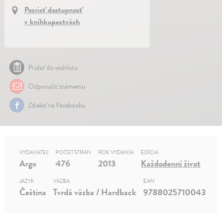
Pozrieť dostupnosť
v kníhkupectvách
Pridať do wishlistu
Odporučiť známemu
Zdielať na Facebooku
VYDAVATEĽ
POČET STRÁN
ROK VYDANIA
EDÍCIA
Argo
476
2013
Každodenní život
JAZYK
VÄZBA
EAN
Čeština
Tvrdá väzba / Hardback
9788025710043