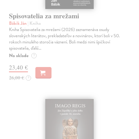
Spisovatelia za mrežami
Bábik Ján
| Kniha
Kniha Spisovatelia za mrežami (2026) zaznamenáva osudy
slovenských literátov, prekladateľov a novinárov, ktorí boli v 50.
rokoch minulého storočia väznení. Boli medzi nimi špičkoví
spisovatelia, ďalší…
Na sklade
?
23,40 €
26,00 €
?