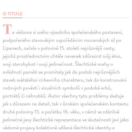
O TITULE
T
a vědoma si svého výsadního společenského postavení,
podpořeného stavovským uspořádáním mocenských sil po
Lipanech, začala v polovině 15. století nejrůznější cesty,
jejichž prostřednictvím chtěla navenek zdůraznit svůj étos,
svoji starobylost i svoji jedinečnost. Šlechtické snahy o
ovládnutí paměti se promítaly jak do podob nejrůznějších
staveb světskéhoi církevního charakteru, tak do konstruování
rodových pověstí i vizuálních symbolů v podobě erbů,
portrétů či náhrobků. Autor všechny tyto problémy sleduje
jak s důrazem na detail, tak v širokém společenském kontextu
druhé poloviny 15. a počátku 16. věku, v němž se zdánlivě
jedinečné jevy šlechtické reprezentace ve skutečnosti jeví jako
vědomé projevy kolektivně sdílené šlechtické identity a