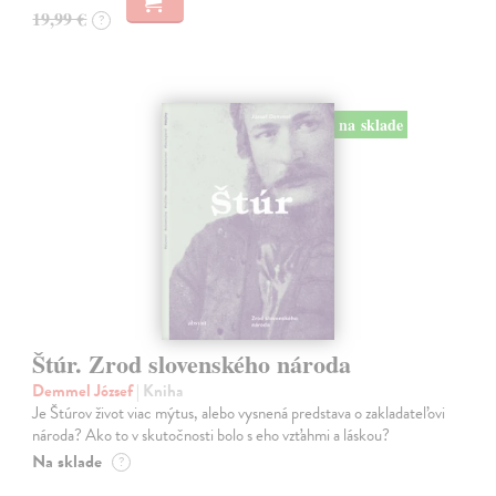
19,99 €
?
na sklade
Štúr. Zrod slovenského národa
Demmel József
| Kniha
Je Štúrov život viac mýtus, alebo vysnená predstava o zakladateľovi
národa? Ako to v skutočnosti bolo s eho vzťahmi a láskou?
Na sklade
?