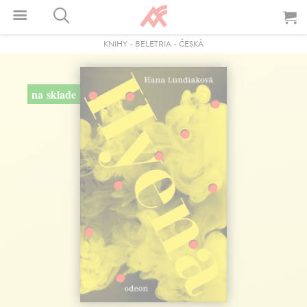
KNIHY
-
BELETRIA
-
ČESKÁ
na sklade