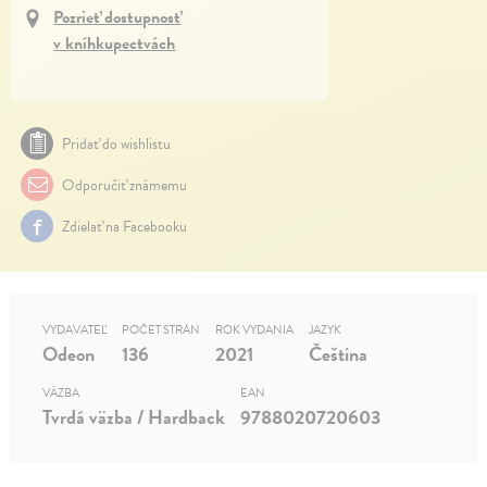
Pozrieť dostupnosť
v kníhkupectvách
Pridať do wishlistu
Odporučiť známemu
Zdielať na Facebooku
VYDAVATEĽ
POČET STRÁN
ROK VYDANIA
JAZYK
Odeon
136
2021
Čeština
VÄZBA
EAN
Tvrdá väzba / Hardback
9788020720603