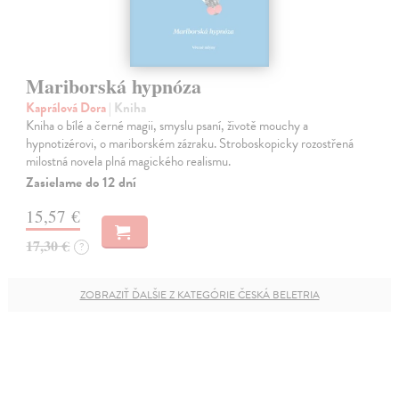
Mariborská hypnóza
Kaprálová Dora
| Kniha
Kniha o bílé a černé magii, smyslu psaní, životě mouchy a
hypnotizérovi, o mariborském zázraku. Stroboskopicky rozostřená
milostná novela plná magického realismu.
Zasielame do 12 dní
15,57 €
17,30 €
?
ZOBRAZIŤ ĎALŠIE Z KATEGÓRIE ČESKÁ BELETRIA