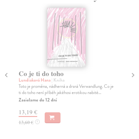
Co je ti do toho
N
Lundiaková Hana
| Kniha
Ro
Toto je proměna, nádherná a drsná Verwandlung. Co je
Rom
ti do toho není příběh jakéhosi erotikou nabité...
úřa
Nor
Zasielame do 12 dní
Za
13,19 €
14
13,60 €
?
15