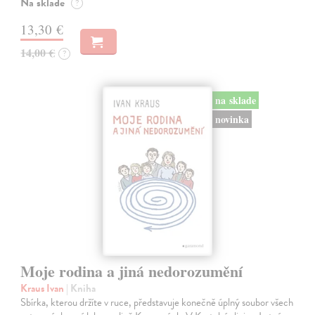
Na sklade
?
13,30 €
14,00 €
?
na sklade
novinka
Moje rodina a jiná nedorozumění
Kraus Ivan
| Kniha
Sbírka, kterou držíte v ruce, představuje konečně úplný soubor všech