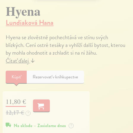
Hyena
Lundiaková Hana
Hyena se zlověstně pochechtává ve stínu svých
blízkých. Cení ostré tesáky a vyhlíží další bytost, kterou
by mohla ohodnotit a zchladit si na ní žáhu.
Čítať ďalej
↓
Kúpiť
Rezervovať v kníhkupectve
11,80 €
12,17 €
?
Na sklade – Zasielame dnes
?