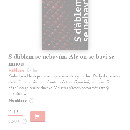
S ďáblem se nebavím. Ale on se baví se
mnou
Hábl Jan
| Kniha
Kniha Jana Hábla je volně inspirovaná slavným dílem Rady zkušeného
ďábla C. S. Lewise, které autor s úctou připomíná, ale zároveň
přizpůsobuje realitě dneška. V duchu původního formátu starý
pokušitel…
Na sklade
?
7,13 €
7,50 €
?