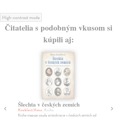
High-contrast mode
Čitatelia s podobným vkusom si
kúpili aj:
Šlechta v českých zemích
B
Kneblová Hana
| Kniha
Wl
Kniha mapuje osudy aristokracie v českých zemích od
Jak