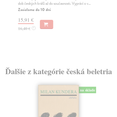
dob českých králů až do současnosti. Vypráví o v...
Rom
Zasielame do 10 dní
Za
15,91 €
22
16,40 €
23
?
Ďalšie z kategórie česká beletria
na sklade