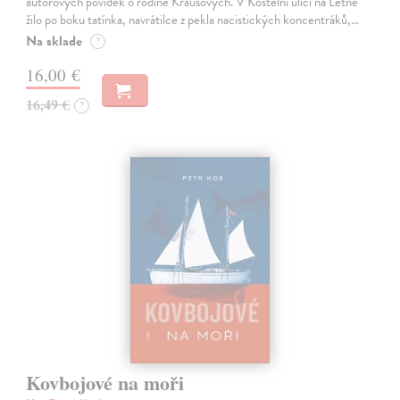
autorových povídek o rodině Krausových. V Kostelní ulici na Letné
žilo po boku tatínka, navrátilce z pekla nacistických koncentráků,…
Na sklade
?
16,00 €
16,49 €
?
Kovbojové na moři