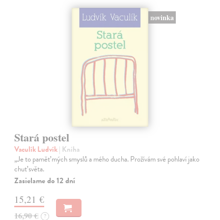
novinka
Stará postel
Vaculík Ludvík
| Kniha
„Je to paměť mých smyslů a mého ducha. Prožívám své pohlaví jako
chuť světa.
Zasielame do 12 dní
15,21 €
16,90 €
?