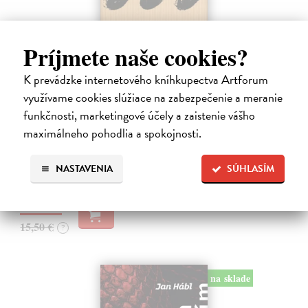
Príjmete naše cookies?
K prevádzke internetového kníhkupectva Artforum
Pomalost
využívame cookies slúžiace na zabezpečenie a meranie
Kundera Milan
| Kniha
funkčnosti, marketingové účely a zaistenie vášho
Pomalost, chronologicky první ze čtyř románů Milana Kundery
maximálneho pohodlia a spokojnosti.
napsaných francouzsky, vychází v českém překladu Anny
Kareninové. Vydávání Kunderových románů v českém jazyce se
uzavírá.
NASTAVENIA
SÚHLASÍM
Na sklade
?
14,73 €
15,50 €
?
na sklade