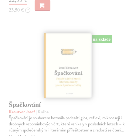
23,50 €
?
na sklade
Špačkování
Kroutvor Josef
| Kniha
Špačkování je souborem bezmála padesáti glos, reflexí, mikroesejí i
drobných vzpomínkových črt, které vznikaly v posledních letech – k
různým společenským i literárním příležitostem a z radosti ze čtení…