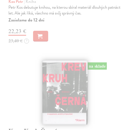
Kos Petr
| Kniha
Petr Kos debutuje knihou, na kterou sbíral materiál dlouhých patnáct
let. Ale jak říká, všechno má svůj správný čas.
Zasielame do 12 dní
22,23 €
23,40 €
?
na sklade