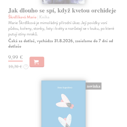
Jak dlouho se spí, když kvetou orchideje
Škrdlíková Marie
| Kniha
Marie Škrdlíková je mimořádný přírodní úkaz. Její povídky voní
půdou, kořeny, stonky, listy i květy a rozrůstají se v louku, po které
putují stíny mraků.
Čaká sa dotlač, vychádza 31.8.2026, zasielame do 7 dní od
dotlače
9,99 €
10,30 €
?
novinka