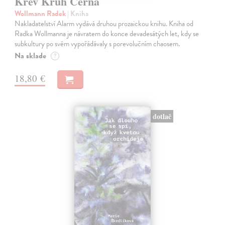
Krev Kruh Černá
Wollmann Radek
| Kniha
Nakladatelství Alarm vydává druhou prozaickou knihu. Kniha od
Radka Wollmanna je návratem do konce devadesátých let, kdy se
subkultury po svém vypořádávaly s porevolučním chaosem.
Na sklade
?
18,80 €
dotlač