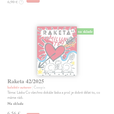
6,90 €
?
na sklade
Raketa 42/2025
kolektív autorov
| Časopis
Téma: Láska Co všechno dokáže láska a proč je dobré dělat to, co
máme rádi.
Na sklade
6,56 €