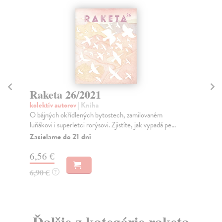
Raketa 26/2021
R
kolektív autorov
| Kniha
kol
O bájných okřídlených bytostech, zamilovaném
Tém
luňákovi i superletci rorýsovi. Zjistíte, jak vypadá pe...
rozs
Zasielame do 21 dní
Na
6,56 €
6,
6,90 €
6,
?
Ďalšie z kategórie raketa