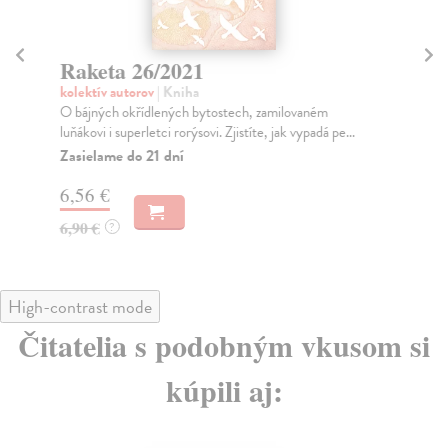
Raketa 26/2021
R
kolektív autorov
| Kniha
kol
O bájných okřídlených bytostech, zamilovaném
Tém
luňákovi i superletci rorýsovi. Zjistíte, jak vypadá pe...
rozs
Zasielame do 21 dní
Na
6,56 €
6,
6,90 €
6,
?
High-contrast mode
Čitatelia s podobným vkusom si
kúpili aj: