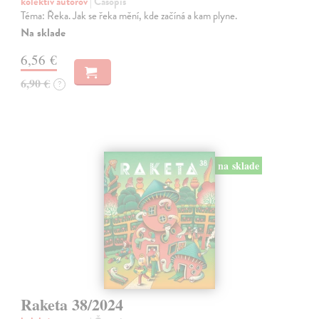
kolektív autorov
| Časopis
Téma: Řeka. Jak se řeka mění, kde začíná a kam plyne.
Na sklade
6,56 €
6,90 €
?
na sklade
Raketa 38/2024