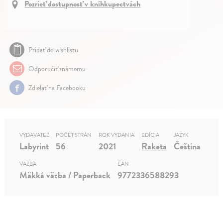
Pozrieť dostupnosť v kníhkupectvách
Pridať do wishlistu
Odporučiť známemu
Zdielať na Facebooku
VYDAVATEĽ
POČET STRÁN
ROK VYDANIA
EDÍCIA
JAZYK
Labyrint
56
2021
Raketa
Čeština
VÄZBA
EAN
Mäkká väzba / Paperback
9772336588293