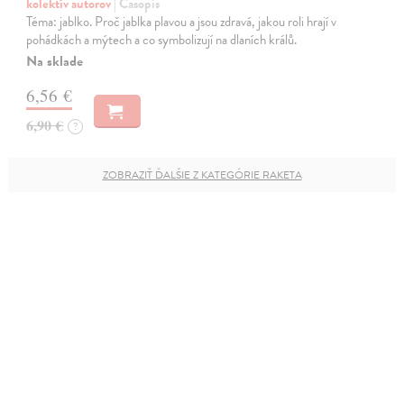
kolektív autorov
| Časopis
Téma: jablko. Proč jablka plavou a jsou zdravá, jakou roli hrají v
pohádkách a mýtech a co symbolizují na dlaních králů.
Na sklade
6,56 €
6,90 €
?
ZOBRAZIŤ ĎALŠIE Z KATEGÓRIE RAKETA