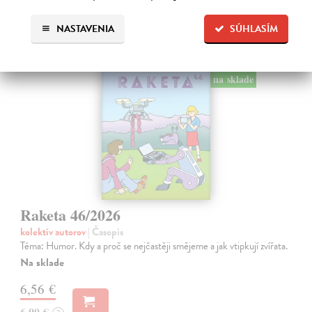
NASTAVENIA
SÚHLASÍM
na sklade
Raketa 46/2026
kolektív autorov
| Časopis
Téma: Humor. Kdy a proč se nejčastěji smějeme a jak vtipkují zvířata.
Na sklade
6,56 €
6,90 €