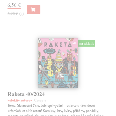
6,56 €
6,90 €
?
na sklade
Raketa 40/2024
kolektív autorov
| Časopis
Téma: Slavnostní číslo. Jubilejní vydání – oslavte s námi deset
krásných let s Raketou! Komiksy, hry, kvízy, příběhy, pohádky,
recepty na vaření, tipy na výlety a na čtení, zábavné i naučné úkoly,