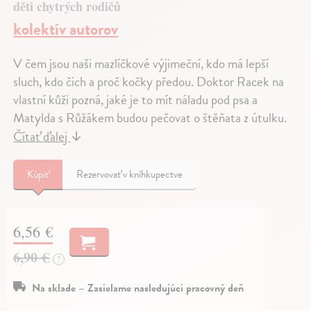
děti chytrých rodičů
kolektív autorov
V čem jsou naši mazlíčkové výjimeční, kdo má lepší
sluch, kdo čich a proč kočky předou. Doktor Racek na
vlastní kůži pozná, jaké je to mít náladu pod psa a
Matylda s Růžákem budou pečovat o štěňata z útulku.
Čítať ďalej
↓
Kúpiť
Rezervovať v kníhkupectve
6,56 €
6,90 €
?
Na sklade – Zasielame nasledujúci pracovný deň