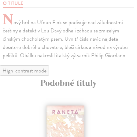
O TITULE
N
ový hrdina Ufoun Flok se podivuje nad záludnostmi
češtiny a detektiv Lou Davý odhalí záhadu se zmizelým
čínským chocholatým psem. Uvnitř čísla navíc najdete
desatero dobrého chovatele, bleší cirkus a návod na výrobu
pelíšků. Obálku nakreslil italský výtvarník Philip Giordano.
High-contrast mode
Podobné tituly