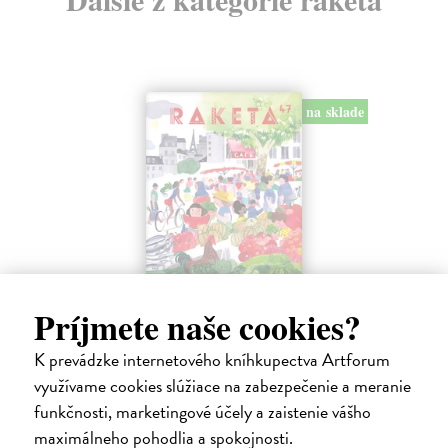
na sklade
Raketa 47/2026
Príjmete naše cookies?
kolektív autorov
| Časopis
Téma: Francie. Kam se ve Francii vydat a co dobrého ochutnat.
K prevádzke internetového kníhkupectva Artforum
Na sklade
využívame cookies slúžiace na zabezpečenie a meranie
funkčnosti, marketingové účely a zaistenie vášho
6,56 €
maximálneho pohodlia a spokojnosti.
6,90 €
?