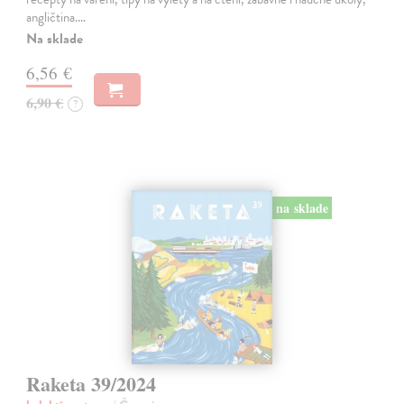
angličtina.…
Na sklade
6,56 €
6,90 €
?
na sklade
Raketa 39/2024