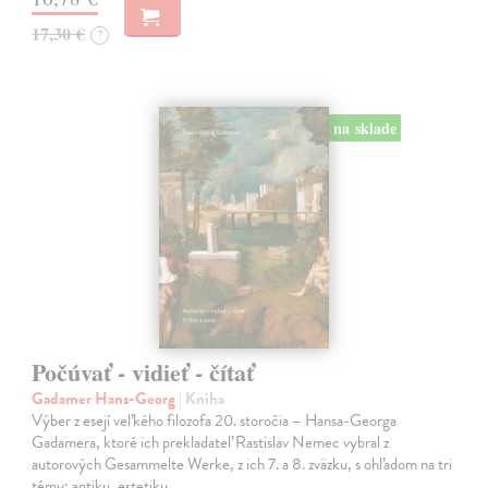
17,30 €
?
na sklade
Počúvať - vidieť - čítať
Gadamer Hans-Georg
| Kniha
Výber z esejí veľkého filozofa 20. storočia – Hansa-Georga
Gadamera, ktoré ich prekladateľ Rastislav Nemec vybral z
autorových Gesammelte Werke, z ich 7. a 8. zväzku, s ohľadom na tri
témy: antiku, estetiku…