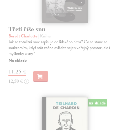
Třetí říše snu
Beradt Charlotte
| Kniha
Jak se totalitní moc zapisuje do lidského nitra? Co se stane se
soukromím, když stát začne ovládat nejen veřejný prostor, ale i
myšlenky a sny?
Na sklade
11,25 €
12,50 €
?
na sklade