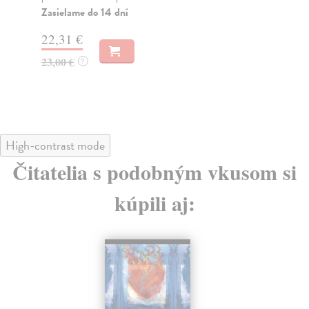
Zasielame do 14 dní
Na
22,31 €
16
23,00 €
16
?
High-contrast mode
Čitatelia s podobným vkusom si
kúpili aj: