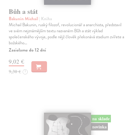
Bůh a stát
Bakunin Michail
| Kniha
Michail Bakunin, ruský filozof, revolucionář a anarchista, představil
ve svém nejznámějším textu nazvaném Bůh a stát výklad
společenského vývoje, podle nějž člověk překonává stadium zvířete a
božského…
Zasielame do 12 dní
9,02 €
9,30 €
?
na sklade
novinka