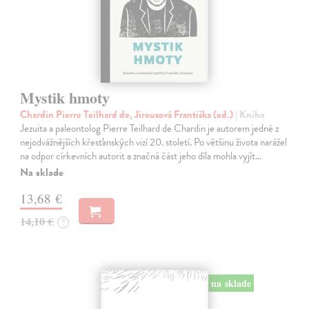
Mystik hmoty
Chardin Pierre Teilhard de, Jirousová Františka (ed.)
| Kniha
Jezuita a paleontolog Pierre Teilhard de Chardin je autorem jedné z
nejodvážnějších křesťanských vizí 20. století. Po většinu života narážel
na odpor církevních autorit a značná část jeho díla mohla vyjít…
Na sklade
13,68 €
14,10 €
?
na sklade