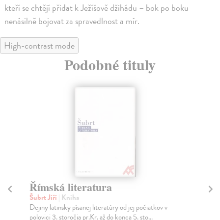
kteří se chtějí přidat k Ježíšově džihádu – bok po boku
nenásilně bojovat za spravedlnost a mír.
High-contrast mode
Podobné tituly
Římská literatura
Te
Šubrt Jiří
| Kniha
Fuc
Dejiny latinsky písanej literatúry od jej počiatkov v
Pře
polovici 3. storočia pr.Kr. až do konca 5. sto...
pře