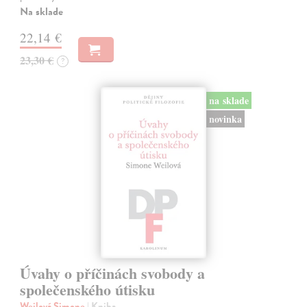
Na sklade
22,14 €
23,30 €
?
na sklade
novinka
Úvahy o příčinách svobody a
společenského útisku
Weilová Simone
| Kniha