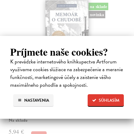
na sklade
novinka
Príjmete naše cookies?
K prevádzke internetového kníhkupectva Artforum
využívame cookies slúžiace na zabezpečenie a meranie
funkčnosti, marketingové účely a zaistenie vášho
Memoár o chudobě
maximálneho pohodlia a spokojnosti.
Tocqueville Alexis de
| Kniha
První český překlad méně známého díla jedné z nejvýznamnějších
NASTAVENIA
SÚHLASÍM
osobností evropské politické filosofie 19. století je doplněn obšírnými
komentáři Ivo Budila, Jana Kellera a Gertrudy Himmelfalberové.
Od…
Na sklade
5,94 €