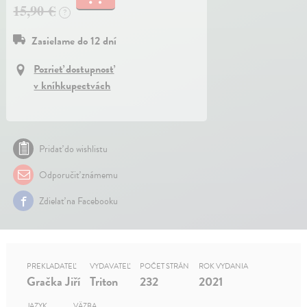
15,90 €
?
Zasielame do 12 dní
Pozrieť dostupnosť
v kníhkupectvách
Pridať do wishlistu
Odporučiť známemu
Zdielať na Facebooku
PREKLADATEĽ
VYDAVATEĽ
POČET STRÁN
ROK VYDANIA
Gračka Jiří
Triton
232
2021
JAZYK
VÄZBA