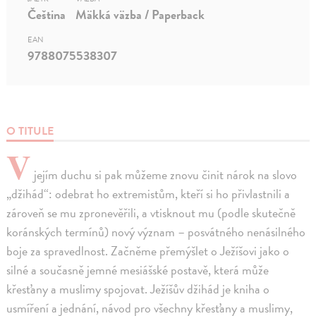
Čeština
Mäkká väzba / Paperback
EAN
9788075538307
O TITULE
V
jejím duchu si pak můžeme znovu činit nárok na slovo
„džihád“: odebrat ho extremistům, kteří si ho přivlastnili a
zároveň se mu zpronevěřili, a vtisknout mu (podle skutečně
koránských termínů) nový význam – posvátného nenásilného
boje za spravedlnost. Začněme přemýšlet o Ježíšovi jako o
silné a současně jemné mesiášské postavě, která může
křesťany a muslimy spojovat. Ježíšův džihád je kniha o
usmíření a jednání, návod pro všechny křesťany a muslimy,