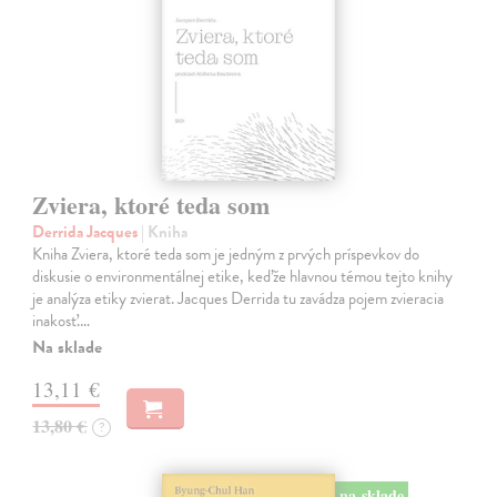
Zviera, ktoré teda som
Derrida Jacques
| Kniha
Kniha Zviera, ktoré teda som je jedným z prvých príspevkov do
diskusie o environmentálnej etike, keďže hlavnou témou tejto knihy
je analýza etiky zvierat. Jacques Derrida tu zavádza pojem zvieracia
inakosť.…
Na sklade
13,11 €
13,80 €
?
na sklade