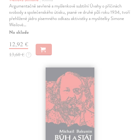
Argumentačně sevřené a myšlenkově subtilní Úvahy o příčinách
svobody a společenského útisku, psané ve druhé půli roku 1934, tvoří
přehlížené jádro písemného odkazu aktivistky a myslitelky Simone
Weilové…
Na sklade
12,92 €
13,60 €
?