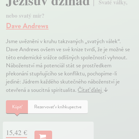
Ježíšův džihád
Svaté války,
nebo svatý mír?
Dave Andrews
Jsme uvězněni v kruhu takzvaných „svatých válek“.
Dave Andrews ovšem ve své knize tvrdí, že je možné se
této endemické srážce odlišných společností vyhnout.
Náboženství má potenciál stát se prostředkem
překonání stupňujícího se konfliktu, pochopíme-li
jediné: Jádrem každého skutečného náboženství je
otevřená a soucitná spiritualita.
Čítať ďalej
↓
Kúpiť
Rezervovať v kníhkupectve
15,42 €