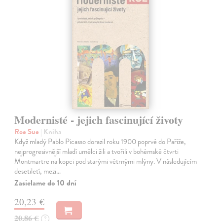
Modernisté - jejich fascinující životy
Roe Sue
| Kniha
Když mladý Pablo Picasso dorazil roku 1900 poprvé do Paříže,
nejprogresivnější mladí umělci žili a tvořili v bohémské čtvrti
Montmartre na kopci pod starými větrnými mlýny. V následujícím
desetiletí, mezi…
Zasielame do 10 dní
20,23 €
20,86 €
?