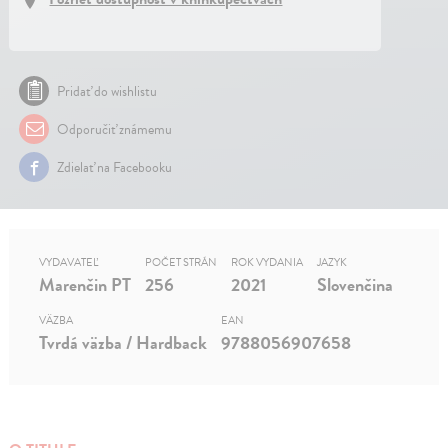
Pridať do wishlistu
Odporučiť známemu
Zdielať na Facebooku
VYDAVATEĽ
POČET STRÁN
ROK VYDANIA
JAZYK
Marenčin PT
256
2021
Slovenčina
VÄZBA
EAN
Tvrdá väzba / Hardback
9788056907658