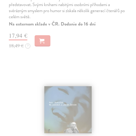
představovat. Svými knihami nabitými osobními příhodami a
svérázným smyslem pro humor si získala několik generací čtenářů po
celém světě.
Na externom sklade v ČR. Dodanie do 16 dní
17,94 €
18,49 €
?