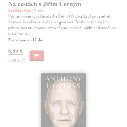
Na cestách s Jiřím Černým
Sedláček Petr
| Kniha
Významný český publicista Jiří Černý (1936-2023) po desetiletí
formoval hudební vkus několika generací. Proslul poslechovými
pořady, kde erudovaně a zároveň srozumitelně uváděl posluchače do
světa hlavně…
Zasielame do 12 dní
6,89 €
7,10 €
?