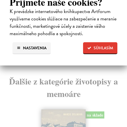
Príjmete naše cookies?
Olach Ľubo
| Kniha
Be
Peter Stolár začal svoju kariéru ako vekslák, ešte počas
Roz
K prevádzke internetového kníhkupectva Artforum
štúdia na gymnáziu. Pred tuzexom predával b...
svo
využívame cookies slúžiace na zabezpečenie a meranie
Zasielame do 14 dní
Do
funkčnosti, marketingové účely a zaistenie vášho
13,48 €
15
maximálneho pohodlia a spokojnosti.
13,90 €
16
?
NASTAVENIA
SÚHLASÍM
Ďalšie z kategórie životopisy a
memoáre
na sklade