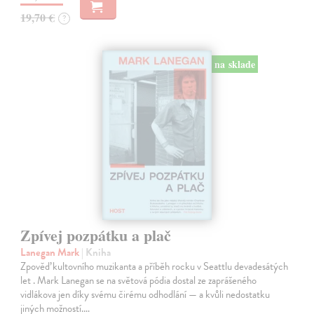
19,70 €
?
na sklade
Zpívej pozpátku a plač
Lanegan Mark
| Kniha
Zpověď kultovního muzikanta a příběh rocku v Seattlu devadesátých
let . Mark Lanegan se na světová pódia dostal ze zaprášeného
vidlákova jen díky svému čirému odhodlání — a kvůli nedostatku
jiných možností.…