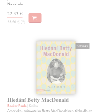
Na sklade
22,33 €
23,50 €
?
novinka
Hledání Betty MacDonald
Becker Paula
| Kniha
Americkou spisovatelku Betty MacDonald není třeba dlouze