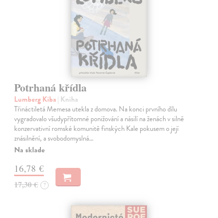
Potrhaná křídla
Lumberg Kiba
| Kniha
Třináctiletá Memesa utekla z domova. Na konci prvního dílu
vygradovalo všudypřítomné ponižování a násilí na ženách v silně
konzervativní romské komunitě finských Kale pokusem o její
znásilnění, a svobodomyslná…
Na sklade
16,78 €
17,30 €
?