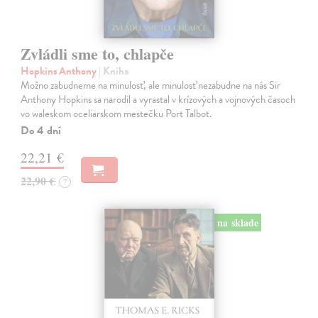
Zvládli sme to, chlapče
Hopkins Anthony
| Kniha
Možno zabudneme na minulosť, ale minulosť nezabudne na nás Sir
Anthony Hopkins sa narodil a vyrastal v krízových a vojnových časoch
vo waleskom oceliarskom mestečku Port Talbot.
Do 4 dní
22,21 €
22,90 €
?
na sklade