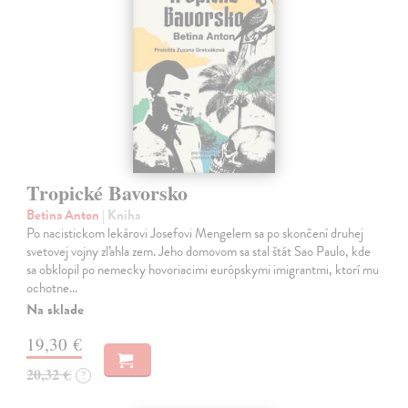
Tropické Bavorsko
Betina Anton
| Kniha
Po nacistickom lekárovi Josefovi Mengelem sa po skončení druhej
svetovej vojny zľahla zem. Jeho domovom sa stal štát Sao Paulo, kde
sa obklopil po nemecky hovoriacimi európskymi imigrantmi, ktorí mu
ochotne…
Na sklade
19,30 €
20,32 €
?