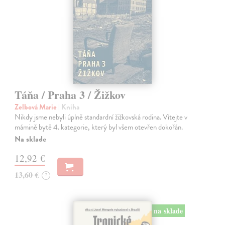
Táňa / Praha 3 / Žižkov
Zelbová Marie
| Kniha
Nikdy jsme nebyli úplně standardní žižkovská rodina. Vítejte v
mámině bytě 4. kategorie, který byl všem otevřen dokořán.
Na sklade
12,92 €
13,60 €
?
na sklade