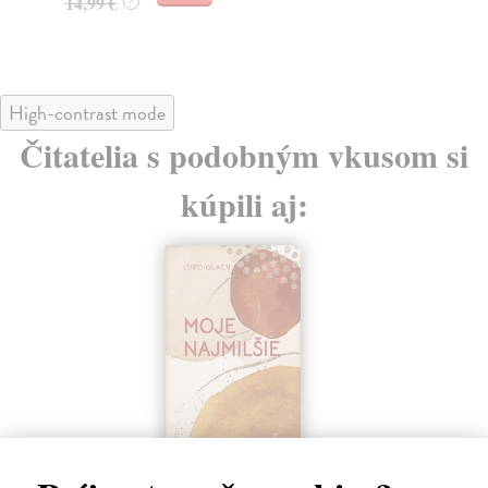
14,99 €
?
High-contrast mode
Čitatelia s podobným vkusom si
kúpili aj:
Predseda
1