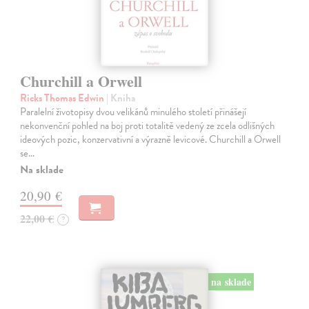
Churchill a Orwell
Ricks Thomas Edwin
| Kniha
Paralelní životopisy dvou velikánů minulého století přinášejí
nekonvenční pohled na boj proti totalitě vedený ze zcela odlišných
ideových pozic, konzervativní a výrazně levicové. Churchill a Orwell
se…
Na sklade
20,90 €
22,00 €
?
na sklade