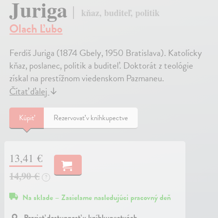
Juriga
kňaz, buditeľ, politik
Olach Ľubo
Ferdiš Juriga (1874 Gbely, 1950 Bratislava). Katolícky
kňaz, poslanec, politik a buditeľ. Doktorát z teológie
získal na prestížnom viedenskom Pazmaneu.
Čítať ďalej
↓
Kúpiť
Rezervovať v kníhkupectve
13,41 €
14,90 €
?
Na sklade – Zasielame nasledujúci pracovný deň
Pozrieť dostupnosť v kníhkupectvách