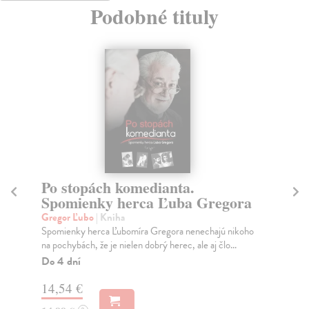
Podobné tituly
Po stopách komedianta.
T
Spomienky herca Ľuba Gregora
Be
Po 
Gregor Ľubo
| Kniha
sko
Spomienky herca Ľubomíra Gregora nenechajú nikoho
na pochybách, že je nielen dobrý herec, ale aj člo...
Na
Do 4 dní
19
14,54 €
20