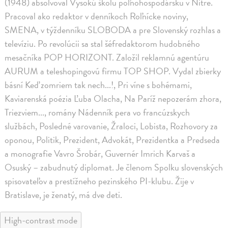
(1948) absolvoval Vysokú školu poľnohospodársku v Nitre.
Pracoval ako redaktor v denníkoch Roľnícke noviny,
SMENA, v týždenníku SLOBODA a pre Slovenský rozhlas a
televíziu. Po revolúcii sa stal šéfredaktorom hudobného
mesačníka POP HORIZONT. Založil reklamnú agentúru
AURUM a teleshopingovú firmu TOP SHOP. Vydal zbierky
básní Keď zomriem tak nech...!, Pri víne s bohémami,
Kaviarenská poézia Ľuba Olacha, Na Paríž nepozerám zhora,
Triezviem..., romány Nádenník pera vo francúzskych
službách, Posledné varovanie, Žraloci, Lobista, Rozhovory za
oponou, Politik, Prezident, Advokát, Prezidentka a Predseda
a monografie Vavro Šrobár, Guvernér Imrich Karvaš a
Osuský – zabudnutý diplomat. Je členom Spolku slovenských
spisovateľov a prestížneho pezinského PI-klubu. Žije v
Bratislave, je ženatý, má dve deti.
High-contrast mode