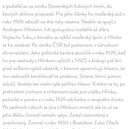
a podieľal sa na vzniku Slovenských ľudových novín, do
ktorých aktívne prispieval. Pre jeho články ho maďarský súd v
roku 1906 odsúdil na dva roky väzenia. Neskôr sa spojil s
Andrejom Hlinkom. Ich spoluprácu rozdelila až aféra
Vojtecha Tuku, z ktorého sa vykľul maďarský špión a Hlinka
sa ho zastával. Po vzniku ČSR bol poslancom v národnom
zhromaždení. Jeho politická kariéra skončila v roku 1929, keď
ho pre nezhody s Hlinkom vylúčili z HSĽS a biskupi päť dní
pred voľbami vydali obežník, v ktorom upozorňujú kňazov, že
mu nedovolili kandidovať za poslanca. Strana, ktorú potom
založil, dostala len niečo vyše päťtisíc hlasov. Krátko na to, po
prehratom civilnom a cirkevnom súde pre urážku Hlinku,
požiadal o penziu a v roku 1929 odchádza z verejného života.
Po siedmich rokoch sa síce s Hlinkom zmieril, ale to už na
jeho ďalšiu činnosť nemalo vplyv. Zostal osamotený a
znechutený. Zomrel v roku 1950 v Bratislave. Ľubo Olach