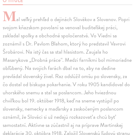
O TITULE
M
al veľký prehľad o dejinách Slovákov a Slovanov. Popri
svojom kňazskom povolaní sa venoval buditeľskej práci,
zakladal spolky a obchodné spoločenstvá. Vo Viedni sa
zoznámil s Dr. Pavlom Blahom, ktorý ho predstavil Vavrovi
Šrobárovi. Na istý čas sa stal hlasistom. Zaujala ho
Masarykova „Drobná práce“. Medzi farníkmi bol mimoriadne
obľúbený. Na svojich farách dbal na to, aby na dedine
prevládal slovenský živel. Raz odslúžil omšu po slovensky, za
čo dostal od biskupa pokarhanie. V roku 1905 kandidoval do
uhorského snemu a stal sa poslancom. Jeho hviezdnou
chvíľkou bol 19. október 1918, keď na sneme vystúpil po
slovensky, nemecky a maďarsky a zaskočeným poslancom
oznámil, že Slováci si už nedajú rozkazovať a chcú byť
samostatní. Aktívne sa zúčastnil aj na príprave Martinskej
deklarácie 30. októbra 1918. Založil Slovenskú ľudovú stranu