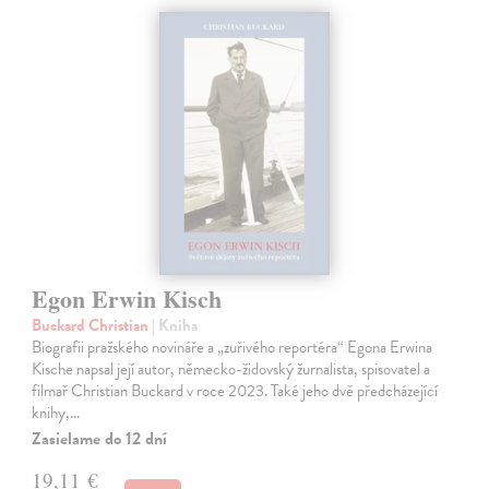
Egon Erwin Kisch
Buckard Christian
| Kniha
Biografii pražského novináře a „zuřivého reportéra“ Egona Erwina
Kische napsal její autor, německo-židovský žurnalista, spisovatel a
filmař Christian Buckard v roce 2023. Také jeho dvě předcházející
knihy,…
Zasielame do 12 dní
19,11 €