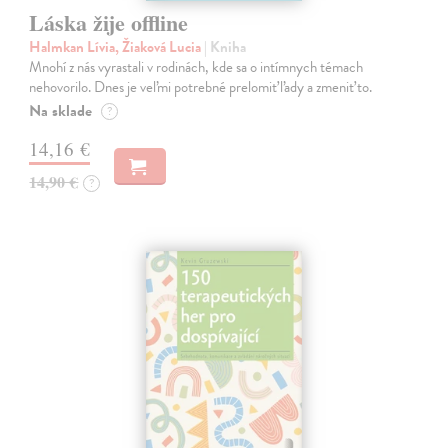
Láska žije offline
Halmkan Lívia, Žiaková Lucia
| Kniha
Mnohí z nás vyrastali v rodinách, kde sa o intímnych témach
nehovorilo. Dnes je veľmi potrebné prelomiť ľady a zmeniť to.
Na sklade
?
14,16 €
14,90 €
?