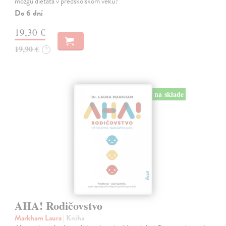
mozgu dieťaťa v predškolskom veku?
Do 6 dní
19,30 €
19,90 €
?
na sklade
AHA! Rodičovstvo
Markham Laura
| Kniha