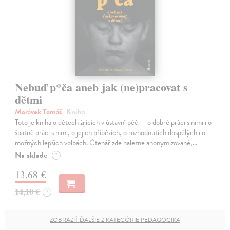
Nebuď p*ča aneb jak (ne)pracovat s
dětmi
Morávek Tomáš
| Kniha
Toto je kniha o dětech žijících v ústavní péči – o dobré práci s nimi i o
špatné práci s nimi, o jejich příbězích, o rozhodnutích dospělých i o
možných lepších volbách. Čtenář zde nalezne anonymizované,…
Na sklade
?
13,68 €
14,10 €
?
ZOBRAZIŤ ĎALŠIE Z KATEGÓRIE PEDAGOGIKA