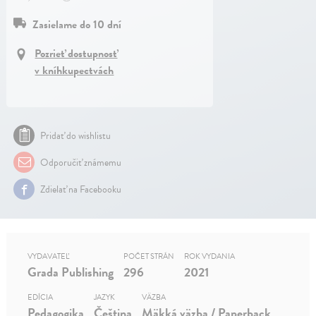
Zasielame do 10 dní
Pozrieť dostupnosť
v kníhkupectvách
Pridať do wishlistu
Odporučiť známemu
Zdielať na Facebooku
VYDAVATEĽ
POČET STRÁN
ROK VYDANIA
Grada Publishing
296
2021
EDÍCIA
JAZYK
VÄZBA
Pedagogika
Čeština
Mäkká väzba / Paperback