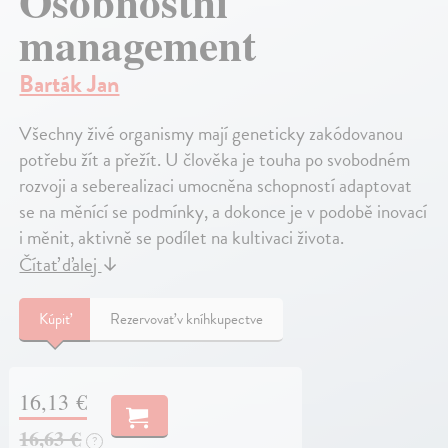
Osobnostní
management
Barták Jan
Všechny živé organismy mají geneticky zakódovanou
potřebu žít a přežít. U člověka je touha po svobodném
rozvoji a seberealizaci umocněna schopností adaptovat
se na měnící se podmínky, a dokonce je v podobě inovací
i měnit, aktivně se podílet na kultivaci života.
Čítať ďalej
↓
Kúpiť
Rezervovať v kníhkupectve
16,13 €
16,63 €
?