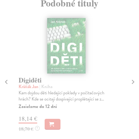
Podobné tituly
Digiděti
P
s
Kršňák Jan
| Kniha
Kam dojdou děti hledající poklady v počítačových
Pr
hrách? Kde se ocitají dospívající proplétající se z...
Mez
prá
Zasielame do 12 dní
Na
18,14 €
15
18,70 €
?
16