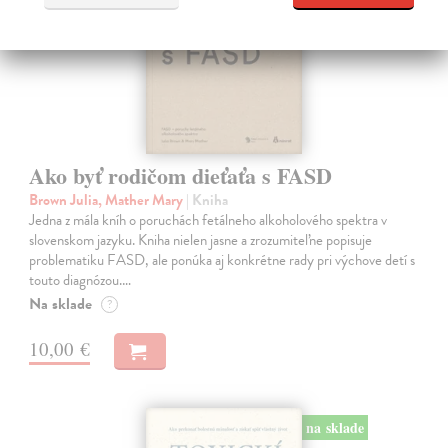
Ako byť rodičom dieťaťa s FASD
Brown Julia, Mather Mary
| Kniha
Jedna z mála kníh o poruchách fetálneho alkoholového spektra v
slovenskom jazyku. Kniha nielen jasne a zrozumiteľne popisuje
problematiku FASD, ale ponúka aj konkrétne rady pri výchove detí s
touto diagnózou.…
Na sklade
?
10,00 €
na sklade