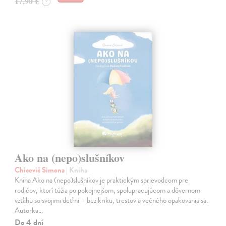
17,90 €
?
Ako na (nepo)slušníkov
Chicevič Simona
| Kniha
Kniha Ako na (nepo)slušníkov je praktickým sprievodcom pre
rodičov, ktorí túžia po pokojnejšom, spolupracujúcom a dôvernom
vzťahu so svojimi deťmi – bez kriku, trestov a večného opakovania sa.
Autorka…
Do 4 dní