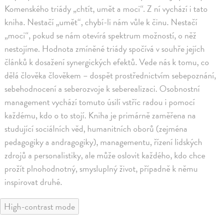
Komenského triády „chtít, umět a moci“. Z ní vychází i tato
kniha. Nestačí „umět“, chybí-li nám vůle k činu. Nestačí
„moci“, pokud se nám otevírá spektrum možností, o něž
nestojíme. Hodnota zmíněné triády spočívá v souhře jejích
článků k dosažení synergických efektů. Vede nás k tomu, co
dělá člověka člověkem – dospět prostřednictvím sebepoznání,
sebehodnocení a seberozvoje k seberealizaci. Osobnostní
management vychází tomuto úsilí vstříc radou i pomocí
každému, kdo o to stojí. Kniha je primárně zaměřena na
studující sociálních věd, humanitních oborů (zejména
pedagogiky a andragogiky), managementu, řízení lidských
zdrojů a personalistiky, ale může oslovit každého, kdo chce
prožít plnohodnotný, smysluplný život, případně k němu
inspirovat druhé.
High-contrast mode