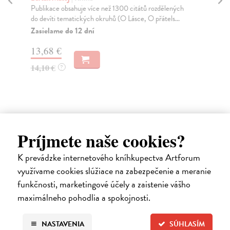
Publikace obsahuje více než 1300 citátů rozdělených
Vyp
do devíti tematických okruhů (O Lásce, O přátels...
pra
Zasielame do 12 dní
Za
13,68 €
15
14,10 €
15
?
Príjmete naše cookies?
K prevádzke internetového kníhkupectva Artforum
Ďalšie z kategórie pedagogika
využívame cookies slúžiace na zabezpečenie a meranie
funkčnosti, marketingové účely a zaistenie vášho
maximálneho pohodlia a spokojnosti.
na sklade
NASTAVENIA
SÚHLASÍM