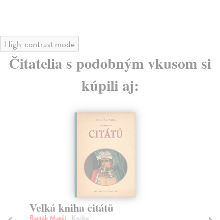
High-contrast mode
Čitatelia s podobným vkusom si
kúpili aj:
Velká kniha citátů
B
Barták Matěj
| Kniha
Kar