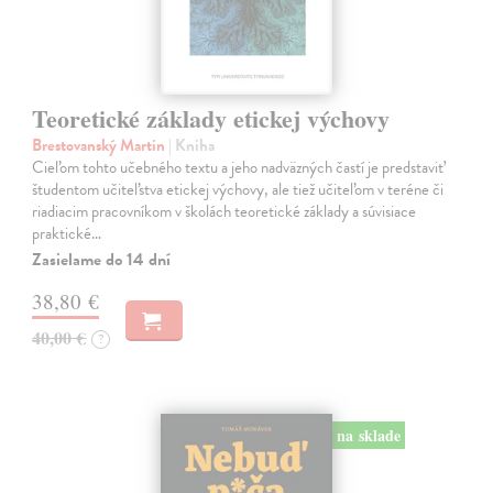
Teoretické základy etickej výchovy
Brestovanský Martin
| Kniha
Cieľom tohto učebného textu a jeho nadväzných častí je predstaviť
študentom učiteľstva etickej výchovy, ale tiež učiteľom v teréne či
riadiacim pracovníkom v školách teoretické základy a súvisiace
praktické…
Zasielame do 14 dní
38,80 €
40,00 €
?
na sklade