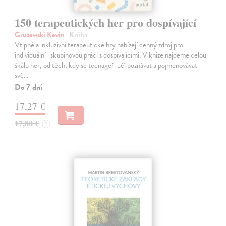
150 terapeutických her pro dospívající
Gruzewski Kevin
| Kniha
Vtipné a inkluzivní terapeutické hry nabízejí cenný zdroj pro
individuální i skupinovou práci s dospívajícími. V knize najdeme celou
škálu her, od těch, kdy se teenageři učí poznávat a pojmenovávat
své…
Do 7 dní
17,27 €
17,80 €
?