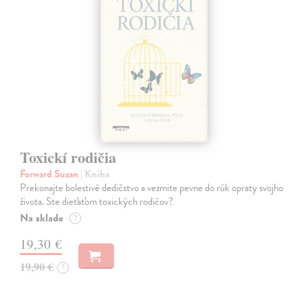
Toxickí rodičia
Forward Susan
| Kniha
Prekonajte bolestivé dedičstvo a vezmite pevne do rúk opraty svojho
života. Ste dieťaťom toxických rodičov?
Na sklade
?
19,30 €
19,90 €
?