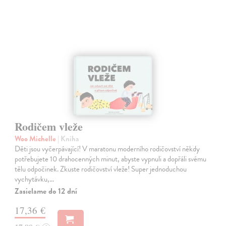
Rodičem vleže
Woo Michelle
| Kniha
Děti jsou vyčerpávající! V maratonu moderního rodičovství někdy
potřebujete 10 drahocenných minut, abyste vypnuli a dopřáli svému
tělu odpočinek. Zkuste rodičovství vleže! Super jednoduchou
vychytávku,…
Zasielame do 12 dní
17,36 €