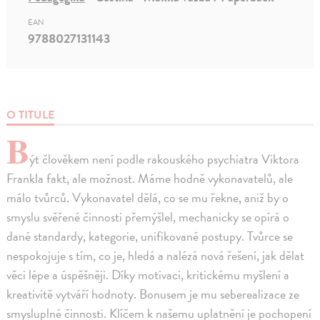
EAN
9788027131143
O TITULE
B
ýt člověkem není podle rakouského psychiatra Viktora
Frankla fakt, ale možnost. Máme hodně vykonavatelů, ale
málo tvůrců. Vykonavatel dělá, co se mu řekne, aniž by o
smyslu svěřené činnosti přemýšlel, mechanicky se opírá o
dané standardy, kategorie, unifikované postupy. Tvůrce se
nespokojuje s tím, co je, hledá a nalézá nová řešení, jak dělat
věci lépe a úspěšněji. Díky motivaci, kritickému myšlení a
kreativitě vytváří hodnoty. Bonusem je mu seberealizace ze
smysluplné činnosti. Klíčem k našemu uplatnění je pochopení