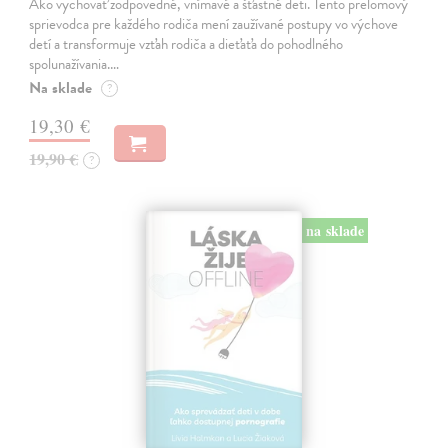
Ako vychovať zodpovedné, vnímavé a šťastné deti. Tento prelomový
sprievodca pre každého rodiča mení zaužívané postupy vo výchove
detí a transformuje vzťah rodiča a dieťaťa do pohodlného
spolunažívania.…
Na sklade
?
19,30 €
19,90 €
?
na sklade