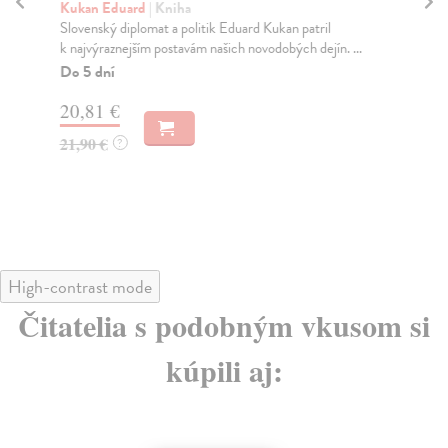
Kukan Eduard
| Kniha
Be
Slovenský diplomat a politik Eduard Kukan patril
Pok
k najvýraznejším postavám našich novodobých dejín. ...
vo 
Do 5 dní
Na
20,81 €
26
21,90 €
29
?
High-contrast mode
Čitatelia s podobným vkusom si
kúpili aj: