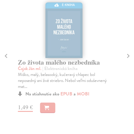
E-KNIHA
P
Ma
Zo života malého nezbedníka
Jed
Čajak Ján ml.
| Elektronická kniha
spo
Miško, malý, belasooký, kučeravý chlapec bol
Cie
neposedný ani živé striebro. Nebol veľmi oduševnený
Na
mat...
26
Na stiahnutie ako
EPUB
a
MOBI
27
1,49 €