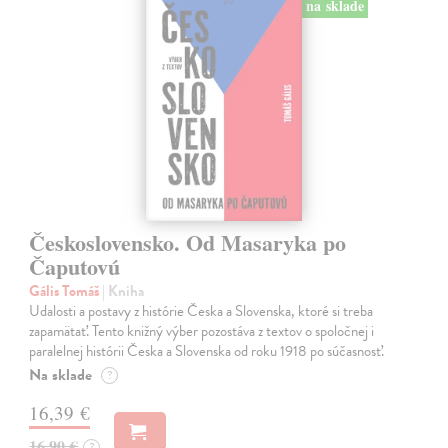
na sklade
Československo. Od Masaryka po
Čaputovú
Gális Tomáš
| Kniha
Udalosti a postavy z histórie Česka a Slovenska, ktoré si treba
zapamätať. Tento knižný výber pozostáva z textov o spoločnej i
paralelnej histórii Česka a Slovenska od roku 1918 po súčasnosť.
Na sklade
?
16,39 €
16,90 €
?