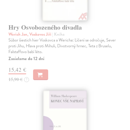
Hry Osvobozeného divadla
Werich Jan, Voskovec Jiří
| Kniha
Súbor šiestich hier Voskovca a Wericha: Líčení se odročuje, Sever
proti Jihu, Hlava proti Mihuli, Divotvorný hrnec, Teta z Bruselu,
Falstaffovo babí léto.
Zasielame do 12 dní
15,42 €
15,90 €
?