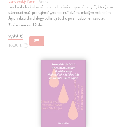
Landovský Pavel
| Kniha
Landovského kultovní hra se odehrává ve zpustlém bytě, který dva
stárnoucí muži pronajímají „na hodinu“ dvěma mladým milencům.
Jejich absurdní dialogy odhalují touhu po smysluplném životě.
Zasielame do 12 dní
9,99 €
10,30 €
?