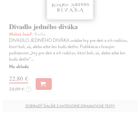
Divadlo jedného diváka
Mokoš Jozef
| Kniha
DIVADLO JEDNÉHO DIVÁKA uvádza hry pre deti a ich rodičov,
ktorí boli, sú, alebo ešte len budú deťmi. Publikácia s hravým
podnázvom „hry pre deti a ich rodičov, ktorí boli, sú, alebo ešte len
budú deťmi“…
Na sklade
22,80 €
24,00 €
?
ZOBRAZIŤ ĎALŠIE Z KATEGÓRIE DRAMATICKÉ TEXTY