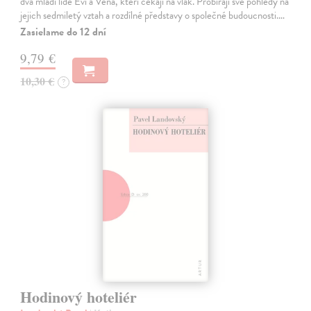
dva mladí lidé Évi a Véna, kteří čekají na vlak. Probírají své pohledy na
jejich sedmiletý vztah a rozdílné představy o společné budoucnosti.…
Zasielame do 12 dní
9,79 €
10,30 €
?
Hodinový hoteliér