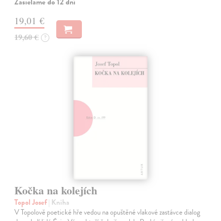
Zasielame do 12 dní
19,01 €
19,60 €
?
Kočka na kolejích
Topol Josef
| Kniha
V Topolově poetické hře vedou na opuštěné vlakové zastávce dialog