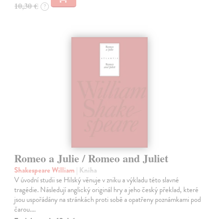
10,30 €
?
Romeo a Julie / Romeo and Juliet
Shakespeare William
| Kniha
V úvodní studii se Hilský věnuje v zniku a výkladu této slavné
tragédie. Následují anglický originál hry a jeho český překlad, které
jsou uspořádány na stránkách proti sobě a opatřeny poznámkami pod
čarou.…