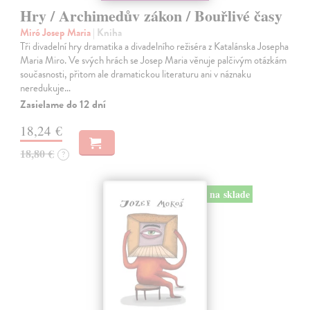
Hry / Archimedův zákon / Bouřlivé časy
Miró Josep Maria
| Kniha
Tři divadelní hry dramatika a divadelního režiséra z Katalánska Josepha
Maria Miro. Ve svých hrách se Josep Maria věnuje palčivým otázkám
současnosti, přitom ale dramatickou literaturu ani v náznaku
neredukuje…
Zasielame do 12 dní
18,24 €
18,80 €
?
na sklade