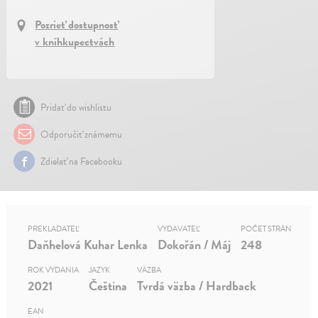
Pozrieť dostupnosť
v kníhkupectvách
Pridať do wishlistu
Odporučiť známemu
Zdielať na Facebooku
PREKLADATEĽ
VYDAVATEĽ
POČET STRÁN
Daňhelová Kuhar Lenka
Dokořán / Máj
248
ROK VYDANIA
JAZYK
VÄZBA
2021
Čeština
Tvrdá väzba / Hardback
EAN