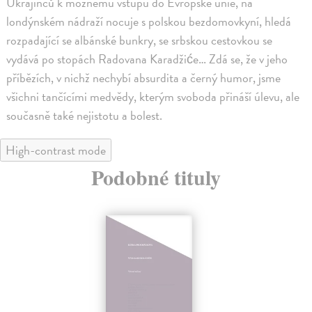
Ukrajinců k možnému vstupu do Evropské unie, na
londýnském nádraží nocuje s polskou bezdomovkyní, hledá
rozpadající se albánské bunkry, se srbskou cestovkou se
vydává po stopách Radovana Karadžiće… Zdá se, že v jeho
příbězích, v nichž nechybí absurdita a černý humor, jsme
všichni tančícími medvědy, kterým svoboda přináší úlevu, ale
současně také nejistotu a bolest.
High-contrast mode
Podobné tituly