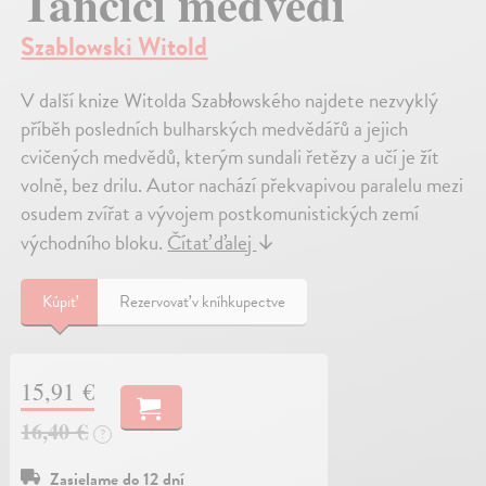
Tančící medvědi
Szablowski Witold
V další knize Witolda Szabłowského najdete nezvyklý
příběh posledních bulharských medvědářů a jejich
cvičených medvědů, kterým sundali řetězy a učí je žít
volně, bez drilu. Autor nachází překvapivou paralelu mezi
osudem zvířat a vývojem postkomunistických zemí
východního bloku.
Čítať ďalej
↓
Kúpiť
Rezervovať v kníhkupectve
15,91 €
16,40 €
?
Zasielame do 12 dní