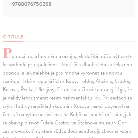
9788076750258
O TITULE
P
omocí metafory nám ukazuje, jak složitá může být cesta
ke svobodě pro společnost, která žila dlouhá léta za železnou
oponou, a jak nelehké je pro mnohé vyrovnat se s novou
realitou. Také v reportážích z Kuby, Polska, Albánie, Srbska,
Kosova, Řecka, Ukrajiny, Estonska a Gruzie autor zjišťuje, že
je někdy lehčí změnit režim než mentalitu lidí. Při cestách za
svými hrdiny například zkoumá v Kosovu reakci obyvatel na
čerstvě nabytou nezávislost, na Kubě naslouchá místním, jak
se obávají o život Fidela Castra, ve Stalinově muzeu v Gori
zas průvodkyním, které vůdce dodnes adorují, zkoumá vztah