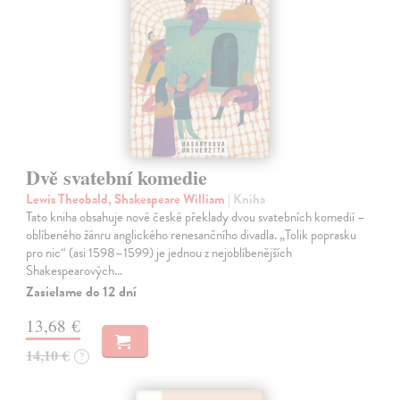
Dvě svatební komedie
Lewis Theobald, Shakespeare William
| Kniha
Tato kniha obsahuje nové české překlady dvou svatebních komedií –
oblíbeného žánru anglického renesančního divadla. „Tolik poprasku
pro nic“ (asi 1598–1599) je jednou z nejoblíbenějších
Shakespearových…
Zasielame do 12 dní
13,68 €
14,10 €
?