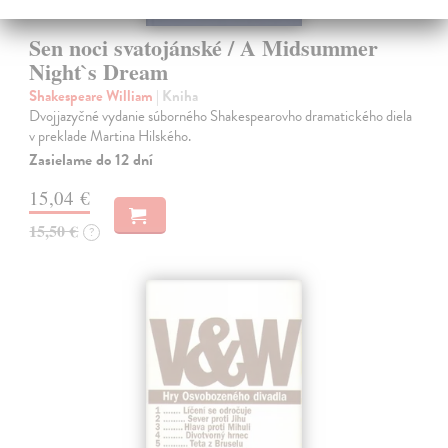
Sen noci svatojánské / A Midsummer
Night`s Dream
Shakespeare William
| Kniha
Dvojjazyčné vydanie súborného Shakespearovho dramatického diela
v preklade Martina Hilského.
Zasielame do 12 dní
15,04 €
15,50 €
?