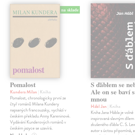
na sklade
Pomalost
S ďáblem se ne
Ale on se baví s
Kundera Milan
| Kniha
mnou
Pomalost, chronologicky první ze
čtyř románů Milana Kundery
Hábl Jan
| Kniha
napsaných francouzsky, vychází v
Kniha Jana Hábla je volně
českém překladu Anny Kareninové.
inspirovaná slavným díle
Vydávání Kunderových románů v
zkušeného ďábla C. S. Lew
českém jazyce se uzavírá.
autor s úctou připomíná, a