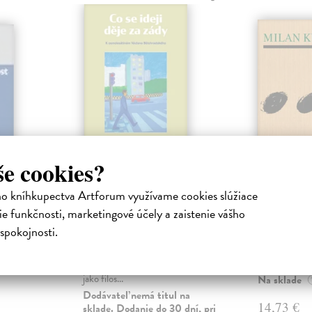
še cookies?
u
Co se ideji děje za
Pomalos
ho kníhkupectva Artforum využívame cookies slúžiace
zády
ha
Kundera Mi
e funkčnosti, marketingové účely a zaistenie vášho
ých spisov
Pomalost, chr
Šimonová Alice
| Kniha
spokojnosti.
statiach
čtyř románů 
Sborník brilantních esejů
ickú
napsaných fra
současných českých intelektuálů,
českém ...
kteří se hlásí k Bělohradskému
jako filos...
Na sklade
Dodávateľ nemá titul na
14,73 €
sklade. Dodanie do 30 dní, pri