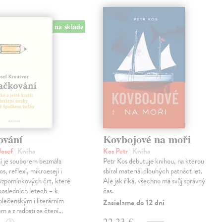
na sklade
ování
Kovbojové na moři
Josef
| Kniha
Kos Petr
| Kniha
í je souborem bezmála
Petr Kos debutuje knihou, na kterou
os, reflexí, mikroesejí i
sbíral materiál dlouhých patnáct let.
vzpomínkových črt, které
Ale jak říká, všechno má svůj správný
 posledních letech – k
čas.
lečenským i literárním
Zasielame do 12 dní
em a z radosti ze čtení…
22,23 €