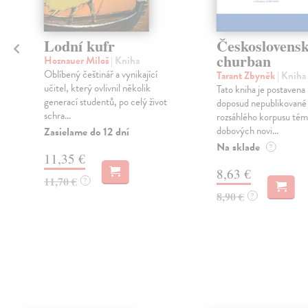
Lodní kufr
Českoslovens
churban
Hoznauer Miloš
| Kniha
Oblíbený češtinář a vynikající
Tarant Zbyněk
| Kniha
učitel, který ovlivnil několik
Tato kniha je postavena
generací studentů, po celý život
doposud nepublikované 
schra...
rozsáhlého korpusu té
dobových novi...
Zasielame do 12 dní
Na sklade
?
11,35 €
8,63 €
11,70 €
?
8,90 €
?