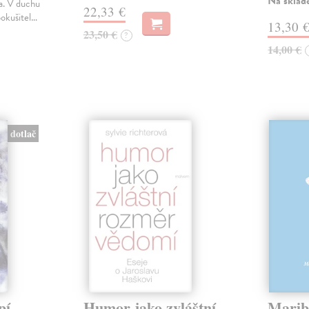
Na sklad
ka. V duchu
22,33 €
pokušitel…
13,30 
23,50 €
?
14,00 €
dotlač
pí,
Humor jako zvláštní
Marib