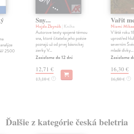
ký
Sny...
Vařit m
Hejda Zbyněk
| Kniha
Niemi Mika
Autorove texty spojené témou
V létě roku 1
sna, ktoré čitatelia jeho poézie
uprostřed hlu
 na
poznajú už od prvej básnickej
severním Švéd
analýze
zierky V...
mladé dívky...
měř 2500
Zasielame do 12 dní
Zasielame d
12,71 €
16,30 €
13,10 €
16,80 €
?
?
Ďalšie z kategórie česká beletria