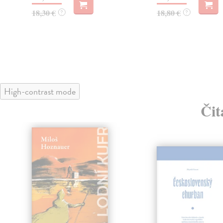
18,30 €
18,80 €
?
?
High-contrast mode
Čit
lade