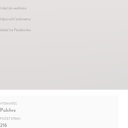
ridať do wishlistu
dporučiť známemu
dielať na Facebooku
VYDAVATEĽ
Pulchra
POČET STRÁN
216