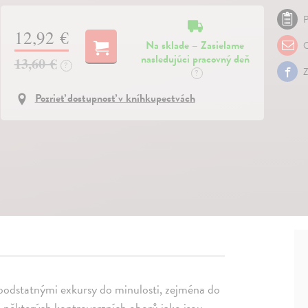
P
12,92 €
Na sklade – Zasielame
O
nasledujúci pracovný deň
13,60 €
?
Z
?
Pozrieť dostupnosť v kníhkupectvách
 podstatnými exkursy do minulosti, zejména do
do některých kontroverzních oborů jako jsou