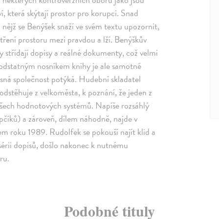
, která skýtají prostor pro korupci. Snad
a nějž se Benýšek snaží ve svém textu upozornit,
tření prostoru mezi pravdou a lží. Benýškův
y střídají dopisy a reálné dokumenty, což velmi
odstatným nosníkem knihy je ale samotné
asná společnost potýká. Hudební skladatel
dstěhuje z velkoměsta, k poznání, že jeden z
 všech hodnotových systémů. Napíše rozsáhlý
pčíků) a zároveň, dílem náhodně, najde v
em roku 1989. Rudolfek se pokouší najít klid a
 sérii dopisů, došlo nakonec k nutnému
ru.
Podobné tituly