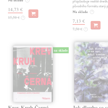
Na sklade
?
přizpůsobuje realitě dneš
původního formátu starý 
14,73 €
Na sklade
?
15,50 €
?
7,13 €
7,50 €
?
na sklade
Krev Kruh Černá
Jak dlouho se s