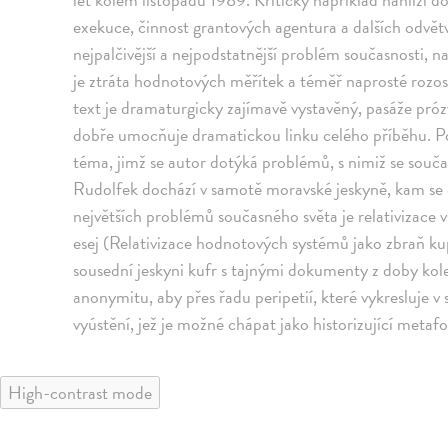
exekuce, činnost grantových agentura a dalších odvětví
nejpalčivější a nejpodstatnější problém současnosti, n
je ztráta hodnotových měřítek a téměř naprosté rozos
text je dramaturgicky zajímavě vystavěný, pasáže próz
dobře umocňuje dramatickou linku celého příběhu. P
téma, jimž se autor dotýká problémů, s nimiž se souč
Rudolfek dochází v samotě moravské jeskyně, kam se o
největších problémů současného světa je relativizace
esej (Relativizace hodnotových systémů jako zbraň ku
sousední jeskyni kufr s tajnými dokumenty z doby kol
anonymitu, aby přes řadu peripetií, které vykresluje v
vyústění, jež je možné chápat jako historizující metafo
High-contrast mode