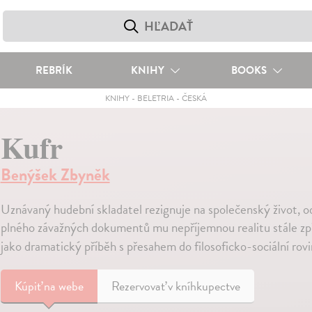
REBRÍK
KNIHY
BOOKS
KNIHY
-
BELETRIA
-
ČESKÁ
Kufr
Benýšek Zbyněk
Uznávaný hudební skladatel rezignuje na společenský život, od
plného závažných dokumentů mu nepříjemnou realitu stále zp
jako dramatický příběh s přesahem do filosoficko-sociální rov
Kúpiť
na webe
Rezervovať v kníhkupectve