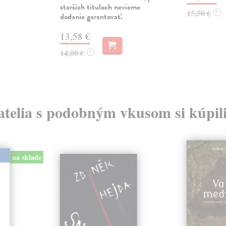
starších tituloch nevieme
15,50 €
?
dodanie garantovať.
13,58 €
14,00 €
?
atelia s podobným vkusom si kúpili
na sklade