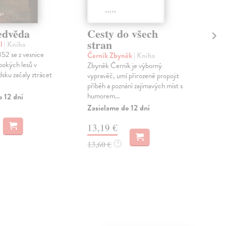
edvěda
Cesty do všech
Li
stran
ps
el
| Kniha
852 se z vesnice
Černík Zbyněk
| Kniha
Vyb
bokých lesů v
Zbyněk Černík je výborný
Psy
sku začaly ztrácet
vypravěč, umí přirozeně propojit
nep
příběh a poznání zajímavých míst s
bel
humorem...
čes
o 12 dní
Zasielame do 12 dní
Zas
13,19 €
16
13,60 €
16,
?