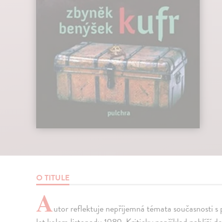
O TITULE
A
utor reflektuje nepříjemná témata současnosti s
let kolem listopadu 1989. Kriticky například nahlíží 