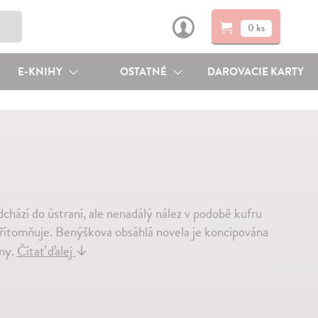
0 ks
E-KNIHY
OSTATNÉ
DAROVACIE KARTY
chází do ústraní, ale nenadálý nález v podobě kufru
řítomňuje. Benýškova obsáhlá novela je koncipována
iny.
Čítať ďalej
↓