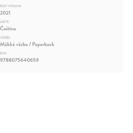
ROK VYDANIA
2021
JAZYK
Čeština
VÄZBA
Mäkká väzba / Paperback
EAN
9788075640659