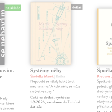
dotlač
na sklade
bavím.
Systémy něhy
Špačk
e
Šindelka Marek
| Kniha
Kroutvor 
Nepodobá se někdy lidský život
Špačkován
mechanismu? A kolik něhy se může
padesáti gl
skrývat ve stroji?
drobných 
vznikaly v
Čaká sa dotlač, vychádza
m Rady
různým spo
1.9.2026, zasielame do 7 dní od
ise, které
příležitost
dotlače
le zároveň