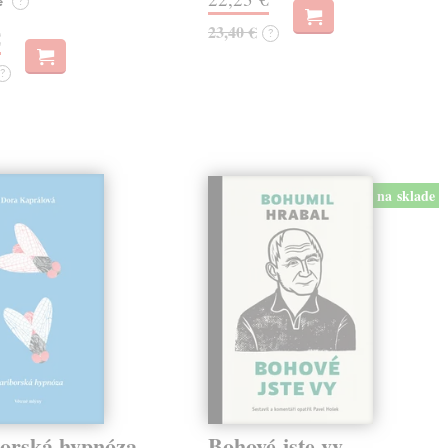
e
?
23,40 €
?
€
?
na sklade
orská hypnóza
Bohové jste vy