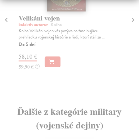
Velikáni vojen
Z
kolektív autorov
| Kniha
Šm
Kniha Velikáni vojen vás pozýva na fascinujúcu
Spo
prehliadku vojenskej histórie a ľudí, ktorí stáli za ...
dne
dan
Do 5 dní
Na
58,10 €
17
59,90 €
?
18
Ďalšie z kategórie military
(vojenské dejiny)