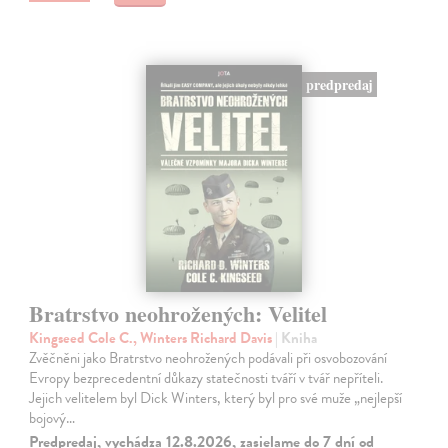
predpredaj
Bratrstvo neohrožených: Velitel
Kingseed Cole C., Winters Richard Davis
| Kniha
Zvěčněni jako Bratrstvo neohrožených podávali při osvobozování
Evropy bezprecedentní důkazy statečnosti tváří v tvář nepříteli.
Jejich velitelem byl Dick Winters, který byl pro své muže „nejlepší
bojový…
Predpredaj, vychádza 12.8.2026, zasielame do 7 dní od