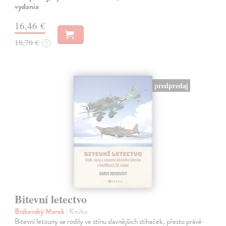
vydania
16,46 €
18,70 €
?
predpredaj
Bitevní letectvo
Brzkovský Marek
| Kniha
Bitevní letouny se rodily ve stínu slavnějších stíhaček, přesto právě