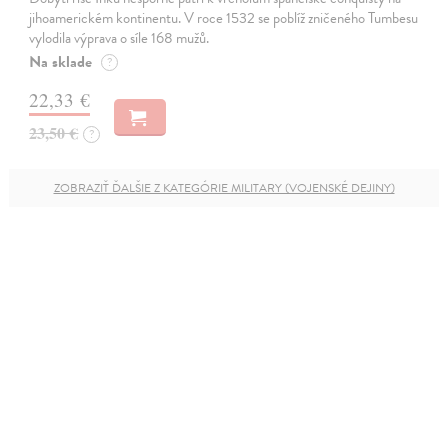
jihoamerickém kontinentu. V roce 1532 se poblíž zničeného Tumbesu
vylodila výprava o síle 168 mužů.
Na sklade
?
22,33 €
23,50 €
?
ZOBRAZIŤ ĎALŠIE Z KATEGÓRIE MILITARY (VOJENSKÉ DEJINY)