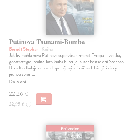
Putinova Tsunami-Bomba
Berndt Stephan
| Kniha
Jak by mohla nová Putinova superzbraň změnit Evropu – věštba,
geostrategie, realita Tato kniha burcuje: autor bestselerů Stephan
Berndt odhaluje doposud opomíjený scénář nadcházející války –
jednou zbraní…
Do 5 dní
22,26 €
22,95 €
?