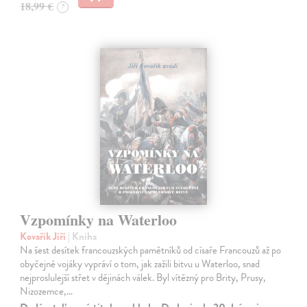
18,99 €
?
Vzpomínky na Waterloo
Kovařík Jiří
| Kniha
Na šest desítek francouzských pamětníků od císaře Francouzů až po
obyčejné vojáky vypráví o tom, jak zažili bitvu u Waterloo, snad
nejproslulejší střet v dějinách válek. Byl vítězný pro Brity, Prusy,
Nizozemce,…