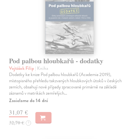
Pod palbou hloubkařů - dodatky
Vojtášek Filip
| Kniha
Dodatky ke knize Pod palbou hloubkařů (Academia 2019),
místopisného přehledu takzvaných hloubkových útoků v českých
zemích, obsahují nové případy zpracované primárně na základě
záznamů v matrikách zemřelých…
Zasielame do 14 dní
31,07 €
32,70 €
?