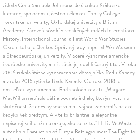
získala Cenu Samuela Johnsona. Je členkou Kráľovskej
literárnej spoločnosti, čestnou členkou Trinity College,
Torontskej univerzity, Oxfordskej univerzity a British
Academy. Zároveň pôsobí v redakčných radách International
History, International Journal a First World War Studies.
Okrem toho je členkou Správnej rady Imperial War Museum
a Stredoeurópskej univerzity. Viaceré významné americké
i európske univerzity a inštitúcie jej udelili čestný titul. V roku
2006 získala štátne vyznamenanie dôstojníčka Radu Kanady
a v roku 2016 rytierka Radu Kanady. Od roku 2018 je
nositeľkou vyznamenania Rad spoločníkov cti. „Margaret
MacMillan napísala ďalšie podnetné dielo, ktorým vystihla
skutočnosť, že dnes by sme sa mali vojnou zaoberať viac ako
kedykoľvek predtým. A v tejto brilantnej a elegantne
napísanej knihe nám ukazuje, ako to na to.“ H. R. McMaster,
autor kníh Dereliction of Duty a Battlegrounds: The Fight to
Defend the Free World Vojna. Slovo, ktoré v nás vyvoláva