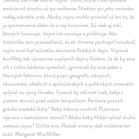
emócie od strachu až po nadšenie. Niektorí pri jeho zmienke
radšej odvrátia zrak. Akoby vojnu mohlo privolať už len to, že
ju spomenieme alebo že o nej hovoríme. Sú však aj takí,
ktorých fascinuje. Vojna ich vzrušuje a priťahuje. Ako
historička som presvedčená, že ak chceme pochopiť minulosť,
vojna musí byť súčasťou skúmania ľudských dejín. Vojnové
konflikty tak významne ovplyvnili dejiny ľudstva, že ak by sme
ich z tohto bádania vynechali, ignorovali by sme jeden z
hlavných faktorov, ktorý popri geografii, zdrojoch,
ekonomike, ideáloch a spoločenských a politických zmenách
vplýval na vývoj človeka. Vyzeral by náš svet inak, keby v
piatom storočí pred naším letopočtom Peržania porazili
grécke mestské štáty? Keby Inkovia rozdrvili Pizarrovu
výpravu v šestnástom storočí? Alebo keby Hitler vyhral druhú
svetovú vojnu? Určite áno. Rozsah zmeny však môžeme len
tušiť. Margaret MacMillan