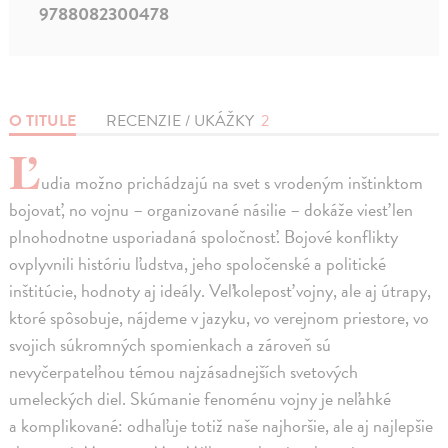
9788082300478
O TITULE
RECENZIE / UKÁŽKY
2
Ľ
udia možno prichádzajú na svet s vrodeným inštinktom
bojovať, no vojnu – organizované násilie – dokáže viesť len
plnohodnotne usporiadaná spoločnosť. Bojové konflikty
ovplyvnili históriu ľudstva, jeho spoločenské a politické
inštitúcie, hodnoty aj ideály. Veľkoleposť vojny, ale aj útrapy,
ktoré spôsobuje, nájdeme v jazyku, vo verejnom priestore, vo
svojich súkromných spomienkach a zároveň sú
nevyčerpateľnou témou najzásadnejších svetových
umeleckých diel. Skúmanie fenoménu vojny je neľahké
a komplikované: odhaľuje totiž naše najhoršie, ale aj najlepšie