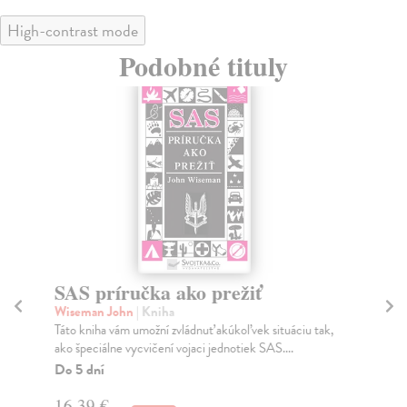
High-contrast mode
Podobné tituly
SAS príručka ako prežiť
Č
M
Wiseman John
| Kniha
ž
Táto kniha vám umožní zvládnuť akúkoľvek situáciu tak,
ako špeciálne vycvičení vojaci jednotiek SAS....
Le
Do 5 dní
Mní
dva
16,39 €
štá