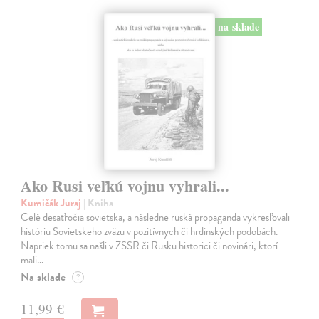
na sklade
Ako Rusi veľkú vojnu vyhrali...
Kumičák Juraj
| Kniha
Celé desaťročia sovietska, a následne ruská propaganda vykresľovali
históriu Sovietskeho zväzu v pozitívnych či hrdinských podobách.
Napriek tomu sa našli v ZSSR či Rusku historici či novinári, ktorí
mali…
Na sklade
?
11,99 €