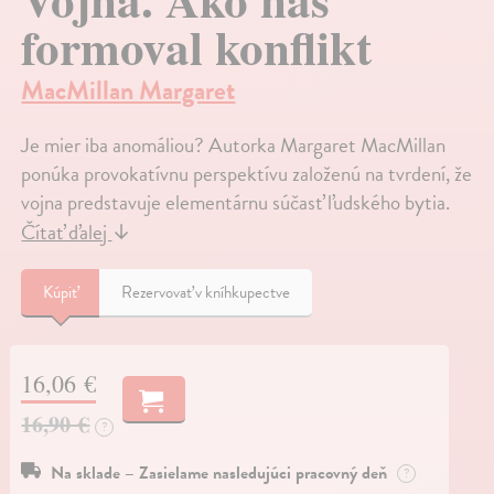
formoval konflikt
MacMillan Margaret
Je mier iba anomáliou? Autorka Margaret MacMillan
ponúka provokatívnu perspektívu založenú na tvrdení, že
vojna predstavuje elementárnu súčasť ľudského bytia.
Čítať ďalej
↓
Kúpiť
Rezervovať v kníhkupectve
16,06 €
16,90 €
?
Na sklade – Zasielame nasledujúci pracovný deň
?