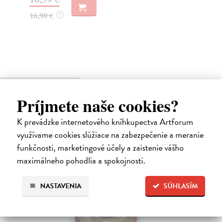
Na
16,90 €
?
28
29
High-contrast mode
Príjmete naše cookies?
Čitatelia s podobným vkusom si
K prevádzke internetového kníhkupectva Artforum
kúpili aj:
využívame cookies slúžiace na zabezpečenie a meranie
funkčnosti, marketingové účely a zaistenie vášho
maximálneho pohodlia a spokojnosti.
NASTAVENIA
SÚHLASÍM