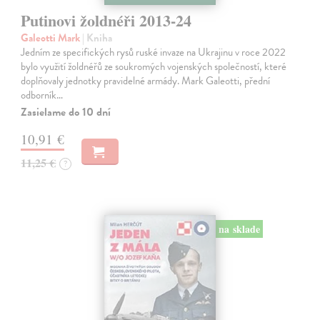
Putinovi žoldnéři 2013-24
Galeotti Mark
| Kniha
Jedním ze specifických rysů ruské invaze na Ukrajinu v roce 2022
bylo využití žoldnéřů ze soukromých vojenských společností, které
doplňovaly jednotky pravidelné armády. Mark Galeotti, přední
odborník…
Zasielame do 10 dní
10,91 €
11,25 €
?
na sklade