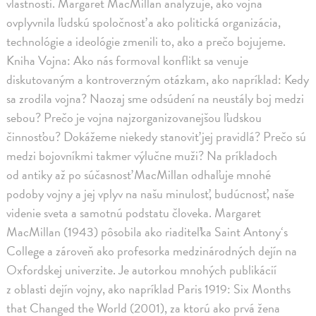
vlastnosti. Margaret MacMillan analyzuje, ako vojna
ovplyvnila ľudskú spoločnosť a ako politická organizácia,
technológie a ideológie zmenili to, ako a prečo bojujeme.
Kniha Vojna: Ako nás formoval konflikt sa venuje
diskutovaným a kontroverzným otázkam, ako napríklad: Kedy
sa zrodila vojna? Naozaj sme odsúdení na neustály boj medzi
sebou? Prečo je vojna najzorganizovanejšou ľudskou
činnosťou? Dokážeme niekedy stanoviť jej pravidlá? Prečo sú
medzi bojovníkmi takmer výlučne muži? Na príkladoch
od antiky až po súčasnosť MacMillan odhaľuje mnohé
podoby vojny a jej vplyv na našu minulosť, budúcnosť, naše
videnie sveta a samotnú podstatu človeka. Margaret
MacMillan (1943) pôsobila ako riaditeľka Saint Antony‘s
College a zároveň ako profesorka medzinárodných dejín na
Oxfordskej univerzite. Je autorkou mnohých publikácií
z oblasti dejín vojny, ako napríklad Paris 1919: Six Months
that Changed the World (2001), za ktorú ako prvá žena