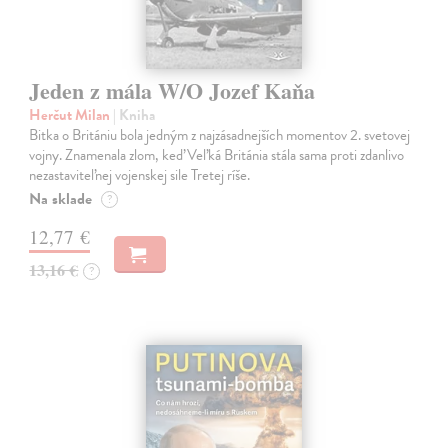
Jeden z mála W/O Jozef Kaňa
Herčut Milan
| Kniha
Bitka o Britániu bola jedným z najzásadnejších momentov 2. svetovej
vojny. Znamenala zlom, keď Veľká Británia stála sama proti zdanlivo
nezastaviteľnej vojenskej sile Tretej ríše.
Na sklade
?
12,77 €
13,16 €
?