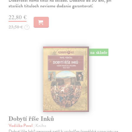
Dodávateľ nemá titul na sklade. Dodanie do 30 dní, pri
starších tituloch nevieme dodanie garantovať.
22,80 €
23,50 €
?
na sklade
Dobytí říše Inků
Vodička Pavel
| Kniha
Dobytí říše Inků nesporně patří k vrcholům španělské conquisty na