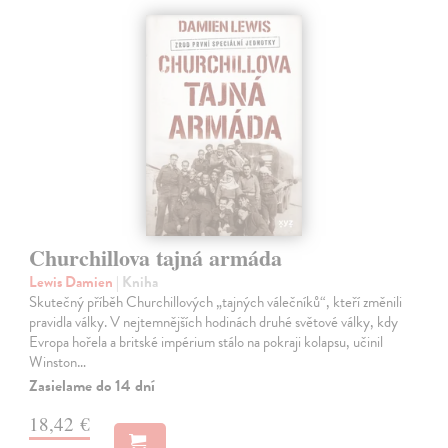
Churchillova tajná armáda
Lewis Damien
| Kniha
Skutečný příběh Churchillových „tajných válečníků“, kteří změnili
pravidla války. V nejtemnějších hodinách druhé světové války, kdy
Evropa hořela a britské impérium stálo na pokraji kolapsu, učinil
Winston…
Zasielame do 14 dní
18,42 €