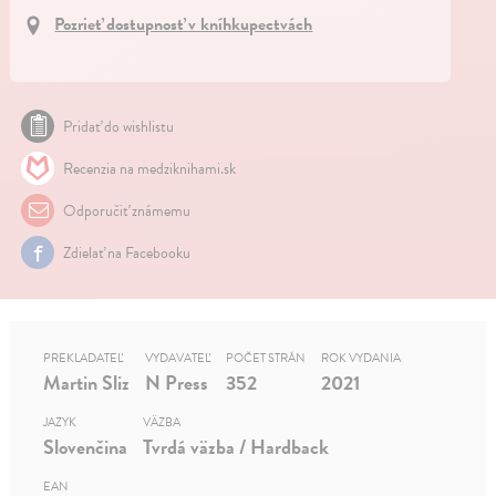
Pozrieť dostupnosť v kníhkupectvách
Pridať do wishlistu
Recenzia na medziknihami.sk
Odporučiť známemu
Zdielať na Facebooku
PREKLADATEĽ
VYDAVATEĽ
POČET STRÁN
ROK VYDANIA
Martin Sliz
N Press
352
2021
JAZYK
VÄZBA
Slovenčina
Tvrdá väzba / Hardback
EAN