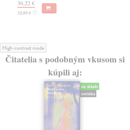
 €
16,44 €
16,95 €
?
?
High-contrast mode
Čitatelia s podobným vkusom si
kúpili aj:
na sklade
e