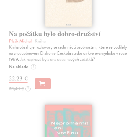
Na počátku bylo dobro-družství
Plzák Michal
| Kniha
Kniha obsahuje rozhovory se sedmnácti osobnostmi, které se podílely
na znovuobnovení Diakonie Českobratrské církve evangelické v roce
1989. Jak napínavá byla ona doba nových začátků?
Na sklade
?
22,23 €
23,40 €
?