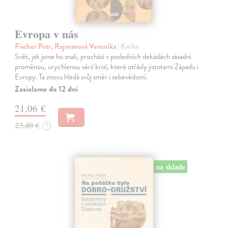
Evropa v nás
Fischer Petr, Rajmanová Veronika
| Kniha
Svět, jak jsme ho znali, prochází v posledních dekádách zásadní
proměnou, urychlenou sérií krizí, které otřásly jistotami Západu i
Evropy. Ta znovu hledá svůj směr i sebevědomí.
Zasielame do 12 dní
21,06 €
23,40 €
?
na sklade