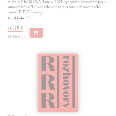
HLBŠIE NEŽ SLOVÁ (Petrus, 2021) vychádza v slovenskom jazyku
autorova tretia. "Len cez Teba som to ja", tento citát amerického
básnika E. E. Cummingsa…
Na sklade
?
16,15 €
17,00 €
?