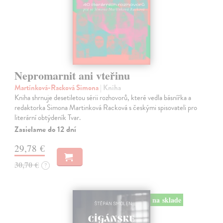
Nepromarnit ani vteřinu
Martínková-Racková Simona
| Kniha
Kniha shrnuje desetiletou sérii rozhovorů, které vedla básnířka a
redaktorka Simona Martinková Racková s českými spisovateli pro
literární obtýdeník Tvar.
Zasielame do 12 dní
29,78 €
30,70 €
?
na sklade