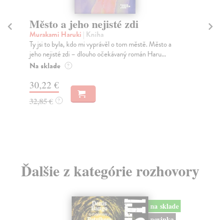
Sociálne siete musia byť zničené
Marec Samo
| Kniha
o a
Sociálne siete nám ubližujú ako jednotlivcom a kazia
.
medziľudské vzťahy, rozkladajú spoločnosť a def...
Na sklade
?
16,44 €
16,95 €
?
Ďalšie z kategórie rozhovory
na sklade
novinka