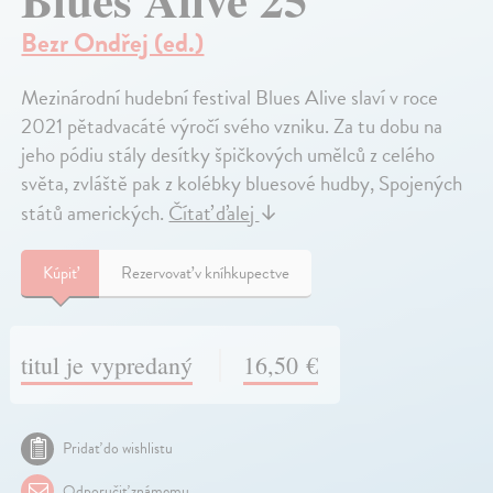
Bezr Ondřej (ed.)
Mezinárodní hudební festival Blues Alive slaví v roce
2021 pětadvacáté výročí svého vzniku. Za tu dobu na
jeho pódiu stály desítky špičkových umělců z celého
světa, zvláště pak z kolébky bluesové hudby, Spojených
států amerických.
Čítať ďalej
↓
Kúpiť
Rezervovať v kníhkupectve
titul je vypredaný
16,50 €
Pridať do wishlistu
Odporučiť známemu