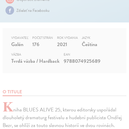
Zdielať na Facebooku
VYDAVATEĽ
POČET STRÁN
ROK VYDANIA
JAZYK
Galén
176
2021
Čeština
VÄZBA
EAN
Tvrdá väzba / Hardback
9788074925689
O TITULE
K
niha BLUES ALIVE 25, kterou editorsky uspořádal
dlouholetý dramaturg festivalu a hudební publicista Ondřej
Bezr, se ohlíží za touto slavnou historií ve dvou rovinách.