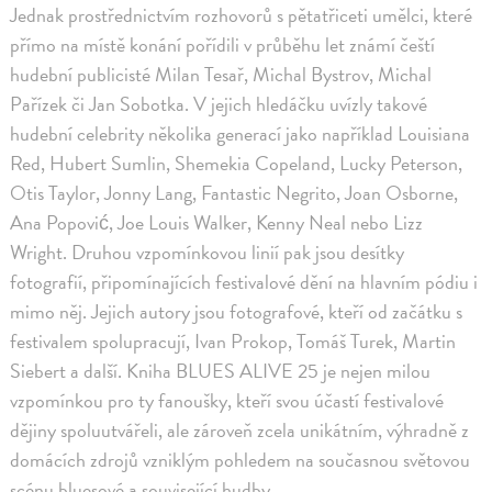
Jednak prostřednictvím rozhovorů s pětatřiceti umělci, které
přímo na místě konání pořídili v průběhu let známí čeští
hudební publicisté Milan Tesař, Michal Bystrov, Michal
Pařízek či Jan Sobotka. V jejich hledáčku uvízly takové
hudební celebrity několika generací jako například Louisiana
Red, Hubert Sumlin, Shemekia Copeland, Lucky Peterson,
Otis Taylor, Jonny Lang, Fantastic Negrito, Joan Osborne,
Ana Popović, Joe Louis Walker, Kenny Neal nebo Lizz
Wright. Druhou vzpomínkovou linií pak jsou desítky
fotografií, připomínajících festivalové dění na hlavním pódiu i
mimo něj. Jejich autory jsou fotografové, kteří od začátku s
festivalem spolupracují, Ivan Prokop, Tomáš Turek, Martin
Siebert a další. Kniha BLUES ALIVE 25 je nejen milou
vzpomínkou pro ty fanoušky, kteří svou účastí festivalové
dějiny spoluutvářeli, ale zároveň zcela unikátním, výhradně z
domácích zdrojů vzniklým pohledem na současnou světovou
scénu bluesové a související hudby.