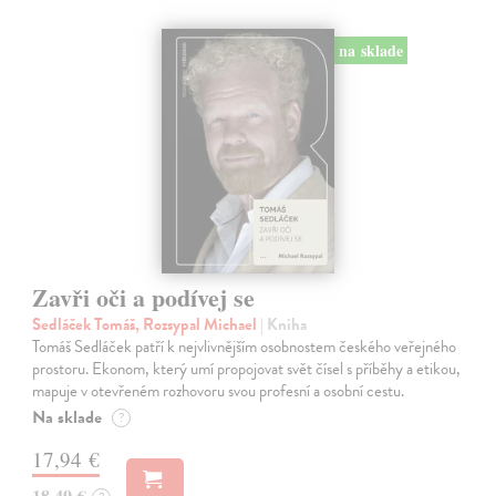
na sklade
Zavři oči a podívej se
Sedláček Tomáš, Rozsypal Michael
| Kniha
Tomáš Sedláček patří k nejvlivnějším osobnostem českého veřejného
prostoru. Ekonom, který umí propojovat svět čísel s příběhy a etikou,
mapuje v otevřeném rozhovoru svou profesní a osobní cestu.
Na sklade
?
17,94 €
18,49 €