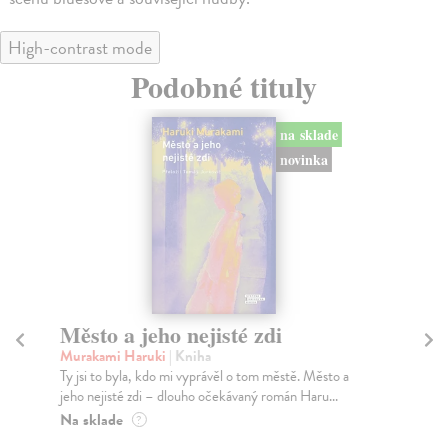
High-contrast mode
Podobné tituly
na sklade
novinka
 a jeho nejisté zdi
Sociálne siet
mi Haruki
| Kniha
Marec Samo
| Kniha
o byla, kdo mi vyprávěl o tom městě. Město a
Sociálne siete nám ubli
isté zdi – dlouho očekávaný román Haru...
medziľudské vzťahy, roz
de
Na sklade
?
?