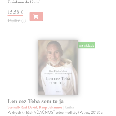
Zasielame do 12 dní
15,58 €
16,40 €
?
na sklade
Len cez Teba som to ja
Steindl-Rast David, Kaup Johannes
| Kniha
Po dvoch knihách VĎAČNOSŤ srdce modlitby (Petrus, 2018) a