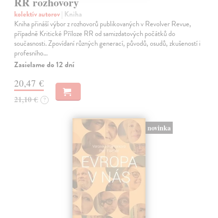
RR rozhovory
kolektív autorov
| Kniha
Kniha přináší výbor z rozhovorů publikovaných v Revolver Revue,
případně Kritické Příloze RR od samizdatových počátků do
současnosti. Zpovídaní různých generací, původů, osudů, zkušeností i
profesního…
Zasielame do 12 dní
20,47 €
21,10 €
?
novinka