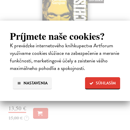
Príjmete naše cookies?
K prevádzke internetového kníhkupectva Artforum
využívame cookies slúžiace na zabezpečenie a meranie
Všetci sme anarchisti
funkčnosti, marketingové účely a zaistenie vášho
Bango Denis, Garaj Patrik
| Kniha
maximálneho pohodlia a spokojnosti.
Mesiáš z backstageu, anarcho-kresťan, trubadúr lásky aj drzá držka.
Vlajkonosič utópie, otec scény, Nietzscheho pravnuk, sezónny
NASTAVENIA
SÚHLASÍM
okultista, stalker Beatles, polovičný Róm, samozvaný Cigán, filozof
zo zadných…
Na sklade
?
13,50 €
15,00 €
?