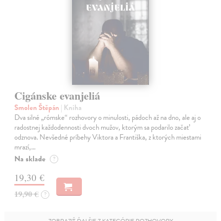
Cigánske evanjeliá
Smolen Štěpán
| Kniha
Dva silné „rómske“ rozhovory o minulosti, pádoch až na dno, ale aj o
radostnej každodennosti dvoch mužov, ktorým sa podarilo začať
odznova. Nevšedné príbehy Viktora a Františka, z ktorých miestami
mrazí,…
Na sklade
?
19,30 €
19,90 €
?