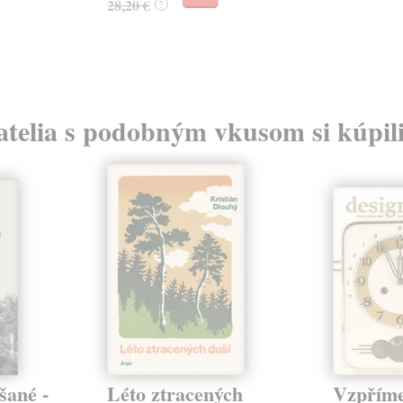
28,20 €
?
atelia s podobným vkusom si kúpili
šané -
Léto ztracených
Vzpříme