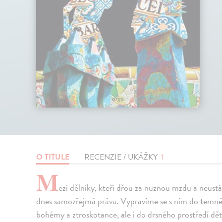
O TITULE
RECENZIE / UKÁŽKY
1
M
ezi dělníky, kteří dřou za nuznou mzdu a neust
dnes samozřejmá práva. Vypravíme se s ním do temné
bohémy a ztroskotance, ale i do drsného prostředí dětí u