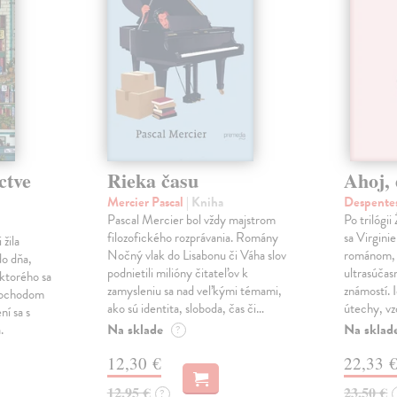
ctve
Rieka času
Ahoj, 
Mercier Pascal
| Kniha
Despentes
Pascal Mercier bol vždy majstrom
Po trilógi
filozofického rozprávania. Romány
sa Virgini
žila
Nočný vlak do Lisabonu či Váha slov
románom, 
do dňa,
podnietili milióny čitateľov k
ultrasúča
 ktorého sa
zamysleniu sa nad veľkými témami,
známostí. 
imochodom
ako sú identita, sloboda, čas či…
útechy, vzd
ní sa s
Na sklade
Na sklad
.
?
12,30 €
22,33 
12,95 €
23,50 €
?