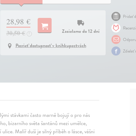
Pridať d
28,98 €
Recenzi
Zasielame do 12 dní
30,50 €
?
Odporu
Pozrieť dostupnosť v kníhkupectvách
Zdielať
álými stávkami často marně bojují o pro nás
ho, bizarního světa šantánů mezi umělce,
lice. Malíř duší je silný příběh o lásce, vášni