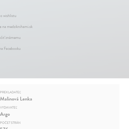
o wishlistu
a na medziknihami.sk
čiť známemu
 na Facebooku
PREKLADATEĽ
Malinová Lenka
VYDAVATEĽ
Argo
POČET STRÁN