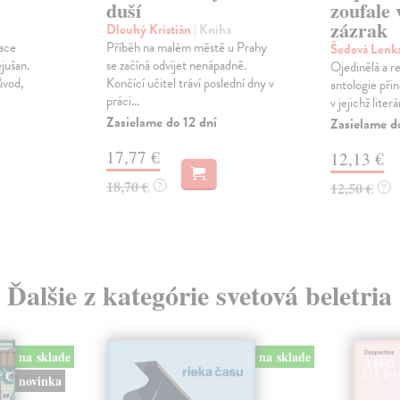
duší
zoufale 
zázrak
Dlouhý Kristián
| Kniha
kace
Příběh na malém městě u Prahy
Šedová Lenk
jušan.
se začíná odvíjet nenápadně.
Ojedinělá a r
ůvod,
Končící učitel tráví poslední dny v
antologie přin
práci...
v jejichž liter
Zasielame do 12 dní
Zasielame d
17,77 €
12,13 €
18,70 €
?
12,50 €
?
Ďalšie z kategórie svetová beletria
na sklade
na sklade
novinka