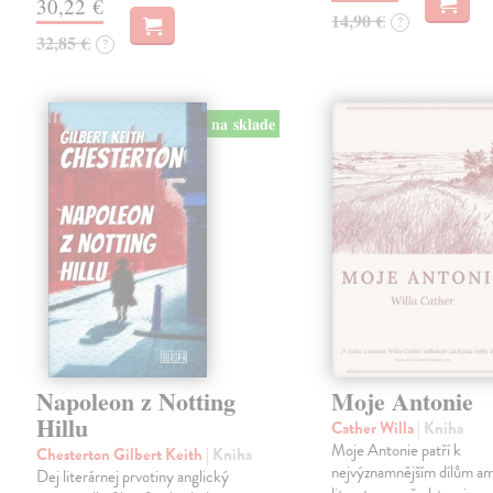
30,22 €
14,90 €
?
32,85 €
?
na sklade
Napoleon z Notting
Moje Antonie
Hillu
Cather Willa
| Kniha
Moje Antonie patří k
Chesterton Gilbert Keith
| Kniha
nejvýznamnějším dílům a
Dej literárnej prvotiny anglický