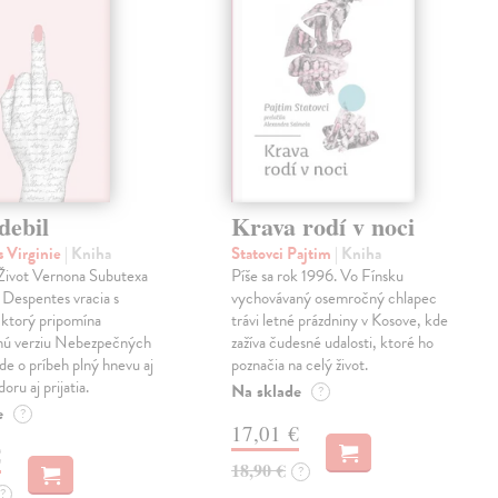
debil
Krava rodí v noci
 Virginie
| Kniha
Statovci Pajtim
| Kniha
i Život Vernona Subutexa
Píše sa rok 1996. Vo Fínsku
e Despentes vracia s
vychovávaný osemročný chlapec
ktorý pripomína
trávi letné prázdniny v Kosove, kde
snú verziu Nebezpečných
zažíva čudesné udalosti, ktoré ho
Ide o príbeh plný hnevu aj
poznačia na celý život.
oru aj prijatia.
Na sklade
?
e
?
17,01 €
€
18,90 €
?
?