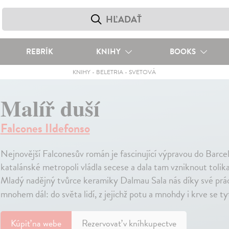
REBRÍK
KNIHY
BOOKS
KNIHY
-
BELETRIA
-
SVETOVÁ
Malíř duší
Falcones Ildefonso
Nejnovější Falconesův román je fascinující výpravou do Barcel
katalánské metropoli vládla secese a dala tam vzniknout toli
Mladý nadějný tvůrce keramiky Dalmau Sala nás díky své prác
mnohem dál: do světa lidí, z jejichž potu a mnohdy i krve se ty
Kúpiť
na webe
Rezervovať v kníhkupectve