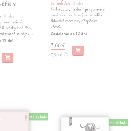
věřit v
du
Jelínek Jan
| Kniha
Kniha „Jizvy na duši“ je vyprávění
Hol
malého kluka, který se narodil z
Roz
a
| Kniha
židovské maminky přispěním
sex
eprezentativní
křesť...
nahl
áší ukázky z děl žen,
péče
Zasielame do 12 dní
ární tvorbě se nějak ...
Do 
o 12 dní
7,66 €
6,
7,90 €
?
7,0
na sklade
na sklade