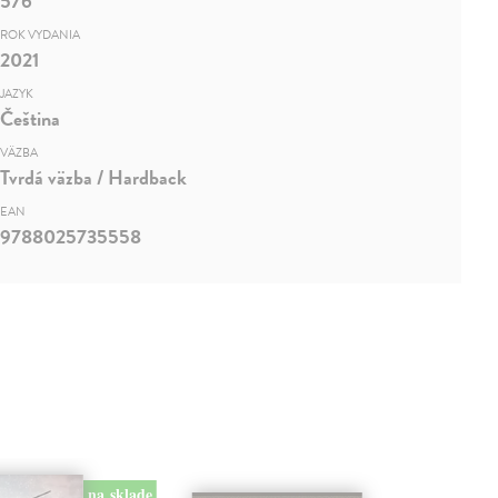
576
ROK VYDANIA
2021
JAZYK
Čeština
VÄZBA
Tvrdá väzba / Hardback
EAN
9788025735558
na sklade