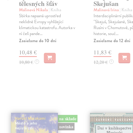
tělesných šťáv
Skejušan
h
Malinová Nikola
| Kniha
Malinová Irina
| Kniha
Sbírka napsaná uprostřed
Interdisciplinární publi
neklidné Evropy vyhlížející
"Skejuš, Skejušané, Ske
klimatickou katastrofu. Autorka v
Rusíni v Chomutově, p
ní čelí pande...
historie, souč...
Zasielame do 10 dní
Zasielame do 12 dní
10,48 €
11,83 €
10,80 €
12,20 €
?
?
na sklade
novinka