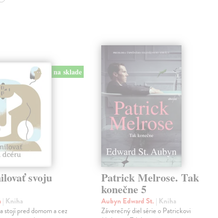
na sklade
lovať svoju
Patrick Melrose. Tak
konečne 5
a
| Kniha
Aubyn Edward St.
| Kniha
na stojí pred domom a cez
Záverečný diel série o Patrickovi