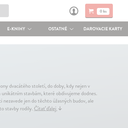
0 ks
E-KNIHY
OSTATNÉ
DAROVACIE KARTY
ony dvacátého století, do doby, kdy nejen v
ka unikátním stavbám, které obdivujeme dodnes.
i nezavede jen do těchto úžasných budov, ale
to stavby rodily.
Čítať ďalej
↓