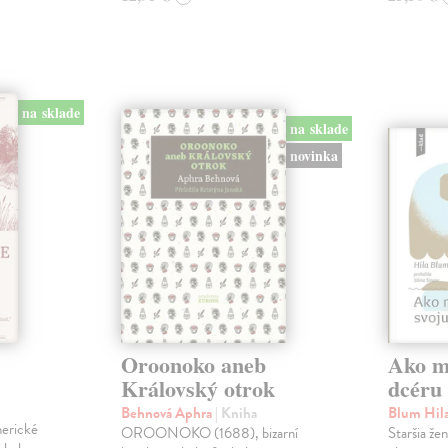
na sklade
na sklade
novinka
Oroonoko aneb
Ako mi
Královský otrok
dcéru
Behnová Aphra
| Kniha
Blum Hil
merické
OROONOKO (1688), bizarní
Staršia že