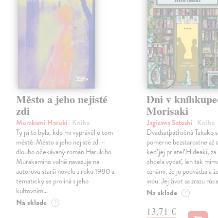
Město a jeho nejisté
Dni v kníhkupe
zdi
Morisaki
Murakami Haruki
| Kniha
Jagisawa Satoshi
| Kniha
Ty jsi to byla, kdo mi vyprávěl o tom
Dvadsaťpäťročná Takako si 
městě. Město a jeho nejisté zdi –
pomerne bezstarostne až 
dlouho očekávaný román Harukiho
keď jej priateľ Hideaki, za
Murakamiho volně navazuje na
chcela vydať, len tak m
autorovu starší novelu z roku 1980 a
oznámi, že ju podvádza a že
tematicky se prolíná s jeho
inou. Jej život sa zrazu rúca
kultovním…
Na sklade
?
Na sklade
?
13,71 €