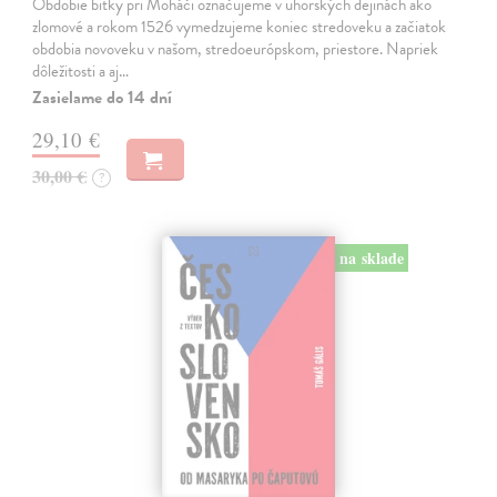
Obdobie bitky pri Moháči označujeme v uhorských dejinách ako
zlomové a rokom 1526 vymedzujeme koniec stredoveku a začiatok
obdobia novoveku v našom, stredoeurópskom, priestore. Napriek
dôležitosti a aj…
Zasielame do 14 dní
29,10 €
30,00 €
?
na sklade