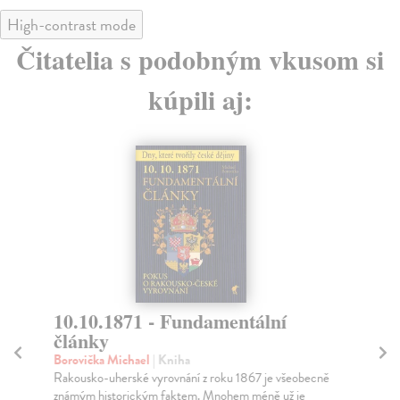
High-contrast mode
Čitatelia s podobným vkusom si
kúpili aj:
10.10.1871 - Fundamentální
Př
články
Oz
Roz
Borovička Michael
| Kniha
aut
Rakousko-uherské vyrovnání z roku 1867 je všeobecně
známým historickým faktem. Mnohem méně už je
Za