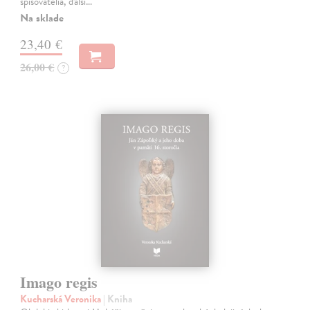
spisovatelia, ďalší…
Na sklade
23,40 €
26,00 €
?
Imago regis
Kucharská Veronika
| Kniha