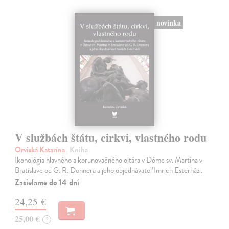
novinka
V službách štátu, cirkvi, vlastného rodu
Orviská Katarína
| Kniha
Ikonológia hlavného a korunovačného oltára v Dóme sv. Martina v
Bratislave od G. R. Donnera a jeho objednávateľ Imrich Esterházi.
Zasielame do 14 dní
24,25 €
25,00 €
?