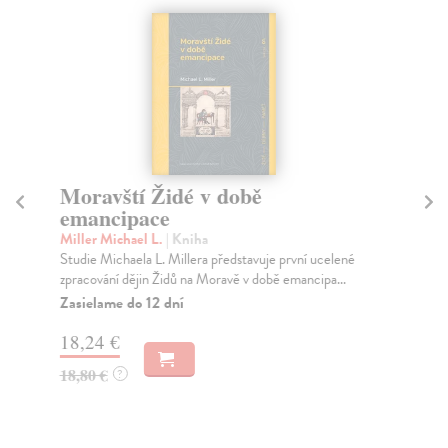
Moravští Židé v době
K
emancipace
Pf
Mon
Miller Michael L.
| Kniha
roz
Studie Michaela L. Millera představuje první ucelené
zpracování dějin Židů na Moravě v době emancipa...
Na
Zasielame do 12 dní
17
18,24 €
18
18,80 €
?