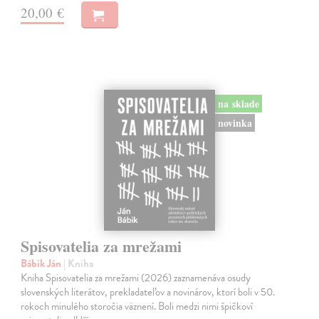
20,00 €
na sklade
novinka
Spisovatelia za mrežami
Bábik Ján
| Kniha
Kniha Spisovatelia za mrežami (2026) zaznamenáva osudy
slovenských literátov, prekladateľov a novinárov, ktorí boli v 50.
rokoch minulého storočia väznení. Boli medzi nimi špičkoví