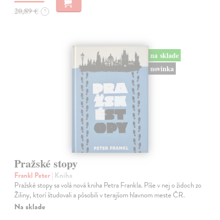
20,89 €
?
na sklade
novinka
Pražské stopy
Frankl Peter
| Kniha
Pražské stopy sa volá nová kniha Petra Frankla. Píše v nej o židoch zo
Žiliny, ktorí študovali a pôsobili v terajšom hlavnom meste ČR.
Na sklade