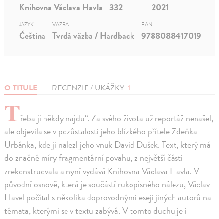
Knihovna Václava Havla
332
2021
JAZYK
VÄZBA
EAN
Čeština
Tvrdá väzba / Hardback
9788088417019
O TITULE
RECENZIE / UKÁŽKY
1
T
řeba ji někdy najdu“. Za svého života už reportáž nenašel,
ale objevila se v pozůstalosti jeho blízkého přítele Zdeňka
Urbánka, kde ji nalezl jeho vnuk David Dušek. Text, který má
do značné míry fragmentární povahu, z největší části
zrekonstruovala a nyní vydává Knihovna Václava Havla. V
původní osnově, která je součástí rukopisného nálezu, Václav
Havel počítal s několika doprovodnými eseji jiných autorů na
témata, kterými se v textu zabývá. V tomto duchu je i