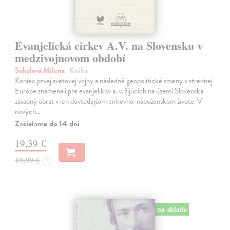
Evanjelická cirkev A.V. na Slovensku v
medzivojnovom období
Sokolová Milena
| Kniha
Koniec prvej svetovej vojny a následné geopolitické zmeny v strednej
Európe znamenali pre evanjelikov a. v. žijúcich na území Slovenska
zásadný obrat v ich dovtedajšom cirkevno-náboženskom živote. V
nových…
Zasielame do 14 dní
19,39 €
19,99 €
?
na sklade