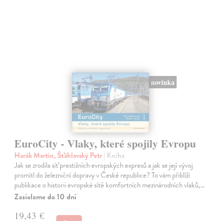
novinka
EuroCity - Vlaky, které spojily Evropu
Harák Martin, Šťáhlavský Petr
| Kniha
Jak se zrodila síť prestižních evropských expresů a jak se její vývoj
promítl do železniční dopravy v České republice? To vám přiblíží
publikace o historii evropské sítě komfortních mezinárodních vlaků,…
Zasielame do 10 dní
19,43 €