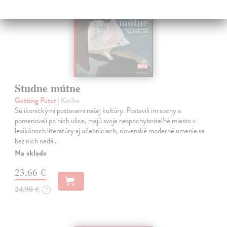
Studne mútne
Getting Peter
| Kniha
Sú ikonickými postavami našej kultúry. Postavili im sochy a
pomenovali po nich ulice, majú svoje nespochybniteľné miesto v
lexikónoch literatúry aj učebniciach, slovenské moderné umenie sa
bez nich nedá…
Na sklade
23,66 €
24,90 €
?