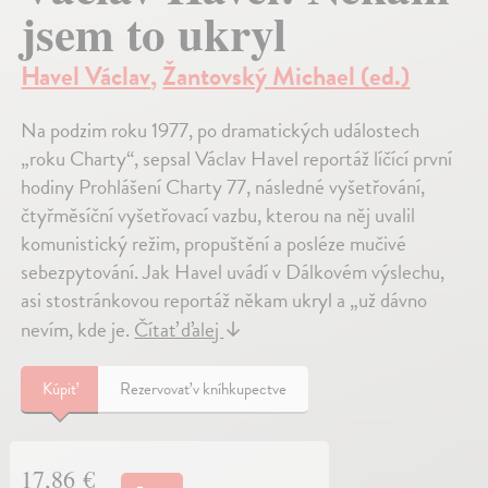
jsem to ukryl
Havel Václav
,
Žantovský Michael (ed.)
Na podzim roku 1977, po dramatických událostech
„roku Charty“, sepsal Václav Havel reportáž líčící první
hodiny Prohlášení Charty 77, následné vyšetřování,
čtyřměsíční vyšetřovací vazbu, kterou na něj uvalil
komunistický režim, propuštění a posléze mučivé
sebezpytování. Jak Havel uvádí v Dálkovém výslechu,
asi stostránkovou reportáž někam ukryl a „už dávno
nevím, kde je.
Čítať ďalej
↓
Kúpiť
Rezervovať v kníhkupectve
17,86 €