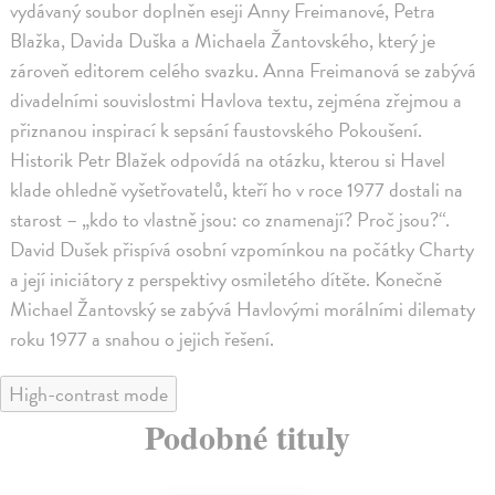
vydávaný soubor doplněn eseji Anny Freimanové, Petra
Blažka, Davida Duška a Michaela Žantovského, který je
zároveň editorem celého svazku. Anna Freimanová se zabývá
divadelními souvislostmi Havlova textu, zejména zřejmou a
přiznanou inspirací k sepsání faustovského Pokoušení.
Historik Petr Blažek odpovídá na otázku, kterou si Havel
klade ohledně vyšetřovatelů, kteří ho v roce 1977 dostali na
starost – „kdo to vlastně jsou: co znamenají? Proč jsou?“.
David Dušek přispívá osobní vzpomínkou na počátky Charty
a její iniciátory z perspektivy osmiletého dítěte. Konečně
Michael Žantovský se zabývá Havlovými morálními dilematy
roku 1977 a snahou o jejich řešení.
High-contrast mode
Podobné tituly