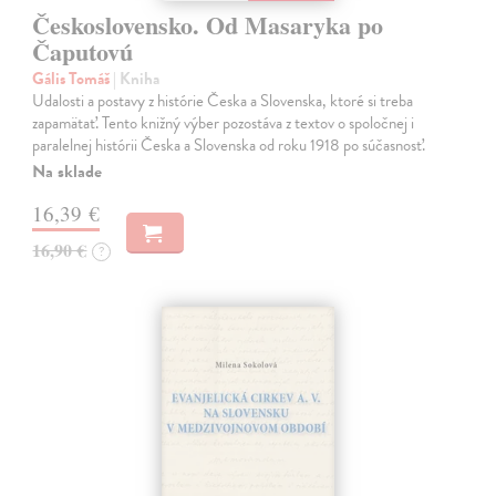
Československo. Od Masaryka po
Čaputovú
Gális Tomáš
| Kniha
Udalosti a postavy z histórie Česka a Slovenska, ktoré si treba
zapamätať. Tento knižný výber pozostáva z textov o spoločnej i
paralelnej histórii Česka a Slovenska od roku 1918 po súčasnosť.
Na sklade
16,39 €
16,90 €
?