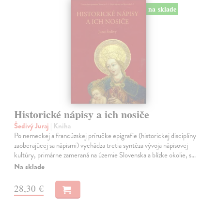
na sklade
Historické nápisy a ich nosiče
Šedivý Juraj
| Kniha
Po nemeckej a francúzskej príručke epigrafie (historickej disciplíny
zaoberajúcej sa nápismi) vychádza tretia syntéza vývoja nápisovej
kultúry, primárne zameraná na územie Slovenska a blízke okolie, s…
Na sklade
28,30 €