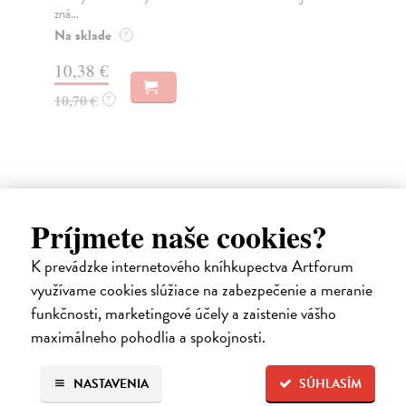
zná...
4,
Na sklade
?
4,
10,38 €
10,70 €
?
Príjmete naše cookies?
Ďalšie z kategórie slovenské a
K prevádzke internetového kníhkupectva Artforum
české dejiny
využívame cookies slúžiace na zabezpečenie a meranie
funkčnosti, marketingové účely a zaistenie vášho
maximálneho pohodlia a spokojnosti.
na sklade
NASTAVENIA
SÚHLASÍM