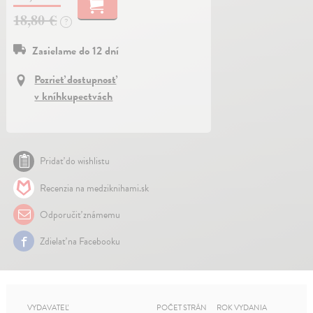
18,80 €
?
Zasielame do 12 dní
Pozrieť dostupnosť
v kníhkupectvách
Pridať do wishlistu
Recenzia na medziknihami.sk
Odporučiť známemu
Zdielať na Facebooku
VYDAVATEĽ
POČET STRÁN
ROK VYDANIA