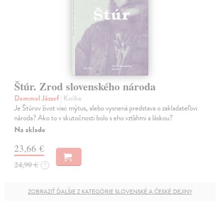
Štúr. Zrod slovenského národa
Demmel József
| Kniha
Je Štúrov život viac mýtus, alebo vysnená predstava o zakladateľovi
národa? Ako to v skutočnosti bolo s eho vzťahmi a láskou?
Na sklade
23,66 €
24,90 €
?
ZOBRAZIŤ ĎALŠIE Z KATEGÓRIE SLOVENSKÉ A ČESKÉ DEJINY