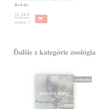
umo
Do 6 dní
Do
21,24 €
12
21,90 €
?
12
Ďalšie z kategórie zoológia
predpredaj