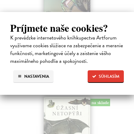
Bizarní hmyz
Príjmete naše cookies?
Nerudová Jana, kolektív autorov
| Kniha
Bizarní hmyz vás zavede do světa, který je stejně podivuhodný jako
K prevádzke internetového kníhkupectva Artforum
krásný – a často i znepokojivě cizí. Objevte tvory fantastických tvarů,
využívame cookies slúžiace na zabezpečenie a meranie
oslnivých barev i dokonalých klamů, kteří přežívají díky strategiím…
funkčnosti, marketingové účely a zaistenie vášho
Predpredaj, vychádza 18.8.2026, zasielame do 12 dní od
vydania
maximálneho pohodlia a spokojnosti.
19,79 €
NASTAVENIA
SÚHLASÍM
21,99 €
?
na sklade