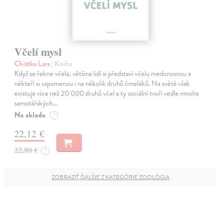
Včelí mysl
Chittka Lars
| Kniha
Když se řekne včela, většina lidí si představí včelu medonosnou a
někteří si vzpomenou i na několik druhů čmeláků. Na světě však
existuje více než 20 000 druhů včel a ty sociální tvoří vedle mnoha
samotářských…
Na sklade
?
22,12 €
22,80 €
?
ZOBRAZIŤ ĎALŠIE Z KATEGÓRIE ZOOLÓGIA