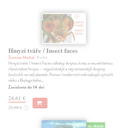
Hmyzí tváře / Insect faces
Žurovec Michal
| Kniha
Hmyzí tváře / Insect Faces odhalují skrytou krásu a neuvěřitelnou
různorodost hmyzu – nejpočetnější a nejrozmanitější skupiny
živočichů na naší planetě. Pomocí moderních mikroskopů vytvořili
vědci z Biologického…
Zasielame do 14 dní
24,61 €
25,90 €
?
na sklade