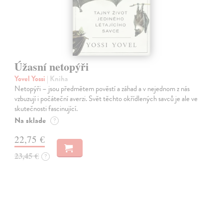
Úžasní netopýři
Yovel Yossi
| Kniha
Netopýři – jsou předmětem pověstí a záhad a v nejednom z nás
vzbuzují i počáteční averzi. Svět těchto okřídlených savců je ale ve
skutečnosti fascinující.
Na sklade
?
22,75 €
23,45 €
?