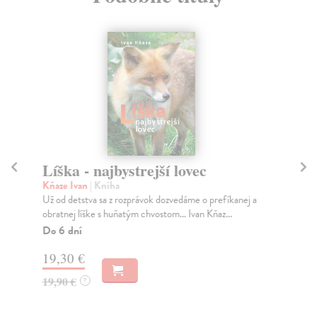
Líška - najbystrejší lovec
Ak
Kňaze Ivan
| Kniha
Kň
Už od detstva sa z rozprávok dozvedáme o prefíkanej a
Pre
obratnej líške s huňatým chvostom... Ivan Kňaz...
fau
Do 6 dní
Do
19,30 €
19
19,90 €
19
?