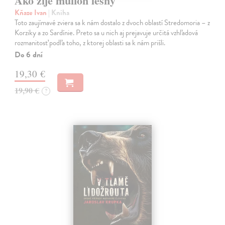
Ako žije muflón lesný
Kňaze Ivan
| Kniha
Toto zaujímavé zviera sa k nám dostalo z dvoch oblastí Stredomoria – z
Korziky a zo Sardínie. Preto sa u nich aj prejavuje určitá vzhľadová
rozmanitosť podľa toho, z ktorej oblasti sa k nám prišli.
Do 6 dní
19,30 €
19,90 €
?