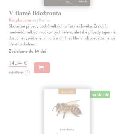
V tlamě lidožrouta
Krupka Jaroslav
| Kniha
Skutečné případy útoků velkých zvířat na člověka. Žraloků,
medvědů, velkých kočkovitých šelem, ale také případy tajemné,
dosud nevysvětlené, v nichž mohl hrát hlavní roli predátor, jehož
identitu dodnes…
Zasielame do 14 dní
14,54 €
14,99 €
?
na sklade