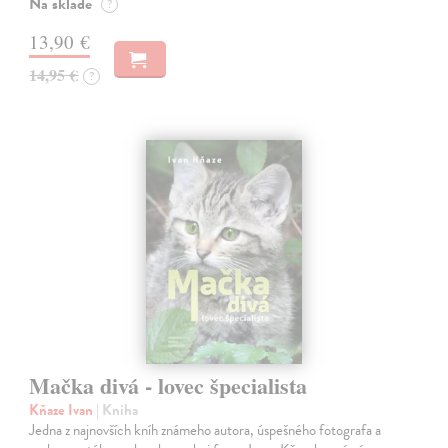
Na sklade
?
13,90 €
14,95 €
?
Mačka divá - lovec špecialista
Kňaze Ivan
| Kniha
Jedna z najnovších kníh známeho autora, úspešného fotografa a