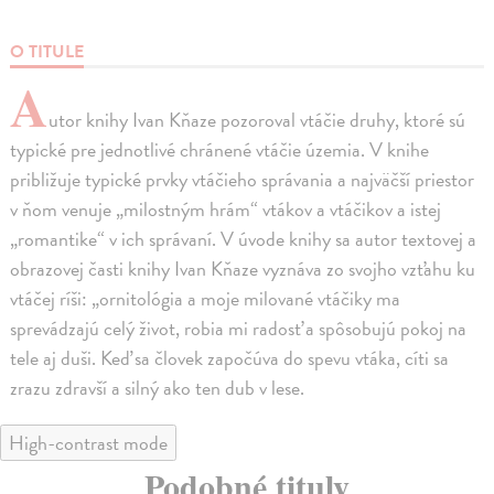
O TITULE
A
utor knihy Ivan Kňaze pozoroval vtáčie druhy, ktoré sú
typické pre jednotlivé chránené vtáčie územia. V knihe
približuje typické prvky vtáčieho správania a najväčší priestor
v ňom venuje „milostným hrám“ vtákov a vtáčikov a istej
„romantike“ v ich správaní. V úvode knihy sa autor textovej a
obrazovej časti knihy Ivan Kňaze vyznáva zo svojho vzťahu ku
vtáčej ríši: „ornitológia a moje milované vtáčiky ma
sprevádzajú celý život, robia mi radosť a spôsobujú pokoj na
tele aj duši. Keď sa človek započúva do spevu vtáka, cíti sa
zrazu zdravší a silný ako ten dub v lese.
High-contrast mode
Podobné tituly