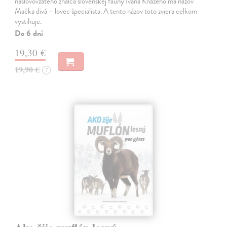
naslovovzatého znalca slovenskej fauny Ivana Kňazeho má názov
Mačka divá – lovec špecialista. A tento názov toto zviera celkom
vystihuje.
Do 6 dní
19,30 €
19,90 €
?