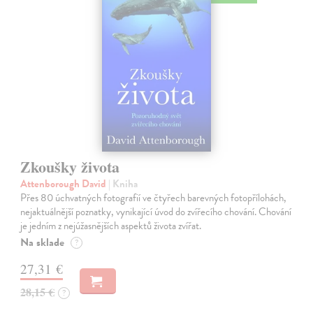
Zkoušky života
Attenborough David
| Kniha
Přes 80 úchvatných fotografií ve čtyřech barevných fotopřílohách,
nejaktuálnější poznatky, vynikající úvod do zvířecího chování. Chování
je jedním z nejúžasnějších aspektů života zvířat.
Na sklade
?
27,31 €
28,15 €
?