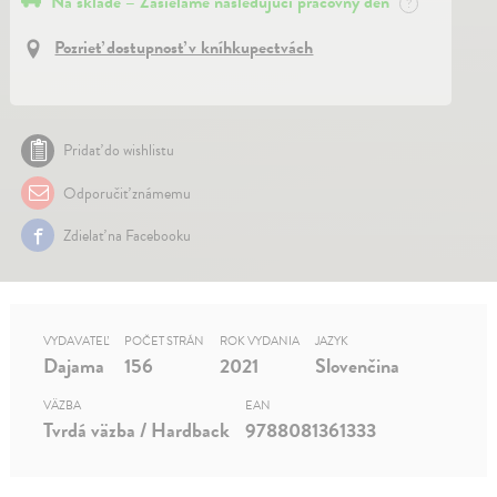
Na sklade – Zasielame nasledujúci pracovný deň
?
Pozrieť dostupnosť v kníhkupectvách
Pridať do wishlistu
Odporučiť známemu
Zdielať na Facebooku
VYDAVATEĽ
POČET STRÁN
ROK VYDANIA
JAZYK
Dajama
156
2021
Slovenčina
VÄZBA
EAN
Tvrdá väzba / Hardback
9788081361333