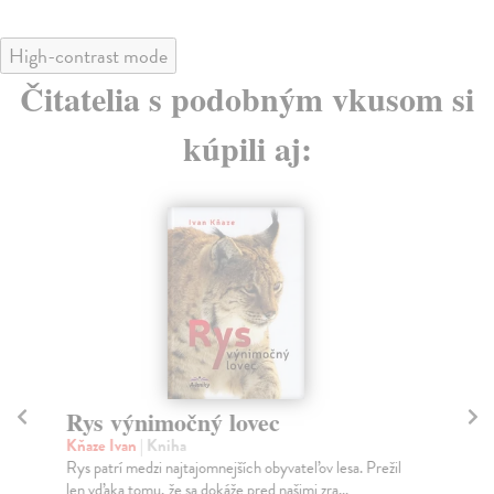
High-contrast mode
Čitatelia s podobným vkusom si
kúpili aj:
Rys výnimočný lovec
S
Kňaze Ivan
| Kniha
Kň
Rys patrí medzi najtajomnejších obyvateľov lesa. Prežil
V ď
len vďaka tomu, že sa dokáže pred našimi zra...
poz