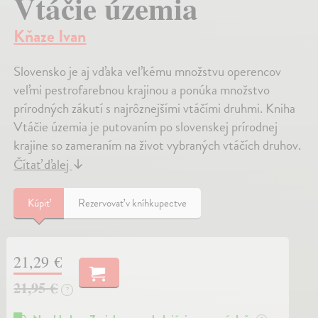
Vtáčie územia
Kňaze Ivan
Slovensko je aj vďaka veľkému množstvu operencov
veľmi pestrofarebnou krajinou a ponúka množstvo
prírodných zákutí s najrôznejšími vtáčími druhmi. Kniha
Vtáčie územia je putovaním po slovenskej prírodnej
krajine so zameraním na život vybraných vtáčích druhov.
Čítať ďalej
↓
Kúpiť
Rezervovať v kníhkupectve
21,29 €
21,95 €
?