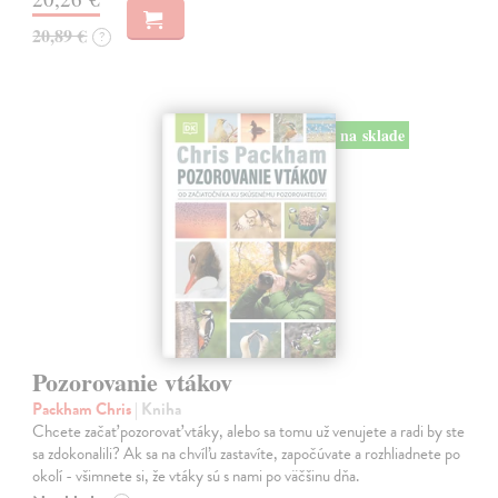
20,89 €
?
na sklade
Pozorovanie vtákov
Packham Chris
| Kniha
Chcete začať pozorovať vtáky, alebo sa tomu už venujete a radi by ste
sa zdokonalili? Ak sa na chvíľu zastavíte, započúvate a rozhliadnete po
okolí - všimnete si, že vtáky sú s nami po väčšinu dňa.