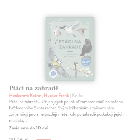
Ptáci na zahradě
Heckerová Katrin, Hecker Frank
| Kniha
Ptáci na zahradě… Už jen jejich pouhá přítomnost vnáší do našeho
každodenního života radost. Svým štěbetáním a zpěvem nám
zpříjemňují jaro a nejpozději v létě, kdy po zahradě poskakují jejich
mláďata,…
Zasielame do 10 dní
20,26 €