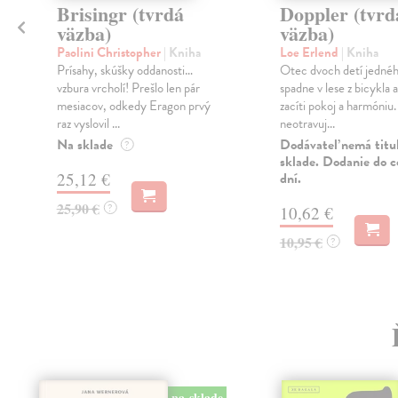
)
Brisingr (tvrdá
Doppler (tvrd
väzba)
väzba)
Paolini Christopher
| Kniha
Loe Erlend
| Kniha
Prísahy, skúšky oddanosti…
Otec dvoch detí jedné
vzbura vrcholí! Prešlo len pár
spadne v lese z bicykla a
mesiacov, odkedy Eragon prvý
zacíti pokoj a harmóniu
raz vyslovil ...
neotravuj...
Na sklade
Dodávateľ nemá titu
?
sklade. Dodanie do c
25,12 €
dní.
25,90 €
?
10,62 €
10,95 €
?
na sklade