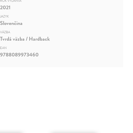
ROK VYDANIA
2021
JAZYK
Slovenčina
VÄZBA
Tvrdá väzba / Hardback
EAN
9788089973460