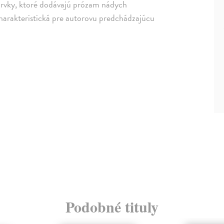
 prvky, ktoré dodávajú prózam nádych
harakteristická pre autorovu predchádzajúcu
Podobné tituly