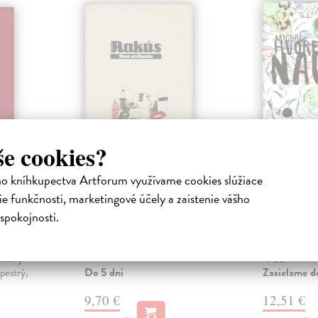
še cookies?
ho kníhkupectva Artforum využívame cookies slúžiace
Fáza uvoľnenia
Naum (t
né
e funkčnosti, marketingové účely a zaistenie vášho
Rakús Stanislav
| Kniha
Hvorecký Mi
Presný, jazykovo vycibrený
Silný príbeh o
spokojnosti.
zmysel pre detail a celok,
smrti, v ktoro
a
komediálnosť s prvkami grotesky,
raz osudovo, 
dovaný
humoru a irón...
spájajú. ...
zsiahly
Do 5 dní
Zasielame d
pestrý,
9,70 €
12,51 €