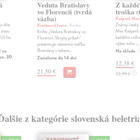
á
Veduta Bratislavy
Z každé
vo Florencii (tvrdá
troška (
väzba)
Kašparů Ma
ho dňa
Známy český k
Kvetánová Ivana
| Kniha
 zrazu
Max Kašparů v
Kniha „Veduta Bratislavy vo
. Už ho
každého rožka
Florencii. Skrytý príbeh“
výber toho ...
prezentuje nástennú maľbu
Bratislavy v talians...
l na
Na sklade
ca. 30
Zasielame do 14 dní
12,38 €
21,50 €
12,90 €
?
Ďalšie z kategórie slovenská beletri
na sklade
na sklade