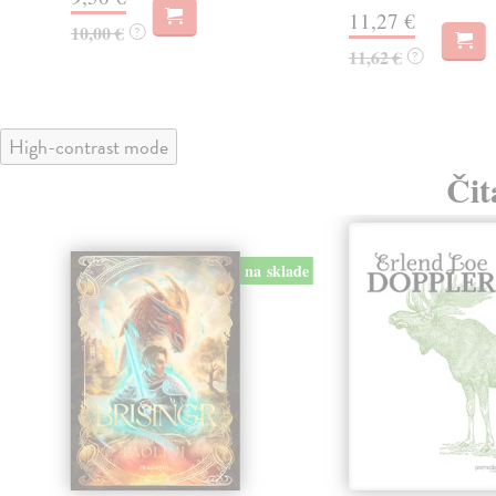
11,27 €
10,00 €
?
11,62 €
?
High-contrast mode
Čit
na sklade