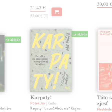
30,00 
21,47 €
22,60 €
?
na sklade
na sklade
Karpaty!
Táto i
zjesť
Púček Ján
| Kniha
odohráva
Karpaty! Tu som! Alebo nie? Krajina
Hochholc