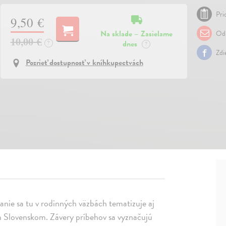
Pri
9,50 €
Na sklade – Zasielame
Odp
10,00 €
dnes
?
?
Zdi
Pozrieť dostupnosť v kníhkupectvách
anie sa tu v rodinných väzbách tematizuje aj
m Slovenskom. Závery príbehov sa vyznačujú