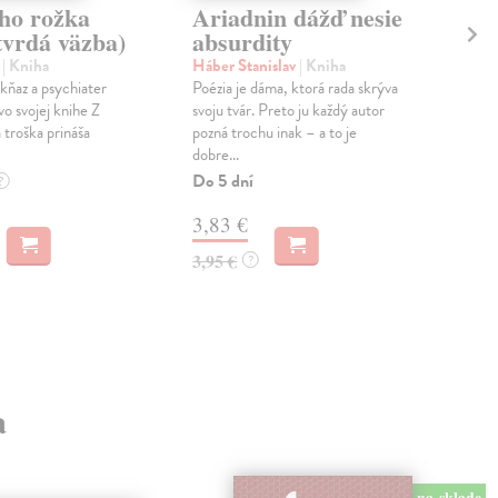
ho rožka
Ariadnin dážď nesie
Vs
tvrdá väzba)
absurdity
ni
x
| Kniha
Háber Stanislav
| Kniha
Šte
ňaz a psychiater
Poézia je dáma, ktorá rada skrýva
Šim
o svojej knihe Z
svoju tvár. Preto ju každý autor
svet
 troška prináša
pozná trochu inak – a to je
Do 
dobre...
9,
Do 5 dní
?
9,9
3,83 €
3,95 €
?
a
na sklade