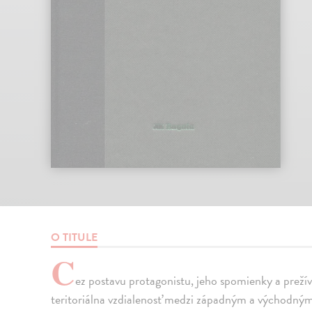
O TITULE
C
ez postavu protagonistu, jeho spomienky a prežív
teritoriálna vzdialenosť medzi západným a východný