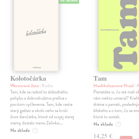
Kolotočárka
Tam
Wernerová Jana
| Kniha
Hochholczerová Nicol
| 
Tam, kde sa radosť zo slobodného
Pamätáte si, čo ste mali 
pohybu a dobrodružstva prelína s
vám niekto umieral? Kreh
pocitom vyčlenenia. Tam, kde rastie
dráma o pamäti, posledný
starý gaštan a okolo neho sa krúti
blízkeho a o tom, čo sa zme
život dievčatka, ktoré od svojej starej
ktoré tu zostali.
mamy dostalo meno Zelinka.…
Na sklade
?
Na sklade
?
14,25 €