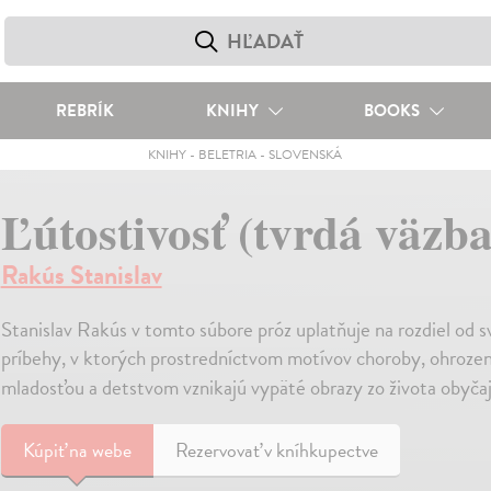
REBRÍK
KNIHY
BOOKS
KNIHY
-
BELETRIA
-
SLOVENSKÁ
Ľútostivosť (tvrdá väzba
Rakús Stanislav
Stanislav Rakús v tomto súbore próz uplatňuje na rozdiel od sv
príbehy, v ktorých prostredníctvom motívov choroby, ohrozenia
mladosťou a detstvom vznikajú vypäté obrazy zo života obyčaj
Kúpiť
na webe
Rezervovať v kníhkupectve