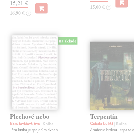
15,21 €
15,00 €
?
16,90 €
?
na sklade
Plechové nebo
Terpentín
Borušovičová Eva
| Kniha
Cabala Lukáš
| Kniha
Táto kniha je spojením dvoch
Zrodenie hrdinu Terpa sa 