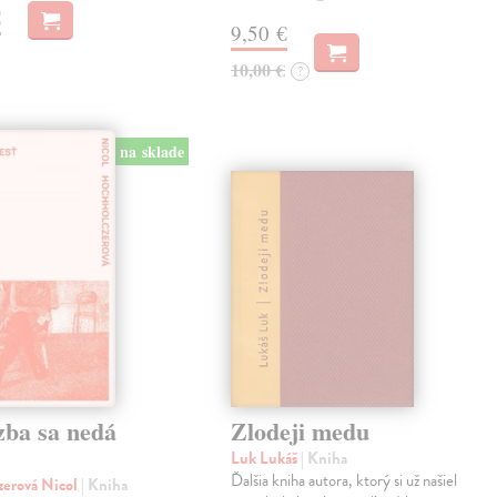
€
9,50 €
10,00 €
?
na sklade
zba sa nedá
Zlodeji medu
Luk Lukáš
| Kniha
Ďalšia kniha autora, ktorý si už našiel
zerová Nicol
| Kniha