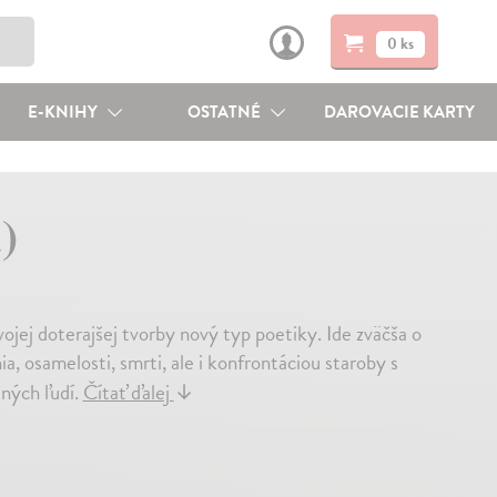
0 ks
E-KNIHY
OSTATNÉ
DAROVACIE KARTY
)
ojej doterajšej tvorby nový typ poetiky. Ide zväčša o
, osamelosti, smrti, ale i konfrontáciou staroby s
ných ľudí.
Čítať ďalej
↓