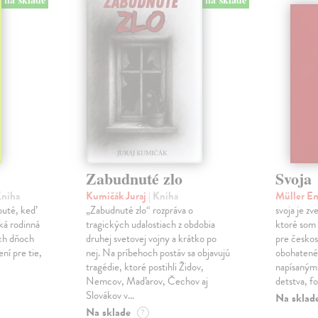
Zabudnuté zlo
Svoja
Kniha
Kumičák Juraj
| Kniha
Müller E
obuté, keď
„Zabudnuté zlo“ rozpráva o
svoja je zv
ká rodinná
tragických udalostiach z obdobia
ktoré som 
ch dňoch
druhej svetovej vojny a krátko po
pre českos
ní pre tie,
nej. Na príbehoch postáv sa objavujú
obohatené
tragédie, ktoré postihli Židov,
napísanými
Nemcov, Maďarov, Čechov aj
detstva, f
Slovákov v…
Na sklad
Na sklade
?