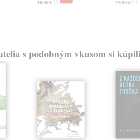
10,00 €
12,90 €
?
?
atelia s podobným vkusom si kúpili