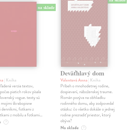
na sklade
Deväťhlavý dom
ma
| Kniha
Valentová Anna
| Kniha
eľadená verzia textov,
Príbeh o mnohodetnej rodine,
počas piatich rokov písala
dospievaní, náboženskej traume.
lovenský vogue. texty sú
Román pozýva na obhliadku
 mojimi škrabopisne
rodinného domu, aby zodpovedal
 denníkmi, fotkami z
otázku: čo všetko dokáže o jednej
otkami z mobilu a fotkami…
rodine prezradiť priestor, ktorý
obýva?
e
?
Na sklade
?