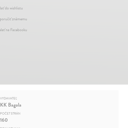
dať do wishlistu
oručiť známemu
elať na Facebooku
VYDAVATEĽ
KK Bagala
POČET STRÁN
160