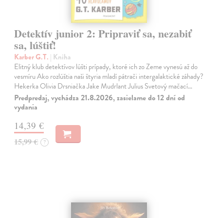
Detektív junior 2: Pripraviť sa, nezabiť
sa, lúštiť!
Karber G.T.
| Kniha
Elitný klub detektívov lúšti prípady, ktoré ich zo Zeme vynesú až do
vesmíru Ako rozlúštia naši štyria mladí pátrači intergalaktické záhady?
Hekerka Olivia Drsniačka Jake Mudrlant Julius Svetový mačací…
Predpredaj, vychádza 21.8.2026, zasielame do 12 dní od
vydania
14,39 €
15,99 €
?