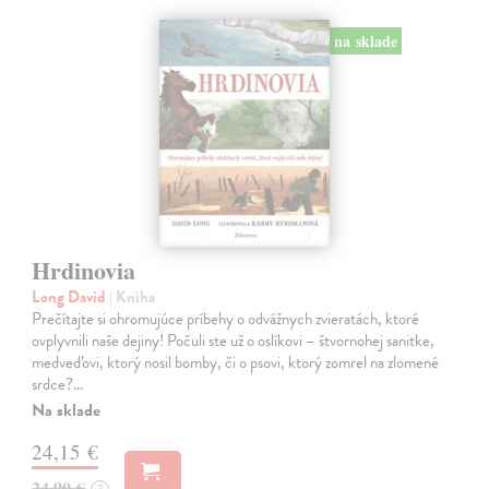
na sklade
Hrdinovia
Long David
| Kniha
Prečítajte si ohromujúce príbehy o odvážnych zvieratách, ktoré
ovplyvnili naše dejiny! Počuli ste už o oslíkovi – štvornohej sanitke,
medveďovi, ktorý nosil bomby, či o psovi, ktorý zomrel na zlomené
srdce?…
Na sklade
24,15 €
24,90 €
?