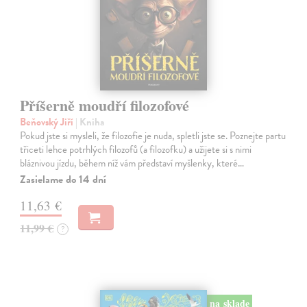
Příšerně moudří filozofové
Beňovský Jiří
| Kniha
Pokud jste si mysleli, že filozofie je nuda, spletli jste se. Poznejte partu
třiceti lehce potrhlých filozofů (a filozofku) a užijete si s nimi
bláznivou jízdu, během níž vám představí myšlenky, které…
Zasielame do 14 dní
11,63 €
11,99 €
?
na sklade