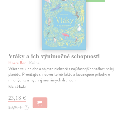
Vtáky a ich výnimočné schopnosti
Hoare Ben
| Kniha
Vzlietnite k oblohe a objavte niektoré z najúžasnejších vtákov našej
planéty. Prečítajte si neuveriteľné fakty a fascinujúce príbehy o
mnohých známych aj neznámych druhoch.
Na sklade
23,18 €
23,90 €
?