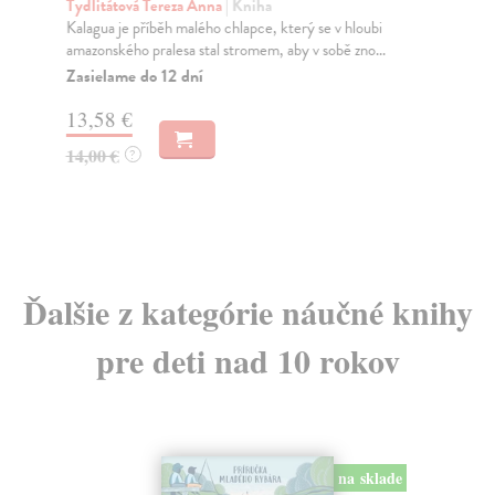
Tydlitátová Tereza Anna
| Kniha
Cz
Kalagua je příběh malého chlapce, který se v hloubi
Hrd
amazonského pralesa stal stromem, aby v sobě zno...
tis
Zasielame do 12 dní
Na
13,58 €
11
14,00 €
11
?
Ďalšie z kategórie náučné knihy
pre deti nad 10 rokov
na sklade