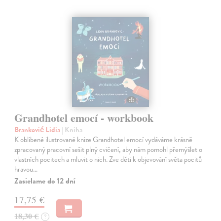
Grandhotel emocí - workbook
Branković Lidia
| Kniha
K oblíbené ilustrované knize Grandhotel emocí vydáváme krásně
zpracovaný pracovní sešit plný cvičení, aby nám pomohl přemýšlet o
vlastních pocitech a mluvit o nich. Zve děti k objevování světa pocitů
hravou…
Zasielame do 12 dní
17,75 €
18,30 €
?