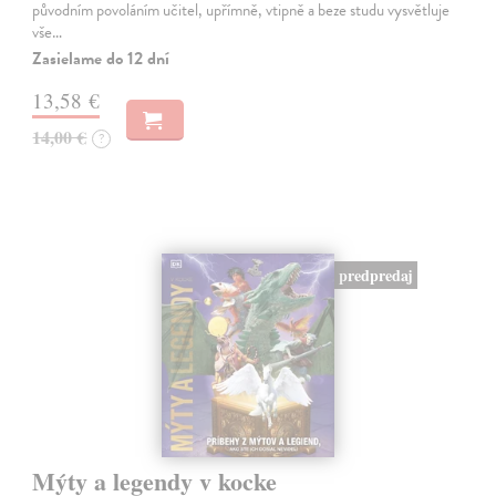
původním povoláním učitel, upřímně, vtipně a beze studu vysvětluje
vše…
Zasielame do 12 dní
13,58 €
14,00 €
?
predpredaj
Mýty a legendy v kocke