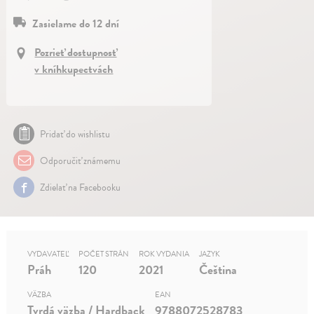
Zasielame do 12 dní
Pozrieť dostupnosť
v kníhkupectvách
Pridať do wishlistu
Odporučiť známemu
Zdielať na Facebooku
VYDAVATEĽ
POČET STRÁN
ROK VYDANIA
JAZYK
Práh
120
2021
Čeština
VÄZBA
EAN
Tvrdá väzba / Hardback
9788072528783