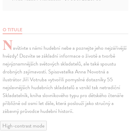
O TITULE
N
avštivte s námi hudební nebe a poznejte jeho nejzářivější
hvězdy! Dozvíte se základní informace o životě a tvorbě
nejvýznamnějších světových skladatelů, ale také spoustu
drobných zajímavostí. Spisovatelka Anna Novotná a
ilustrátor Jiří Votruba vytvořili pomyslné dotazníky 55
nejslavnějších hudebních skladatelů a vznikl tak netradiční
Skladatelník, kniha slovníkového typu pro dětského čtenáře
přibližně od osmi let dále, která poslouží jako stručný a
zábavný průvodce hudební historií.
High-contrast mode