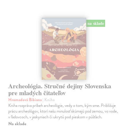
na sklade
Archeológia. Stručné dejiny Slovenska
pre mladých čitateľov
Hromadová Bibiana
| Kniha
Kniha rozpráva príbeh archeológie, vedy o tom, kým sme. Približuje
prácu archeológov, ktorí našu minulosť skúmajú pod zemou, vo vode,
v ľadovcoch, v jaskyniach či ukrytú pod pieskom v púšťach.
Na sklade