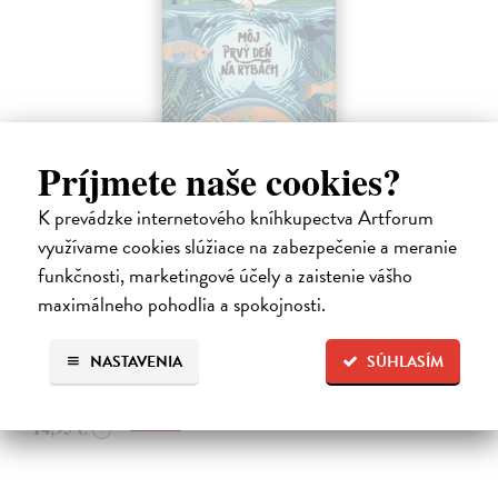
Príjmete naše cookies?
Môj prvý deň na rybách
K prevádzke internetového kníhkupectva Artforum
Millard Will
| Kniha
využívame cookies slúžiace na zabezpečenie a meranie
V bohato ilustrovanej príručke nájdu mladí záujemcovia všetky
funkčnosti, marketingové účely a zaistenie vášho
dôležité informácie, ktoré budú potrebovať, kým sa vydajú na svoju
prvú rybačku. Autor knihy Will Millard, skúsený rybár, cestovateľ a
maximálneho pohodlia a spokojnosti.
moderátor…
Na sklade
NASTAVENIA
SÚHLASÍM
13,90 €
14,95 €
?