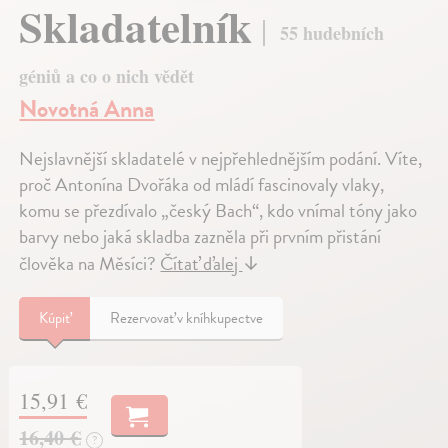
Skladatelník
55 hudebních
géniů a co o nich vědět
Novotná Anna
Nejslavnější skladatelé v nejpřehlednějším podání. Víte,
proč Antonína Dvořáka od mládí fascinovaly vlaky,
komu se přezdívalo „český Bach“, kdo vnímal tóny jako
barvy nebo jaká skladba zazněla při prvním přistání
člověka na Měsíci?
Čítať ďalej
↓
Kúpiť
Rezervovať v kníhkupectve
15,91 €
16,40 €
?