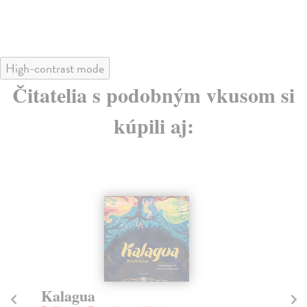
21
High-contrast mode
Čitatelia s podobným vkusom si
kúpili aj:
Kalagua
Ta