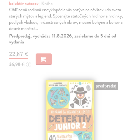
kolektív autorov
| Kniha
Obľúbená rodinná encyklopédia vás pozýva na návštevu do sveta
starých mýtov a legiend. Spoznajte statočných hrdinov a hrdinky,
podlých vládcov, hrôzostrašných obrov, mocné bohyne a bohov a
desivé monštrá…
Predpredaj, vychádza 11.8.2026, zasielame do 5 dní od
vydania
22,87 €
26,90 €
?
predpredaj