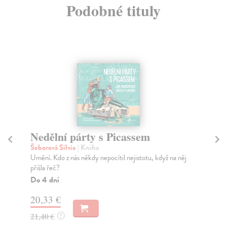
Podobné tituly
Nedělní párty s Picassem
H
by
Šeborová Silvie
| Kniha
Umění. Kdo z nás někdy nepocítil nejistotu, když na něj
Re
přišla řeč?
S t
vne
Do 4 dní
Do
20,33 €
20
21,40 €
?