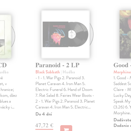
 CD
Paranoid - 2 LP
Good 
Hudba
Black Sabbath
| Hudba
Morphin
vé
- 1 - 1. War Pigs 2. Paranoid 3.
1. Good - 
et, v
Planet Caravan 4. Iron Man 5.
Saddest S
 hranice;
Electric Funeral 6. Hand of Doom
Claire - M
ockom, džez
7. Rat Salad 8. Fairies Wear Boots -
Lucky Day
blues a
2 - 1. War Pigs 2. Paranoid 3. Planet
Speak My 
ivácky i…
Caravan 4. Iron Man 5. Electric…
(3.26) 6. 
Morphine
Do 4 dní
Dodávateľ
47,72 €
Dodanie d