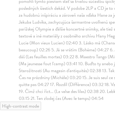
pomohli týmto piesňam stať sa trvalou súčasťou špičk
posledných šiestich dekád. V podobe 2LP a CD je to
za hudobnú inšpiráciu a zároveň naša vďaka Hane za j
Jakuba Ludvíka, zachycujúca šarmantne uvoľnenú spevá
parížskej Olympie a ďalšie koncertné snímky, ale tiež 
textové a iné materiály z osobného archívu Hany Heger
Lucie (Mon vieux Lucien) 02:40 3. Lásko má (Chanso
beaucoup) 02:26 5. Já se vrátím (Bohéme) 04:27 6. 
dáš (Les feuilles mortes) 03:22 8. Maestro Tango (Mi
(Ma jeunesse fout l'camp) 03:41 10. Buďto ty anebo já
Starožitnosti (Au magasin d'antiquités) 02:38 13. Ta
Čas na prázdniny (Michéle) 03:20 15. Je suis seul ce
quitte pas 04:27 17. Rozdíl (Différence) 03:32 18. Vz
19. Čímž chci říct... (La valse des lilas) 02:38 20. L
03:15 21. Ten zlodej čas (Avec le temps) 04:54
High-contrast mode