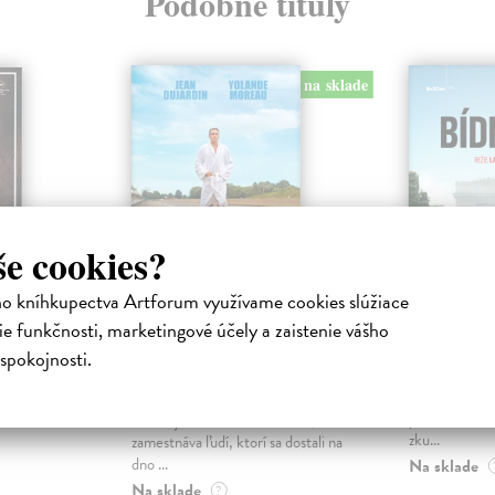
Podobné tituly
na sklade
še cookies?
ho kníhkupectva Artforum využívame cookies slúžiace
VD
Je mi fajn, s.r.o. -
Bídníci
e funkčnosti, marketingové účely a zaistenie vášho
DVD
Ly Ladj
| Fil
spokojnosti.
ášne.
Stéphane se n
Delépine Benoit
| Film
právaná v
zvláštní krimi
Monique vedie spoločenstvo
okov
předměstí Pař
Emauzy blízko mestečka Pau, kde
zku...
zamestnáva ľudí, ktorí sa dostali na
dno ...
Na sklade
Na sklade
?