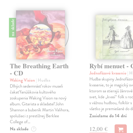
na sklade
The Breathing Earth
Rybí menuet -
- CD
Jednofázové kvasenie
| 
Hudba skupiny Jednofázo
Waking Vision
| Hudba
kvasenie, to je magický sv
Dlhých sedemnásť rokov museli
ktorom sa stierajú žánrové
čakať fanúšikovia kultového
svet, kde „kvasí“ folk s r
zoskupenia Waking Vision na nový
s vážnou hudbou, folklór s 
album. Gitarista a skladateľ John
všetko je premiešané do d
Shannon a bubeník Martin Valihora,
Zasielame do 14 dní
spolužiaci z prestížnej Berklee
College of…
12,00 €
Na sklade
?