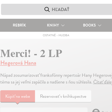
REBRÍK
KNIHY
BOOKS
OSTATNÉ
-
HUDBA
Merci! - 2 LP
Hegerová Hana
Nápad zosumarizovať frankofónny repertoár Hany Hegerovej vz
téma sa jej veľmi zapáčila a nadšene s ňou súhlasila.
Čítať ďale
Kúpiť
na webe
Rezervovať v kníhkupectve