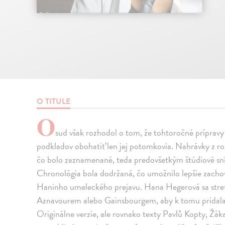
O TITULE
O
sud však rozhodol o tom, že tohtoročné prípravy
podkladov obohatiť len jej potomkovia. Nahrávky z r
čo bolo zaznamenané, teda predovšetkým štúdiové sn
Chronológia bola dodržaná, čo umožnilo lepšie zacho
Haninho umeleckého prejavu. Hana Hegerová sa stre
Aznavourem alebo Gainsbourgem, aby k tomu pridala v
Originálne verzie, ale rovnako texty Pavlů Kopty, Žák