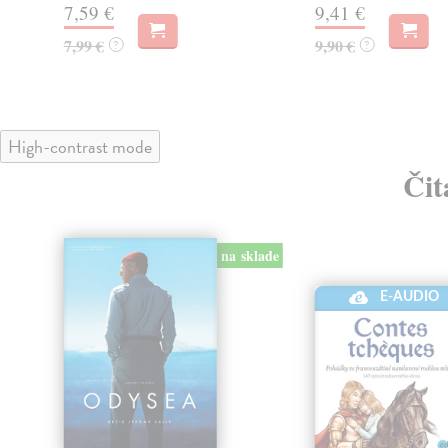
7,59 €
9,41 €
7,99 €
9,90 €
?
?
High-contrast mode
Čit
na sklade
klade
E-AUDIO