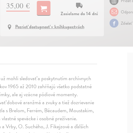
Pridať 
35,00 €
Odporu
Zasielame do 14 dní
Zdielať
Pozrieť dostupnosť v kníhkupectvách
 už mohli sledovať a poskytnutím archívnych
okov 1965 až 2010 zahŕňajú všetko podstatné
ímky, ale aj vzácne pódiové momenty.
vať dobové aranžmá a zvuky a tiež dozrievanie
tla s Brelom, Ferrém, Bécaudem, Moustakim,
lastné spevácke i osobné prežívanie.
a a Vrby, O. Suchého, J. Fikejzové a ďalších