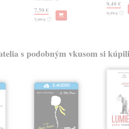
9,49 €
7,59 €
9,99 €
?
7,99 €
?
atelia s podobným vkusom si kúpili
E-AUDIO