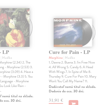
- LP
Cure for Pain - LP
e
| Hudba
Morphine
| Hudba
Morphine (2.34) 2. The
1. Dawna 2. Buena 3. I'm Free Now
ong - Morphine (2.53) 3.
4. All Wrong 5. Candy 6. A Head
orphine (3.09) 4. Have a
With Wings 7. In Spite of Me 8.
 - Morphine (3.3) 5. You
Thursday 9. Cure For Pain 10. Mary
Language - Morphine
Won't You Call My Name? 11.
You Look Like Rain -
Dodávateľ nemá titul na sklade.
…
Dodanie do cca. 30 dní.
 nemá titul na sklade.
31,91 €
o cca. 30 dní.