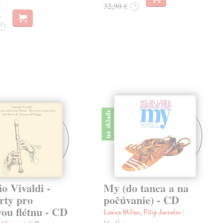
32,90 €
?
€
?
na sklade
o Vivaldi -
My (do tanca a na
rty pro
počúvanie) - CD
ou flétnu - CD
Lasica Milan, Filip Jaroslav
|
Hudba