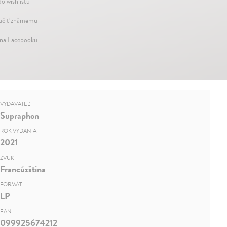
do wishlistu
čiť známemu
 na Facebooku
VYDAVATEĽ
Supraphon
ROK VYDANIA
2021
ZVUK
Francúzština
FORMÁT
LP
EAN
099925674212