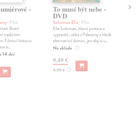
Lumiérové -
To musí být nebe -
Mů
DVD
Ma
Prav
erry
| Film
Suleiman Elia
| Film
Emo
ímek Bratři
Elia Suleiman, hlavní postava a
pri
í tradičním
vypravěč, utíká z Palestiny a hledá
zach
. Filmoví historici
alternativní domov, jen aby si u...
ux a...
Zas
Na sklade
?
o 14 dní
9,
9,49 €
9,9
9,99 €
?