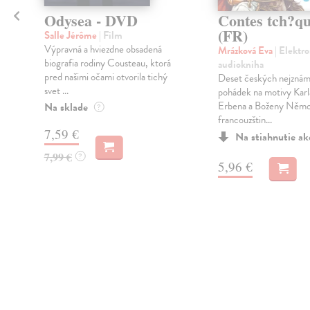
Odysea - DVD
Contes tch?q
(FR)
Salle Jérôme
| Film
Výpravná a hviezdne obsadená
Mrázková Eva
| Elektr
biografia rodiny Cousteau, ktorá
audiokniha
pred našimi očami otvorila tichý
Deset českých nejznám
svet ...
pohádek na motivy Karl
Erbena a Boženy Němc
Na sklade
?
francouzštin...
7,59 €
Na stiahnutie a
7,99 €
?
5,96 €