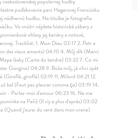
y československej populárnej hudby
 vlastne poďakovanie pani Hegerovej Francúzku
ej nádhernú hudbu. Na titulke je fotografia
čku. Vo vnútri nájdete historické zábery z
spomienkové ohlasy jej kariéry a notové,
ovej. Tracklist: 1. Mon Dieu 03:17 2. Petr a
n des vieux amants) 04:10 4. Můj dík (Merci
Mapa lásky (Carte du tendre) 03:22 7. Co mi
ster Giorgina) 04:28 9. Bože můj, já chci zpět
 (Giroflé, giroflá) 02:19 11. Milord 04:21 12.
k už bal (Faut pas pleurer comme ça) 03:19 14.
 soir - Parlez-moi d'amour 06:23 16. Ne me
pomínka na Paříž (Il n'y a plus d'aprés) 03:02
ebka (Quand j'aurai du vent dans mon crane)