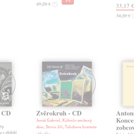
49,20 €
?
33,17 
34,20 €
- CD
Zvěrokruh - CD
Antoni
Konce
Jonáš Gabriel, Kühnův smíšený
zobcov
oty
sbor, Stivín Jiří, Talichovo kvarteto
u v období
| Hudba