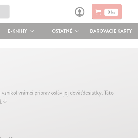
0 ks
E-KNIHY
OSTATNÉ
DAROVACIE KARTY
nikol vrámci príprav osláv jej deväťdesiatky. Táto
j
↓