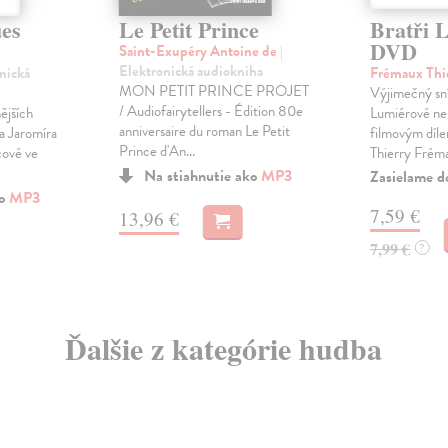
ues
Le Petit Prince
Bratři 
DVD
Saint-Exupéry Antoine de
|
Elektronická audiokniha
onická
Frémaux Thi
MON PETIT PRINCE PROJET
Výjimečný sn
/ Audiofairytellers - Édition 80e
ějších
Lumiérové nen
anniversaire du roman Le Petit
a Jaromíra
filmovým dílem
Prince d'An...
ové ve
Thierry Fréma
Na stiahnutie ako
MP3
Zasielame d
ko
MP3
7,59 €
13,96 €
7,99 €
?
Ďalšie z kategórie hudba