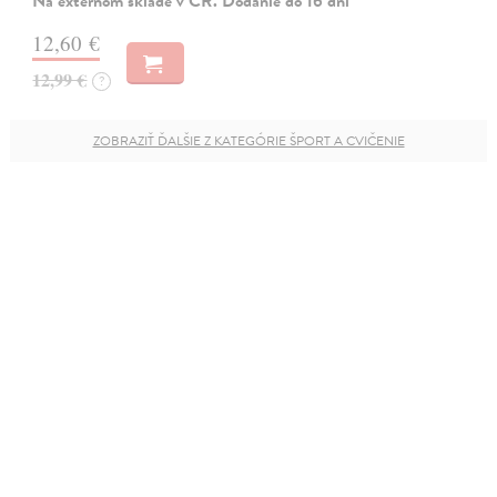
Na externom sklade v ČR. Dodanie do 16 dní
12,60 €
12,99 €
?
ZOBRAZIŤ ĎALŠIE Z KATEGÓRIE ŠPORT A CVIČENIE