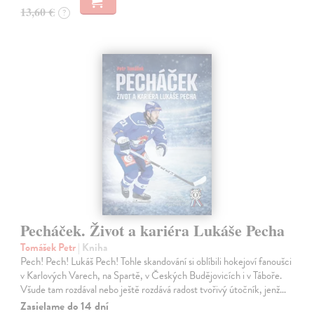
13,60 €
?
Pecháček. Život a kariéra Lukáše Pecha
Tomášek Petr
| Kniha
Pech! Pech! Lukáš Pech! Tohle skandování si oblíbili hokejoví fanoušci
v Karlových Varech, na Spartě, v Českých Budějovicích i v Táboře.
Všude tam rozdával nebo ještě rozdává radost tvořivý útočník, jenž…
Zasielame do 14 dní