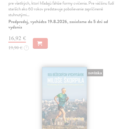
pre všetkých, ktorí hľadajú ľahšie formy cvičenia. Pre väčšinu ľudí
starších ako 60 rokov predstavuje pobolievanie zapríčinené
stuhnutými…
Predpredaj, vychádza 19.8.2026, zasielame do 5 dní od
vydania
16,92 €
19,90 €
?
novinka