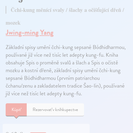
Čchi-kung měnící svaly / šlachy a očišťující dřeň /
mozek
Jwing-ming Yang
Základní spisy umění čchi-kung sepsané Bódhidharmou,
používané již více než tisíc let adepty kung-fu. Kniha
obsahuje Spis o proměně svalů a šlach a Spis o očistě
mozku a kostní dřeně, základní spisy umění čchi-kung
sepsané Bódhidharmou (prvním patriarchou
čchanu/zenu a zakladatelem tradice Šao-lin), používané
již více než tisíc let adepty kung-fu.
Kúpiť
Rezervovať v kníhkupectve