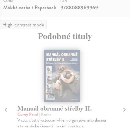
VÄZBA
EAN
Mäkká väzba / Paperback
9788088969969
High-contrast mode
Podobné tituly
Manuál obranné střelby II.
K
z
Černý Pavel
| Kniha
V souvislostis rostoucím vlivem organizovaného zločinu
Isr
a teroristické činnosti i na civilní sektor s...
Kul