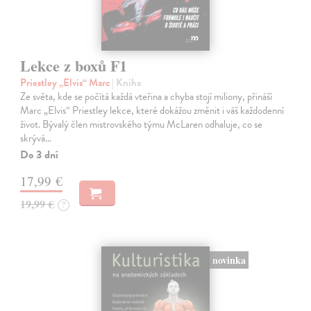
Lekce z boxů F1
Priestley „Elvis“ Marc
| Kniha
Ze světa, kde se počítá každá vteřina a chyba stojí miliony, přináší
Marc „Elvis“ Priestley lekce, které dokážou změnit i váš každodenní
život. Bývalý člen mistrovského týmu McLaren odhaluje, co se
skrývá…
Do 3 dní
17,99 €
19,99 €
?
novinka