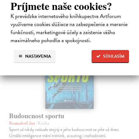
Príjmete naše cookies?
16,83 €
K prevádzke internetového kníhkupectva Artforum
18,70 €
?
využívame cookies slúžiace na zabezpečenie a meranie
funkčnosti, marketingové účely a zaistenie vášho
maximálneho pohodlia a spokojnosti.
novinka
NASTAVENIA
SÚHLASÍM
Budoucnost sportu
Kratochvíl Jan
| Kniha
Sport už nikdy nebude stejný a jeho budoucnost se píše už dnes.
Umělá inteligence mění trénink, scouting i rozhodování.