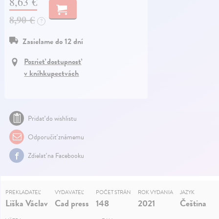
8,63 €
8,90 €
?
Zasielame do 12 dní
Pozrieť dostupnosť
v kníhkupectvách
Pridať do wishlistu
Odporučiť známemu
Zdielať na Facebooku
PREKLADATEĽ
VYDAVATEĽ
POČET STRÁN
ROK VYDANIA
JAZYK
Liška Václav
Cad press
148
2021
Čeština