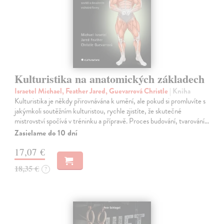
Kulturistika na anatomických základech
Israetel Michael, Feather Jared, Guevarrová Christle
| Kniha
Kulturistika je někdy přirovnávána k umění, ale pokud si promluvíte s
jakýmkoli soutěžním kulturistou, rychle zjistíte, že skutečné
mistrovství spočívá v tréninku a přípravě. Proces budování, tvarování…
Zasielame do 10 dní
17,07 €
18,35 €
?