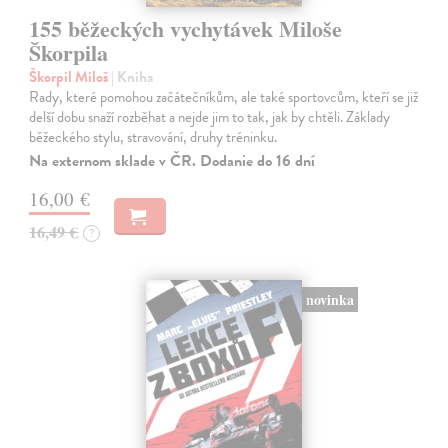
155 běžeckých vychytávek Miloše
Škorpila
Škorpil Miloš
| Kniha
Rady, které pomohou začátečníkům, ale také sportovcům, kteří se již
delší dobu snaží rozběhat a nejde jim to tak, jak by chtěli. Základy
běžeckého stylu, stravování, druhy tréninku.
Na externom sklade v ČR. Dodanie do 16 dní
16,00 €
16,49 €
?
novinka