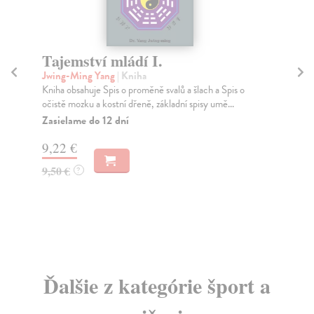
Tajemství mládí I.
T
Jwing-Ming Yang
| Kniha
Mi
Kniha obsahuje Spis o proměně svalů a šlach a Spis o
Zdo
očistě mozku a kostní dřeně, základní spisy umě...
dok
Zasielame do 12 dní
Za
9,22 €
21
9,50 €
22
?
Ďalšie z kategórie šport a