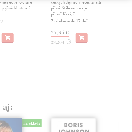
ko-německého císaře
českých dějinách netěší zvláštní
fasc
r pojímá 14. století
přízni. Stále se traduje
tém
přesvědčení, že ...
her č
Zasielame do 12 dní
Na 
?
27,35 €
22
28,20 €
23,
?
 aj:
na sklade