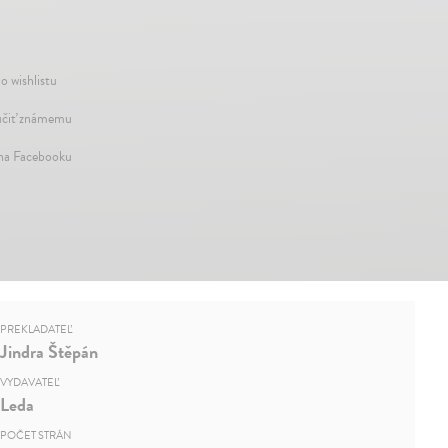
o wishlistu
čiť známemu
 na Facebooku
PREKLADATEĽ
Jindra Štěpán
VYDAVATEĽ
Leda
POČET STRÁN