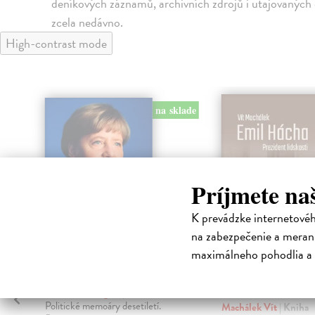
deníkových záznamů, archivních zdrojů i utajovanýc
zcela nedávno.
High-contrast mode
klade
na sklade
Príjmete na
K prevádzke internetové
na zabezpečenie a merani
maximálneho pohodlia a 
Svoboda
Emil Hácha.
Prezident lids
Merkelová Angela
| Kniha
Politické memoáry desetiletí.
Machálek Vít
| Kniha