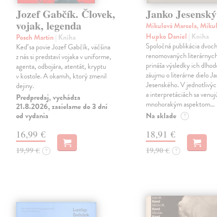
Jozef Gabčík. Človek,
Janko Jesenský
vojak, legenda
Mikulová Marcela, Mikul
Hupko Daniel
| Kniha
Posch Martin
| Kniha
Spoločná publikácia dvoc
Keď sa povie Jozef Gabčík, väčšina
renomovaných literárnyc
z nás si predstaví vojaka v uniforme,
prináša výsledky ich dlho
agenta, odbojára, atentát, kryptu
záujmu o literárne dielo J
v kostole. A okamih, ktorý zmenil
Jesenského. V jednotlivýc
dejiny.
a interpretáciách sa venuj
Predpredaj, vychádza
mnohorakým aspektom…
21.8.2026, zasielame do 3 dní
od vydania
Na sklade
?
16,99 €
18,91 €
19,99 €
19,90 €
?
?