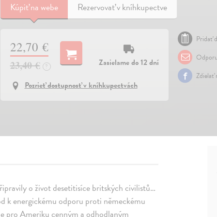
Kúpiť
na webe
Rezervovať v kníhkupectve
Pridať d
22,70 €
Odporu
Zasielame do 12 dní
23,40 €
?
Zdielať
Pozrieť dostupnosť v kníhkupectvách
ipravily o život desetitisíce britských civilistů…
árod k energickému odporu proti německému
ie je pro Ameriku cenným a odhodlaným