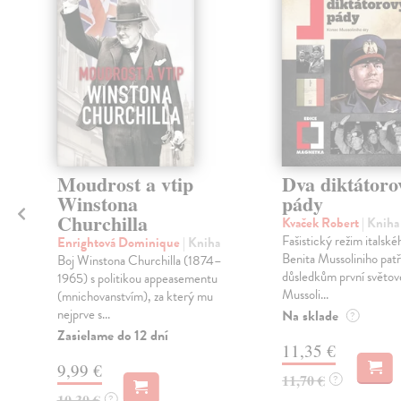
o
Moudrost a vtip
Dva diktátoro
Winstona
pády
Churchilla
Kvaček Robert
| Kniha
u
Fašistický režim italsk
Enrightová Dominique
| Kniha
Benita Mussoliniho patři
Boj Winstona Churchilla (1874–
důsledkům první světové
1965) s politikou appeasementu
Mussoli...
(mnichovanstvím), za který mu
nejprve s...
Na sklade
?
Zasielame do 12 dní
11,35 €
9,99 €
11,70 €
?
10,30 €
?