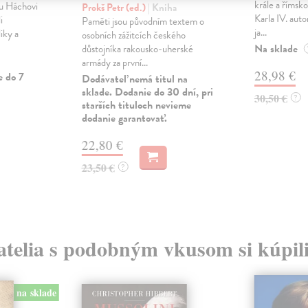
krále a říms
lu Háchovi
Prokš Petr (ed.)
| Kniha
Karla IV. auto
i
Paměti jsou původním textem o
ja...
iky a
osobních zážitcích českého
Na sklade
důstojníka rakousko-uherské
armády za první...
28,98 €
e do 7
Dodávateľ nemá titul na
sklade. Dodanie do 30 dní, pri
30,50 €
?
starších tituloch nevieme
dodanie garantovať.
22,80 €
23,50 €
?
atelia s podobným vkusom si kúpili
na sklade