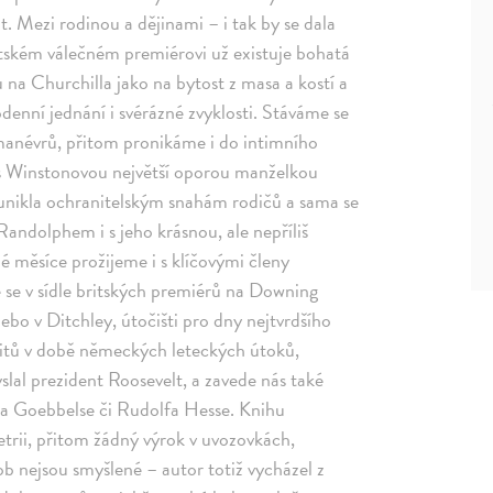
t. Mezi rodinou a dějinami – i tak by se dala
itském válečném premiérovi už existuje bohatá
u na Churchilla jako na bytost z masa a kostí a
odenní jednání i svérázné zvyklosti. Stáváme se
 manévrů, přitom pronikáme i do intimního
: s Winstonovou největší oporou manželkou
 unikla ochranitelským snahám rodičů a sama se
Randolphem i s jeho krásnou, ale nepříliš
 měsíce prožijeme i s klíčovými členy
se v sídle britských premiérů na Downing
bo v Ditchley, útočišti pro dny nejtvrdšího
ritů v době německých leteckých útoků,
lal prezident Roosevelt, a zavede nás také
a Goebbelse či Rudolfa Hesse. Knihu
trii, přitom žádný výrok v uvozovkách,
b nejsou smyšlené – autor totiž vycházel z