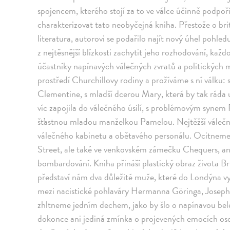
spojencem, kterého stojí za to ve válce účinně podpoři
charakterizovat tato neobyčejná kniha. Přestože o br
literatura, autorovi se podařilo najít nový úhel pohled
z nejtěsnější blízkosti zachytit jeho rozhodování, každ
účastníky napínavých válečných zvratů a politických
prostředí Churchillovy rodiny a prožíváme s ní válku
Clementine, s mladší dcerou Mary, která by tak ráda
víc zapojila do válečného úsilí, s problémovým synem 
šťastnou mladou manželkou Pamelou. Nejtěžší válečné
válečného kabinetu a obětavého personálu. Ocitneme 
Street, ale také ve venkovském zámečku Chequers, ane
bombardování. Kniha přináší plastický obraz života B
představí nám dva důležité muže, které do Londýna vys
mezi nacistické pohlaváry Hermanna Göringa, Joseph
zhltneme jedním dechem, jako by šlo o napínavou bele
dokonce ani jediná zmínka o projevených emocích oso