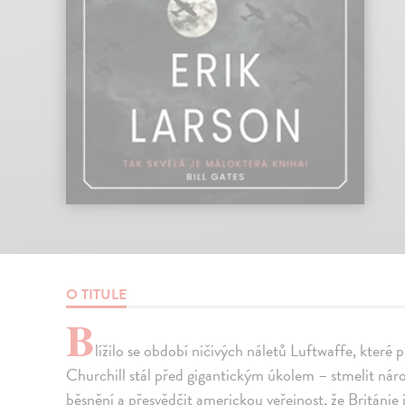
O TITULE
B
lížilo se období ničivých náletů Luftwaffe, které př
Churchill stál před gigantickým úkolem – stmelit n
běsnění a přesvědčit americkou veřejnost, že Britán