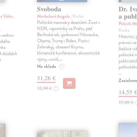
Svoboda
Dr. Iv
a publ
a Valér,
Merkelová Angela
| Kniha
Politické memoáry desetiletí. Život v
Pekník Mi
NDR, vzpomínky na Prahu, pád
h
Kniha
Berlínské zdi, sjednocení Německa,
h vedcov
Historici, 
Obama, Trump i Biden, Putin i
dobého
právnici s
Zelenskyj, obsazení Krymu,
anka
žiadúce vi
klimatické konference, ekonomické
h štúdiách
politické n
výzvy, covid,…
ú
publicistic
Na sklade
?
politickéh
…
31,26 €
Zasielam
32,90 €
?
14,55 
15,00 €