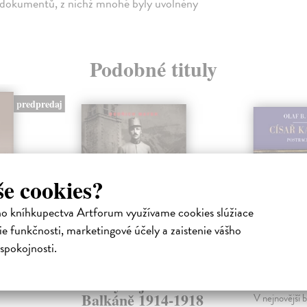
h dokumentů, z nichž mnohé byly uvolněny
Podobné tituly
predpredaj
še cookies?
ho kníhkupectva Artforum využívame cookies slúžiace
e funkčnosti, marketingové účely a zaistenie vášho
spokojnosti.
Bedřich Mayer.
Císař K
kosti
Český voják na
Rader Olaf 
Balkáně 1914-1918
V nejnovější b