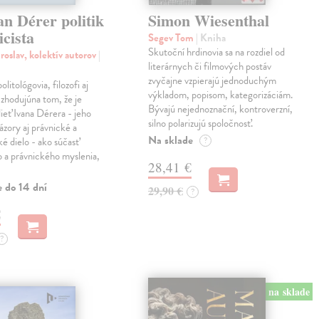
an Dérer politik
Simon Wiesenthal
icista
Segev Tom
| Kniha
Skutoční hrdinovia sa na rozdiel od
roslav, kolektív autorov
|
literárnych či filmových postáv
zvyčajne vzpierajú jednoduchým
politológovia, filozofi aj
výkladom, popisom, kategorizáciám.
a zhodujúna tom, že je
Bývajú nejednoznační, kontroverzní,
dieť Ivana Dérera - jeho
silno polarizujú spoločnosť.
ázory aj právnické a
Na sklade
ké dielo - ako súčasť
?
o a právnického myslenia,
28,41 €
e do 14 dní
29,90 €
?
€
?
na sklade