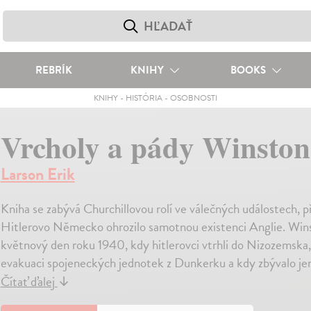
REBRÍK
KNIHY
BOOKS
KNIHY
-
HISTÓRIA
-
OSOBNOSTI
Vrcholy a pády Winston
Larson Erik
Kniha se zabývá Churchillovou rolí ve válečných událostech, 
Hitlerovo Německo ohrozilo samotnou existenci Anglie. Winsto
květnový den roku 1940, kdy hitlerovci vtrhli do Nizozemska,
evakuaci spojeneckých jednotek z Dunkerku a kdy zbývalo jen
Čítať ďalej
↓