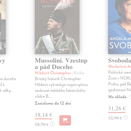
vy
Mussolini. Vzestup
Svobod
a pád Duceho
Merkelová A
Politické mem
Hibbert Christopher
| Kniha
Život v NDR,
ého duceho
Britský historik Christopher
Prahu, pád Ber
l k
Hibbert vykresluje rozporuplnou
sjednocení N
 války.
osobnost italského fašistického
vůdce B...
Na sklade
Zasielame do 12 dní
31,26 €
18,14 €
32,90 €
?
18,70 €
?