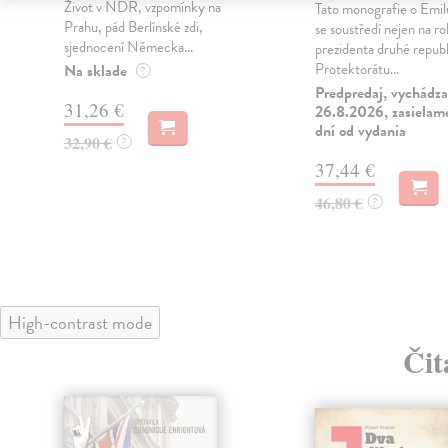
Život v NDR, vzpomínky na
Tato monografie o Emi
Prahu, pád Berlínské zdi,
se soustředí nejen na rol
sjednocení Německa...
prezidenta druhé republ
Protektorátu...
Na sklade
?
Predpredaj, vychádza
31,26 €
26.8.2026, zasielam
dní od vydania
32,90 €
?
37,44 €
46,80 €
?
High-contrast mode
Čit