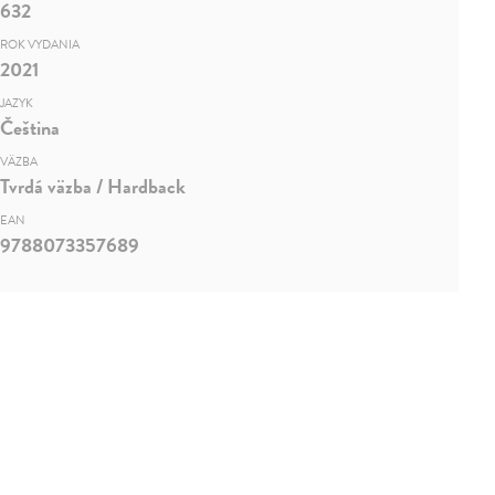
632
ROK VYDANIA
2021
JAZYK
Čeština
VÄZBA
Tvrdá väzba / Hardback
EAN
9788073357689