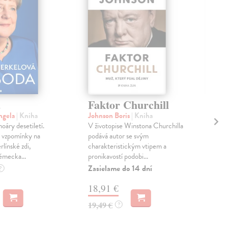
a
Faktor Churchill
Be
Če
ngela
| Kniha
Johnson Boris
| Kniha
Ba
oáry desetiletí.
V životopise Winstona Churchilla
 vzpomínky na
podává autor se svým
Pro
línské zdi,
charakteristickým vtipem a
Pam
ěmecka...
pronikavostí podobi...
osob
Zasielame do 14 dní
důs
?
armá
18,91 €
Dod
skl
19,49 €
?
sta
dod