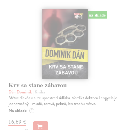
na sklade
Krv sa stane zábavou
Dán Dominik
| Kniha
Mŕtve dievča v aute uprostred sídliska. Verdikt doktora Lengyela je
jednoznačný - mladá, zdravá, pekná, len trochu mŕtva.
Na sklade
?
16,69 €