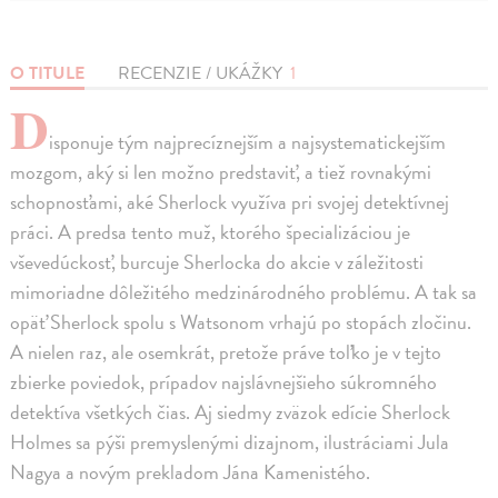
O TITULE
RECENZIE / UKÁŽKY
1
D
isponuje tým najprecíznejším a najsystematickejším
mozgom, aký si len možno predstaviť, a tiež rovnakými
schopnosťami, aké Sherlock využíva pri svojej detektívnej
práci. A predsa tento muž, ktorého špecializáciou je
vševedúckosť, burcuje Sherlocka do akcie v záležitosti
mimoriadne dôležitého medzinárodného problému. A tak sa
opäť Sherlock spolu s Watsonom vrhajú po stopách zločinu.
A nielen raz, ale osemkrát, pretože práve toľko je v tejto
zbierke poviedok, prípadov najslávnejšieho súkromného
detektíva všetkých čias. Aj siedmy zväzok edície Sherlock
Holmes sa pýši premyslenými dizajnom, ilustráciami Jula
Nagya a novým prekladom Jána Kamenistého.