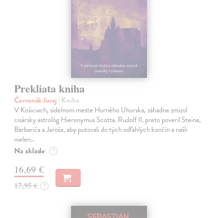
Prekliata kniha
Červenák Juraj
| Kniha
V Košiciach, sídelnom meste Horného Uhorska, záhadne zmizol
cisársky astrológ Hieronymus Scotta. Rudolf II. preto poveril Steina,
Barbariča a Jaroša, aby putovali do tých odľahlých končín a našli
nielen…
Na sklade
?
16,69 €
17,95 €
?