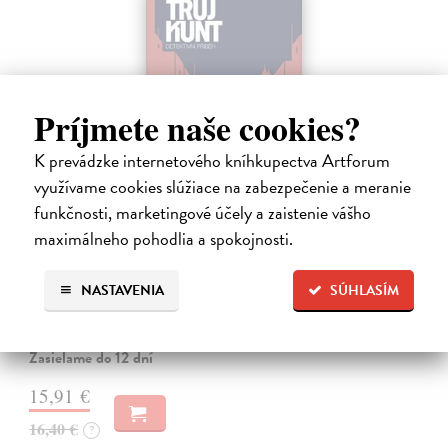
Príjmete naše cookies?
K prevádzke internetového kníhkupectva Artforum
využívame cookies slúžiace na zabezpečenie a meranie
funkčnosti, marketingové účely a zaistenie vášho
Tramwaj na Sachsenberg
maximálneho pohodlia a spokojnosti.
Sagitarius Petr
| Kniha
Tramwaj Cafe je kavárna v polském Těšíně a zároveň místo, kde se
NASTAVENIA
SÚHLASÍM
sbíhají všechny nitky související s dalším brutálním zločinem, který
musí vyřešit Roman Saran, major ostravské kriminálky, a jeho tým.
Jak…
Zasielame do 12 dní
15,91 €
16,40 €
?