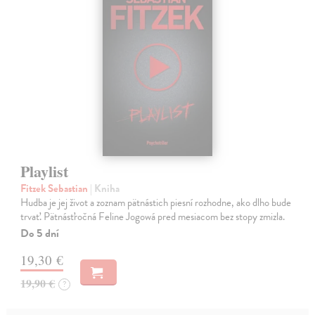
Playlist
Fitzek Sebastian
| Kniha
Hudba je jej život a zoznam pätnástich piesní rozhodne, ako dlho bude
trvať. Pätnásťročná Feline Jogowá pred mesiacom bez stopy zmizla.
Do 5 dní
19,30 €
19,90 €
?