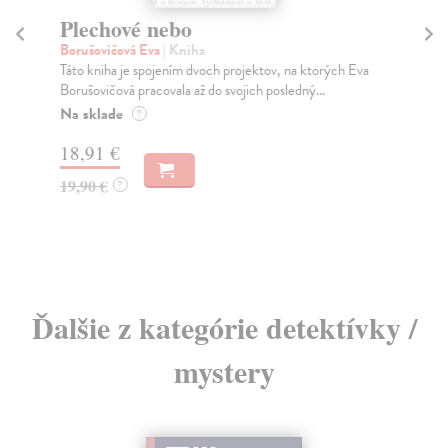
Plechové nebo
Z
sv
Borušovičová Eva
| Kniha
Táto kniha je spojením dvoch projektov, na ktorých Eva
Áb
Borušovičová pracovala až do svojich posledný...
Po 
Str
Na sklade
?
po..
18,91 €
Na
19,90 €
?
14
15
Ďalšie z kategórie detektívky /
mystery