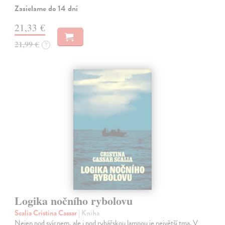
Zasielame do 14 dní
21,33 €
21,99 €
?
Logika nočního rybolovu
Scalia Cristina Cassar
| Kniha
Nejen pod svícnem, ale i pod rybářskou lampou je největší tma. V