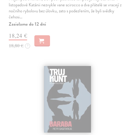
listopadové Katánii nezvykle vane scirocco a dva přátelé se vracejí z
nočního rybolovu bez úlovku, zato s podezřením, že byli svědky
čehosi…
Zasielame do 12 dní
18,24 €
18,80 €
?