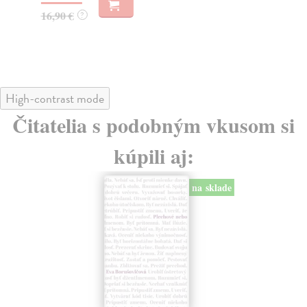
16,90 €
16
?
High-contrast mode
Čitatelia s podobným vkusom si
kúpili aj:
na sklade