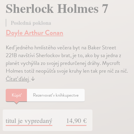
Sherlock Holmes 7
Posledná poklona
Doyle Arthur Conan
Keď jedného hmlistého večera byt na Baker Street
221B navštívi Sherlockov brat, je to, ako by sa jedna z
planét vychýlila zo svojej predurčenej dráhy. Mycroft
Holmes totiž neopúšťa svoje kruhy len tak pre nič za nič.
Čítať ďalej
↓
Kúpiť
Rezervovať v kníhkupectve
titul je vypredaný
14,90 €