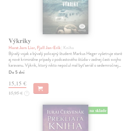
Výkriky
Horst Jorn Lier, Fjell Jan-Erik
| Kniha
Bývalý vojak a bývalý policajný študent Markus Heger vyšetruje staré
aj nové kriminálne prípady z podcastového štúdia v zadnej časti svojho
karavanu. Výkrik, ktorý nikto nepočul mal byť seriál o sedemročnej…
Do 5 dní
15,15 €
15,95 €
?
na sklade