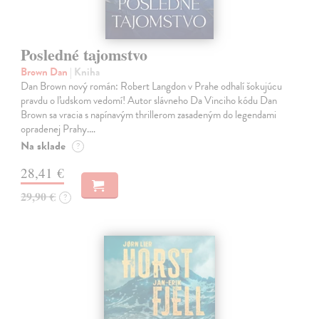
Posledné tajomstvo
Brown Dan
| Kniha
Dan Brown nový román: Robert Langdon v Prahe odhalí šokujúcu
pravdu o ľudskom vedomí! Autor slávneho Da Vinciho kódu Dan
Brown sa vracia s napínavým thrillerom zasadeným do legendami
opradenej Prahy.…
Na sklade
?
28,41 €
29,90 €
?