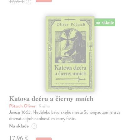
17,95 €
?
na sklade
Katova dcéra a čierny mních
Pötzsch Oliver
| Kniha
Január 1663. Neďaleko bavorského mesta Schongau zomiera za
dramatických okolností miestny farár.
Na sklade
?
17,96 €