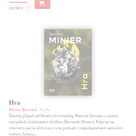
18,90 €
?
Hra
Minier Bernard
| Kniha
Devátý případ ostříleného kriminalisty Martina Servaze v novém,
netrpělivě očekávaném thrilleru Bernarda Miniera. Když se na
internetu začne šířit true crime podcast o nepolapitelném sériovém
vrahovi Julianu…