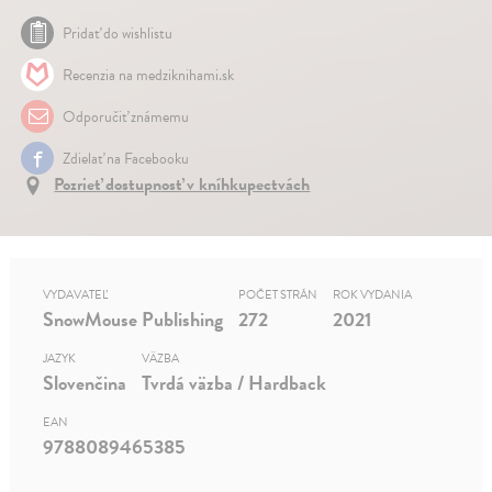
Pridať do wishlistu
Recenzia na medziknihami.sk
Odporučiť známemu
Zdielať na Facebooku
Pozrieť dostupnosť v kníhkupectvách
VYDAVATEĽ
POČET STRÁN
ROK VYDANIA
SnowMouse Publishing
272
2021
JAZYK
VÄZBA
Slovenčina
Tvrdá väzba / Hardback
EAN
9788089465385