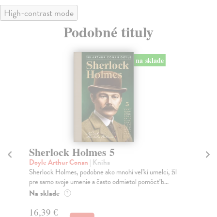
High-contrast mode
Podobné tituly
na sklade
Sherlock Holmes 5
S
Doyle Arthur Conan
| Kniha
Do
Sherlock Holmes, podobne ako mnohí veľkí umelci, žil
Pri
pre samo svoje umenie a často odmietol pomôcť b...
Spo
Na sklade
Na
?
16,39 €
16