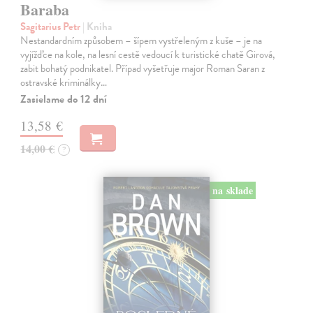
Baraba
Sagitarius Petr
| Kniha
Nestandardním způsobem – šípem vystřeleným z kuše – je na
vyjížďce na kole, na lesní cestě vedoucí k turistické chatě Girová,
zabit bohatý podnikatel. Případ vyšetřuje major Roman Saran z
ostravské kriminálky…
Zasielame do 12 dní
13,58 €
14,00 €
?
na sklade