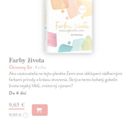
Farby života
Chinmoy Sri
| Kniha
Ako cestovatelia na tejto planéte Zemi sme obklopení nádhernými
farbami prírody a krásou stvorenia. Skrýva tento bohatý gobelín
života nejaký hlbší, vnútorný význam?
Do 4 dní
9,65 €
9,95 €
?