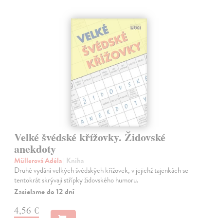
Velké švédské křížovky. Židovské
anekdoty
Müllerová Adéla
| Kniha
Druhé vydání velkých švédských křížovek, v jejichž tajenkách se
tentokrát skrývají střípky židovského humoru.
Zasielame do 12 dní
4,56 €