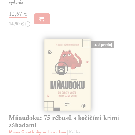
vydania
12,67 €
14,90 €
?
predpredaj
Mňaudoku: 75 rébusů s kočičími krimi
záhadami
Moore Gareth, Ayres Laura Jane
| Kniha