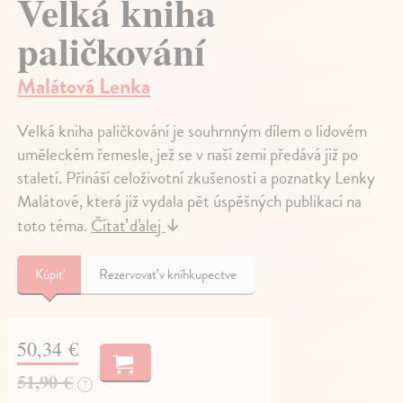
Velká kniha
paličkování
Malátová Lenka
Velká kniha paličkování je souhrnným dílem o lidovém
uměleckém řemesle, jež se v naší zemi předává již po
staletí. Přináší celoživotní zkušenosti a poznatky Lenky
Malátové, která již vydala pět úspěšných publikací na
toto téma.
Čítať ďalej
↓
Kúpiť
Rezervovať v kníhkupectve
50,34 €
51,90 €
?