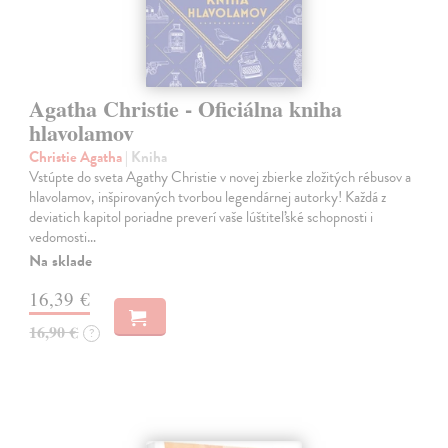
Agatha Christie - Oficiálna kniha
hlavolamov
Christie Agatha
| Kniha
Vstúpte do sveta Agathy Christie v novej zbierke zložitých rébusov a
hlavolamov, inšpirovaných tvorbou legendárnej autorky! Každá z
deviatich kapitol poriadne preverí vaše lúštiteľské schopnosti i
vedomosti…
Na sklade
16,39 €
16,90 €
?