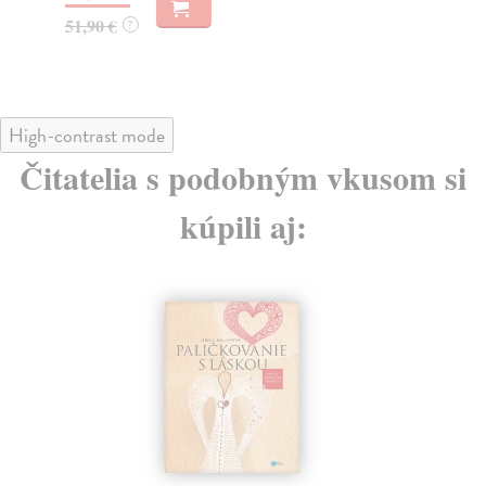
51
51,90 €
?
High-contrast mode
Čitatelia s podobným vkusom si
kúpili aj: