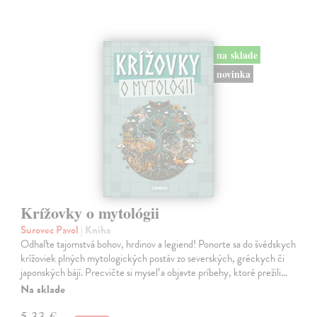
na sklade
novinka
Krížovky o mytológii
Surovec Pavol
| Kniha
Odhaľte tajomstvá bohov, hrdinov a legiend! Ponorte sa do švédskych
krížoviek plných mytologických postáv zo severských, gréckych či
japonských bájí. Precvičte si myseľ a objavte príbehy, ktoré prežili…
Na sklade
5,33 €