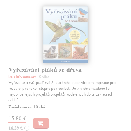
Vyřezávání ptáků ze dřeva
kolektív autorov
| Kniha
Vyřezejte si svůj ptačí svět! Tato kniha bude zdrojem inspirace pro
řezbáře jakéhokoli stupně pokročilosti. Je v ní shromážděno 15
nejoblíbenějších projektů projektů rozdělených do tří základních
oddílů…
Zasielame do 10 dní
15,80 €
16,29 €
?