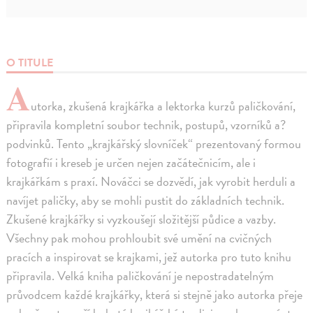
O TITULE
A
utorka, zkušená krajkářka a lektorka kurzů paličkování,
připravila kompletní soubor technik, postupů, vzorníků a?
podvinků. Tento „krajkářský slovníček“ prezentovaný formou
fotografií i kreseb je určen nejen začátečnicím, ale i
krajkářkám s praxí. Nováčci se dozvědí, jak vyrobit herduli a
navíjet paličky, aby se mohli pustit do základních technik.
Zkušené krajkářky si vyzkoušejí složitější půdice a vazby.
Všechny pak mohou prohloubit své umění na cvičných
pracích a inspirovat se krajkami, jež autorka pro tuto knihu
připravila. Velká kniha paličkování je nepostradatelným
průvodcem každé krajkářky, která si stejně jako autorka přeje