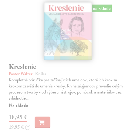
na sklade
Kreslenie
Foster Walter
| Kniha
Kompletná príručka pre začínajúcich umelcov, ktorá ich krok za
krokom zasvätí do umenia kresby. Kniha záujemcov prevedie celým
procesom tvorby - od výberu nástrojov, pomôcok a materiálov cez
zvládnutie…
Na sklade
18,95 €
19,95 €
?