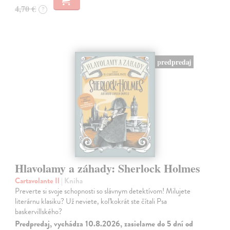
4,70 €
?
predpredaj
Hlavolamy a záhady: Sherlock Holmes
Cartavolante Il
| Kniha
Preverte si svoje schopnosti so slávnym detektívom! Milujete
literárnu klasiku? Už neviete, koľkokrát ste čítali Psa
baskervillského?
Predpredaj, vychádza 10.8.2026, zasielame do 5 dní od