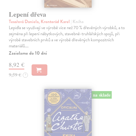
Lepení dřeva
Tesařová Daniela, Krontorád Karel
| Kniha
Lepidla se využívají ve výrobě více než 70 % dřevěných výrobků, a to
zejména při lepení nábytkových, stavebně-truhlářských spojů, při
výrobě stavebních prvků a ve výrobě dřevěných kompozitních
materiálů.…
Zasielame do 10 dní
8,92 €
9,59 €
?
na sklade