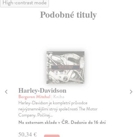
High-contrast mode
Podobné tituly
Harley-Davidson
C
Bergeron Mitchel
| Kniha
Pav
Harley-Davidson je kompletní průvodce
Che
nejvýznamnějšími stroji společnosti The Motor
si 
Company. Počínaj...
Za
Na externom sklade v ČR. Dodanie do 16 dní
50
50,34 €