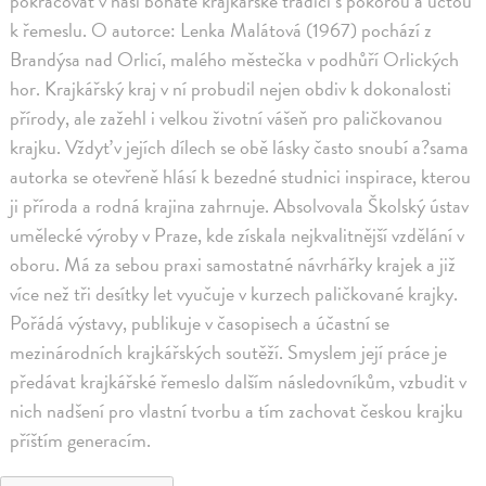
pokračovat v naší bohaté krajkářské tradici s pokorou a úctou
k řemeslu. O autorce: Lenka Malátová (1967) pochází z
Brandýsa nad Orlicí, malého městečka v podhůří Orlických
hor. Krajkářský kraj v ní probudil nejen obdiv k dokonalosti
přírody, ale zažehl i velkou životní vášeň pro paličkovanou
krajku. Vždyť v jejích dílech se obě lásky často snoubí a?sama
autorka se otevřeně hlásí k bezedné studnici inspirace, kterou
ji příroda a rodná krajina zahrnuje. Absolvovala Školský ústav
umělecké výroby v Praze, kde získala nejkvalitnější vzdělání v
oboru. Má za sebou praxi samostatné návrhářky krajek a již
více než tři desítky let vyučuje v kurzech paličkované krajky.
Pořádá výstavy, publikuje v časopisech a účastní se
mezinárodních krajkářských soutěží. Smyslem její práce je
předávat krajkářské řemeslo dalším následovníkům, vzbudit v
nich nadšení pro vlastní tvorbu a tím zachovat českou krajku
příštím generacím.