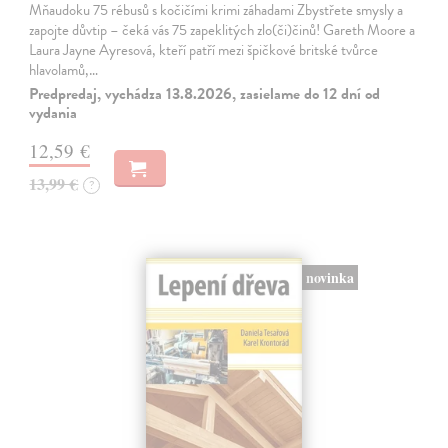
Mňaudoku 75 rébusů s kočičími krimi záhadami Zbystřete smysly a
zapojte důvtip – čeká vás 75 zapeklitých zlo(či)činů! Gareth Moore a
Laura Jayne Ayresová, kteří patří mezi špičkové britské tvůrce
hlavolamů,…
Predpredaj, vychádza 13.8.2026, zasielame do 12 dní od
vydania
12,59 €
13,99 €
?
novinka