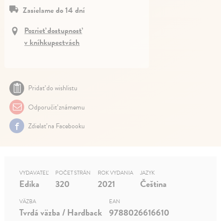
Zasielame do 14 dní
Pozrieť dostupnosť
v kníhkupectvách
Pridať do wishlistu
Odporučiť známemu
Zdielať na Facebooku
VYDAVATEĽ
POČET STRÁN
ROK VYDANIA
JAZYK
Edika
320
2021
Čeština
VÄZBA
EAN
Tvrdá väzba / Hardback
9788026616610