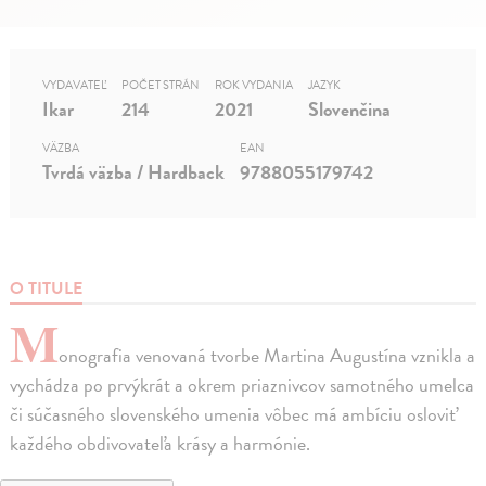
VYDAVATEĽ
POČET STRÁN
ROK VYDANIA
JAZYK
Ikar
214
2021
Slovenčina
VÄZBA
EAN
Tvrdá väzba / Hardback
9788055179742
O TITULE
M
onografia venovaná tvorbe Martina Augustína vznikla a
vychádza po prvýkrát a okrem priaznivcov samotného umelca
či súčasného slovenského umenia vôbec má ambíciu osloviť
každého obdivovateľa krásy a harmónie.