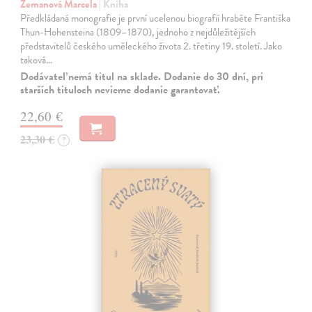
Zemanová Marcela
| Kniha
Předkládaná monografie je první ucelenou biografií hraběte Františka
Thun-Hohensteina (1809–1870), jednoho z nejdůležitějších
představitelů českého uměleckého života 2. třetiny 19. století. Jako
taková…
Dodávateľ nemá titul na sklade. Dodanie do 30 dní, pri
starších tituloch nevieme dodanie garantovať.
22,60 €
23,30 €
?