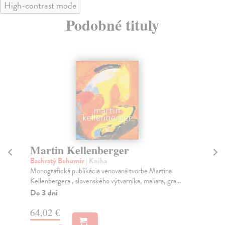
High-contrast mode
Podobné tituly
Martin Kellenberger
M
s
Bachratý Bohumir
| Kniha
Monografická publikácia venovaná tvorbe Martina
Lo
Kellenbergera , slovenského výtvarníka, maliara, gra...
Ľub
Ben
Do 3 dní
Mar
64,02 €
Do