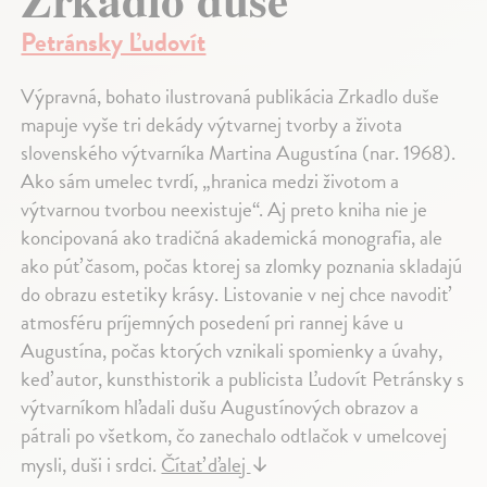
Petránsky Ľudovít
Výpravná, bohato ilustrovaná publikácia Zrkadlo duše
mapuje vyše tri dekády výtvarnej tvorby a života
slovenského výtvarníka Martina Augustína (nar. 1968).
Ako sám umelec tvrdí, „hranica medzi životom a
výtvarnou tvorbou neexistuje“. Aj preto kniha nie je
koncipovaná ako tradičná akademická monografia, ale
ako púť časom, počas ktorej sa zlomky poznania skladajú
do obrazu estetiky krásy. Listovanie v nej chce navodiť
atmosféru príjemných posedení pri rannej káve u
Augustína, počas ktorých vznikali spomienky a úvahy,
keď autor, kunsthistorik a publicista Ľudovít Petránsky s
výtvarníkom hľadali dušu Augustínových obrazov a
pátrali po všetkom, čo zanechalo odtlačok v umelcovej
mysli, duši i srdci.
Čítať ďalej
↓