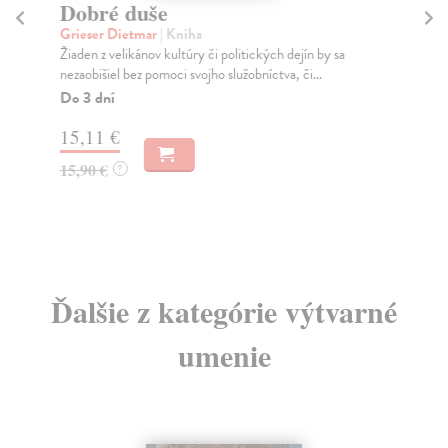
Dobré duše
R
Grieser Dietmar
| Kniha
Kal
Žiaden z velikánov kultúry či politických dejín by sa
Die
nezaobišiel bez pomoci svojho služobníctva, či...
jav
Do 3 dní
Za
15,11 €
8,
15,90 €
8,
?
Ďalšie z kategórie výtvarné
umenie