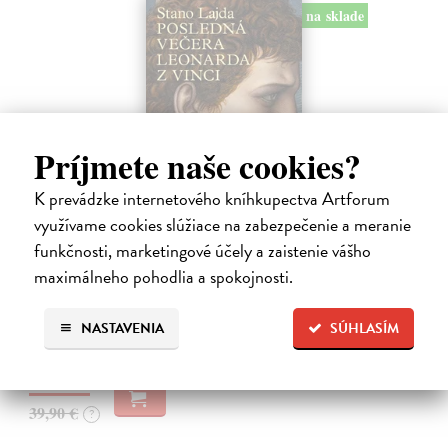
na sklade
Príjmete naše cookies?
K prevádzke internetového kníhkupectva Artforum
Posledná večera Leonarda z Vinci
využívame cookies slúžiace na zabezpečenie a meranie
Lajda Stano
| Kniha
funkčnosti, marketingové účely a zaistenie vášho
Stano Lajda je súčasný slovenský maliar, ktorý niekoľko rokov
maximálneho pohodlia a spokojnosti.
systematicky pracoval na rekonštrukcii ikonickej Poslednej večere,
čo ho inšpirovalo k napísaniu tejto knihy. Odkrýva pred nami silné i
slabé…
NASTAVENIA
SÚHLASÍM
Na sklade
31,92 €
39,90 €
?