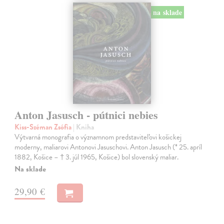
na sklade
Anton Jasusch - pútnici nebies
Kiss-Széman Zsófia
| Kniha
Výtvarná monografia o významnom predstaviteľovi košickej
moderny, maliarovi Antonovi Jasuschovi. Anton Jasusch (* 25. apríl
1882, Košice – † 3. júl 1965, Košice) bol slovenský maliar.
Na sklade
29,90 €