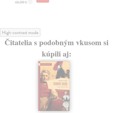
66,00 €
?
65
69
High-contrast mode
Čitatelia s podobným vkusom si
kúpili aj: