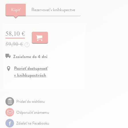
Kúpiť
Rezervovať v kníhkupectve
58,10 €
59,90 €
?
Zasielame do 4 dní
Pozrieť dostupnosť
v kníhkupectvách
Pridať do wishlistu
Odporučiť známemu
Zdielať na Facebooku