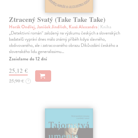
Ztracený Svatý (Take Take Take)
Horák Ondřej, Janíček Jindřich, Kusá Alexandra
| Kniha
„Detektivní román“ založený na výzkumu českých a slovenských
badatelů vypráví dnes málo známý příběh kdysi slavného,
obdivovaného, ale i zatracovaného obrazu Díkůvzdání českého a
slovenského lidu generalissimu…
Zasielame do 12 dní
25,12 €
25,90 €
?