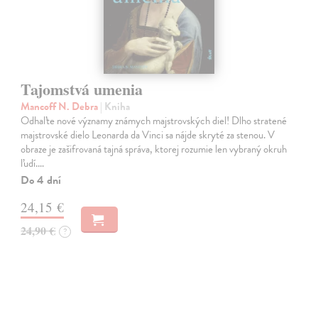
Tajomstvá umenia
Mancoff N. Debra
| Kniha
Odhaľte nové významy známych majstrovských diel! Dlho stratené
majstrovské dielo Leonarda da Vinci sa nájde skryté za stenou. V
obraze je zašifrovaná tajná správa, ktorej rozumie len vybraný okruh
ľudí.…
Do 4 dní
24,15 €
24,90 €
?