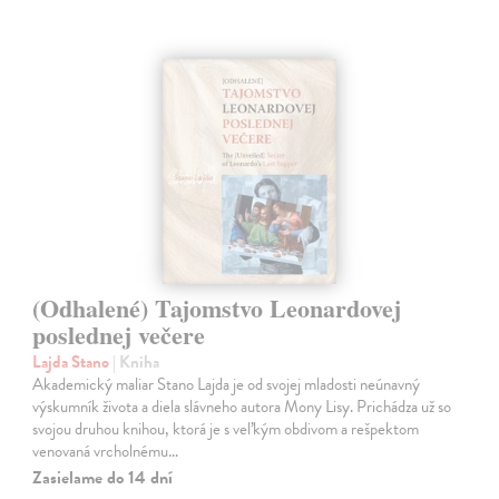
(Odhalené) Tajomstvo Leonardovej
poslednej večere
Lajda Stano
| Kniha
Akademický maliar Stano Lajda je od svojej mladosti neúnavný
výskumník života a diela slávneho autora Mony Lisy. Prichádza už so
svojou druhou knihou, ktorá je s veľkým obdivom a rešpektom
venovaná vrcholnému…
Zasielame do 14 dní