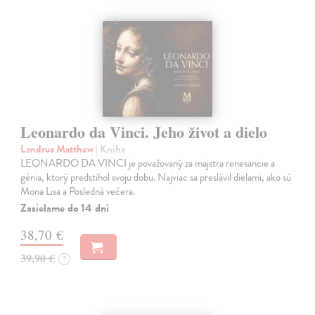
Leonardo da Vinci. Jeho život a dielo
Landrus Matthew
| Kniha
LEONARDO DA VINCI je považovaný za majstra renesancie a
génia, ktorý predstihol svoju dobu. Najviac sa preslávil dielami, ako sú
Mona Lisa a Posledná večera.
Zasielame do 14 dní
38,70 €
39,90 €
?