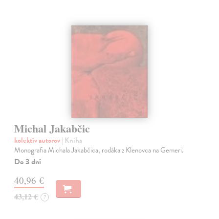
Michal Jakabčic
kolektív autorov
| Kniha
Monografia Michala Jakabčica, rodáka z Klenovca na Gemeri.
Do 3 dní
40,96 €
43,12 €
?