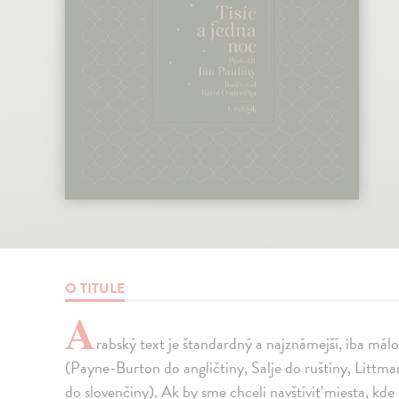
O TITULE
A
rabský text je štandardný a najznámejší, iba málo
(Payne-Burton do angličtiny, Salje do ruštiny, Littm
do slovenčiny). Ak by sme chceli navštíviť miesta, kde