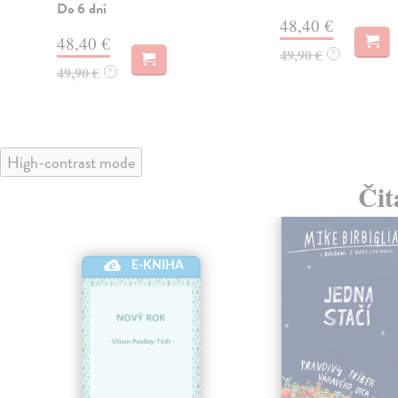
Do 6 dní
48,40 €
48,40 €
49,90 €
?
49,90 €
?
High-contrast mode
Čit
E-KNIHA