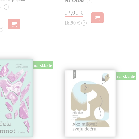
Na sklade
?
e
?
17,01 €
€
18,90 €
?
?
na sklade
na sklade