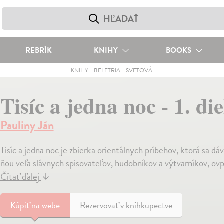
REBRÍK
KNIHY
BOOKS
KNIHY
-
BELETRIA
-
SVETOVÁ
Tisíc a jedna noc - 1. die
Pauliny Ján
Tisíc a jedna noc je zbierka orientálnych príbehov, ktorá sa dáv
ňou veľa slávnych spisovateľov, hudobníkov a výtvarníkov, ovpl
Čítať ďalej
↓
Kúpiť
na webe
Rezervovať v kníhkupectve