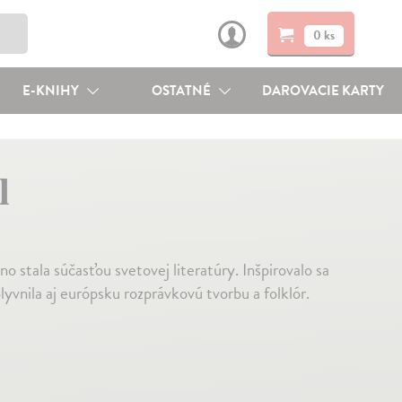
0 ks
E-KNIHY
OSTATNÉ
DAROVACIE KARTY
l
no stala súčasťou svetovej literatúry. Inšpirovalo sa
yvnila aj európsku rozprávkovú tvorbu a folklór.