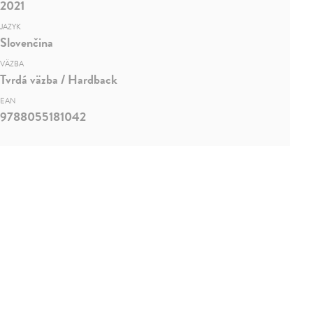
2021
JAZYK
Slovenčina
VÄZBA
Tvrdá väzba / Hardback
EAN
9788055181042