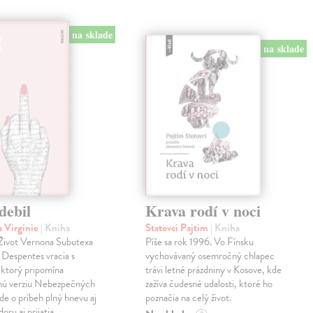
na sklade
na sklade
debil
Krava rodí v noci
 Virginie
| Kniha
Statovci Pajtim
| Kniha
i Život Vernona Subutexa
Píše sa rok 1996. Vo Fínsku
e Despentes vracia s
vychovávaný osemročný chlapec
ktorý pripomína
trávi letné prázdniny v Kosove, kde
snú verziu Nebezpečných
zažíva čudesné udalosti, ktoré ho
Ide o príbeh plný hnevu aj
poznačia na celý život.
oru aj prijatia.