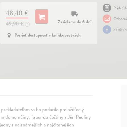
Pridať do
48,40 €
Odporuč
Zasielame do 6 dní
49,90 €
?
Zdielať 
Pozrieť dostupnosť v kníhkupectvách
 prekladateľom sa ho podarilo preložiť celý
ann do nemčiny, Tauer do češtiny a Ján Pauliny
 jedny z najznámejších a najčítanejších