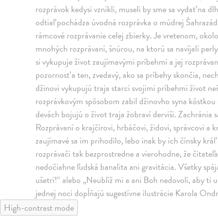
rozprávok kedysi vznikli, museli by sme sa vydať na dl
odtiaľ pochádza úvodná rozprávka o múdrej Šahrazáde 
rámcové rozprávanie celej zbierky. Je vretenom, okolo
mnohých rozprávaní, šnúrou, na ktorú sa navíjali perl
si vykupuje život zaujímavými príbehmi a jej rozprávan
pozornosť a ten, zvedavý, ako sa príbehy skončia, nec
džinovi vykupujú traja starci svojimi príbehmi život n
rozprávkovým spôsobom zabil džinovho syna kôstkou z
devách bojujú o život traja žobraví derviši. Zachránia
Rozprávaní o krajčírovi, hrbáčovi, židovi, správcovi a k
zaujímavé sa im prihodilo, lebo inak by ich čínsky krá
rozprávači tak bezprostredne a vierohodne, že čitateľ
nedočiahne ľudská banalita ani gravitácia. Všetky spá
ušetrí!“ alebo „Neublíž mi a ani Boh nedovolí, aby ti ub
jednej noci dopĺňajú sugestívne ilustrácie Karola Ond
High-contrast mode