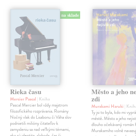
na sklade
Rieka času
Město a jeho ne
zdi
Mercier Pascal
| Kniha
Pascal Mercier bol vždy majstrom
Murakami Haruki
| Knih
filozofického rozprávania. Romány
Ty jsi to byla, kdo mi vypr
Nočný vlak do Lisabonu či Váha slov
městě. Město a jeho nejist
podnietili milióny čitateľov k
dlouho očekávaný román 
zamysleniu sa nad veľkými témami,
Murakamiho volně navazuj
ako sú identita, sloboda, čas či…