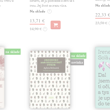
oku 1980 a
oznámi, že ju podvádza a žení sa s
Na sklad
o
inou. Jej život sa zrazu rúca.
Na sklade
?
22,33 
13,71 €
23,50 €
14,90 €
?
na sklade
na sklade
novinka