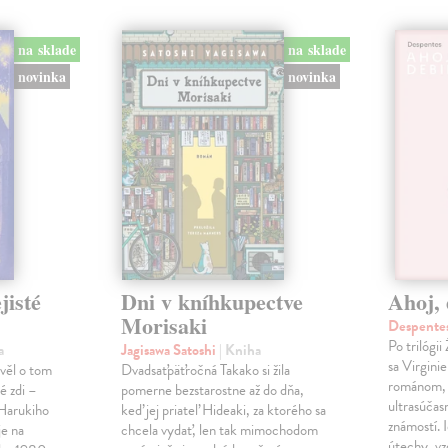
na sklade
na sklade
novinka
novinka
jisté
Dni v kníhkupectve
Ahoj, 
Morisaki
Despentes
Po trilógi
a
Jagisawa Satoshi
| Kniha
sa Virgini
ávěl o tom
Dvadsaťpäťročná Takako si žila
románom, 
é zdi –
pomerne bezstarostne až do dňa,
ultrasúča
Harukiho
keď jej priateľ Hideaki, za ktorého sa
známostí. 
e na
chcela vydať, len tak mimochodom
útechy, vzd