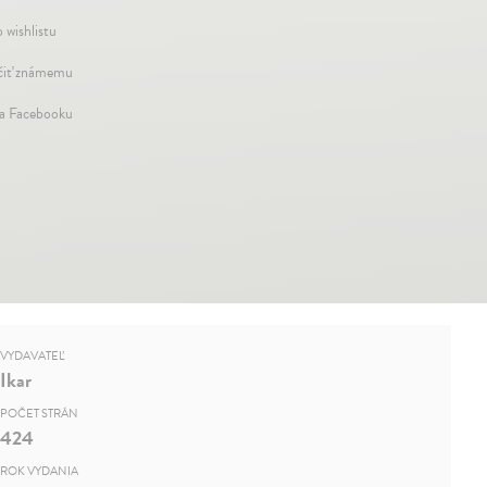
 wishlistu
iť známemu
na Facebooku
VYDAVATEĽ
Ikar
POČET STRÁN
424
ROK VYDANIA