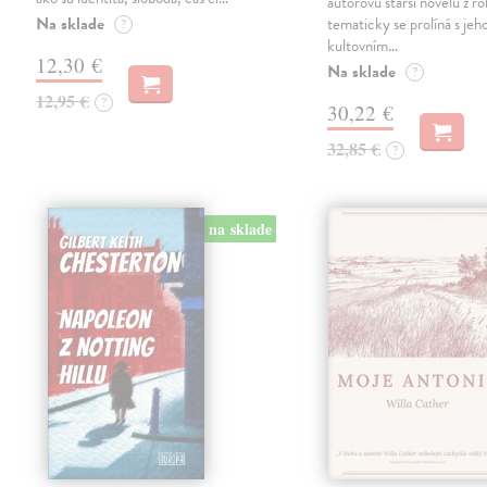
autorovu starší novelu z r
Na sklade
tematicky se prolíná s jeh
?
kultovním…
12,30 €
Na sklade
?
12,95 €
?
30,22 €
32,85 €
?
na sklade