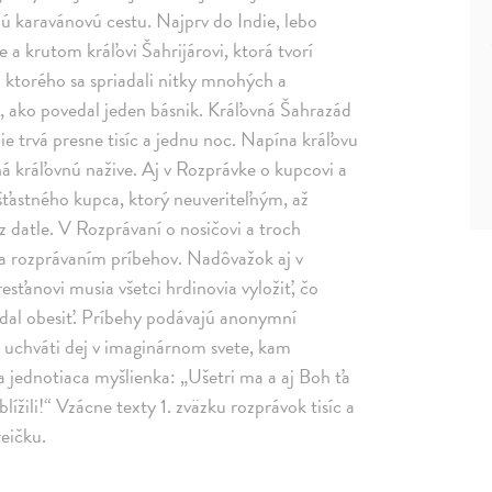
hú karavánovú cestu. Najprv do Indie, lebo
a krutom kráľovi Šahrijárovi, ktorá tvorí
 ktorého sa spriadali nitky mnohých a
y, ako povedal jeden básnik. Kráľovná Šahrazád
ie trvá presne tisíc a jednu noc. Napína kráľovu
há kráľovnú nažive. Aj v Rozprávke o kupcovi a
ešťastného kupca, ktorý neuveriteľným, až
 datle. V Rozprávaní o nosičovi a troch
 sa rozprávaním príbehov. Nadôvažok aj v
resťanovi musia všetci hrdinovia vyložiť, čo
ľ dal obesiť. Príbehy podávajú anonymní
a uchváti dej v imaginárnom svete, kam
ja jednotiaca myšlienka: „Ušetri ma a aj Boh ťa
lížili!“ Vzácne texty 1. zväzku rozprávok tisíc a
reičku.