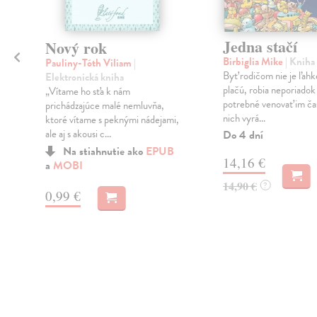
Jedna stačí
Nový rok
Birbiglia Mike
| Kniha
Pauliny-Tóth Viliam
|
Byť rodičom nie je ľahk
Elektronická kniha
plačú, robia neporiadok 
„Vítame ho sťa k nám
potrebné venovať im čas
prichádzajúce malé nemluvňa,
nich vyrá...
ktoré vítame s peknými nádejami,
ale aj s akousi c...
Do 4 dní
Na stiahnutie ako
EPUB
14,16 €
a
MOBI
14,90 €
?
0,99 €