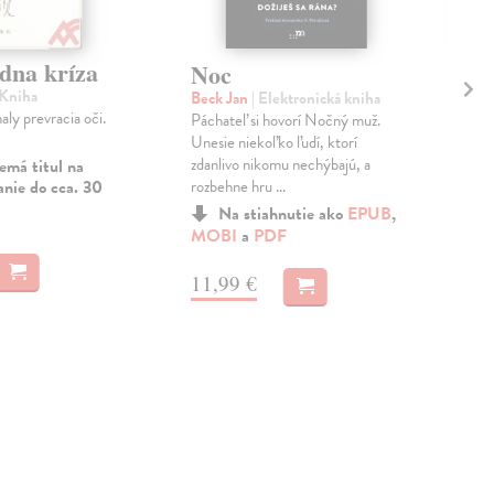
edna kríza
Al
Noc
al
 Kniha
Beck Jan
| Elektronická kniha
sy
aly prevracia oči.
Páchateľ si hovorí Nočný muž.
po
Unesie niekoľko ľudí, ktorí
zdanlivo nikomu nechýbajú, a
emá titul na
Štv
rozbehne hru ...
anie do cca. 30
V sl
Na stiahnutie ako
EPUB
,
alch
MOBI
a
PDF
pozo
názor
11,99 €
Do 
11
12,