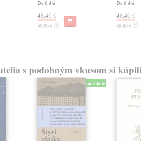
Do 6 dní
Do 6 dní
48,40 €
48,40 €
49,90 €
49,90 €
?
?
atelia s podobným vkusom si kúpili
na sklade