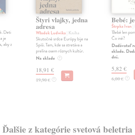
Štyri vlajky, jedna
Bebé: j
adresa
Štrpka Ivan
|
é. Deti
'Bebé len pom
Włodek Ludwika
| Kniha
a je
Čo iné?
Skutočné srdce Európy bije na
, aby z
Spiši. Tam, kde sa stretáva a
Dodávateľ n
prelína osem rôznych kultúr.
sklade. Dod
dní.
Na sklade
?
5,82 €
18,91 €
6,00 €
?
19,90 €
?
Ďalšie z kategórie svetová beletria