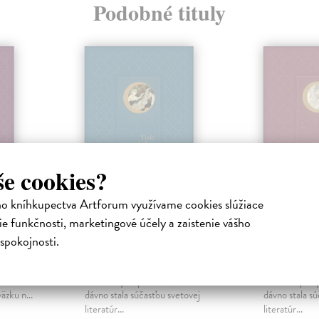
Podobné tituly
še cookies?
ho kníhkupectva Artforum využívame cookies slúžiace
noc -
Tisíc a jedna noc -
Tisíc a 
e funkčnosti, marketingové účely a zaistenie vášho
5. diel
7. diel
spokojnosti.
Pauliny Ján
| Kniha
Pauliny Ján
|
j noci opäť
Tisíc a jedna noc je zbierka
Tisíc a jedna 
harakterov.
orientálnych príbehov, ktorá sa
orientálnych 
zku n...
dávno stala súčasťou svetovej
dávno stala sú
literatúr...
literatúr...