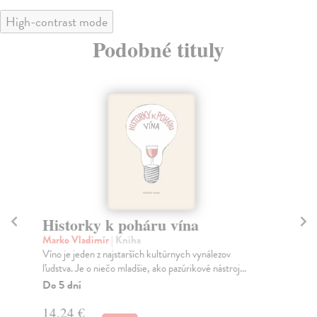
High-contrast mode
Podobné tituly
Historky k poháru vína
Ku
Marko Vladimír
| Kniha
Ko
Víno je jeden z najstarších kultúrnych vynálezov
Prí
ľudstva. Je o niečo mladšie, ako pazúrikové nástroj...
odo
Do 5 dní
Na
14,24 €
20