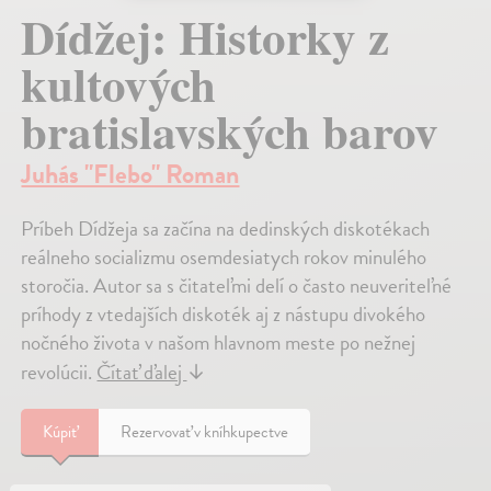
Dídžej: Historky z
kultových
bratislavských barov
Juhás "Flebo" Roman
Príbeh Dídžeja sa začína na dedinských diskotékach
reálneho socializmu osemdesiatych rokov minulého
storočia. Autor sa s čitateľmi delí o často neuveriteľné
príhody z vtedajších diskoték aj z nástupu divokého
nočného života v našom hlavnom meste po nežnej
revolúcii.
Čítať ďalej
↓
Kúpiť
Rezervovať v kníhkupectve