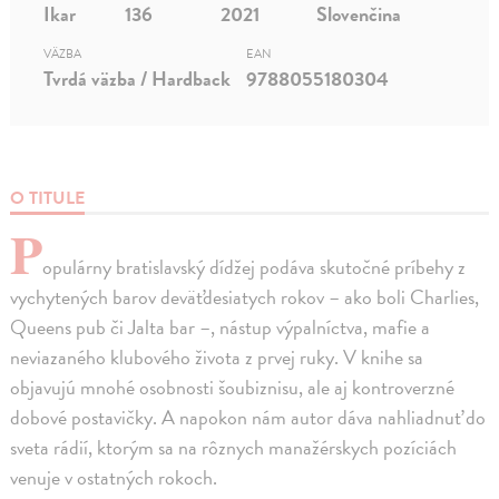
Ikar
136
2021
Slovenčina
VÄZBA
EAN
Tvrdá väzba / Hardback
9788055180304
O TITULE
P
opulárny bratislavský dídžej podáva skutočné príbehy z
vychytených barov deväťdesiatych rokov – ako boli Charlies,
Queens pub či Jalta bar –, nástup výpalníctva, mafie a
neviazaného klubového života z prvej ruky. V knihe sa
objavujú mnohé osobnosti šoubiznisu, ale aj kontroverzné
dobové postavičky. A napokon nám autor dáva nahliadnuť do
sveta rádií, ktorým sa na rôznych manažérskych pozíciách
venuje v ostatných rokoch.