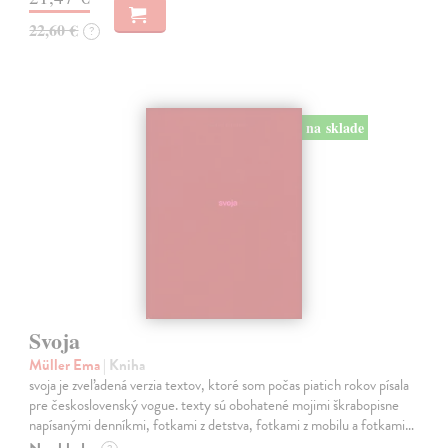
22,60 €
?
na sklade
Svoja
Müller Ema
| Kniha
svoja je zveľadená verzia textov, ktoré som počas piatich rokov písala
pre československý vogue. texty sú obohatené mojimi škrabopisne
napísanými denníkmi, fotkami z detstva, fotkami z mobilu a fotkami…