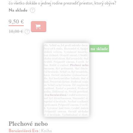
čo všetko dokáže o jednej rodine prezradiť priestor, ktorý obýva?
Na sklade
?
9,50 €
10,00 €
?
na sklade
Plechové nebo
Borušovičová Eva
| Kniha