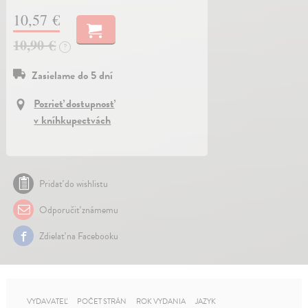
10,57 €
10,90 €
?
Zasielame do 5 dní
Pozrieť dostupnosť
v kníhkupectvách
Pridať do wishlistu
Odporučiť známemu
Zdielať na Facebooku
VYDAVATEĽ
POČET STRÁN
ROK VYDANIA
JAZYK