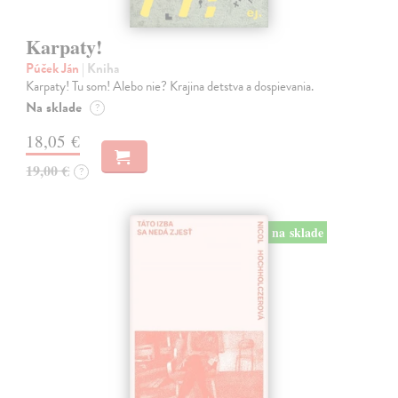
Karpaty!
Púček Ján
| Kniha
Karpaty! Tu som! Alebo nie? Krajina detstva a dospievania.
Na sklade
?
18,05 €
19,00 €
?
na sklade