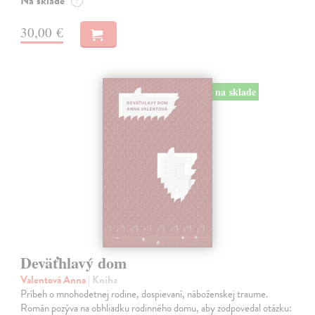
Na sklade
?
30,00 €
na sklade
Deväťhlavý dom
Valentová Anna
| Kniha
Príbeh o mnohodetnej rodine, dospievaní, náboženskej traume.
Román pozýva na obhliadku rodinného domu, aby zodpovedal otázku: