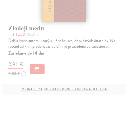
Zlodeji medu
Luk Lukáš
| Kniha
Ďalšia kniha autora, ktorý si už našiel svojich skalných čitateľov. Na
rozdiel od kníh predchádzajúcich, nie je zasadená do súčasnosti.
Zasielame do 14 dní
2,91 €
3,00 €
?
ZOBRAZIŤ ĎALŠIE Z KATEGÓRIE SLOVENSKÁ BELETRIA