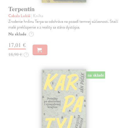
Terpentín
Cabala Lukáš
| Kniha
Zrodenie hrdinu Terpa sa odohráva na pozadí temnej súčasnosti. Stačí
malé preklopenie a z reality sa stáva dystópia.
Na sklade
?
17,01 €
18,90 €
?
na sklade