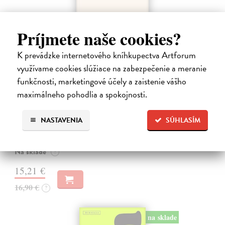
Príjmete naše cookies?
K prevádzke internetového kníhkupectva Artforum
využívame cookies slúžiace na zabezpečenie a meranie
funkčnosti, marketingové účely a zaistenie vášho
maximálneho pohodlia a spokojnosti.
Kolotočárka
Wernerová Jana
| Kniha
Tam, kde sa radosť zo slobodného pohybu a dobrodružstva prelína s
NASTAVENIA
SÚHLASÍM
pocitom vyčlenenia. Tam, kde rastie starý gaštan a okolo neho sa krúti
život dievčatka, ktoré od svojej starej mamy dostalo meno Zelinka.…
Na sklade
?
15,21 €
16,90 €
?
na sklade