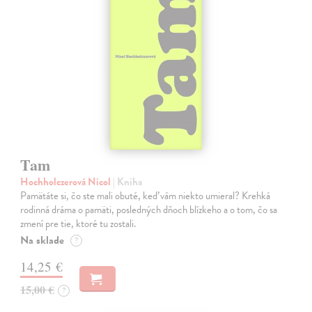
Tam
Hochholczerová Nicol
| Kniha
Pamätáte si, čo ste mali obuté, keď vám niekto umieral? Krehká
rodinná dráma o pamäti, posledných dňoch blízkeho a o tom, čo sa
zmení pre tie, ktoré tu zostali.
Na sklade
?
14,25 €
15,00 €
?