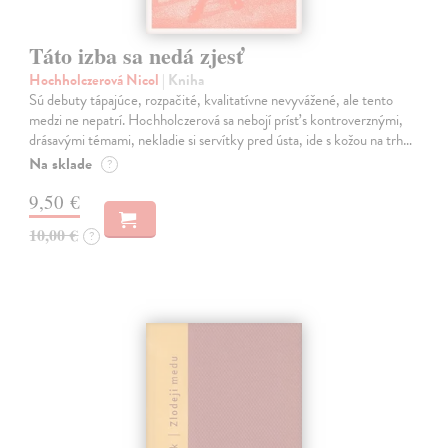
Táto izba sa nedá zjesť
Hochholczerová Nicol
| Kniha
Sú debuty tápajúce, rozpačité, kvalitatívne nevyvážené, ale tento
medzi ne nepatrí. Hochholczerová sa nebojí prísť s kontroverznými,
drásavými témami, nekladie si servítky pred ústa, ide s kožou na trh…
Na sklade
?
9,50 €
10,00 €
?