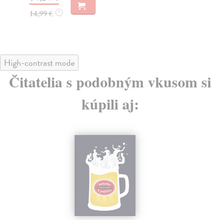
14,99 €
21
?
High-contrast mode
Čitatelia s podobným vkusom si
kúpili aj: