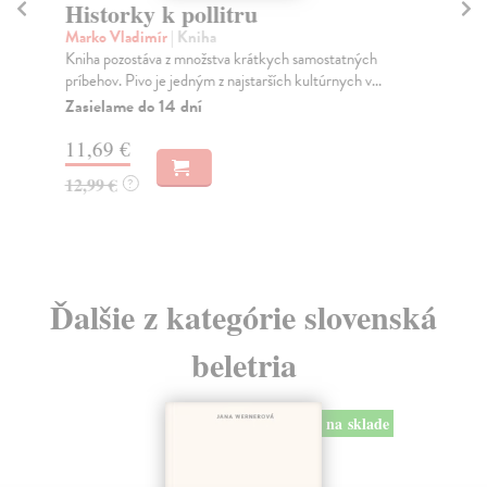
Historky k pollitru
H
Marko Vladimír
| Kniha
Ma
Kniha pozostáva z množstva krátkych samostatných
Vín
príbehov. Pivo je jedným z najstarších kultúrnych v...
ľud
Zasielame do 14 dní
Do
11,69 €
14
12,99 €
14
?
Ďalšie z kategórie slovenská
beletria
na sklade