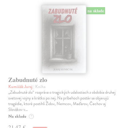
na sklade
Zabudnuté zlo
Kumičák Juraj
| Kniha
„Zabudnuté zlo“ rozpráva o tragických udalostiach z obdobia druhej
svetovej vojny a krátko po nej. Na príbehoch postáv sa objavujú
tragédie, ktoré postihli Židov, Nemcov, Maďarov, Čechov aj
Slovákov v…
Na sklade
?
21,47 €