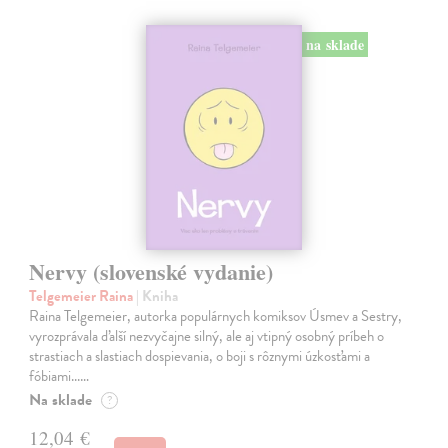
na sklade
Nervy (slovenské vydanie)
Telgemeier Raina
| Kniha
Raina Telgemeier, autorka populárnych komiksov Úsmev a Sestry,
vyrozprávala ďalší nezvyčajne silný, ale aj vtipný osobný príbeh o
strastiach a slastiach dospievania, o boji s rôznymi úzkosťami a
fóbiami...…
Na sklade
?
12,04 €