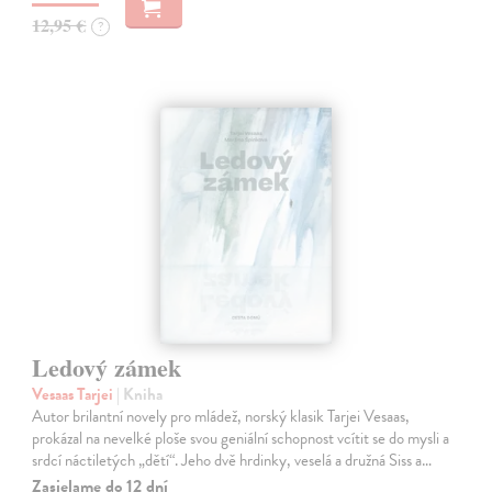
12,95 €
?
Ledový zámek
Vesaas Tarjei
| Kniha
Autor brilantní novely pro mládež, norský klasik Tarjei Vesaas,
prokázal na nevelké ploše svou geniální schopnost vcítit se do mysli a
srdcí náctiletých „dětí“. Jeho dvě hrdinky, veselá a družná Siss a…
Zasielame do 12 dní