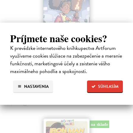
Príjmete naše cookies?
K prevádzke internetového kníhkupectva Artforum
Minecraft: Srdce z kameňa 2
využívame cookies slúžiace na zabezpečenie a meranie
Clemson Andrew, Lawson Jeremy, Esposito Taylor
| Kniha
funkčnosti, marketingové účely a zaistenie vášho
Druhé pokračovanie napínavého dobrodružstva zo sveta Minecraftu.
Samotársky farmár Cobb sa chce len starať o svoju úrodu, zbierať
maximálneho pohodlia a spokojnosti.
suroviny a mať pokoj.
Na sklade
?
NASTAVENIA
SÚHLASÍM
9,45 €
9,95 €
?
na sklade