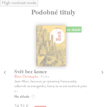
High-contrast mode
Podobné tituly
na sklade
Svět bez konce
K
Blain Christophe
| Kniha
Ma
Jean-Marc Jancovici je významný francouzský
Nes
odborník na energetiku, který se ve své osvětové práci
poř
v...
Za
Na sklade
?
18
24,51 €