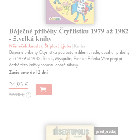
Báječné příběhy Čtyřlístku 1979 až 1982
- 5.velká knihy
Němeček Jaroslav, Štíplová Ljuba
| Kniha
Báječné příběhy Čtyřlístku jsou pátým dílem v řadě, obsahují příběhy
z let 1979 až 1982. Bobík, Myšpulín, Pinďa a Fifinka Vám přejí při
četbě této knížky spoustu dobré zábavy.
Zasielame do 12 dní
24,93 €
27,70 €
?
predpredaj