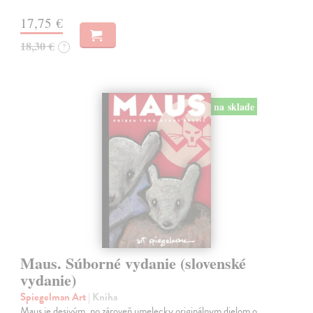
17,75 €
18,30 €
?
na sklade
Maus. Súborné vydanie (slovenské
vydanie)
Spiegelman Art
| Kniha
Maus je desivým, no zároveň umelecky originálnym dielom o