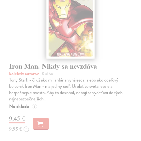
Iron Man. Nikdy sa nevzdáva
kolektív autorov
| Kniha
Tony Stark - či už ako miliardár a vynálezca, alebo ako oceľový
bojovník Iron Man - má jediný cieľ: Urobiť zo sveta lepšie a
bezpečnejšie miesto. Aby to dosiahol, nebojí sa vydať ani do tých
najnebezpečnejších…
Na sklade
?
9,45 €
9,95 €
?