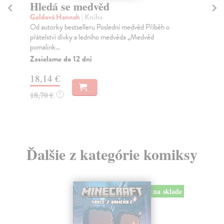
Hledá se medvěd
S
dě
Goldová Hannah
| Kniha
Od autorky bestselleru Poslední medvěd Příběh o
Br
přátelství dívky a ledního medvěda „Medvěd
Kom
pomalink...
eru
Zasielame do 12 dní
Za
18,14 €
22
18,70 €
?
23
Ďalšie z kategórie komiksy
na sklade