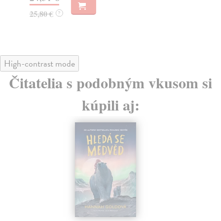
18
25,80 €
?
High-contrast mode
Čitatelia s podobným vkusom si
kúpili aj: