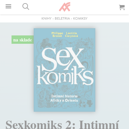
KNIHY
-
BELETRIA
-
KOMIKSY
na sklade
Sexkomiks 2: Intimní