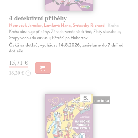
4 detektivní příběhy
Němeček Jaroslav, Lamková Hana, Svitavský Richard
| Kniha
Kniha obsahuje příběhy: Záhada zamčené skříně; Zlatý skarabeus;
Stopy vedou do cirkusu; Pátrání po Hubertovi
Čaká sa dotlač, vychádza 14.8.2026, zasielame do 7 dní od
dotlače
15,71 €
16,20 €
?
novinka