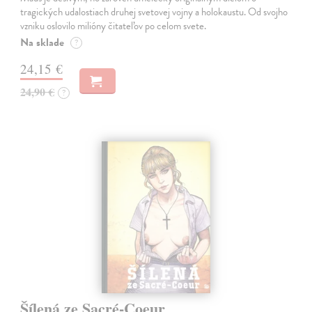
tragických udalostiach druhej svetovej vojny a holokaustu. Od svojho
vzniku oslovilo milióny čitateľov po celom svete.
Na sklade
?
24,15 €
24,90 €
?
Šílená ze Sacré-Coeur