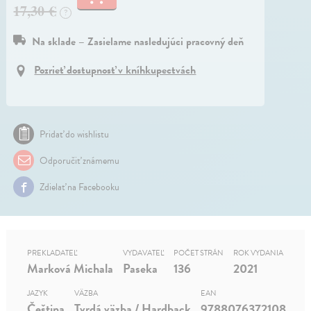
17,30 €
?
Na sklade – Zasielame nasledujúci pracovný deň
Pozrieť dostupnosť v kníhkupectvách
Pridať do wishlistu
Odporučiť známemu
Zdielať na Facebooku
PREKLADATEĽ
VYDAVATEĽ
POČET STRÁN
ROK VYDANIA
Marková Michala
Paseka
136
2021
JAZYK
VÄZBA
EAN
Čeština
Tvrdá väzba / Hardback
9788076372108