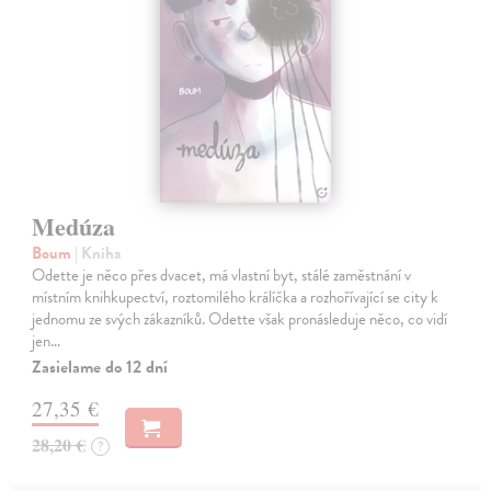
Medúza
Boum
| Kniha
Odette je něco přes dvacet, má vlastní byt, stálé zaměstnání v
místním knihkupectví, roztomilého králíčka a rozhořívající se city k
jednomu ze svých zákazníků. Odette však pronásleduje něco, co vidí
jen…
Zasielame do 12 dní
27,35 €
28,20 €
?