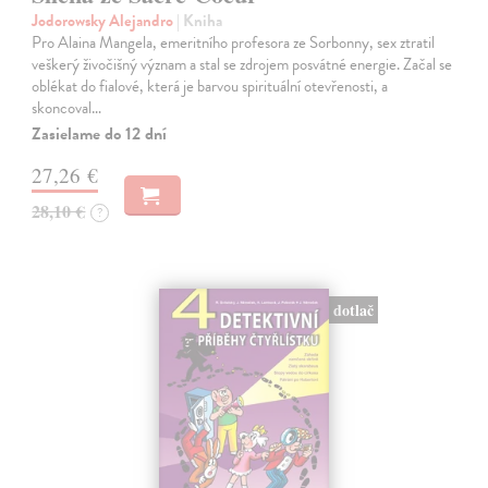
Jodorowsky Alejandro
| Kniha
Pro Alaina Mangela, emeritního profesora ze Sorbonny, sex ztratil
veškerý živočišný význam a stal se zdrojem posvátné energie. Začal se
oblékat do fialové, která je barvou spirituální otevřenosti, a
skoncoval…
Zasielame do 12 dní
27,26 €
28,10 €
?
dotlač