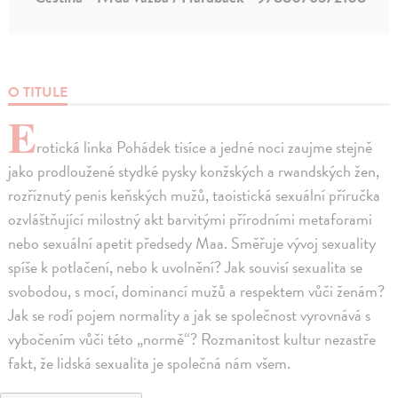
O TITULE
E
rotická linka Pohádek tisíce a jedné noci zaujme stejně
jako prodloužené stydké pysky konžských a rwandských žen,
rozříznutý penis keňských mužů, taoistická sexuální příručka
ozvláštňující milostný akt barvitými přírodními metaforami
nebo sexuální apetit předsedy Maa. Směřuje vývoj sexuality
spíše k potlačení, nebo k uvolnění? Jak souvisí sexualita se
svobodou, s mocí, dominancí mužů a respektem vůči ženám?
Jak se rodí pojem normality a jak se společnost vyrovnává s
vybočením vůči této „normě“? Rozmanitost kultur nezastře
fakt, že lidská sexualita je společná nám všem.