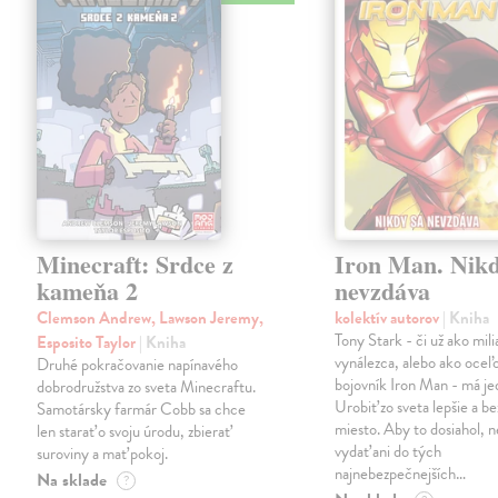
Minecraft: Srdce z
Iron Man. Nikd
kameňa 2
nevzdáva
Clemson Andrew, Lawson Jeremy,
kolektív autorov
| Kniha
Tony Stark - či už ako mili
Esposito Taylor
| Kniha
vynálezca, alebo ako oceľ
Druhé pokračovanie napínavého
bojovník Iron Man - má jed
dobrodružstva zo sveta Minecraftu.
Urobiť zo sveta lepšie a b
Samotársky farmár Cobb sa chce
miesto. Aby to dosiahol, n
len starať o svoju úrodu, zbierať
vydať ani do tých
suroviny a mať pokoj.
najnebezpečnejších…
Na sklade
?