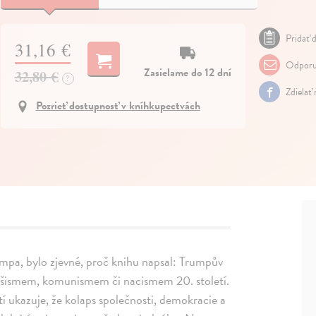
Pridať d
31,16 €
Odporu
Zasielame do 12 dní
32,80 €
?
Zdielať
Pozrieť dostupnosť v kníhkupectvách
mpa, bylo zjevné, proč knihu napsal: Trumpův
fašismem, komunismem či nacismem 20. století.
tí ukazuje, že kolaps společnosti, demokracie a