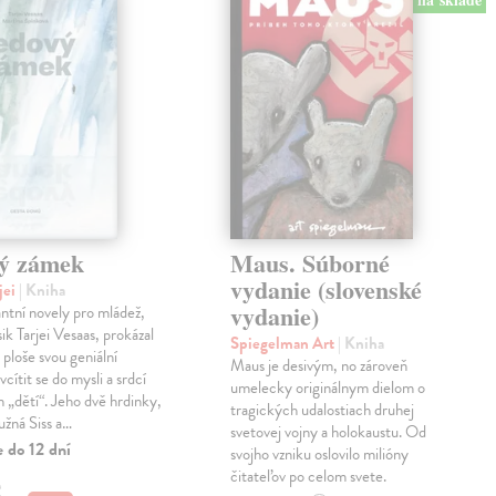
ý zámek
Maus. Súborné
vydanie (slovenské
jei
| Kniha
vydanie)
antní novely pro mládež,
ik Tarjei Vesaas, prokázal
Spiegelman Art
| Kniha
 ploše svou geniální
Maus je desivým, no zároveň
cítit se do mysli a srdcí
umelecky originálnym dielom o
h „dětí“. Jeho dvě hrdinky,
tragických udalostiach druhej
ružná Siss a…
svetovej vojny a holokaustu. Od
 do 12 dní
svojho vzniku oslovilo milióny
čitateľov po celom svete.
€