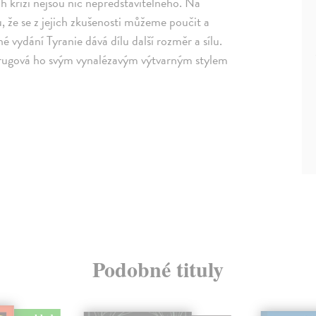
h krizí nejsou nic nepředstavitelného. Na
, že se z jejich zkušenosti můžeme poučit a
é vydání Tyranie dává dílu další rozměr a sílu.
ugová ho svým vynalézavým výtvarným stylem
Podobné tituly