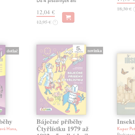
Do 4 pracovných dní
18,30 €
12,04 €
12,95 €
?
novinka
dotlač
íběhy
Báječné příběhy
Insekt
Čtyřlístku 1979 až
ová Hana,
Kuper Pe
Prehistori