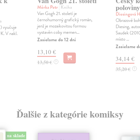
k k
Van Gogh 21. století
Český k
poloviny
Měrka Petr
| Kniha
Van Gogh 21. století je
Diesingová 
černohumorný grafický román,
Obrazově boh
a
jenž je mozaikovitou formou
Diesing, auto
) vyučuje
vystavěn coby memen...
Saudek (2010
K. V nakl.
místo ...
Zasielame do 12 dní
Zasielame d
13,10 €
34,14 €
13,50 €
?
35,20 €
?
Ďalšie z kategórie komiksy
na sklade