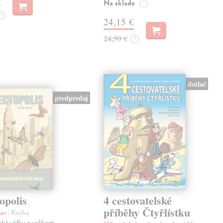
Na sklade
?
?
24,15 €
24,90 €
?
dotlač
predpredaj
opolis
4 cestovatelské
příběhy Čtyřlístku
ter
| Kniha
cké vážky o velikosti