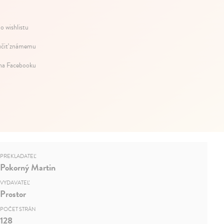
o wishlistu
čiť známemu
 na Facebooku
PREKLADATEĽ
Pokorný Martin
VYDAVATEĽ
Prostor
POČET STRÁN
128