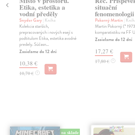
Místo v prostoru.
Řeč. Příspěve
Etika, estetika a
situační
vodní předěly
fenomenologii
y
Snyder Gary
| Kniha
Pokorný Martin
| Knih
Kolekcia starších,
Martin Pokorný (* 1973
prepracovaných i nových esejí s
komparatistiku na FF U
podtitulom Etika, estetika avodné
Zasielame do 12 dní
predely. Súčasn...
17,27 €
Zasielame do 12 dní
17,80 €
?
10,38 €
10,70 €
?
na sklade