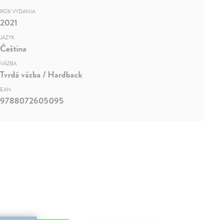
ROK VYDANIA
2021
JAZYK
Čeština
VÄZBA
Tvrdá väzba / Hardback
EAN
9788072605095