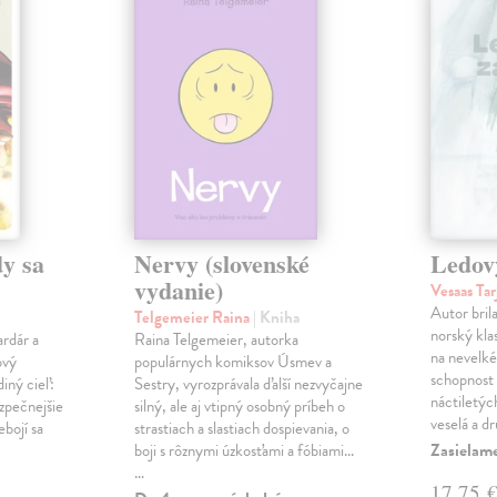
y sa
Nervy (slovenské
Ledov
vydanie)
Vesaas Tar
Autor bril
Telgemeier Raina
| Kniha
norský klas
ardár a
Raina Telgemeier, autorka
na nevelké
ový
populárnych komiksov Úsmev a
schopnost v
iný cieľ:
Sestry, vyrozprávala ďalší nezvyčajne
náctiletýc
ezpečnejšie
silný, ale aj vtipný osobný príbeh o
veselá a d
ebojí sa
strastiach a slastiach dospievania, o
Zasielame
boji s rôznymi úzkosťami a fóbiami...
…
17,75 