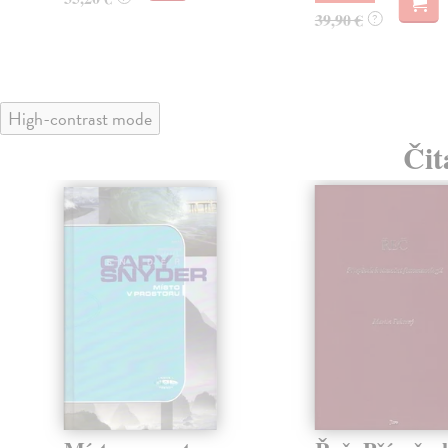
39,90 €
?
High-contrast mode
Čit