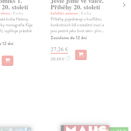
omiks 1.
Ještě jsme ve válce.
Tr
 20. století
Příběhy 20. století
Šin
Na 
Helena
| Kniha
kolektív autorov
| Kniha
kter
atá kniha Heleny
Příběhy pojednávají o konfliktu
uli
rky monografie Kája
konkrétních lidí s totalitní mocí a
pl...
), vyplňuje prázdné
jsou pestré jako život sám- přin...
Na 
Zasielame do 12 dní
Dod
o 12 dní
27,26 €
14
28,10 €
?
14,
na sklade