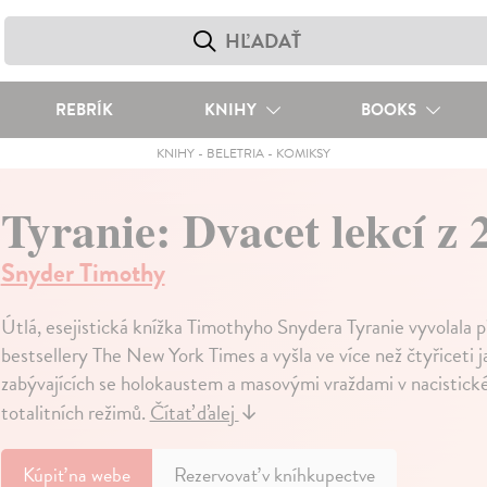
REBRÍK
KNIHY
BOOKS
KNIHY
-
BELETRIA
-
KOMIKSY
Tyranie: Dvacet lekcí z 2
Snyder Timothy
Útlá, esejistická knížka Timothyho Snydera Tyranie vyvolala p
bestsellery The New York Times a vyšla ve více než čtyřiceti 
zabývajících se holokaustem a masovými vraždami v nacistic
totalitních režimů.
Čítať ďalej
↓
Kúpiť
na webe
Rezervovať v kníhkupectve