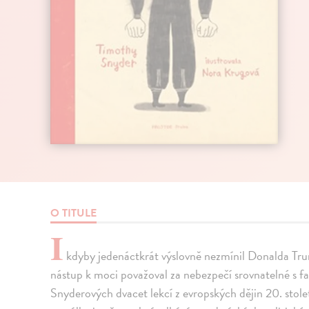
O TITULE
I
kdyby jedenáctkrát výslovně nezmínil Donalda Tru
nástup k moci považoval za nebezpečí srovnatelné s 
Snyderových dvacet lekcí z evropských dějin 20. stole