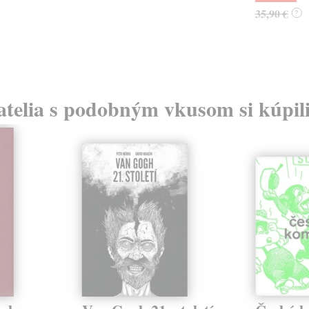
35,90 €
?
atelia s podobným vkusom si kúpili