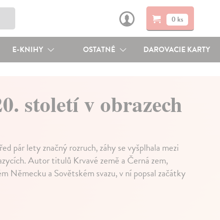
0 ks
E-KNIHY
OSTATNÉ
DAROVACIE KARTY
0. století v obrazech
řed pár lety značný rozruch, záhy se vyšplhala mezi
jazycích. Autor titulů Krvavé země a Černá zem,
kém Německu a Sovětském svazu, v ní popsal začátky