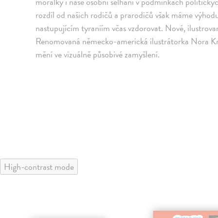
morálky i naše osobní selhání v podmínkách politickýc
rozdíl od našich rodičů a prarodičů však máme výhodu
nastupujícím tyraniím včas vzdorovat. Nové, ilustrovan
Renomovaná německo-americká ilustrátorka Nora Kr
mění ve vizuálně působivé zamyšlení.
High-contrast mode