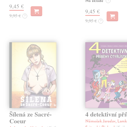
Na sklade
?
9,45 €
9,45 €
9,95 €
?
9,95 €
?
Šílená ze Sacré-
4 detektivní př
Coeur
Němeček Jaroslav, Lamk