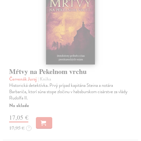
Mŕtvy na Pekelnom vrchu
Červenák Juraj
| Kniha
Historická detektívka. Prvý prípad kapitána Steina a notára
Barbariča, ktorí súna stope zločinu v habsburskom cisárstve za vlády
Rudolfa II.
Na sklade
17,05 €
17,95 €
?