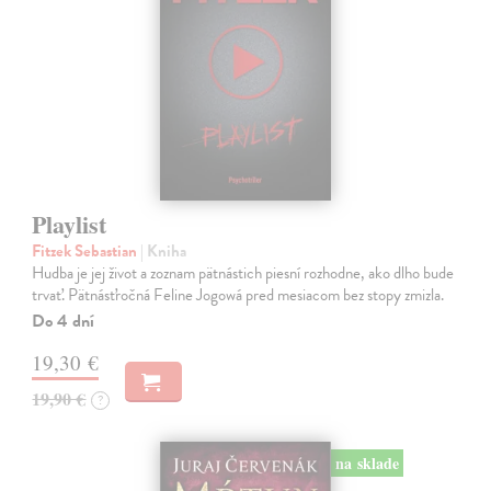
Playlist
Fitzek Sebastian
| Kniha
Hudba je jej život a zoznam pätnástich piesní rozhodne, ako dlho bude
trvať. Pätnásťročná Feline Jogowá pred mesiacom bez stopy zmizla.
Do 4 dní
19,30 €
19,90 €
?
na sklade