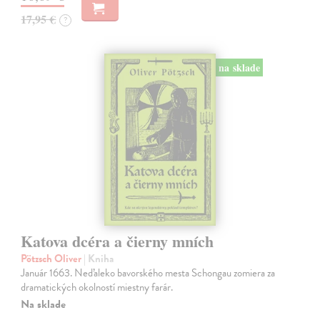
17,95 €
?
na sklade
Katova dcéra a čierny mních
Pötzsch Oliver
| Kniha
Január 1663. Neďaleko bavorského mesta Schongau zomiera za
dramatických okolností miestny farár.
Na sklade