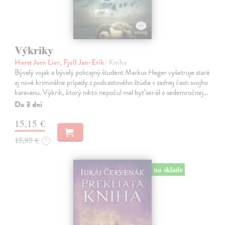
Výkriky
Horst Jorn Lier, Fjell Jan-Erik
| Kniha
Bývalý vojak a bývalý policajný študent Markus Heger vyšetruje staré
aj nové kriminálne prípady z podcastového štúdia v zadnej časti svojho
karavanu. Výkrik, ktorý nikto nepočul mal byť seriál o sedemročnej…
Do 3 dní
15,15 €
15,95 €
?
na sklade