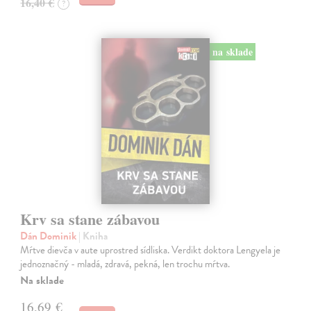
16,40 €
?
na sklade
Krv sa stane zábavou
Dán Dominik
| Kniha
Mŕtve dievča v aute uprostred sídliska. Verdikt doktora Lengyela je
jednoznačný - mladá, zdravá, pekná, len trochu mŕtva.
Na sklade
16,69 €