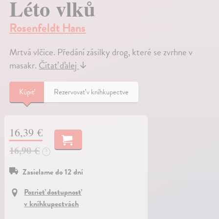
Léto vlků
Rosenfeldt Hans
Mrtvá vlčice. Předání zásilky drog, které se zvrhne v
masakr.
Čítať ďalej
↓
Kúpiť
Rezervovať v kníhkupectve
16,39 €
16,90 €
?
Zasielame do 12 dní
Pozrieť dostupnosť
v kníhkupectvách