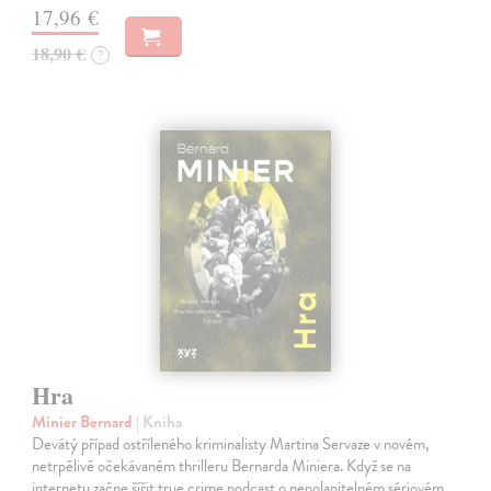
17,96 €
18,90 €
?
Hra
Minier Bernard
| Kniha
Devátý případ ostříleného kriminalisty Martina Servaze v novém,
netrpělivě očekávaném thrilleru Bernarda Miniera. Když se na
internetu začne šířit true crime podcast o nepolapitelném sériovém