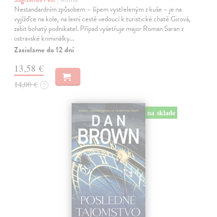
Nestandardním způsobem – šípem vystřeleným z kuše – je na
vyjížďce na kole, na lesní cestě vedoucí k turistické chatě Girová,
zabit bohatý podnikatel. Případ vyšetřuje major Roman Saran z
ostravské kriminálky…
Zasielame do 12 dní
13,58 €
14,00 €
?
na sklade