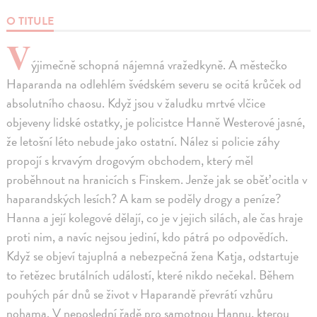
O TITULE
V
ýjimečně schopná nájemná vražedkyně. A městečko
Haparanda na odlehlém švédském severu se ocitá krůček od
absolutního chaosu. Když jsou v žaludku mrtvé vlčice
objeveny lidské ostatky, je policistce Hanně Westerové jasné,
že letošní léto nebude jako ostatní. Nález si policie záhy
propojí s krvavým drogovým obchodem, který měl
proběhnout na hranicích s Finskem. Jenže jak se oběť ocitla v
haparandských lesích? A kam se poděly drogy a peníze?
Hanna a její kolegové dělají, co je v jejich silách, ale čas hraje
proti nim, a navíc nejsou jediní, kdo pátrá po odpovědích.
Když se objeví tajuplná a nebezpečná žena Katja, odstartuje
to řetězec brutálních událostí, které nikdo nečekal. Během
pouhých pár dnů se život v Haparandě převrátí vzhůru
nohama. V neposlední řadě pro samotnou Hannu, kterou