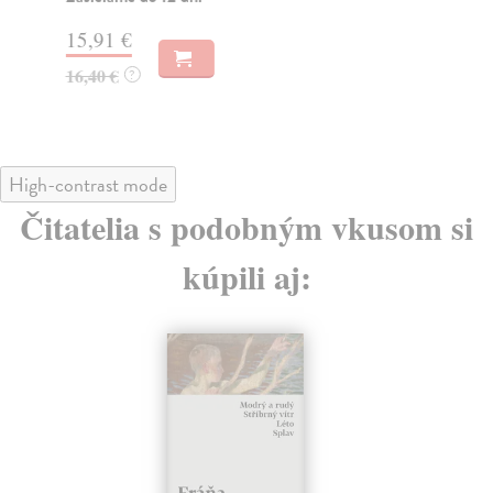
15,91 €
15
16,40 €
16
?
High-contrast mode
Čitatelia s podobným vkusom si
kúpili aj: