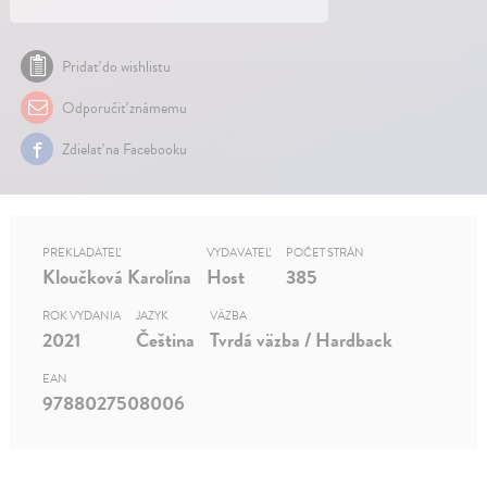
Pridať do wishlistu
Odporučiť známemu
Zdielať na Facebooku
PREKLADATEĽ
VYDAVATEĽ
POČET STRÁN
Kloučková Karolína
Host
385
ROK VYDANIA
JAZYK
VÄZBA
2021
Čeština
Tvrdá väzba / Hardback
EAN
9788027508006