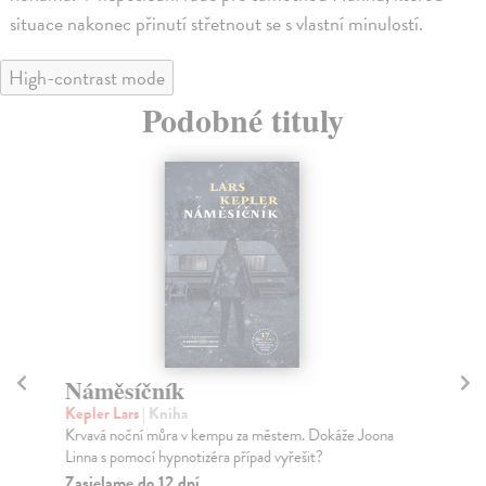
situace nakonec přinutí střetnout se s vlastní minulostí.
High-contrast mode
Podobné tituly
Náměsíčník
Z
Kepler Lars
| Kniha
Kep
Krvavá noční můra v kempu za městem. Dokáže Joona
Osm
Linna s pomocí hypnotizéra případ vyřešit?
jed
Zasielame do 12 dní
Za