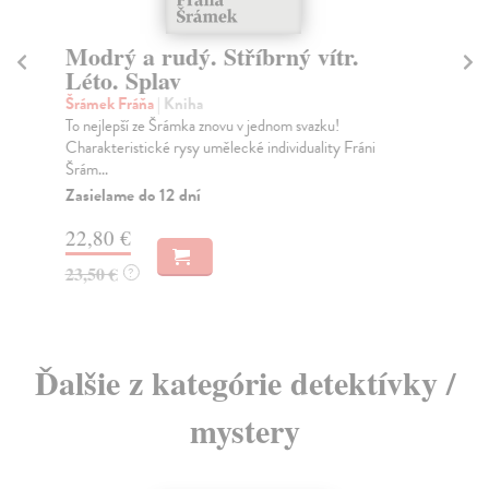
Modrý a rudý. Stříbrný vítr.
S
Léto. Splav
Tu
Živ
Šrámek Fráňa
| Kniha
ned
To nejlepší ze Šrámka znovu v jednom svazku!
kte.
Charakteristické rysy umělecké individuality Fráni
Šrám...
Za
Zasielame do 12 dní
15
22,80 €
16
23,50 €
?
Ďalšie z kategórie detektívky /
mystery