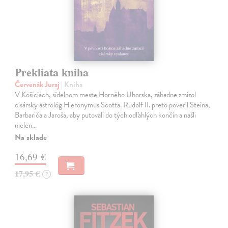
Prekliata kniha
Červenák Juraj
| Kniha
V Košiciach, sídelnom meste Horného Uhorska, záhadne zmizol
cisársky astrológ Hieronymus Scotta. Rudolf II. preto poveril Steina,
Barbariča a Jaroša, aby putovali do tých odľahlých končín a našli
nielen…
Na sklade
16,69 €
17,95 €
?