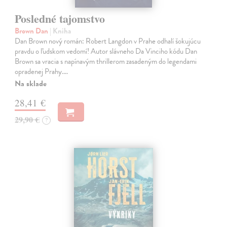
Posledné tajomstvo
Brown Dan
| Kniha
Dan Brown nový román: Robert Langdon v Prahe odhalí šokujúcu
pravdu o ľudskom vedomí! Autor slávneho Da Vinciho kódu Dan
Brown sa vracia s napínavým thrillerom zasadeným do legendami
opradenej Prahy.…
Na sklade
28,41 €
29,90 €
?