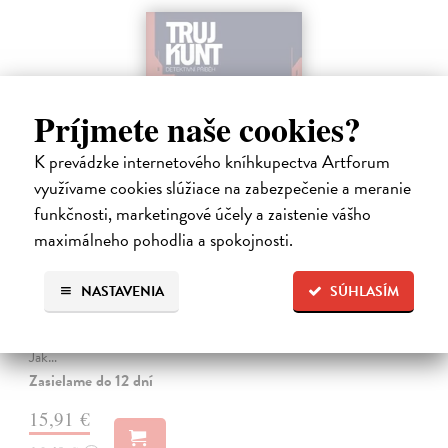
Príjmete naše cookies?
K prevádzke internetového kníhkupectva Artforum
využívame cookies slúžiace na zabezpečenie a meranie
funkčnosti, marketingové účely a zaistenie vášho
maximálneho pohodlia a spokojnosti.
Tramwaj na Sachsenberg
Sagitarius Petr
| Kniha
NASTAVENIA
SÚHLASÍM
Tramwaj Cafe je kavárna v polském Těšíně a zároveň místo, kde se
sbíhají všechny nitky související s dalším brutálním zločinem, který
musí vyřešit Roman Saran, major ostravské kriminálky, a jeho tým.
Jak…
Zasielame do 12 dní
15,91 €