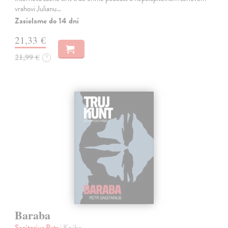
vrahovi Julianu…
Zasielame do 14 dní
21,33 €
21,99 €
?
Baraba
Sagitarius Petr
| Kniha