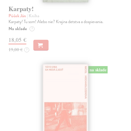
Karpaty!
Púček Ján
| Kniha
Karpaty! Tu som! Alebo nie? Krajina detstva a dospievania.
Na sklade
?
18,05 €
19,00 €
?
na sklade