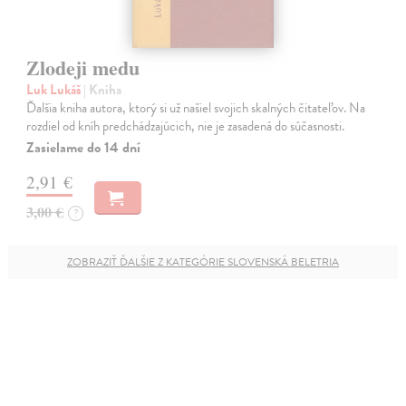
Zlodeji medu
Luk Lukáš
| Kniha
Ďalšia kniha autora, ktorý si už našiel svojich skalných čitateľov. Na
rozdiel od kníh predchádzajúcich, nie je zasadená do súčasnosti.
Zasielame do 14 dní
2,91 €
3,00 €
?
ZOBRAZIŤ ĎALŠIE Z KATEGÓRIE SLOVENSKÁ BELETRIA