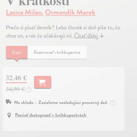
V krátkosti
Lasica Milan
,
Ormandík Marek
Prečo si písať denník? Lebo človek si doň píše to, čo
chce on, a nie čo očakávajú iní.
Čítať ďalej
↓
Kúpiť
Rezervovať v kníhkupectve
32,46 €
34,90 €
?
Na sklade – Zasielame nasledujúci pracovný deň
?
Pozrieť dostupnosť v kníhkupectvách