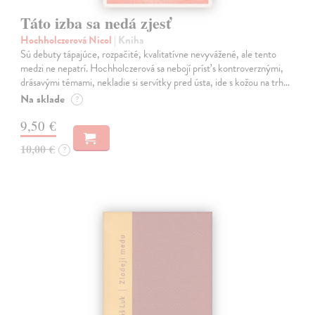
Táto izba sa nedá zjesť
Hochholczerová Nicol
| Kniha
Sú debuty tápajúce, rozpačité, kvalitatívne nevyvážené, ale tento
medzi ne nepatrí. Hochholczerová sa nebojí prísť s kontroverznými,
drásavými témami, nekladie si servítky pred ústa, ide s kožou na trh…
Na sklade
?
9,50 €
10,00 €
?