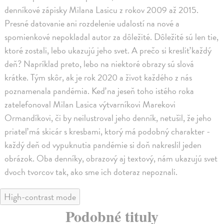
denníkové zápisky Milana Lasicu z rokov 2009 až 2015.
Presné datovanie ani rozdelenie udalostí na nové a
spomienkové nepokladal autor za dôležité. Dôležité sú len tie,
ktoré zostali, lebo ukazujú jeho svet. A prečo si kresliť každý
deň? Napríklad preto, lebo na niektoré obrazy sú slová
krátke. Tým skôr, ak je rok 2020 a život každého z nás
poznamenala pandémia. Keď na jeseň toho istého roka
zatelefonoval Milan Lasica výtvarníkovi Marekovi
Ormandíkovi, či by neilustroval jeho denník, netušil, že jeho
priateľ má skicár s kresbami, ktorý má podobný charakter -
každý deň od vypuknutia pandémie si doň nakreslil jeden
obrázok. Oba denníky, obrazový aj textový, nám ukazujú svet
dvoch tvorcov tak, ako sme ich doteraz nepoznali.
High-contrast mode
Podobné tituly