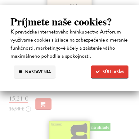
Príjmete naše cookies?
K prevádzke internetového kníhkupectva Artforum
využívame cookies slúžiace na zabezpečenie a meranie
funkčnosti, marketingové účely a zaistenie vášho
Kolotočárka
maximálneho pohodlia a spokojnosti.
Wernerová Jana
| Kniha
Tam, kde sa radosť zo slobodného pohybu a dobrodružstva prelína s
NASTAVENIA
SÚHLASÍM
pocitom vyčlenenia. Tam, kde rastie starý gaštan a okolo neho sa krúti
život dievčatka, ktoré od svojej starej mamy dostalo meno Zelinka.…
Na sklade
?
15,21 €
16,90 €
?
na sklade