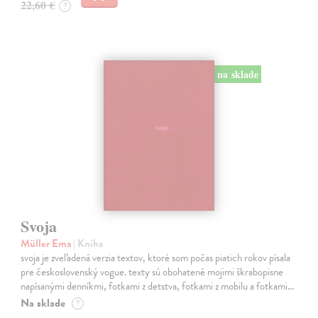
22,60 €
?
na sklade
Svoja
Müller Ema
| Kniha
svoja je zveľadená verzia textov, ktoré som počas piatich rokov písala
pre československý vogue. texty sú obohatené mojimi škrabopisne
napísanými denníkmi, fotkami z detstva, fotkami z mobilu a fotkami…
Na sklade
?