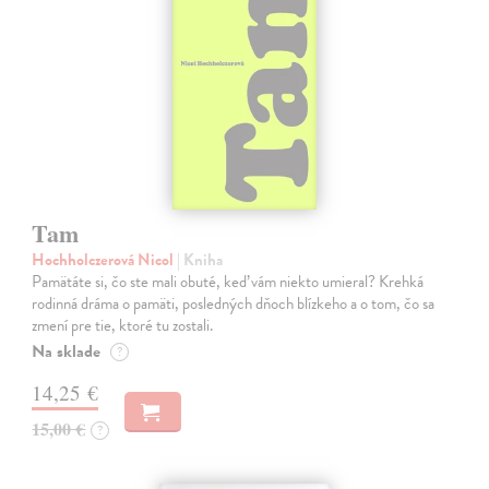
Tam
Hochholczerová Nicol
| Kniha
Pamätáte si, čo ste mali obuté, keď vám niekto umieral? Krehká
rodinná dráma o pamäti, posledných dňoch blízkeho a o tom, čo sa
zmení pre tie, ktoré tu zostali.
Na sklade
?
14,25 €
15,00 €
?