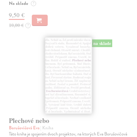
Na sklade
?
9,50 €
10,00 €
?
na sklade
Plechové nebo
Borušovičová Eva
| Kniha
Táto kniha je spojením dvoch projektov, na ktorých Eva Borušovičová