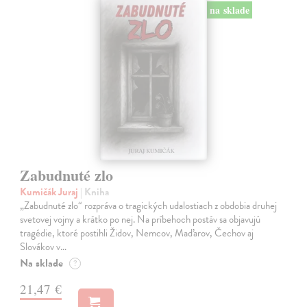
na sklade
Zabudnuté zlo
Kumičák Juraj
| Kniha
„Zabudnuté zlo“ rozpráva o tragických udalostiach z obdobia druhej
svetovej vojny a krátko po nej. Na príbehoch postáv sa objavujú
tragédie, ktoré postihli Židov, Nemcov, Maďarov, Čechov aj
Slovákov v…
Na sklade
?
21,47 €