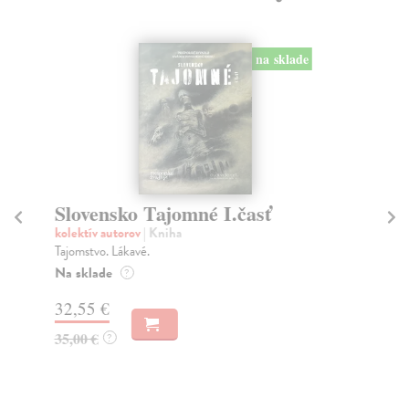
na sklade
Slovensko Tajomné I.časť
S
kolektív autorov
| Kniha
Mi
Tajomstvo. Lákavé.
Kon
rom
Na sklade
?
Na
32,55 €
45
35,00 €
?
46