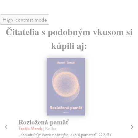
High-contrast mode
Čitatelia s podobným vkusom si
kúpili aj:
Rozložená pamäť
D
M
Torčík Marek
| Kniha
„Zabudnúť je často zložitejšie, ako si pamätať.“ O 3:37
Rú