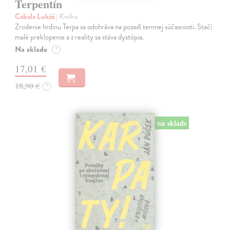
Terpentín
Cabala Lukáš
| Kniha
Zrodenie hrdinu Terpa sa odohráva na pozadí temnej súčasnosti. Stačí
malé preklopenie a z reality sa stáva dystópia.
Na sklade
?
17,01 €
18,90 €
?
na sklade