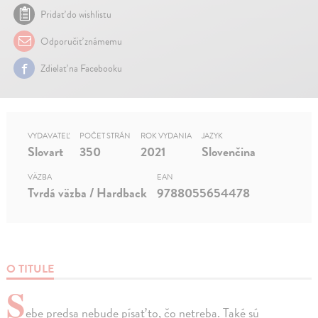
Pridať do wishlistu
Odporučiť známemu
Zdielať na Facebooku
VYDAVATEĽ
POČET STRÁN
ROK VYDANIA
JAZYK
Slovart
350
2021
Slovenčina
VÄZBA
EAN
Tvrdá väzba / Hardback
9788055654478
O TITULE
S
ebe predsa nebude písať to, čo netreba. Také sú