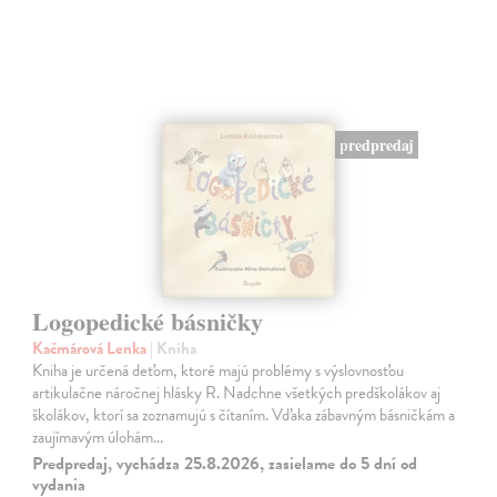
predpredaj
Logopedické básničky
Kačmárová Lenka
| Kniha
Kniha je určená deťom, ktoré majú problémy s výslovnosťou
artikulačne náročnej hlásky R. Nadchne všetkých predškolákov aj
školákov, ktorí sa zoznamujú s čítaním. Vďaka zábavným básničkám a
zaujímavým úlohám…
Predpredaj, vychádza 25.8.2026, zasielame do 5 dní od
vydania