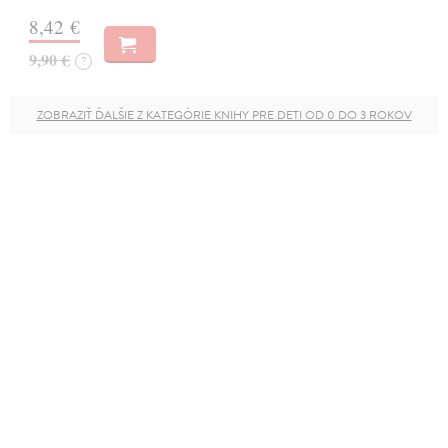
8,42 €
9,90 €
?
ZOBRAZIŤ ĎALŠIE Z KATEGÓRIE KNIHY PRE DETI OD 0 DO 3 ROKOV