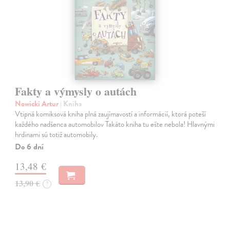
Fakty a výmysly o autách
Nowicki Artur
| Kniha
Vtipná komiksová kniha plná zaujímavostí a informácií, ktorá poteší
každého nadšenca automobilov Takáto kniha tu ešte nebola! Hlavnými
hrdinami sú totiž automobily.
Do 6 dní
13,48 €
13,90 €
?