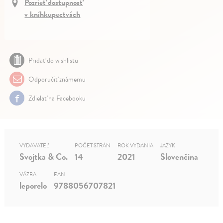
Pozrieť dostupnosť
v kníhkupectvách
Pridať do wishlistu
Odporučiť známemu
Zdielať na Facebooku
VYDAVATEĽ
POČET STRÁN
ROK VYDANIA
JAZYK
Svojtka & Co.
14
2021
Slovenčina
VÄZBA
EAN
leporelo
9788056707821