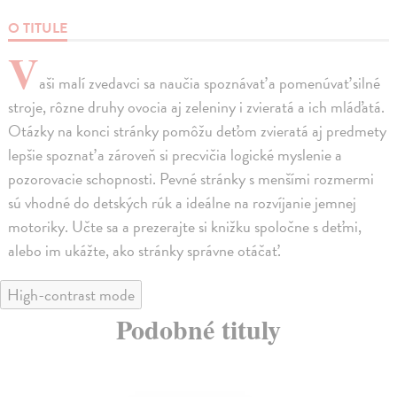
O TITULE
V
aši malí zvedavci sa naučia spoznávať a pomenúvať silné
stroje, rôzne druhy ovocia aj zeleniny i zvieratá a ich mláďatá.
Otázky na konci stránky pomôžu deťom zvieratá aj predmety
lepšie spoznať a zároveň si precvičia logické myslenie a
pozorovacie schopnosti. Pevné stránky s menšími rozmermi
sú vhodné do detských rúk a ideálne na rozvíjanie jemnej
motoriky. Učte sa a prezerajte si knižku spoločne s deťmi,
alebo im ukážte, ako stránky správne otáčať.
High-contrast mode
Podobné tituly