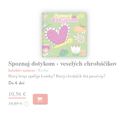
Spoznaj dotykom - veselých chrobáčikov
kolektív autorov
| Kniha
Ktorý hmyz opeľuje kvietky? Ktorý chrobáčik tká pavučiny?
Do 6 dní
10,56 €
10,89 €
?