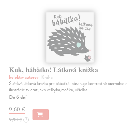
Kuk, bábätko! Látková knižka
kolektív autorov
| Kniha
Šušťavá látková knižka pre bábätká, obsahuje kontrastné čiernobiele
ilustrácie zvierat, ako veľryba,mačka, včielka.
Do 6 dní
9,60 €
9,90 €
?