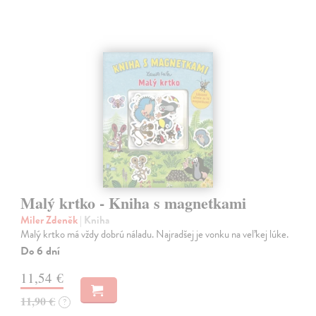
Malý krtko - Kniha s magnetkami
Miler Zdeněk
| Kniha
Malý krtko má vždy dobrú náladu. Najradšej je vonku na veľkej lúke.
Do 6 dní
11,54 €
11,90 €
?