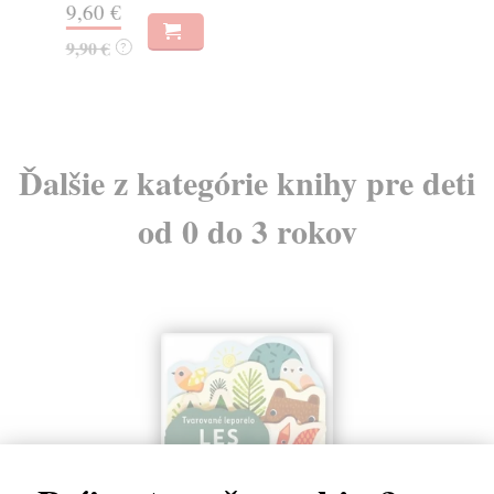
9,60 €
4,
9,90 €
4,
?
Ďalšie z kategórie knihy pre deti
od 0 do 3 rokov