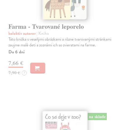
Farma - Tvarované leporelo
kolektív autorov
| Kniha
Táto knižka s veselými obrázkami a rôzne tvarovanými stránkami
zaujme malé deti a zoznámi ich so zvieratami na farme.
Do 6 dní
7,66 €
7,90 €
?
na sklade