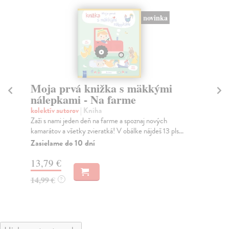
novinka
Moja prvá knižka s mäkkými
M
nálepkami - Na farme
n
kolektív autorov
| Kniha
kol
Zaži s nami jeden deň na farme a spoznaj nových
Zaž
kamarátov a všetky zvieratká! V obálke nájdeš 13 pls...
kam
Zasielame do 10 dní
Za
13,79 €
13
14,99 €
14
?