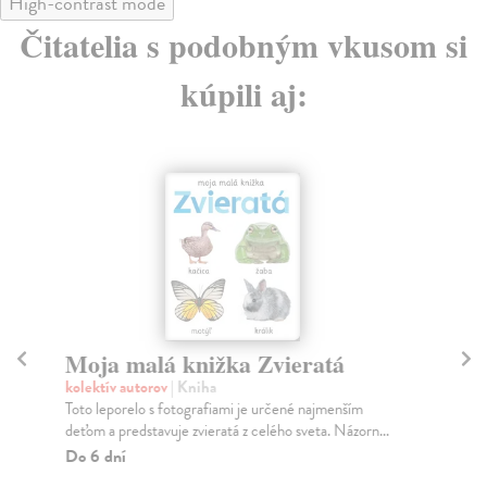
High-contrast mode
Čitatelia s podobným vkusom si
kúpili aj:
Moja malá knižka Zvieratá
M
kolektív autorov
| Kniha
kol
Toto leporelo s fotografiami je určené najmenším
Dop
deťom a predstavuje zvieratá z celého sveta. Názorn...
obr
Do 6 dní
Za