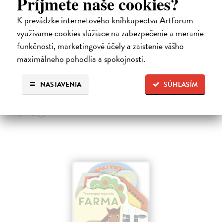
Príjmete naše cookies?
K prevádzke internetového kníhkupectva Artforum
Les - Tvarované leporelo
využívame cookies slúžiace na zabezpečenie a meranie
funkčnosti, marketingové účely a zaistenie vášho
Payne Sally
| Kniha
Táto knižka s veselými obrázkami a rôzne tvarovanými stránkami
maximálneho pohodlia a spokojnosti.
zaujme malé deti a zoznámi ich so životom v lese.
Do 6 dní
NASTAVENIA
SÚHLASÍM
7,66 €
7,90 €
?