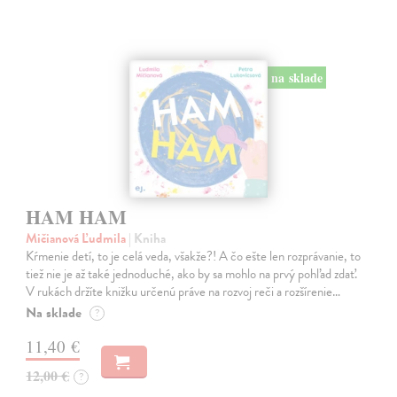
na sklade
HAM HAM
Mičianová Ľudmila
| Kniha
Kŕmenie detí, to je celá veda, všakže?! A čo ešte len rozprávanie, to
tiež nie je až také jednoduché, ako by sa mohlo na prvý pohľad zdať.
V rukách držíte knižku určenú práve na rozvoj reči a rozšírenie…
Na sklade
?
11,40 €
12,00 €
?