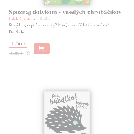
Spoznaj dotykom - veselých chrobáčikov
kolektív autorov
| Kniha
Ktorý hmyz opeľuje kvietky? Ktorý chrobáčik tká pavučiny?
Do 6 dní
10,56 €
10,89 €
?