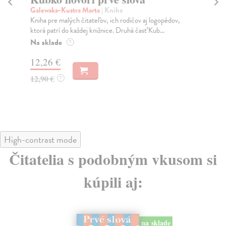
Galewska-Kustra Marta
| Kniha
kol
Kniha pre malých čitateľov, ich rodičov aj logopédov,
Moj
ktorá patrí do každej knižnice. Druhá časť Kub...
lep
Na sklade
Do
?
12,26 €
13
12,90 €
13
?
High-contrast mode
Čitatelia s podobným vkusom si
kúpili aj:
na sklade