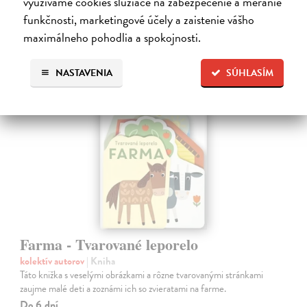
využívame cookies slúžiace na zabezpečenie a meranie
7,66 €
funkčnosti, marketingové účely a zaistenie vášho
7,90 €
?
maximálneho pohodlia a spokojnosti.
NASTAVENIA
SÚHLASÍM
Farma - Tvarované leporelo
kolektív autorov
| Kniha
Táto knižka s veselými obrázkami a rôzne tvarovanými stránkami
zaujme malé deti a zoznámi ich so zvieratami na farme.
Do 6 dní