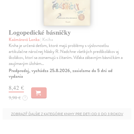
Logopedické básničky
Kačmárová Lenka
| Kniha
Kniha je určená deťom, ktoré majú problémy s výslovnosťou
artikulačne náročnej hlásky R. Nadchne všetkých predškolákov aj
školákov, ktorí sa zoznamujú s čítaním. Vďaka zábavným básničkám a
zaujímavým úlohám…
Predpredaj, vychádza 25.8.2026, zasielame do 5 dní od
vydania
8,42 €
9,90 €
?
ZOBRAZIŤ ĎALŠIE Z KATEGÓRIE KNIHY PRE DETI OD 0 DO 3 ROKOV