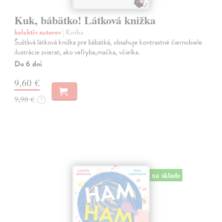
Kuk, bábätko! Látková knižka
kolektív autorov
| Kniha
Šušťavá látková knižka pre bábätká, obsahuje kontrastné čiernobiele
ilustrácie zvierat, ako veľryba,mačka, včielka.
Do 6 dní
9,60 €
9,90 €
?
na sklade