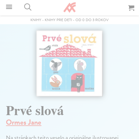
KNIHY
-
KNIHY PRE DETI
-
OD 0 DO 3 ROKOV
Prvé slová
Ormes Jane
Na stránkach tejto veselo a originálne ilustrovanej