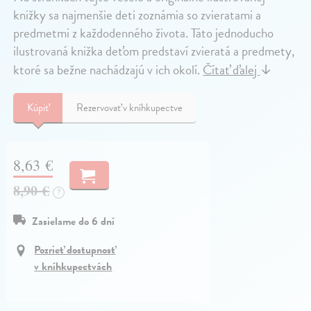
knižky sa najmenšie deti zoznámia so zvieratami a
predmetmi z každodenného života. Táto jednoducho
ilustrovaná knižka deťom predstaví zvieratá a predmety,
ktoré sa bežne nachádzajú v ich okolí.
Čítať ďalej
↓
Kúpiť
Rezervovať v kníhkupectve
8,63 €
8,90 €
?
Zasielame do 6 dní
Pozrieť dostupnosť
v kníhkupectvách