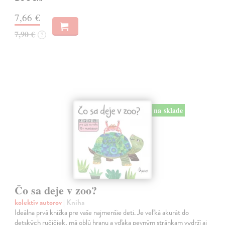
7,66 €
7,90 €
?
na sklade
Čo sa deje v zoo?
kolektív autorov
| Kniha
Ideálna prvá knižka pre vaše najmenšie deti. Je veľká akurát do
detských ručičiek, má oblú hranu a vďaka pevným stránkam vydrží aj