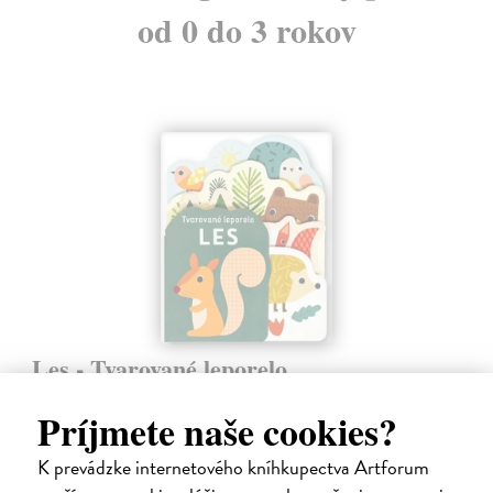
od 0 do 3 rokov
Les - Tvarované leporelo
Payne Sally
| Kniha
Príjmete naše cookies?
Táto knižka s veselými obrázkami a rôzne tvarovanými stránkami
zaujme malé deti a zoznámi ich so životom v lese.
Do 6 dní
K prevádzke internetového kníhkupectva Artforum