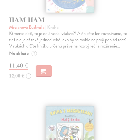
HAM HAM
Mičianová Ľudmila
| Kniha
Kŕmenie detí, to je celá veda, všakže?! A čo ešte len rozprávanie, to
tiež nie je až také jednoduché, ako by sa mohlo na prvý pohľad zdať.
V rukách držíte knižku určenú práve na rozvoj reči a rozšírenie…
Na sklade
?
11,40 €
12,00 €
?