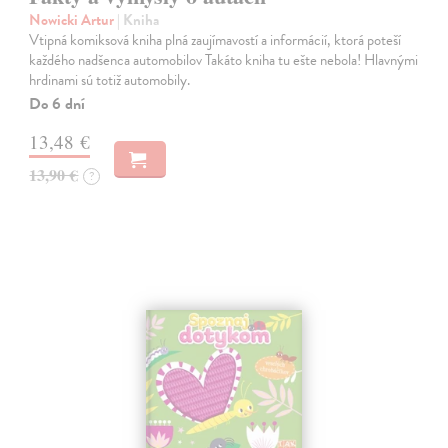
Nowicki Artur
| Kniha
Vtipná komiksová kniha plná zaujímavostí a informácií, ktorá poteší
každého nadšenca automobilov Takáto kniha tu ešte nebola! Hlavnými
hrdinami sú totiž automobily.
Do 6 dní
13,48 €
13,90 €
?