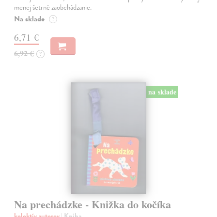
menej šetrné zaobchádzanie.
Na sklade
?
6,71 €
6,92 €
?
na sklade
Na prechádzke - Knižka do kočíka
kolektív autorov
| Kniha