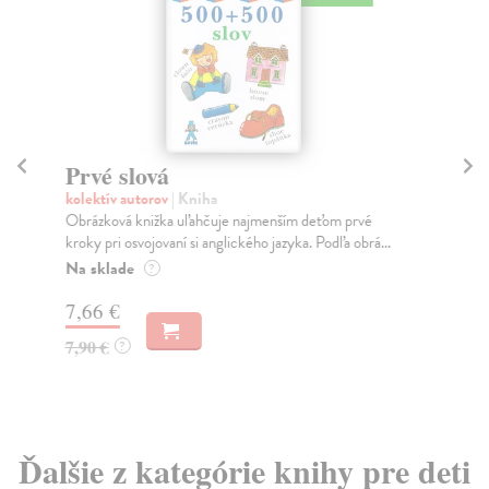
Prvé slová
P
kolektív autorov
| Kniha
Po
Obrázková knižka uľahčuje najmenším deťom prvé
Krá
kroky pri osvojovaní si anglického jazyka. Podľa obrá...
jed
Na sklade
Do
?
7,66 €
9,
7,90 €
9,
?
Ďalšie z kategórie knihy pre deti