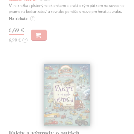
Mini knižka s plstenými okienkami a praktickým pútkom na zavesenie
priamo na kočiar zabaví a rovnako pomôže s rozvojom hmatu a zraku.
Na sklade
?
6,69 €
6,90 €
?
Fakty a výmysly o autách