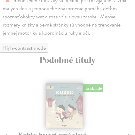
lmene zelené obrázky sú ideálne pre rozvíjajúce sa zrak
malých detí a jednoduché znázornenie pomáha deťom
spoznať okolitý svet a rozšíriť si slovnú zásobu. Menšie
rozmery knižky a pevné stránky sú vhodné na trénovanie
jemnej motoriky a koordináciu ruky a očí.
High-contrast mode
Podobné tituly
na sklade
Kubko hovorí prvé slová
Mo