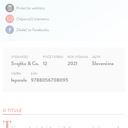
Pridať do wishlistu
Odporučiť známemu
Zdielať na Facebooku
VYDAVATEĽ
POČET STRÁN
ROK VYDANIA
JAZYK
Svojtka & Co.
12
2021
Slovenčina
VÄZBA
EAN
leporelo
9788056708095
O TITULE
T