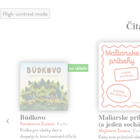
High-contrast mode
Čit
klade
na sklade
Búdkovo
Maliarske prí
(a jeden soch
Smatanová Zuzana
| Kniha
Knižka pre všetky deti a
Mojžišová Zuzana
| Kn
dospelých, ktorí nestratili kľúčik
Keby sme prižmúrili obe