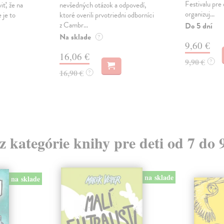
Festivalu pre
iť, že na
nevšedných otázok a odpovedí,
organizuj...
e je to
ktoré overili prvotriedni odborníci
z Cambr...
Do 5 dní
Na sklade
?
9,60 €
16,06 €
9,90 €
?
16,90 €
?
 z kategórie knihy pre deti od 7 do 
na sklade
na sklade