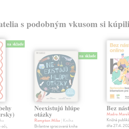
atelia s podobným vkusom si kúpili
na sklade
na sklade
behy
Neexistujú hlúpe
Bez nást
ársky)
otázky
Madro Mare
Knižná publik
iha
Rampton Mike
| Kniha
dňa 27.4. 20
 oči,
Brilantne spracovaná kniha