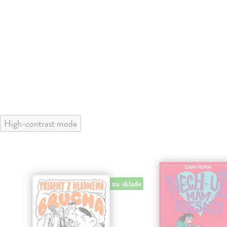
High-contrast mode
na sklade
klade