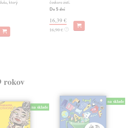
 dušu, ktorý
čoskoro zistí.
Rom
či V
Do 5 dní
Na 
16,39 €
12
16,90 €
?
12,
9 rokov
na sklade
na sklade