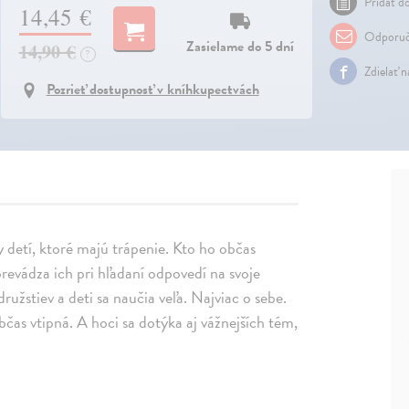
Pridať do
14,45 €
Odporuč
Zasielame do 5 dní
14,90 €
?
Zdielať 
Pozrieť dostupnosť v kníhkupectvách
y detí, ktoré majú trápenie. Kto ho občas
revádza ich pri hľadaní odpovedí na svoje
ružstiev a deti sa naučia veľa. Najviac o sebe.
bčas vtipná. A hoci sa dotýka aj vážnejších tém,