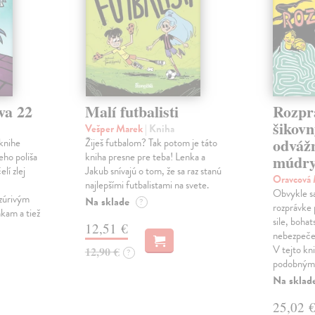
va 22
Malí futbalisti
Rozpr
šikovn
Vešper Marek
| Kniha
odváž
knihe
Žiješ futbalom? Tak potom je táto
eho poliša
kniha presne pre teba! Lenka a
múdry
lí zlej
Jakub snívajú o tom, že sa raz stanú
Oravcová
najlepšími futbalistami na svete.
Obvykle sa 
zúrivým
Na sklade
?
rozprávke 
kam a tiež
sile, bohat
12,51 €
nebezpečen
V tejto kni
12,90 €
?
podobnými
Na sklad
25,02 