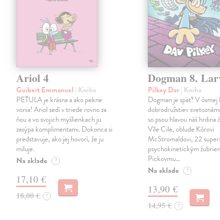
Ariol 4
Dogman 8. Lar
Guibert Emmanuel
| Kniha
Pilkey Dav
| Kniha
PEŤULA je krásna a ako pekne
Dogman je späť! V ôsmej 
vonia! Ariol sedí v triede rovno za
dobrodružstiev svetoznám
ňou a vo svojich myšlienkach ju
so psou hlavou náš hrdina če
zasýpa komplimentami. Dokonca si
Víle Cile, oblude Kôrovi
predstavuje, ako jej hovorí, že ju
McStromaldovi, 22 super
miluje.
psychokinetickým žubrien
Pickovmu…
Na sklade
?
Na sklade
?
17,10 €
13,90 €
18,00 €
?
14,95 €
?