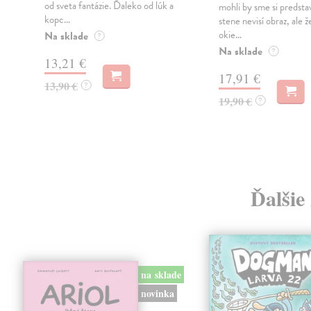
od sveta fantázie. Ďaleko od lúk a
mohli by sme si predstav
kopc...
stene nevisí obraz, ale ž
okie...
Na sklade
?
Na sklade
?
13,21 €
17,91 €
13,90 €
?
19,90 €
?
Ďalšie
na sklade
novinka