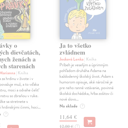
ávky o
Ja to všetko
ých dievčatách,
zvládnem
nych ženách a
Jecková Lenka
| Kniha
ch starenách
Príbeh je veselým a úprimným
pohľadom druháha Adama na
 Marianna
| Kniha
každodenný školský život. Adam s
za hrdinu v živote i v
humorom opisuje, aké náročné je
považuje muž, a to vďaka
pre neho ranné vstávanie, povinná
stvu, moci a odvahe čeliť
školská dochádzka, hŕba zošitov či
stvu so zbraňou v ruke.
nové slovo…
žke sa stretnete s
Na sklade
?
 hrdinskými činmi, hoci…
e
?
11,64 €
€
12,00 €
?