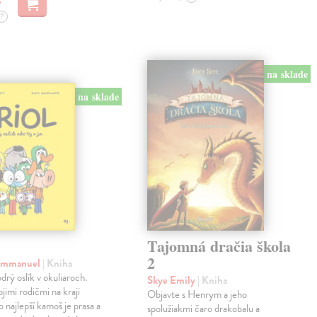
?
na sklade
na sklade
Tajomná dračia škola
2
 Emmanuel
| Kniha
drý oslík v okuliaroch.
Skye Emily
| Kniha
jimi rodičmi na kraji
Objavte s Henrym a jeho
o najlepší kamoš je prasa a
spolužiakmi čaro drakobalu a