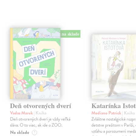
na sklade
Deň otvorených dverí
Katarínka Isto
Vadas Marek
| Kniha
Modiano Patrick
| Kniha
Deň otvorených dverí je vždy veľká
Zvláštne nostalgické rozpr
sláva. O to viac, ak ide o ZOO.
detstve prežitom v Paríži,
vzťahu a porozumení medz
Na sklade
?