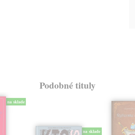
Podobné tituly
na sklade
na sklade