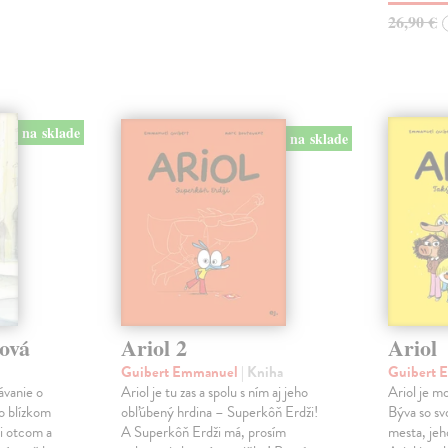
26,90 €
na sklade
na sklade
tová
Ariol 2
Ariol
Guibert Emmanuel
| Kniha
Guibert
ávanie o
Ariol je tu zas a spolu s ním aj jeho
Ariol je mo
 o blízkom
obľúbený hrdina – Superkôň Erdži!
Býva so svo
i otcom a
A Superkôň Erdži má, prosím
mesta, jeh