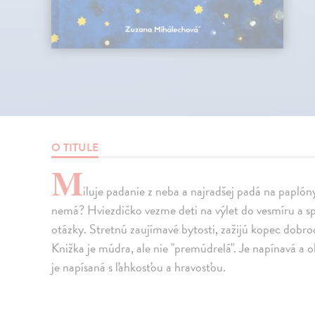
O TITULE
M
iluje padanie z neba a najradšej padá na paplón
nemá? Hviezdičko vezme deti na výlet do vesmíru a sp
otázky. Stretnú zaujímavé bytosti, zažijú kopec dobrod
Knižka je múdra, ale nie "premúdrelá". Je napínavá a o
je napísaná s ľahkosťou a hravosťou.