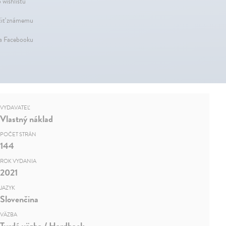
 wishlistu
iť známemu
na Facebooku
VYDAVATEĽ
Vlastný náklad
POČET STRÁN
144
ROK VYDANIA
2021
JAZYK
Slovenčina
VÄZBA
Tvrdá väzba / Hardback