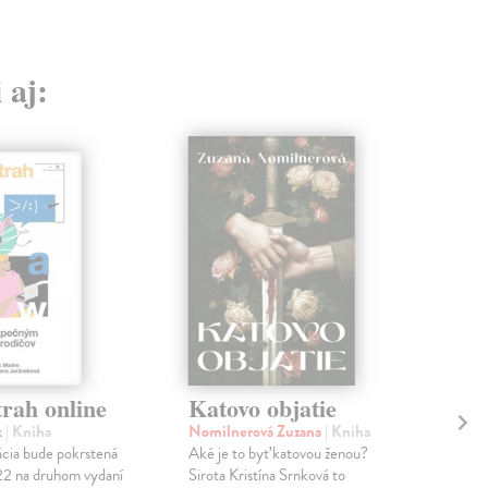
 aj:
rah online
Katovo objatie
Ri
k
| Kniha
Nomilnerová Zuzana
| Kniha
Mer
ácia bude pokrstená
Aké je to byť katovou ženou?
Pas
22 na druhom vydaní
Sirota Kristína Srnková to
filo