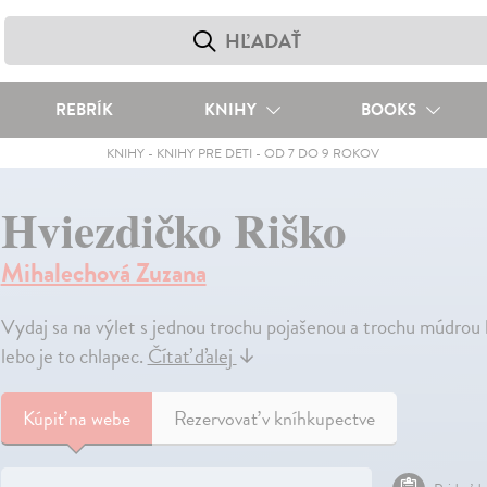
REBRÍK
KNIHY
BOOKS
KNIHY
-
KNIHY PRE DETI
-
OD 7 DO 9 ROKOV
Hviezdičko Riško
Mihalechová Zuzana
Vydaj sa na výlet s jednou trochu pojašenou a trochu múdrou h
lebo je to chlapec.
Čítať ďalej
↓
Kúpiť
na webe
Rezervovať v kníhkupectve