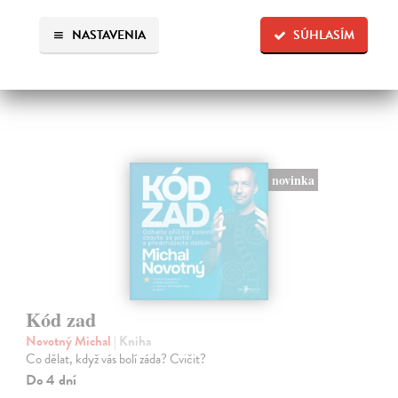
NASTAVENIA
SÚHLASÍM
Ďalšie z kategórie zdravie
novinka
Kód zad
Novotný Michal
| Kniha
Co dělat, když vás bolí záda? Cvičit?
Do 4 dní