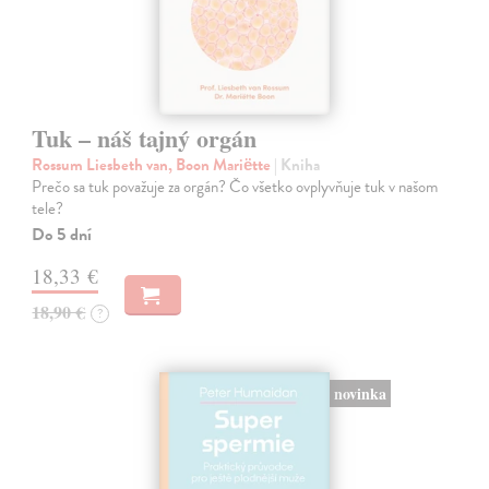
Tuk – náš tajný orgán
Rossum Liesbeth van, Boon Mariëtte
| Kniha
Prečo sa tuk považuje za orgán? Čo všetko ovplyvňuje tuk v našom
tele?
Do 5 dní
18,33 €
18,90 €
?
novinka