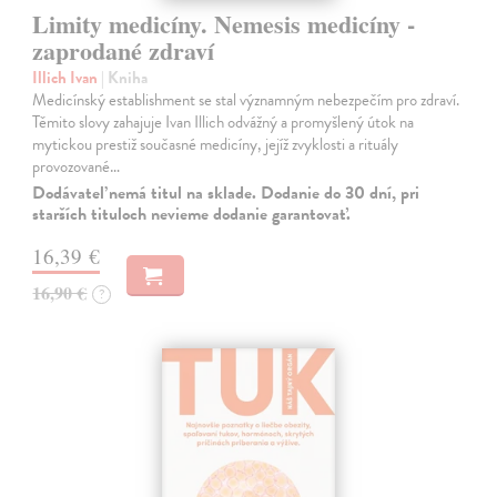
Limity medicíny. Nemesis medicíny -
zaprodané zdraví
Illich Ivan
| Kniha
Medicínský establishment se stal významným nebezpečím pro zdraví.
Těmito slovy zahajuje Ivan Illich odvážný a promyšlený útok na
mytickou prestiž současné medicíny, jejíž zvyklosti a rituály
provozované…
Dodávateľ nemá titul na sklade. Dodanie do 30 dní, pri
starších tituloch nevieme dodanie garantovať.
16,39 €
16,90 €
?