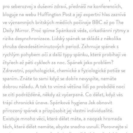
pro seberozvoj a duševní zdraví, přednáší na konferencích,
bloguje na webu Huffington Post a její expertní hlas zaznívá
ve významných britských médiích počínaje BBC až po The
Daily Mirror. Proč spíme Spánková věda, cirkadiánní rytmy a
rizika desynchronizace. Lidský spánek se skládá z několika
zhruba devadesátiminutových period. Zahrnuje spánek s
rychlým pohybem očí a další typy spánku, které probíhají ve
čtyřech až pěti cyklech za noc. Spánek jako problém?
Zdravotní, psychologické, chemické a fyziologické potíže se
spaním. Znáte to sami když se dobře nevyspíte, nemáte
dobrou náladu. A tak to vnímá většina lidí po probdělé noci
se cítí podrážděně, někdy až vyčerpaně. Co dělat, když vás
trápí chronická únava. Spánková hygiena Jak obnovit
přirozený spánek a přizpůsobit jej vlastní individualitě.
Existuje mnoho věcí, které dělat máte, a naopak hromada
těch, které dělat nemáte, abyste snadno usnuli. Porovnejte si