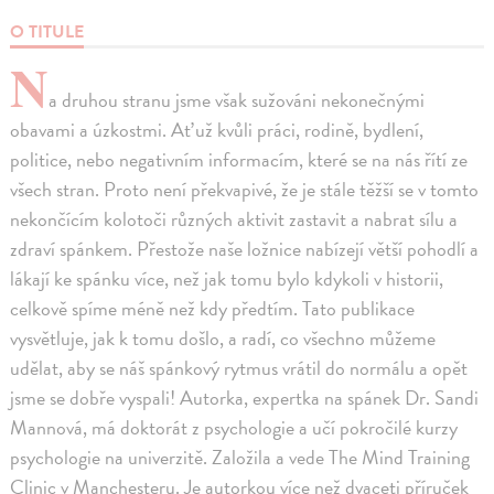
O TITULE
N
a druhou stranu jsme však sužováni nekonečnými
obavami a úzkostmi. Ať už kvůli práci, rodině, bydlení,
politice, nebo negativním informacím, které se na nás řítí ze
všech stran. Proto není překvapivé, že je stále těžší se v tomto
nekončícím kolotoči různých aktivit zastavit a nabrat sílu a
zdraví spánkem. Přestože naše ložnice nabízejí větší pohodlí a
lákají ke spánku více, než jak tomu bylo kdykoli v historii,
celkově spíme méně než kdy předtím. Tato publikace
vysvětluje, jak k tomu došlo, a radí, co všechno můžeme
udělat, aby se náš spánkový rytmus vrátil do normálu a opět
jsme se dobře vyspali! Autorka, expertka na spánek Dr. Sandi
Mannová, má doktorát z psychologie a učí pokročilé kurzy
psychologie na univerzitě. Založila a vede The Mind Training
Clinic v Manchesteru. Je autorkou více než dvaceti příruček