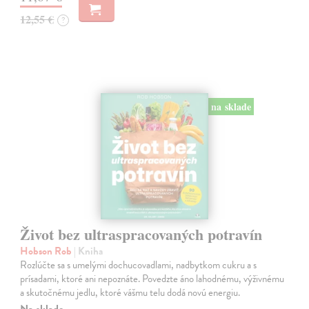
12,55 €
?
na sklade
Život bez ultraspracovaných potravín
Hobson Rob
| Kniha
Rozlúčte sa s umelými dochucovadlami, nadbytkom cukru a s
prísadami, ktoré ani nepoznáte. Povedzte áno lahodnému, výživnému
a skutočnému jedlu, ktoré vášmu telu dodá novú energiu.
Na sklade