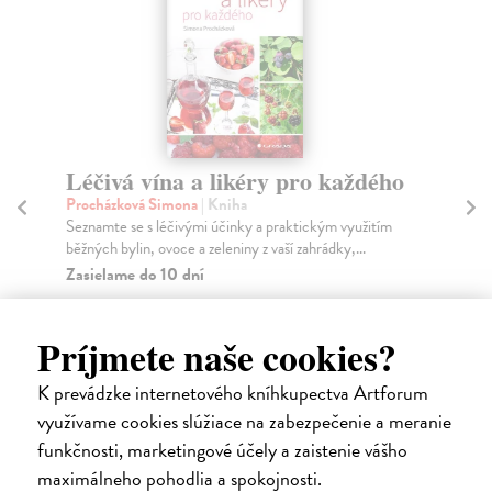
Léčivá vína a likéry pro každého
C
Procházková Simona
| Kniha
Suc
Seznamte se s léčivými účinky a praktickým využitím
Asi
běžných bylin, ovoce a zeleniny z vaší zahrádky,...
pam
Zasielame do 10 dní
Do
16,13 €
13
Príjmete naše cookies?
16,63 €
14
?
K prevádzke internetového kníhkupectva Artforum
využívame cookies slúžiace na zabezpečenie a meranie
funkčnosti, marketingové účely a zaistenie vášho
maximálneho pohodlia a spokojnosti.