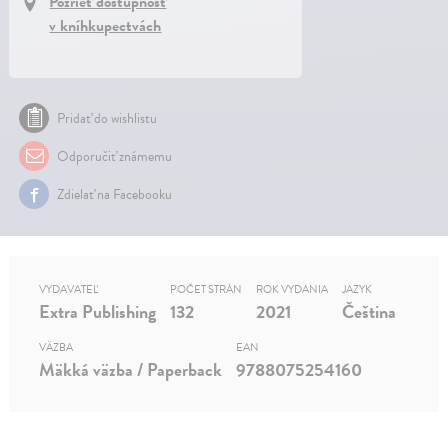
Pozrieť dostupnosť
v kníhkupectvách
Pridať do wishlistu
Odporučiť známemu
Zdielať na Facebooku
VYDAVATEĽ
POČET STRÁN
ROK VYDANIA
JAZYK
Extra Publishing
132
2021
Čeština
VÄZBA
EAN
Mäkká väzba / Paperback
9788075254160