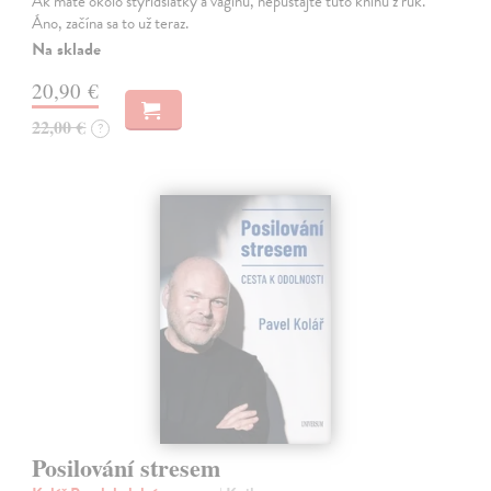
Ak máte okolo štyridsiatky a vagínu, nepúšťajte túto knihu z rúk.
Áno, začína sa to už teraz.
Na sklade
20,90 €
22,00 €
?
Posilování stresem