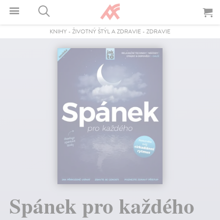
KNIHY
-
ŽIVOTNÝ ŠTÝL A ZDRAVIE
-
ZDRAVIE
Spánek pro každého