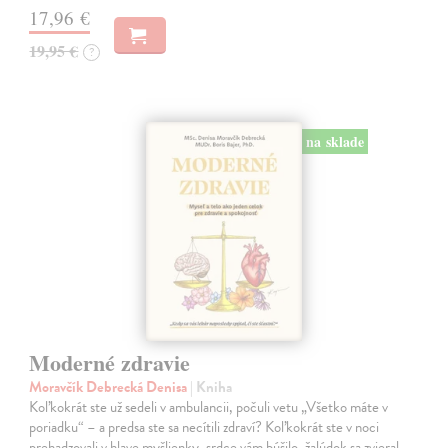
17,96 €
19,95 €
?
na sklade
Moderné zdravie
Moravčík Debrecká Denisa
| Kniha
Koľkokrát ste už sedeli v ambulancii, počuli vetu „Všetko máte v
poriadku“ – a predsa ste sa necítili zdraví? Koľkokrát ste v noci
prehadzovali v hlave myšlienky, srdce vám búšilo, žalúdok sa zvieral,…