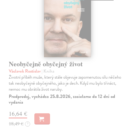
Neobyčejně obyčejný život
Václavek Rostislav
| Kniha
Životní příběh muže, který stále objevuje zapomenutou sílu něčeho
tak neobyčejně obyčejného, jako je dech. Když mu bylo třináct,
nemoc mu obrátila život naruby.
Predpredaj, vychádza 25.8.2026, zasielame do 12 dní od
vydania
16,64 €
18,49 €
?