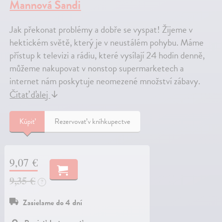
Mannová Sandi
Jak překonat problémy a dobře se vyspat! Žijeme v
hektickém světě, který je v neustálém pohybu. Máme
přístup k televizi a rádiu, které vysílají 24 hodin denně,
můžeme nakupovat v nonstop supermarketech a
internet nám poskytuje neomezené množství zábavy.
Čítať ďalej
↓
Kúpiť
Rezervovať v kníhkupectve
9,07 €
9,35 €
?
Zasielame do 4 dní