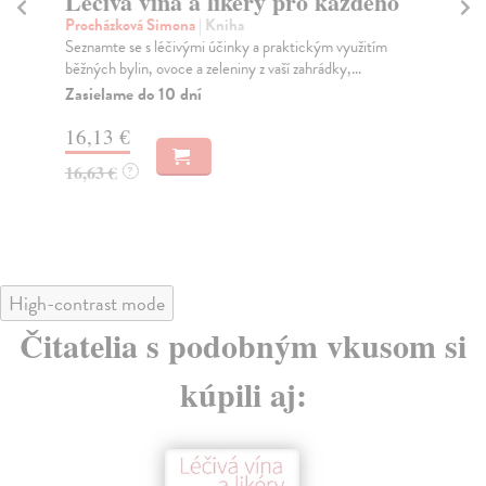
Léčivá vína a likéry pro každého
C
Procházková Simona
| Kniha
Suc
Seznamte se s léčivými účinky a praktickým využitím
Asi
běžných bylin, ovoce a zeleniny z vaší zahrádky,...
pam
Zasielame do 10 dní
Do
16,13 €
13
16,63 €
14
?
High-contrast mode
Čitatelia s podobným vkusom si
kúpili aj: