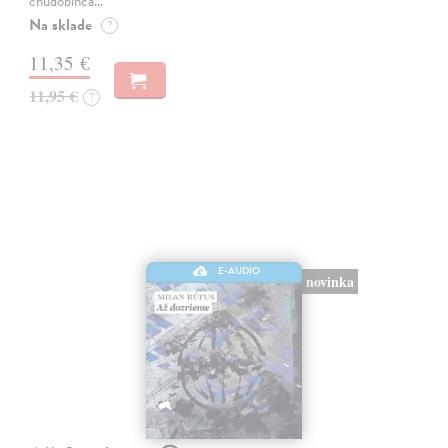
chudobinca…
Na sklade
?
11,35 €
11,95 €
?
E-AUDIO
novinka