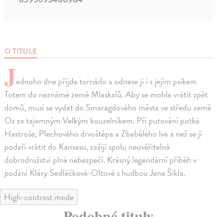
O TITULE
J
ednoho dne přijde tornádo a odnese ji i s jejím psíkem
Totem do neznámé země Mlaskalů. Aby se mohla vrátit zpět
domů, musí se vydat do Smaragdového města ve středu země
Oz za tajemným Velkým kouzelníkem. Při putování potká
Hastroše, Plechového drvoštěpa a Zbabělého lva a než se jí
podaří vrátit do Kansasu, zažijí spolu neuvěřitelná
dobrodružství plná nebezpečí. Krásný legendární příběh v
podání Kláry Sedláčkové-Oltové s hudbou Jana Šikla.
High-contrast mode
Podobné tituly