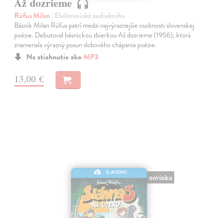
Až dozrieme
Rúfus Milan
| Elektronická audiokniha
Básnik Milan Rúfus patrí medzi najvýraznejšie osobnosti slovenskej
poézie. Debutoval básnickou zbierkou Až dozrieme (1956), ktorá
znamenala výrazný posun dobového chápania poézie.
Na stiahnutie ako
MP3
13,00 €
E-AUDIO
novinka