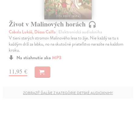
Život v Malinových horách
Cabala Lukáš, Dózsa Csilla
| Elektronická audiokniha
V tieni starých stromov Malinového lesa to žije. Nie každý sa tu s
každým drží za labku, no na skutočné priateľstvo narazíte na každom
kroku.
Na stiahnutie ako
MP3
11,95 €
ZOBRAZIŤ ĎALŠIE Z KATEGÓRIE DETSKÉ AUDIOKNIHY