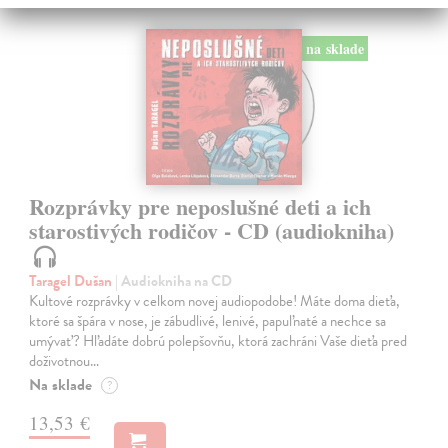
na sklade
Rozprávky pre neposlušné deti a ich
starostivých rodičov - CD (audiokniha)
Taragel Dušan
| Audiokniha na CD
Kultové rozprávky v celkom novej audiopodobe! Máte doma dieťa,
ktoré sa špára v nose, je zábudlivé, lenivé, papuľnaté a nechce sa
umývať? Hľadáte dobrú polepšovňu, ktorá zachráni Vaše dieťa pred
doživotnou…
Na sklade
?
13,53 €