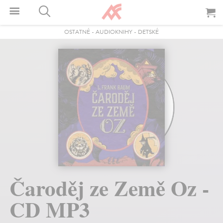
OSTATNÉ
-
AUDIOKNIHY
-
DETSKÉ
Čaroděj ze Země Oz -
CD MP3