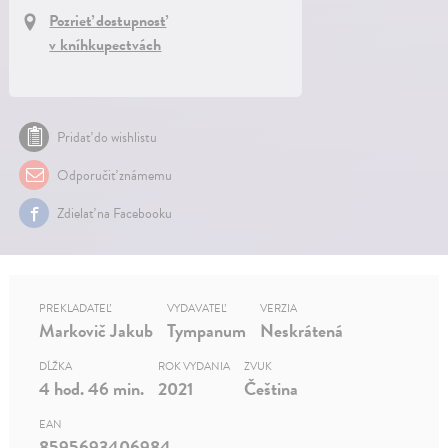
Pozrieť dostupnosť
v kníhkupectvách
Pridať do wishlistu
Odporučiť známemu
Zdielať na Facebooku
PREKLADATEĽ
VYDAVATEĽ
VERZIA
Markovič Jakub
Tympanum
Neskrátená
DĹŽKA
ROK VYDANIA
ZVUK
4 hod. 46 min.
2021
Čeština
EAN
8595693406984