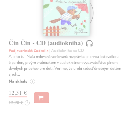
Čin Čin - CD (audiokniha)
Podjavorinská Ľudmila
| Audiokniha na CD
A je to tu! Naša milovaná veršovaná rozprávka je prvou lastovičkou –
ó pardon, prvým vrabčiakom v audioknižnom vydavateľstve plnom
skvelých príbehov pre deti. Veríme, že urobí radosť dnešným deťom
aj ich…
Na sklade
?
12,51 €
12,90 €
?