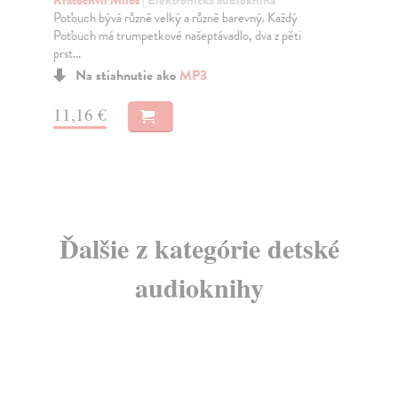
Poťouch bývá různě velký a různě barevný. Každý
Mal
Poťouch má trumpetkové našeptávadlo, dva z pěti
žlu
prst...
Na stiahnutie ako
MP3
7,
11,16 €
Ďalšie z kategórie detské
audioknihy