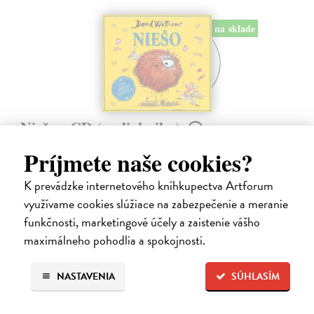
na sklade
Niešo - CD (audiokniha)
Walliams David
| Audiokniha na CD
Príjmete naše cookies?
Toto je príbeh decka, ktoré má absolútne všetko. Všetko, na čo len
pomyslí, mu okamžite zabezpečia jeho láskaví a dobroprajní rodičia.
K prevádzke internetového kníhkupectva Artforum
Na sklade
?
využívame cookies slúžiace na zabezpečenie a meranie
13,25 €
funkčnosti, marketingové účely a zaistenie vášho
maximálneho pohodlia a spokojnosti.
13,95 €
?
NASTAVENIA
SÚHLASÍM