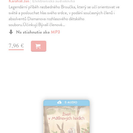
Karafiát Jan
| Elektronická audiokniha
Legendární příběh nezbedného Broučka, který se učí orientovat ve
světě a poslouchat hlas svého srdce, v podání současných členů i
absolventů Dismanova rozhlasového dětského
souboru.Účinkují:Bývalí členové…
Na stiahnutie ako
MP3
7,96 €
E-AUDIO