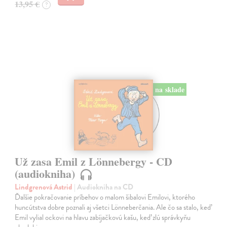
13,95 €
?
na sklade
Už zasa Emil z Lönnebergy - CD
(audiokniha)
Lindgrenová Astrid
| Audiokniha na CD
Ďalšie pokračovanie príbehov o malom šibalovi Emilovi, ktorého
huncútstva dobre poznali aj všetci Lönneberčania. Ale čo sa stalo, keď
Emil vylial ockovi na hlavu zabíjačkovú kašu, keď zlú správkyňu