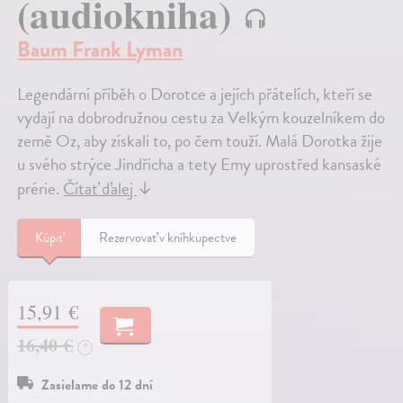
(audiokniha)
Baum Frank Lyman
Legendární příběh o Dorotce a jejích přátelích, kteří se
vydají na dobrodružnou cestu za Velkým kouzelníkem do
země Oz, aby získali to, po čem touží. Malá Dorotka žije
u svého strýce Jindřicha a tety Emy uprostřed kansaské
prérie.
Čítať ďalej
↓
Kúpiť
Rezervovať v kníhkupectve
15,91 €
16,40 €
?
Zasielame do 12 dní