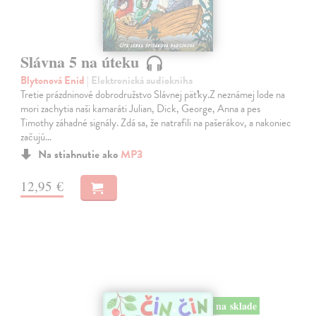
Slávna 5 na úteku
Blytonová Enid
| Elektronická audiokniha
Tretie prázdninové dobrodružstvo Slávnej päťky.Z neznámej lode na
mori zachytia naši kamaráti Julian, Dick, George, Anna a pes
Timothy záhadné signály. Zdá sa, že natrafili na pašerákov, a nakoniec
začujú…
Na stiahnutie ako
MP3
12,95 €
na sklade