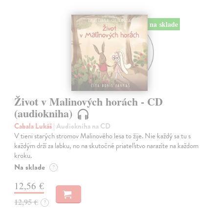
na sklade
Život v Malinových horách - CD
(audiokniha)
Cabala Lukáš
| Audiokniha na CD
V tieni starých stromov Malinového lesa to žije. Nie každý sa tu s
každým drží za labku, no na skutočné priateľstvo narazíte na každom
kroku.
Na sklade
?
12,56 €
12,95 €
?