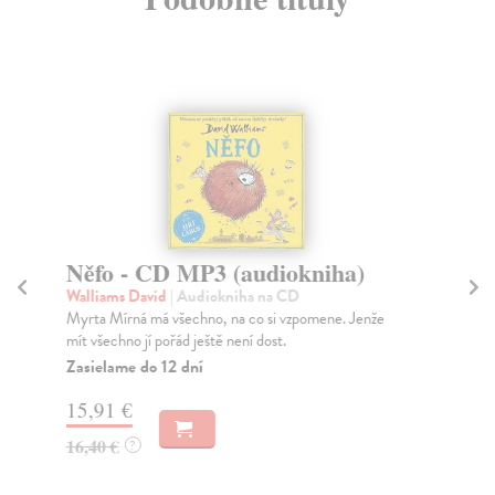
Něfo - CD MP3 (audiokniha)
M
Walliams David
| Audiokniha na CD
Ki
Myrta Mírná má všechno, na co si vzpomene. Jenže
Dra
mít všechno jí pořád ještě není dost.
orc
Zasielame do 12 dní
Za
15,91 €
18
16,40 €
18
?