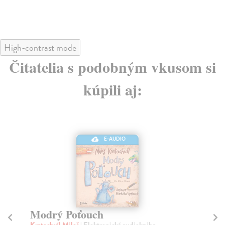
High-contrast mode
Čitatelia s podobným vkusom si
kúpili aj:
E-AUDIO
Modrý Poťouch
Lo
Kratochvíl Miloš
| Elektronická audiokniha
Li