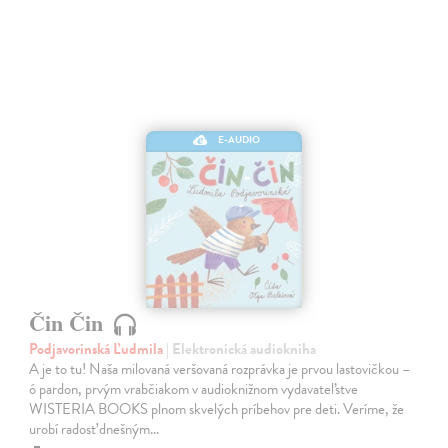
E-AUDIO
Čin Čin
Podjavorinská Ľudmila
| Elektronická audiokniha
A je to tu! Naša milovaná veršovaná rozprávka je prvou lastovičkou –
ó pardon, prvým vrabčiakom v audioknižnom vydavateľstve
WISTERIA BOOKS plnom skvelých príbehov pre deti. Veríme, že
urobí radosť dnešným…