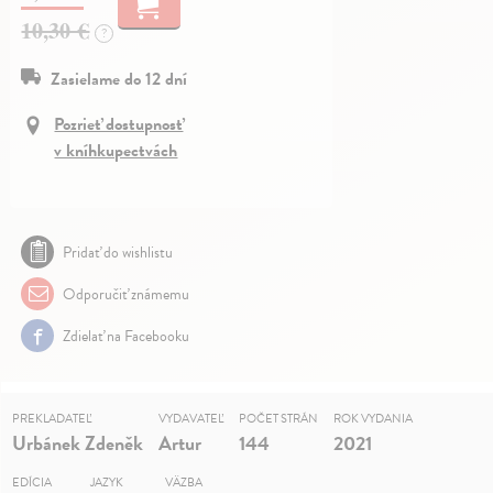
10,30 €
?
Zasielame do 12 dní
Pozrieť dostupnosť
v kníhkupectvách
Pridať do wishlistu
Odporučiť známemu
Zdielať na Facebooku
PREKLADATEĽ
VYDAVATEĽ
POČET STRÁN
ROK VYDANIA
Urbánek Zdeněk
Artur
144
2021
EDÍCIA
JAZYK
VÄZBA