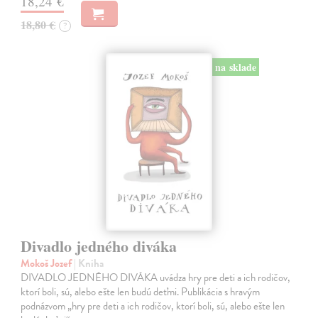
18,24 €
18,80 €
?
na sklade
Divadlo jedného diváka
Mokoš Jozef
| Kniha
DIVADLO JEDNÉHO DIVÁKA uvádza hry pre deti a ich rodičov,
ktorí boli, sú, alebo ešte len budú deťmi. Publikácia s hravým
podnázvom „hry pre deti a ich rodičov, ktorí boli, sú, alebo ešte len