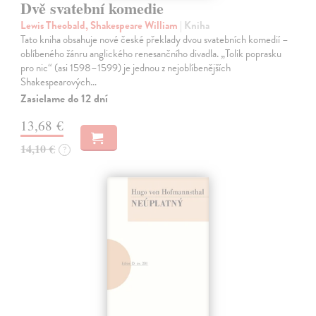
Dvě svatební komedie
Lewis Theobald, Shakespeare William
| Kniha
Tato kniha obsahuje nové české překlady dvou svatebních komedií –
oblíbeného žánru anglického renesančního divadla. „Tolik poprasku
pro nic“ (asi 1598–1599) je jednou z nejoblíbenějších
Shakespearových…
Zasielame do 12 dní
13,68 €
14,10 €
?