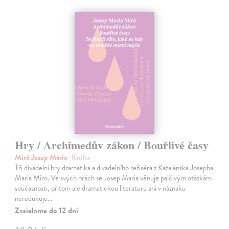
Hry / Archimedův zákon / Bouřlivé časy
Miró Josep Maria
| Kniha
Tři divadelní hry dramatika a divadelního režiséra z Katalánska Josepha
Maria Miro. Ve svých hrách se Josep Maria věnuje palčivým otázkám
současnosti, přitom ale dramatickou literaturu ani v náznaku
neredukuje…
Zasielame do 12 dní