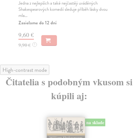
Jedna z nejlepších a také nejčastěji uváděných
Ang
Shakespearových komedií sleduje příběh lásky dvou
pre
mla...
Za
Zasielame do 12 dní
11
9,60 €
12
9,90 €
?
High-contrast mode
Čitatelia s podobným vkusom si
kúpili aj:
na sklade