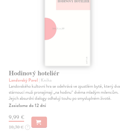
Hodinový hoteliér
Landovský Pavel
| Kniha
Landovského kultovní hra se odehrává ve zpustlém bytě, který dva
stárnoucí muži pronajímají „na hodinu“ dvěma mladým milencům.
Jejich absurdní dialogy odhalují touhu po smysluplném životě.
Zasielame do 12 dní
9,99 €
10,30 €
?