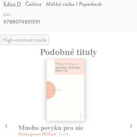
Edice D
Čeština
Mäkká väzba / Paperback
EAN
9788074831591
High-contrast mode
Podobné tituly
Mnoho povyku pro nic
Tr
Shakespeare William
| Kniha
Sh