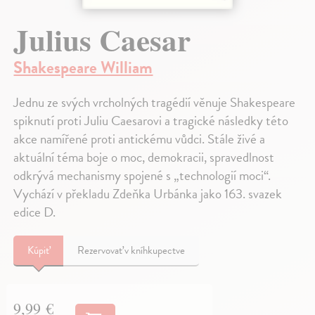
Julius Caesar
Shakespeare William
Jednu ze svých vrcholných tragédií věnuje Shakespeare
spiknutí proti Juliu Caesarovi a tragické následky této
akce namířené proti antickému vůdci. Stále živé a
aktuální téma boje o moc, demokracii, spravedlnost
odkrývá mechanismy spojené s „technologií moci“.
Vychází v překladu Zdeňka Urbánka jako 163. svazek
edice D.
Kúpiť
Rezervovať v kníhkupectve
9,99 €