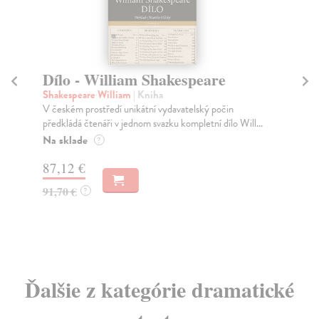
Dílo - William Shakespeare
O
Shakespeare William
| Kniha
Sh
V českém prostředí unikátní vydavatelský počin
Tut
předkládá čtenáři v jednom svazku kompletní dílo Will...
vet
Na sklade
Za
?
87,12 €
10
91,70 €
10
?
Ďalšie z kategórie dramatické