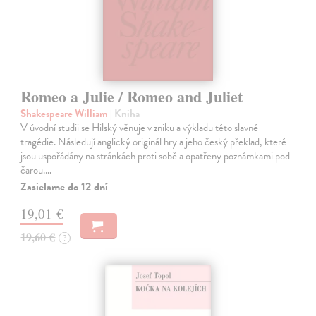
Romeo a Julie / Romeo and Juliet
Shakespeare William
| Kniha
V úvodní studii se Hilský věnuje v zniku a výkladu této slavné
tragédie. Následují anglický originál hry a jeho český překlad, které
jsou uspořádány na stránkách proti sobě a opatřeny poznámkami pod
čarou.…
Zasielame do 12 dní
19,01 €
19,60 €
?