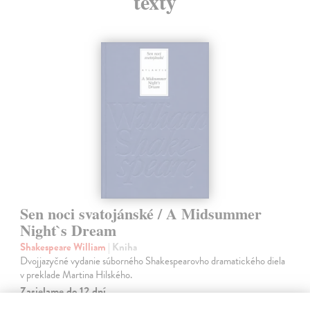
texty
Sen noci svatojánské / A Midsummer
Night`s Dream
Shakespeare William
| Kniha
Dvojjazyčné vydanie súborného Shakespearovho dramatického diela
v preklade Martina Hilského.
Zasielame do 12 dní