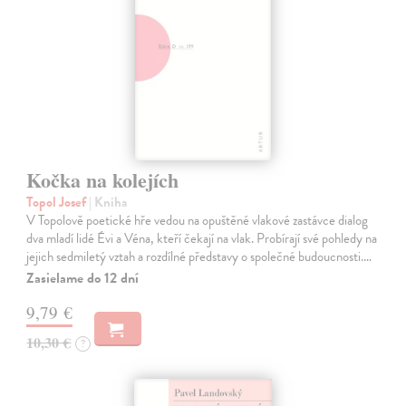
Kočka na kolejích
Topol Josef
| Kniha
V Topolově poetické hře vedou na opuštěné vlakové zastávce dialog
dva mladí lidé Évi a Véna, kteří čekají na vlak. Probírají své pohledy na
jejich sedmiletý vztah a rozdílné představy o společné budoucnosti.…
Zasielame do 12 dní
9,79 €
10,30 €
?