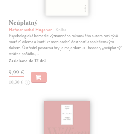
Neúplatný
Hofmannsthal Hugo von
| Kniha
Psychologická komedie významného rakouského autora rozkrývá
morální dilema a konflikt mezi osobní čestností a společenským
tlakem. Ústřední postavou hry je majordomus Theodor, „neúplatný“
strážce pořádku,…
Zasielame do 12 dní
9,99 €
10,30 €
?