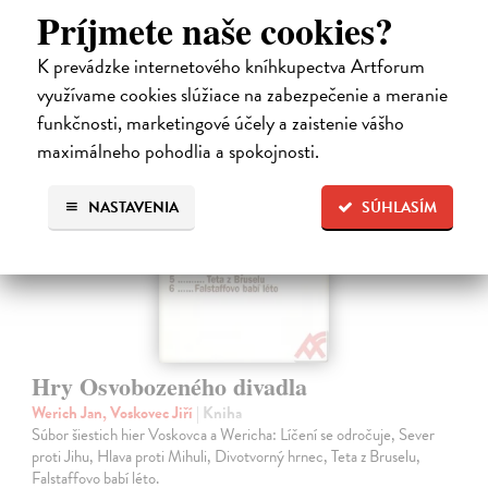
15,04 €
Príjmete naše cookies?
15,50 €
?
K prevádzke internetového kníhkupectva Artforum
využívame cookies slúžiace na zabezpečenie a meranie
funkčnosti, marketingové účely a zaistenie vášho
maximálneho pohodlia a spokojnosti.
NASTAVENIA
SÚHLASÍM
Hry Osvobozeného divadla
Werich Jan, Voskovec Jiří
| Kniha
Súbor šiestich hier Voskovca a Wericha: Líčení se odročuje, Sever
proti Jihu, Hlava proti Mihuli, Divotvorný hrnec, Teta z Bruselu,
Falstaffovo babí léto.