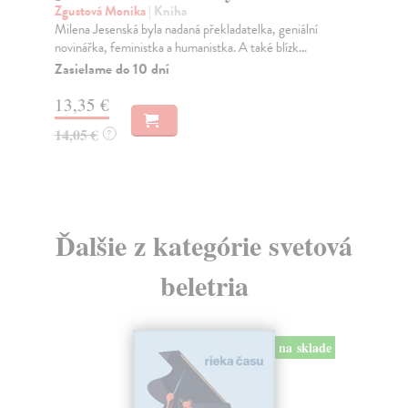
Zgustová Monika
| Kniha
Co
Milena Jesenská byla nadaná překladatelka, geniální
Vše
novinářka, feministka a humanistka. A také blízk...
zme
Zasielame do 10 dní
Na
13,35 €
17
14,05 €
17
?
Ďalšie z kategórie svetová
beletria
na sklade