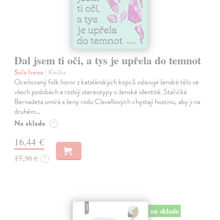
Dal jsem ti oči, a tys je upřela do temnot
Sola Irene
| Kniha
Oceňovaný folk horor z katalánských kopců oslavuje ženské tělo ve
všech podobách a rozbíjí stereotypy o ženské identitě. Stařičká
Bernadeta umírá a ženy rodu Clavellových chystají hostinu, aby ji na
druhém…
Na sklade
?
16,44 €
17,30 €
?
na sklade