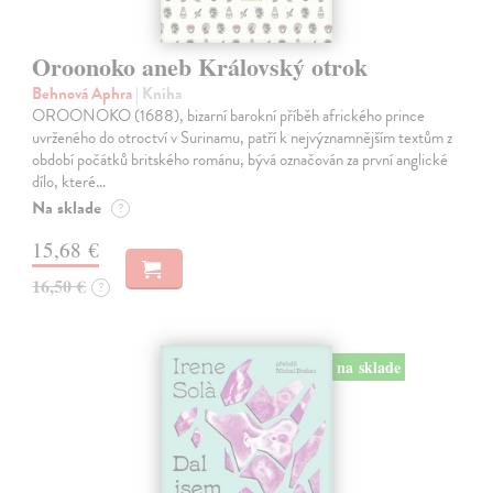
Oroonoko aneb Královský otrok
Behnová Aphra
| Kniha
OROONOKO (1688), bizarní barokní příběh afrického prince
uvrženého do otroctví v Surinamu, patří k nejvýznamnějším textům z
období počátků britského románu, bývá označován za první anglické
dílo, které…
Na sklade
?
15,68 €
16,50 €
?
na sklade