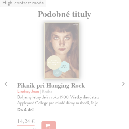
High-contrast mode
Podobné tituly
Piknik pri Hanging Rock
Ah
Lindsay Joan
| Kniha
De
Bol jasný letný deň v roku 1900. Všetky dievčatá z
Po 
Appleyard College pre mladé dámy sa zhodli, že je...
Des
ult
Do 4 dní
Na
14,24 €
22