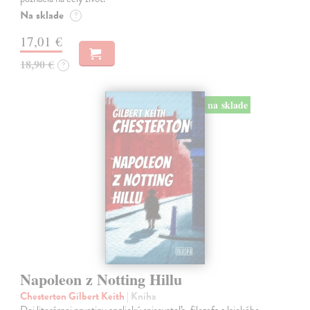
Na sklade
?
17,01 €
18,90 €
?
na sklade
Napoleon z Notting Hillu
Chesterton Gilbert Keith
| Kniha