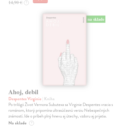
14,90 €
?
na sklade
Ahoj, debil
Despentes Virginie
| Kniha
Po trilógii Život Vernona Subutexa sa Virginie Despentes vracia s
románom, ktorý pripomína ultrasúčasnú verziu Nebezpečných
známostí. Ide o príbeh plný hnevu aj útechy, vzdoru aj prijatia.
Na sklade
?