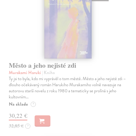
Město a jeho nejisté zdi
Murakami Haruki
| Kniha
Ty jsi to byla, kdo mi vyprávěl o tom městě. Město a jeho nejisté zdi –
dlouho očekávaný román Harukiho Murakamiho volně navazuje na
autorovu starší novelu z roku 1980 a tematicky se prolíná s jeho
kultovním…
Na sklade
?
30,22 €
32,85 €
?