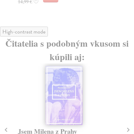
14,99 €
?
23
High-contrast mode
Čitatelia s podobným vkusom si
kúpili aj:
Jsem Milena z Prahy
10