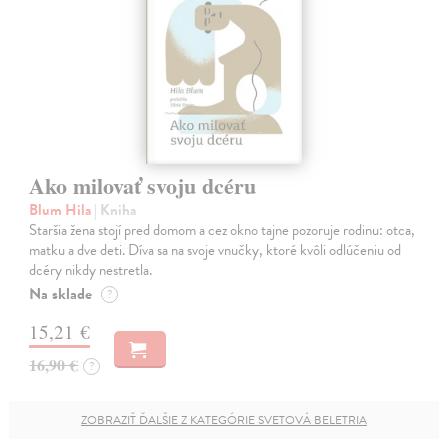
Ako milovať svoju dcéru
Blum Hila
| Kniha
Staršia žena stojí pred domom a cez okno tajne pozoruje rodinu: otca,
matku a dve deti. Díva sa na svoje vnučky, ktoré kvôli odlúčeniu od
dcéry nikdy nestretla.
Na sklade
?
15,21 €
16,90 €
?
ZOBRAZIŤ ĎALŠIE Z KATEGÓRIE SVETOVÁ BELETRIA