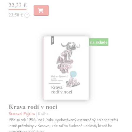
22,33 €
23,50 €
?
na sklade
Krava rodí v noci
Statovci Pajtim
| Kniha
Píše sa rok 1996. Vo Fínsku vychovávaný osemročný chlapec trávi
letné prázdniny v Kosove, kde zažíva čudesné udalosti, ktoré ho
poznačia na celý život.