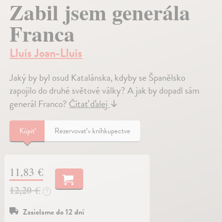
Zabil jsem generála
Franca
Lluís Joan-Lluís
Jaký by byl osud Katalánska, kdyby se Španělsko
zapojilo do druhé světové války? A jak by dopadl sám
generál Franco?
Čítať ďalej
↓
Kúpiť
Rezervovať v kníhkupectve
11,83 €
12,20 €
?
Zasielame do 12 dní