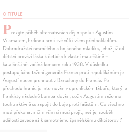
O TITULE
P
rožijte příběh alternativních dějin spolu s Agustím
Vilamatem, hrdinou proti své vůli i všem předpokladům.
Dobrodružství nesmělého a bojácného mladíka, jehož již od
dětství provází láska k četbě a k vlastní mateřštině –
katalánštině, začíná koncem roku 1938. V důsledku
postupujícího tažení generála Franca proti republikánům je
Augustí nucen prchnout z Barcelony do Francie. Po
přechodu hranic je internován v uprchlickém táboře, který je
frankisty následně bombardován, což v Augustím zažehne
touhu aktivně se zapojit do boje proti fašistům. Co všechno
musí překonat a čím vším si musí projít, než jej souběh
událostí zavede až k samotnému španělskému diktátorovi?