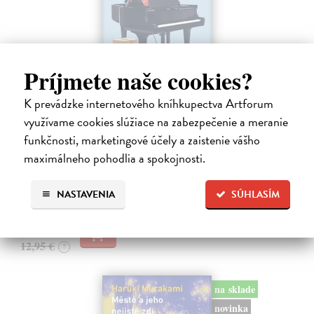
Príjmete naše cookies?
K prevádzke internetového kníhkupectva Artforum
Rieka času
využívame cookies slúžiace na zabezpečenie a meranie
Mercier Pascal
| Kniha
funkčnosti, marketingové účely a zaistenie vášho
Pascal Mercier bol vždy majstrom filozofického rozprávania. Romány
maximálneho pohodlia a spokojnosti.
Nočný vlak do Lisabonu či Váha slov podnietili milióny čitateľov k
zamysleniu sa nad veľkými témami, ako sú identita, sloboda, čas či…
NASTAVENIA
SÚHLASÍM
Na sklade
?
12,30 €
12,95 €
?
na sklade
novinka