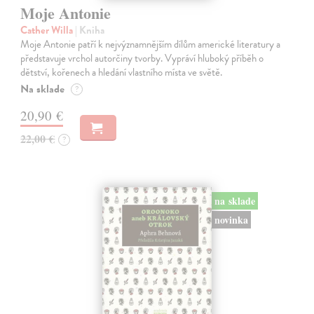
Moje Antonie
Cather Willa
| Kniha
Moje Antonie patří k nejvýznamnějším dílům americké literatury a
představuje vrchol autorčiny tvorby. Vypráví hluboký příběh o
dětství, kořenech a hledání vlastního místa ve světě.
Na sklade
?
20,90 €
22,00 €
?
na sklade
novinka