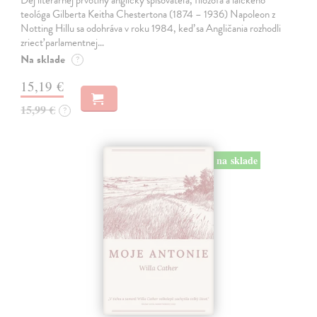
Dej literárnej prvotiny anglický spisovateľa, filozofa a laického
teológa Gilberta Keitha Chestertona (1874 – 1936) Napoleon z
Notting Hillu sa odohráva v roku 1984, keď sa Angličania rozhodli
zriecť parlamentnej…
Na sklade
?
15,19 €
15,99 €
?
na sklade