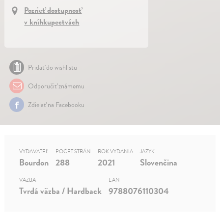
Pozrieť dostupnosť
v kníhkupectvách
Pridať do wishlistu
Odporučiť známemu
Zdielať na Facebooku
VYDAVATEĽ
POČET STRÁN
ROK VYDANIA
JAZYK
Bourdon
288
2021
Slovenčina
VÄZBA
EAN
Tvrdá väzba / Hardback
9788076110304