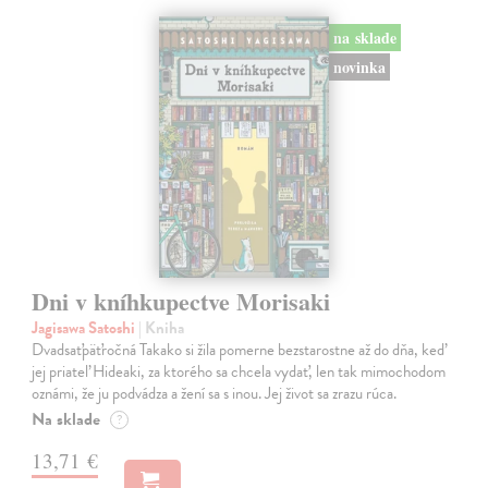
na sklade
novinka
Dni v kníhkupectve Morisaki
Jagisawa Satoshi
| Kniha
Dvadsaťpäťročná Takako si žila pomerne bezstarostne až do dňa, keď
jej priateľ Hideaki, za ktorého sa chcela vydať, len tak mimochodom
oznámi, že ju podvádza a žení sa s inou. Jej život sa zrazu rúca.
Na sklade
?
13,71 €