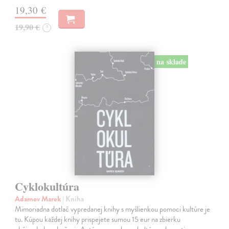
19,30 €
19,90 €
?
na sklade
Cyklokultúra
Adamov Marek
| Kniha
Mimoriadna dotlač vypredanej knihy s myšlienkou pomoci kultúre je
tu. Kúpou každej knihy prispejete sumou 15 eur na zbierku