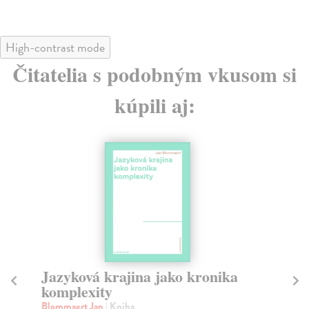
High-contrast mode
Čitatelia s podobným vkusom si
kúpili aj:
Jazyková krajina jako kronika
Ta
komplexity
Zi
Jak
Blommaert Jan
| Kniha