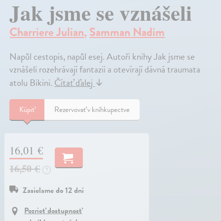
Jak jsme se vznášeli
Charriere Julian
,
Samman Nadim
Napůl cestopis, napůl esej. Autoři knihy Jak jsme se
vznášeli rozehrávají fantazii a otevírají dávná traumata
atolu Bikini.
Čítať ďalej
↓
Kúpiť
Rezervovať v kníhkupectve
16,01 €
16,50 €
?
Zasielame do 12 dní
Pozrieť dostupnosť