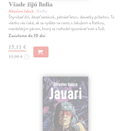
Všade žijú ľudia
Absolon Jakub
| Kniha
Štyridsať dní, desať zastávok, pätnásť letov, desiatky príbehov. To
všetko vás čaká, ak sa vydáte na cestu s Jakubom a Katkou,
manželským párom, ktorý sa rozhodol spoznávať svet a ľudí.
Zasielame do 10 dní
15,11 €
15,90 €
?