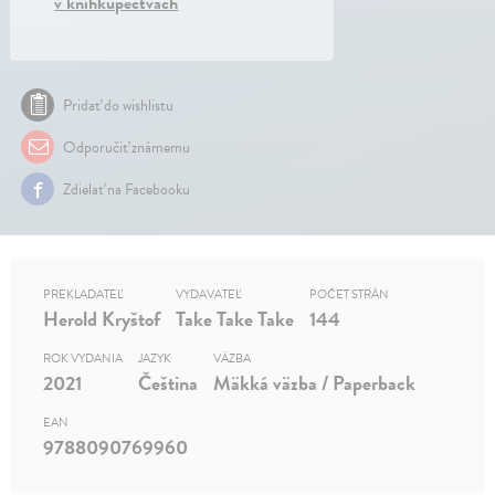
v kníhkupectvách
Pridať do wishlistu
Odporučiť známemu
Zdielať na Facebooku
PREKLADATEĽ
VYDAVATEĽ
POČET STRÁN
Herold Kryštof
Take Take Take
144
ROK VYDANIA
JAZYK
VÄZBA
2021
Čeština
Mäkká väzba / Paperback
EAN
9788090769960