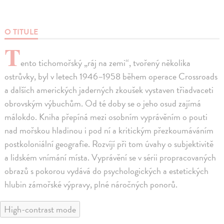
O TITULE
T
ento tichomořský „ráj na zemi“, tvořený několika
ostrůvky, byl v letech 1946–1958 během operace Crossroads
a dalších amerických jaderných zkoušek vystaven třiadvaceti
obrovským výbuchům. Od té doby se o jeho osud zajímá
málokdo. Kniha přepíná mezi osobním vyprávěním o pouti
nad mořskou hladinou i pod ní a kritickým přezkoumáváním
postkoloniální geografie. Rozvíjí při tom úvahy o subjektivitě
a lidském vnímání místa. Vyprávění se v sérii propracovaných
obrazů s pokorou vydává do psychologických a estetických
hlubin zámořské výpravy, plné náročných ponorů.
High-contrast mode