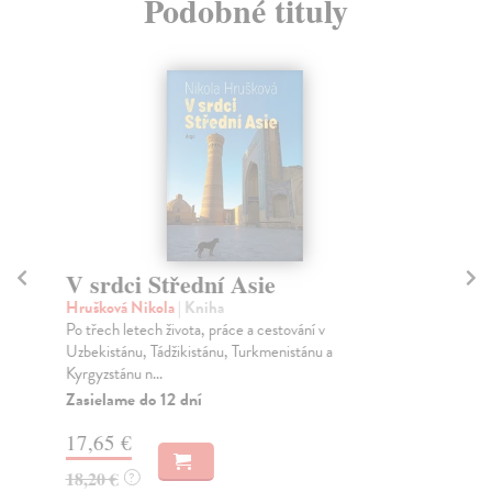
Podobné tituly
V srdci Střední Asie
T
Hrušková Nikola
| Kniha
Sís
Po třech letech života, práce a cestování v
Kri
Uzbekistánu, Tádžikistánu, Turkmenistánu a
čes
Kyrgyzstánu n...
Sís.
Zasielame do 12 dní
Za
17,65 €
27
18,20 €
28
?