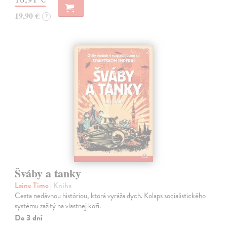
19,90 €
?
Šváby a tanky
Laine Timo
| Kniha
Cesta nedávnou históriou, ktorá vyráža dych. Kolaps socialistického
systému zažitý na vlastnej koži.
Do 3 dní