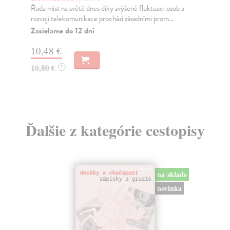
sed
Řada míst na světě dnes díky zvýšené fluktuaci osob a
rozvoji telekomunikace prochází zásadními prom...
Za
Zasielame do 12 dní
21
10,48 €
22
10,80 €
?
Ďalšie z kategórie cestopisy
na sklade
novinka