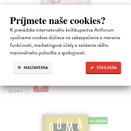
Príjmete naše cookies?
K prevádzke internetového kníhkupectva Artforum
Obušky a chačapuri
využívame cookies slúžiace na zabezpečenie a meranie
Karlíková Eva
| Kniha
funkčnosti, marketingové účely a zaistenie vášho
Kniha přináší svědectví o společenské, politické a kulturní situaci
Gruzie v přelomovém období 2024–2025, kdy se mladá demokracie
maximálneho pohodlia a spokojnosti.
s proevropským směřováním proměnila ve stát ovládaný jednou
stranou. Autorka,…
NASTAVENIA
SÚHLASÍM
Na sklade
18,99 €
21,10 €
?
na sklade