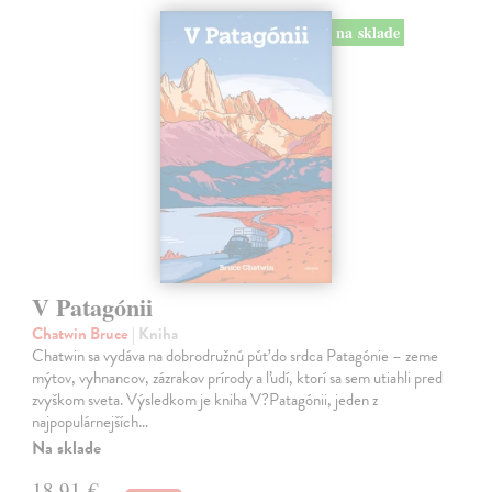
na sklade
V Patagónii
Chatwin Bruce
| Kniha
Chatwin sa vydáva na dobrodružnú púť do srdca Patagónie – zeme
mýtov, vyhnancov, zázrakov prírody a ľudí, ktorí sa sem utiahli pred
zvyškom sveta. Výsledkom je kniha V?Patagónii, jeden z
najpopulárnejších…
Na sklade
18,91 €