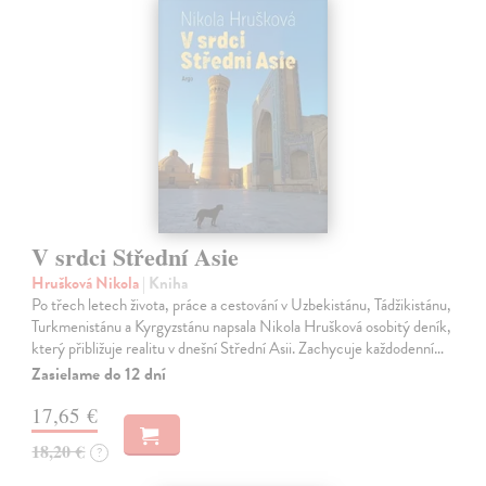
V srdci Střední Asie
Hrušková Nikola
| Kniha
Po třech letech života, práce a cestování v Uzbekistánu, Tádžikistánu,
Turkmenistánu a Kyrgyzstánu napsala Nikola Hrušková osobitý deník,
který přibližuje realitu v dnešní Střední Asii. Zachycuje každodenní…
Zasielame do 12 dní
17,65 €
18,20 €
?