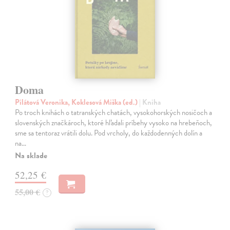
Doma
Pilátová Veronika, Koklesová Miška (ed.)
| Kniha
Po troch knihách o tatranských chatách, vysokohorských nosičoch a
slovenských značkároch, ktoré hľadali príbehy vysoko na hrebeňoch,
sme sa tentoraz vrátili dolu. Pod vrcholy, do každodenných dolín a
na…
Na sklade
52,25 €
55,00 €
?