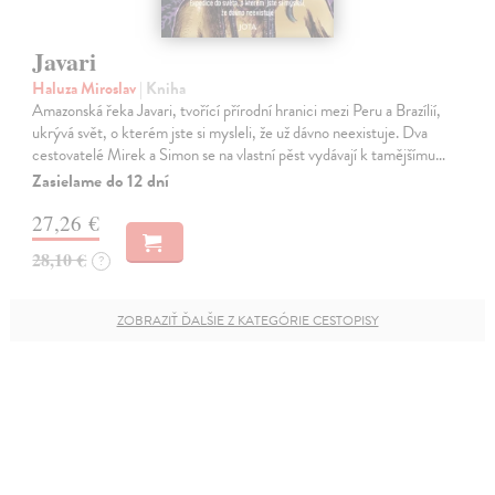
Javari
Haluza Miroslav
| Kniha
Amazonská řeka Javari, tvořící přírodní hranici mezi Peru a Brazílií,
ukrývá svět, o kterém jste si mysleli, že už dávno neexistuje. Dva
cestovatelé Mirek a Simon se na vlastní pěst vydávají k tamějšímu…
Zasielame do 12 dní
27,26 €
28,10 €
?
ZOBRAZIŤ ĎALŠIE Z KATEGÓRIE CESTOPISY