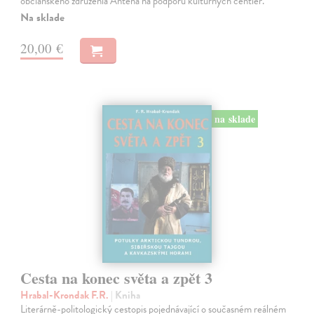
občianskeho združenia Anténa na podporu kultúrnych centier.
Na sklade
20,00 €
na sklade
Cesta na konec světa a zpět 3
Hrabal-Krondak F.R.
| Kniha
Literárně-politologický cestopis pojednávající o současném reálném