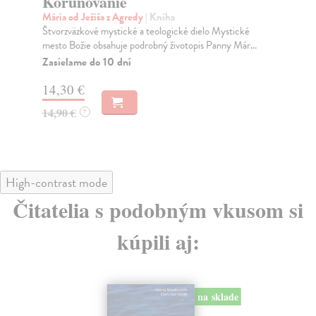
Korunovanie
Co
Kni
Mária od Ježiša z Agredy
| Kniha
teo
Štvorzväzkové mystické a teologické dielo Mystické
Je..
mesto Božie obsahuje podrobný životopis Panny Már...
Do
Zasielame do 10 dní
14
14,30 €
14
14,90 €
?
High-contrast mode
Čitatelia s podobným vkusom si
kúpili aj:
na sklade