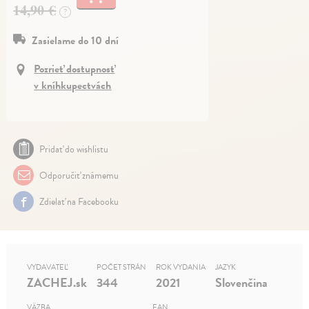
14,90 €
?
Zasielame do 10 dní
Pozrieť dostupnosť
v kníhkupectvách
Pridať do wishlistu
Odporučiť známemu
Zdielať na Facebooku
VYDAVATEĽ
POČET STRÁN
ROK VYDANIA
JAZYK
ZACHEJ.sk
344
2021
Slovenčina
VÄZBA
EAN