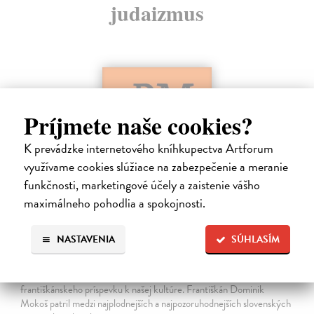
judaizmus
Príjmete naše cookies?
K prevádzke internetového kníhkupectva Artforum
využívame cookies slúžiace na zabezpečenie a meranie
funkčnosti, marketingové účely a zaistenie vášho
maximálneho pohodlia a spokojnosti.
Dominik Mokoš OFM (1718-1776) a jeho
NASTAVENIA
SÚHLASÍM
kazateľská tvorba
Škovierová Angela
| Kniha
Ide o titul, ktorým naše vydavateľstvo pokračuje v mapovaní
františkánskeho príspevku k našej kultúre. Františkán Dominik
Mokoš patril medzi najplodnejších a najpozoruhodnejších slovenských