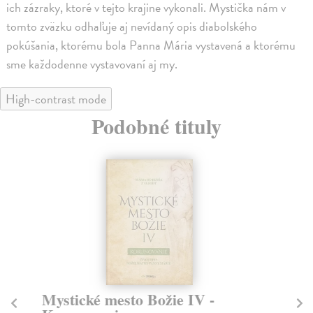
ich zázraky, ktoré v tejto krajine vykonali. Mystička nám v
tomto zväzku odhaľuje aj nevídaný opis diabolského
pokúšania, ktorému bola Panna Mária vystavená a ktorému
sme každodenne vystavovaní aj my.
High-contrast mode
Podobné tituly
Mystické mesto Božie IV -
B