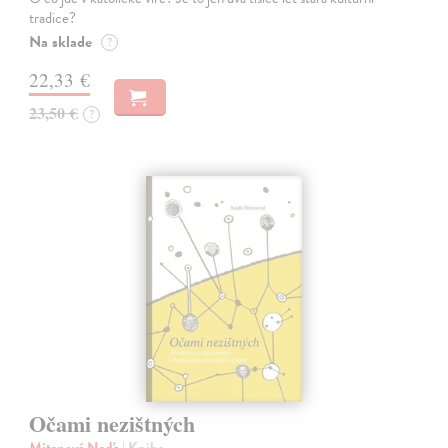
tradice?
Na sklade
?
22,33 €
23,50 €
?
Očami nezištných