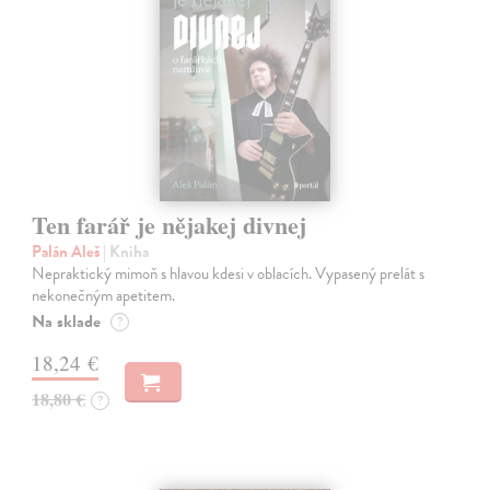
Ten farář je nějakej divnej
Palán Aleš
| Kniha
Nepraktický mimoň s hlavou kdesi v oblacích. Vypasený prelát s
nekonečným apetitem.
Na sklade
?
18,24 €
18,80 €
?