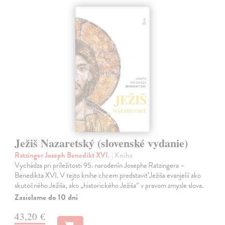
Ježiš Nazaretský (slovenské vydanie)
Ratzinger Joseph Benedikt XVI.
| Kniha
Vychádza pri príležitosti 95. narodenín Josepha Ratzingera –
Benedikta XVI. V tejto knihe chcem predstaviť Ježiša evanjelií ako
skutočného Ježiša, ako „historického Ježiša“ v pravom zmysle slova.
Zasielame do 10 dní
43,20 €