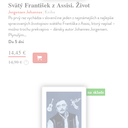
Svätý František z Assisi. Život
Jorgensen Johannes
| Kniha
Po prvý raz vychádza v slovenčine jeden z najznámejších a najlepšie
spracovaných životopisov svätého Františka z Assisi, ktorý napísal –
možno trochu prekvapivo – dánsky autor Johannes Jorgensen.
Plynulým…
Do 5 dní
14,45 €
14,90 €
?
na sklade