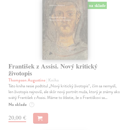
na sklade
František z Assisi. Nový kritický
životopis
Thompson Augustine
| Kniha
Táto kniha nesie podtitul „Nový kritický životopis“, čím sa nemyslí,
len životopis najnovší, ale skôr nový portrét muža, ktorý je známy ako
svätý František z Assisi. Máme to šťastie, že o Františkovi sa…
Na sklade
?
20,00 €