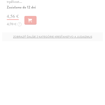
trpělivost.…
Zasielame do 12 dní
4,56 €
4,70 €
?
ZOBRAZIŤ ĎALŠIE Z KATEGÓRIE KRESŤANSTVO A JUDAIZMUS