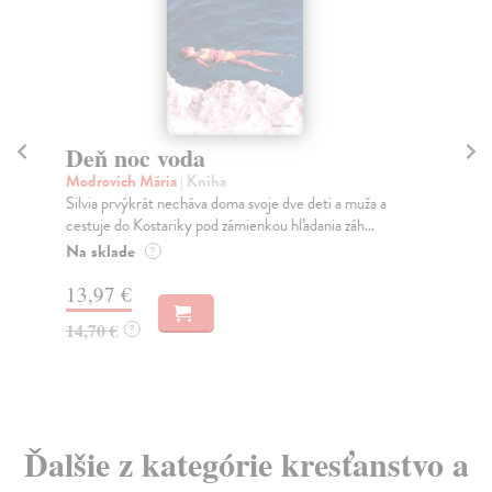
Deň noc voda
T
Modrovich Mária
| Kniha
Str
Silvia prvýkrát necháva doma svoje dve deti a muža a
Kaž
cestuje do Kostariky pod zámienkou hľadania záh...
v š
Na sklade
Na
?
13,97 €
33
14,70 €
34
?
Ďalšie z kategórie kresťanstvo a