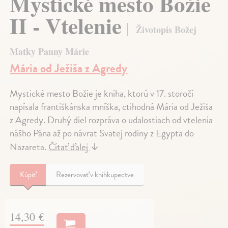
Mystické mesto Božie
II - Vtelenie
Životopis Božej
Matky Panny Márie
Mária od Ježiša z Agredy
Mystické mesto Božie je kniha, ktorú v 17. storočí
napísala františkánska mníška, ctihodná Mária od Ježiša
z Agredy. Druhý diel rozpráva o udalostiach od vtelenia
nášho Pána až po návrat Svätej rodiny z Egypta do
Nazareta.
Čítať ďalej
↓
Kúpiť
Rezervovať v kníhkupectve
14,30 €