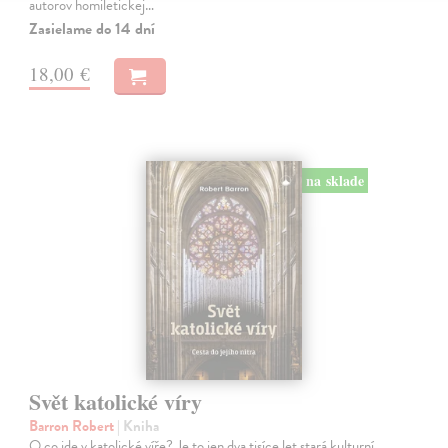
autorov homiletickej…
Zasielame do 14 dní
18,00 €
na sklade
Svět katolické víry
Barron Robert
| Kniha
O co jde v katolické víře? Je to jen dva tisíce let stará kulturní