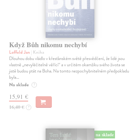
Když Bůh nikomu nechybí
Loffeld Jan
| Kniha
Dlouhou dobu vládlo v křesťanském světě přesvědčení, že lidé jsou
vlastně „nevyléčitelně věřící“ a v určitém okamžiku svého života se
jistě budou ptát na Boha. Na tomto nezpochybnitelném předpokladu
byla…
Na sklade
?
15,91 €
16,40 €
?
na sklade