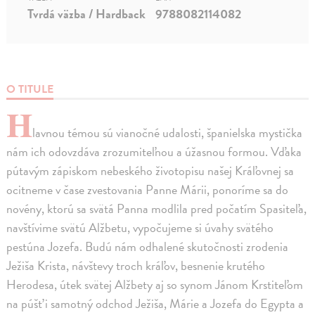
Tvrdá väzba / Hardback
9788082114082
O TITULE
H
lavnou témou sú vianočné udalosti, španielska mystička
nám ich odovzdáva zrozumiteľnou a úžasnou formou. Vďaka
pútavým zápiskom nebeského životopisu našej Kráľovnej sa
ocitneme v čase zvestovania Panne Márii, ponoríme sa do
novény, ktorú sa svätá Panna modlila pred počatím Spasiteľa,
navštívime svätú Alžbetu, vypočujeme si úvahy svätého
pestúna Jozefa. Budú nám odhalené skutočnosti zrodenia
Ježiša Krista, návštevy troch kráľov, besnenie krutého
Herodesa, útek svätej Alžbety aj so synom Jánom Krstiteľom
na púšť i samotný odchod Ježiša, Márie a Jozefa do Egypta a