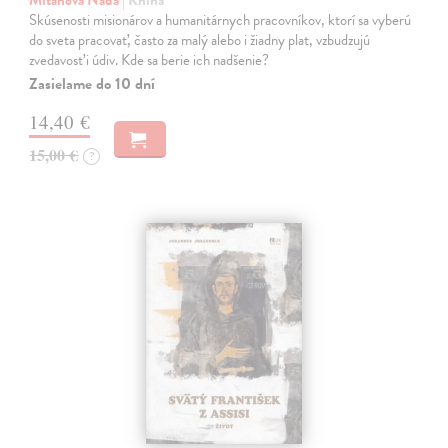
Mitanová Naďa
| Kniha
Skúsenosti misionárov a humanitárnych pracovníkov, ktorí sa vyberú
do sveta pracovať, často za malý alebo i žiadny plat, vzbudzujú
zvedavosť i údiv. Kde sa berie ich nadšenie?
Zasielame do 10 dní
14,40 €
15,00 €
?