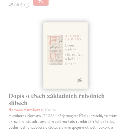
45,00 €
?
Dopis o třech základních řeholních
slibech
Romans Humbert z
| Kniha
Humbert z Romans († 1277), pátý magistr Řádu kazatelů, ve svém
okružním listu adresovaném celému řádu rozebírá tři řeholní sliby,
poslušnost, chudobu a čistotu, a s nimi spojené ctnosti, pokoru a