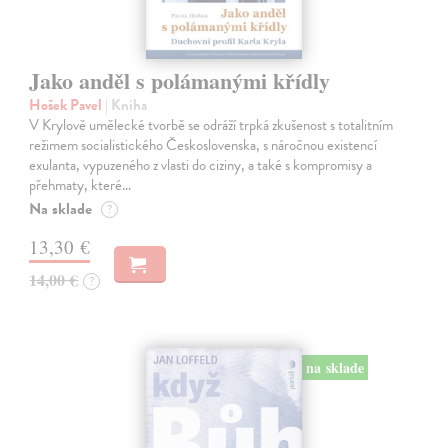
Jako anděl s polámanými křídly
Hošek Pavel
| Kniha
V Krylově umělecké tvorbě se odráží trpká zkušenost s totalitním
režimem socialistického Československa, s náročnou existencí
exulanta, vypuzeného z vlasti do ciziny, a také s kompromisy a
přehmaty, které…
Na sklade
?
13,30 €
14,00 €
?
na sklade