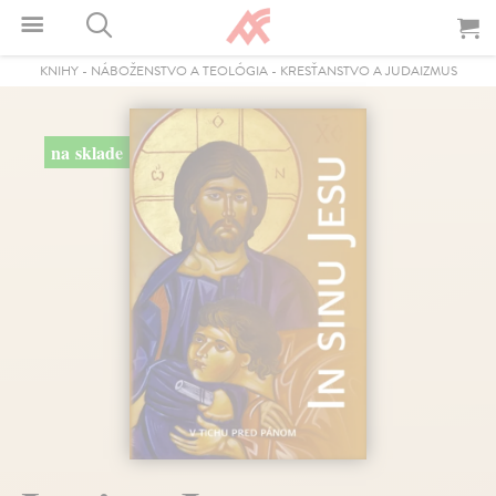
KNIHY
-
NÁBOŽENSTVO A TEOLÓGIA
-
KRESŤANSTVO A JUDAIZMUS
na sklade