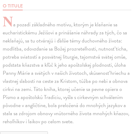
O TITULE
N
a pozadí základného motívu, ktorým je klaňanie sa
eucharistickému Ježišovi a prinášanie náhrady za tých, čo sa
neklaňajú, sa tu otvárajú i ďalšie témy duchovného života:
modlitba, odovzdanie sa Božej prozreteľnosti, nutnosť ticha,
potreba sviatostí a posvätnej liturgie, tajomstvá svätej omše,
podstata kňazstva a kľúč k jeho apoštolskej plodnosti, úloha
Panny Márie a svätých v našich životoch, skúsenosť hriechu a
vlastnej slabosti na ceste za Kristom, túžba po nebi a obnova
cirkvi na zemi. Táto kniha, ktorej učenie sa pevne opiera o
Písmo a apoštolskú Tra­díciu, vyšla s cirkevným schválením
pôvodne v angličtine, bola preložená do mnohých jazykov a
stala sa zdrojom obnovy vnútorného života mnohých kňazov,
rehoľníkov i laikov po celom svete.