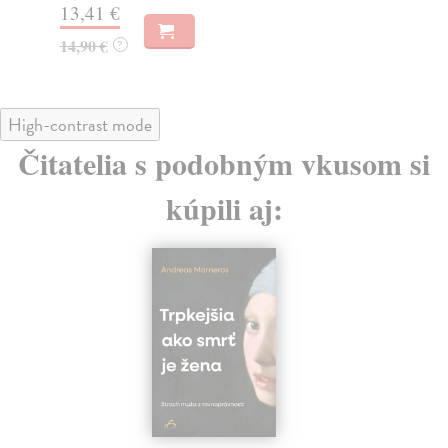
13,41 €
14,90 €
?
High-contrast mode
Čitatelia s podobným vkusom si
kúpili aj: