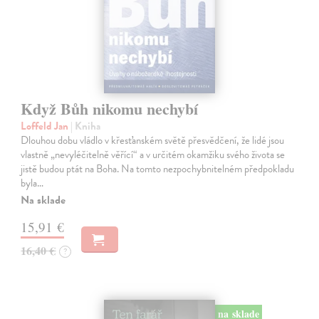
Když Bůh nikomu nechybí
Loffeld Jan
| Kniha
Dlouhou dobu vládlo v křesťanském světě přesvědčení, že lidé jsou
vlastně „nevyléčitelně věřící“ a v určitém okamžiku svého života se
jistě budou ptát na Boha. Na tomto nezpochybnitelném předpokladu
byla…
Na sklade
15,91 €
16,40 €
?
na sklade