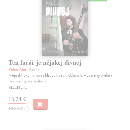
Ten farář je nějakej divnej
Palán Aleš
| Kniha
Nepraktický mimoň s hlavou kdesi v oblacích. Vypasený prelát s
nekonečným apetitem.
Na sklade
18,24 €
18,80 €
?