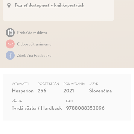
Pozrieť dostupnosť v kníhkupectvách
Pridať do wishlistu
Odporučiť známemu
Zdielať na Facebooku
VYDAVATEĽ
POČET STRÁN
ROK VYDANIA
JAZYK
Hesperion
256
2021
Slovenčina
VÄZBA
EAN
Tvrdá väzba / Hardback
9788088353096