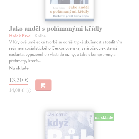
Jako anděl s polámanými křídly
Hošek Pavel
| Kniha
V Krylově umělecké tvorbě se odráží trpká zkušenost s totalitním
režimem socialistického Československa, s náročnou existencí
exulanta, vypuzeného z vlasti do ciziny, a také s kompromisy a
přehmaty, které…
Na sklade
13,30 €
14,00 €
?
na sklade