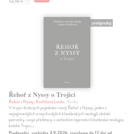
14,90 €
?
predpredaj
Řehoř z Nyssy o Trojici
Řehoř z Nyssy, Karfíková Lenka
| Kniha
V trojici drobných pojednání rozvíjí Řehoř z Nyssy, jeden z
nejzajímavějších a nejvlivnějších křesťanských teologů období
patristiky, svoje představy o ústředním tajemství křesťanské teologie,
božské Trojici.…
Predpredaj, vychádza 3.9.2026, zasielame do 12 dní od