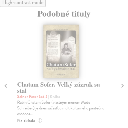
High-contrast mode
Podobné tituly
Chatam Sofer. Veľký zázrak sa
Fr
stal
ži
Salner Peter (ed.)
| Kniha
Th
Rabín Chatam Sofer (vlastným menom Moše
Tát
Schreiber) je dnes súčasťou multikultúrneho panteónu
sa 
osobnos...
Na
Na sklade
?
20