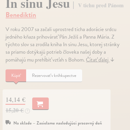
In sinu Jesu
V tichu pred Pánom
Benediktín
V roku 2007 sa začali uprostred ticha adorácie srdcu
jedného kňaza prihovárať Pán Ježiš a Panna Mária. Z
týchto slov sa zrodila kniha In sinu Jesu, ktorej stránky
sa priamo dotýkajú potrieb človeka našej doby a
pomáhajú mu prehĺbiť vzťah s Bohom.
Čítať ďalej
↓
Kúpiť
Rezervovať v kníhkupectve
14,14 €
15,20 €
?
Na sklade – Zasielame nasledujúci pracovný deň