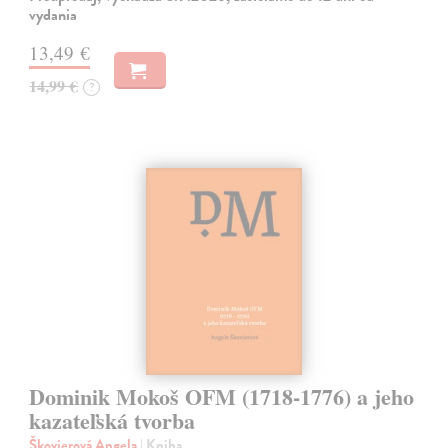
vydania
13,49 €
14,99 €
?
Dominik Mokoš OFM (1718-1776) a jeho
kazateľská tvorba
Škovierová Angela
| Kniha