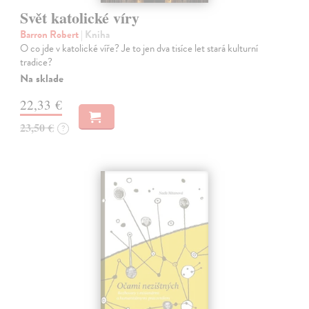
Svět katolické víry
Barron Robert
| Kniha
O co jde v katolické víře? Je to jen dva tisíce let stará kulturní
tradice?
Na sklade
22,33 €
23,50 €
?