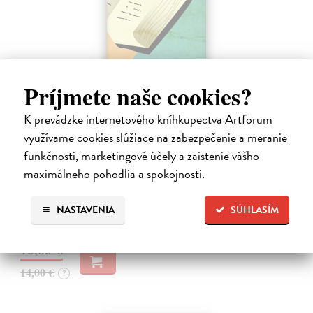
Príjmete naše cookies?
K prevádzke internetového kníhkupectva Artforum
využívame cookies slúžiace na zabezpečenie a meranie
Rabín sa rozpráva s Ježišom
funkčnosti, marketingové účely a zaistenie vášho
Neusner Jacob
| Kniha
maximálneho pohodlia a spokojnosti.
Autor knihy sa v duchu stáva v Galilei poslucháčom Ježišovej Reči na
vrchu. Ako pravoverný rabín sa usiluje pozorne počúvať tohto nového
učiteľa a porovnáva jeho učenie s tým, čo hovorí židovská Tóra.
NASTAVENIA
SÚHLASÍM
Na sklade
12,60 €
14,00 €
?