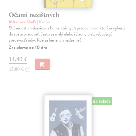
Očami nezištných
Mitanová Naďa
| Kniha
Skúsenosti misionárov a humanitárnych pracovníkov, ktorí sa vyberú
do sveta pracovať, často za malý alebo i žiadny plat, vzbudzujú
zvedavosť i údiv. Kde sa berie ich nadšenie?
Zasielame do 10 dní
14,40 €
15,00 €
?
na sklade