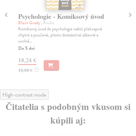
Psychologie - Komiksový úvod
S
Klein Grady
| Kniha
Gr
Komiksový úvod do psychologie nabízí překvapivě
Nov
chytré a poučené, přesto dostatečně zábavné a
rod
uvolně...
Za
Do 5 dní
19
18,24 €
20
18,80 €
?
High-contrast mode
Čitatelia s podobným vkusom si
kúpili aj: