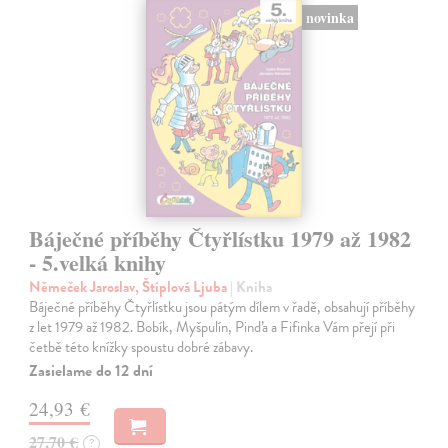
novinka
Báječné příběhy Čtyřlístku 1979 až 1982
- 5.velká knihy
Němeček Jaroslav, Štíplová Ljuba
| Kniha
Báječné příběhy Čtyřlístku jsou pátým dílem v řadě, obsahují příběhy
z let 1979 až 1982. Bobík, Myšpulín, Pinďa a Fifinka Vám přejí při
četbě této knížky spoustu dobré zábavy.
Zasielame do 12 dní
24,93 €
27,70 €
?