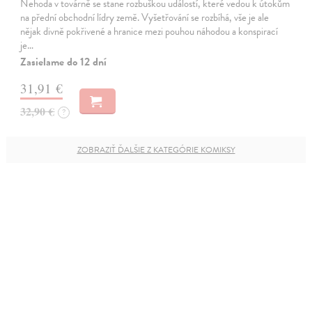
Nehoda v továrně se stane rozbuškou událostí, které vedou k útokům
na přední obchodní lídry země. Vyšetřování se rozbíhá, vše je ale
nějak divně pokřivené a hranice mezi pouhou náhodou a konspirací
je…
Zasielame do 12 dní
31,91 €
32,90 €
?
ZOBRAZIŤ ĎALŠIE Z KATEGÓRIE KOMIKSY