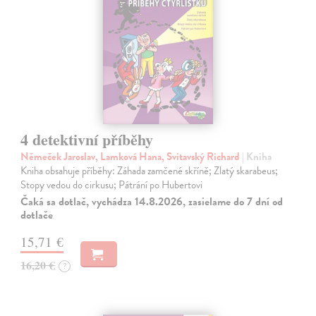
4 detektivní příběhy
Němeček Jaroslav, Lamková Hana, Svitavský Richard
| Kniha
Kniha obsahuje příběhy: Záhada zamčené skříně; Zlatý skarabeus;
Stopy vedou do cirkusu; Pátrání po Hubertovi
Čaká sa dotlač, vychádza 14.8.2026, zasielame do 7 dní od
dotlače
15,71 €
16,20 €
?