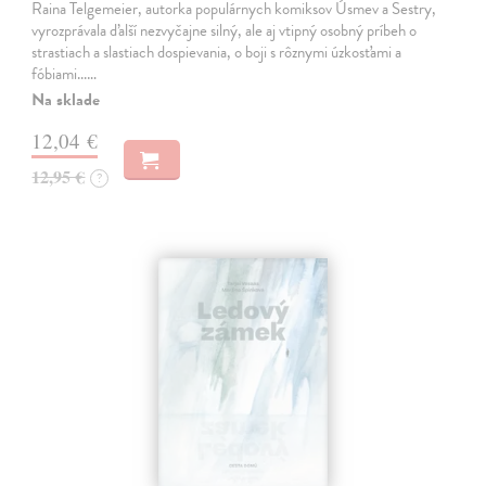
Raina Telgemeier, autorka populárnych komiksov Úsmev a Sestry,
vyrozprávala ďalší nezvyčajne silný, ale aj vtipný osobný príbeh o
strastiach a slastiach dospievania, o boji s rôznymi úzkosťami a
fóbiami...…
Na sklade
12,04 €
12,95 €
?