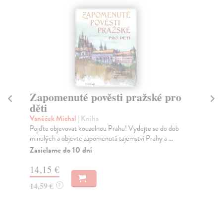
Zapomenuté pověsti pražské pro
K
děti
Če
Jed
Vaněček Michal
| Kniha
obr
Pojďte objevovat kouzelnou Prahu! Vydejte se do dob
...
minulých a objevte zapomenutá tajemství Prahy a ...
Za
Zasielame do 10 dní
6,
14,15 €
7,
14,59 €
?