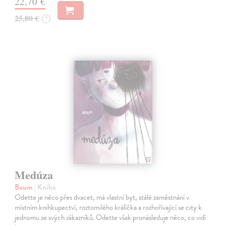
22,70 €
25,80 €
?
Medúza
Boum
| Kniha
Odette je něco přes dvacet, má vlastní byt, stálé zaměstnání v
místním knihkupectví, roztomilého králíčka a rozhořívající se city k
jednomu ze svých zákazníků. Odette však pronásleduje něco, co vidí