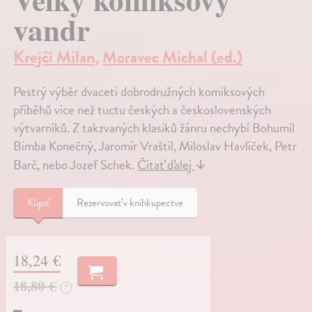
vandr
Krejčí Milan
,
Moravec Michal (ed.)
Pestrý výběr dvaceti dobrodružných komiksových
příběhů více než tuctu českých a československých
výtvarníků. Z takzvaných klasiků žánru nechybí Bohumil
Bimba Konečný, Jaromír Vraštil, Miloslav Havlíček, Petr
Barč, nebo Jozef Schek.
Čítať ďalej
↓
Kúpiť
Rezervovať v kníhkupectve
18,24 €
18,80 €
?