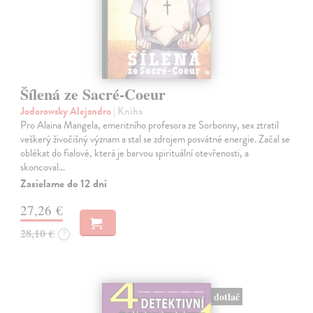
Šílená ze Sacré-Coeur
Jodorowsky Alejandro
| Kniha
Pro Alaina Mangela, emeritního profesora ze Sorbonny, sex ztratil
veškerý živočišný význam a stal se zdrojem posvátné energie. Začal se
oblékat do fialové, která je barvou spirituální otevřenosti, a
skoncoval…
Zasielame do 12 dní
27,26 €
28,10 €
?
dotlač