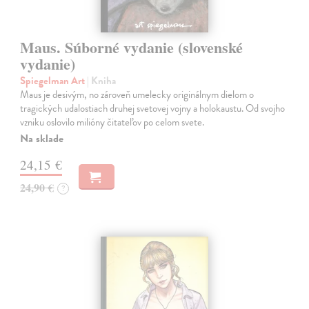
Maus. Súborné vydanie (slovenské
vydanie)
Spiegelman Art
| Kniha
Maus je desivým, no zároveň umelecky originálnym dielom o
tragických udalostiach druhej svetovej vojny a holokaustu. Od svojho
vzniku oslovilo milióny čitateľov po celom svete.
Na sklade
24,15 €
24,90 €
?