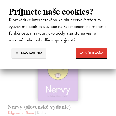
najnebezpečnejších…
Na sklade
Príjmete naše cookies?
9,45 €
K prevádzke internetového kníhkupectva Artforum
využívame cookies slúžiace na zabezpečenie a meranie
9,95 €
?
funkčnosti, marketingové účely a zaistenie vášho
maximálneho pohodlia a spokojnosti.
na sklade
NASTAVENIA
SÚHLASÍM
Nervy (slovenské vydanie)
Telgemeier Raina
| Kniha