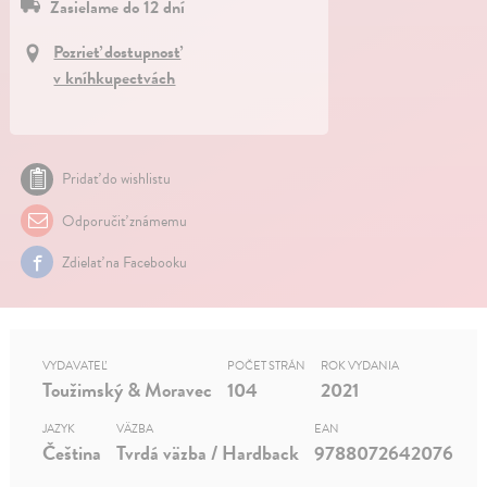
Zasielame do 12 dní
Pozrieť dostupnosť
v kníhkupectvách
Pridať do wishlistu
Odporučiť známemu
Zdielať na Facebooku
VYDAVATEĽ
POČET STRÁN
ROK VYDANIA
Toužimský & Moravec
104
2021
JAZYK
VÄZBA
EAN
Čeština
Tvrdá väzba / Hardback
9788072642076