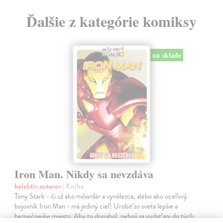
Ďalšie z kategórie komiksy
na sklade
Iron Man. Nikdy sa nevzdáva
kolektív autorov
| Kniha
Tony Stark - či už ako miliardár a vynálezca, alebo ako oceľový
bojovník Iron Man - má jediný cieľ: Urobiť zo sveta lepšie a
bezpečnejšie miesto. Aby to dosiahol, nebojí sa vydať ani do tých