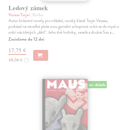
Ledový zámek
Vesaas Tarjei
| Kniha
Autor brilantní novely pro mládež, norský klasik Tarjei Vesaas,
prokázal na nevelké ploše svou geniální schopnost vcítit se do mysli a
srdcí náctiletých „dětí“. Jeho dvě hrdinky, veselá a družná Siss a…
Zasielame do 12 dní
17,75 €
18,30 €
?
na sklade