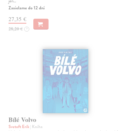
jen…
Zasielame do 12 dní
27,35 €
28,20 €
?
Bílé Volvo
Svetoft Erik
| Kniha