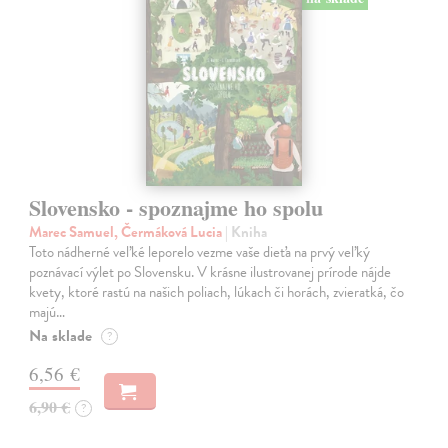
Slovensko - spoznajme ho spolu
Marec Samuel, Čermáková Lucia
| Kniha
Toto nádherné veľké leporelo vezme vaše dieťa na prvý veľký
poznávací výlet po Slovensku. V krásne ilustrovanej prírode nájde
kvety, ktoré rastú na našich poliach, lúkach či horách, zvieratká, čo
majú…
Na sklade
?
6,56 €
6,90 €
?