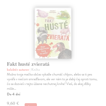
Fakt husté zvieratá
kolektív autorov
| Kniha
Možno tvoja mačka občas vykašle chumáč chlpov, alebo sa ti pes
vyváľa v niečom smradľavom, ale ver nám to je slabý čaj oproti tomu,
čo sa dozvieš v tejto úžasne nechutnej knihe! Vieš, do akej dlžky
môže…
Do 4 dní
9,60 €