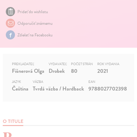
Pridať do wishlistu
Odporučiť známemu
Zdielať na Facebooku
PREKLADATEĽ
VYDAVATEĽ
POČET STRÁN
ROK VYDANIA
Fišnerová Olga
Drobek
80
2021
JAZYK
VÄZBA
EAN
Čeština
Tvrdá väzba / Hardback
9788027702398
O TITULE
P