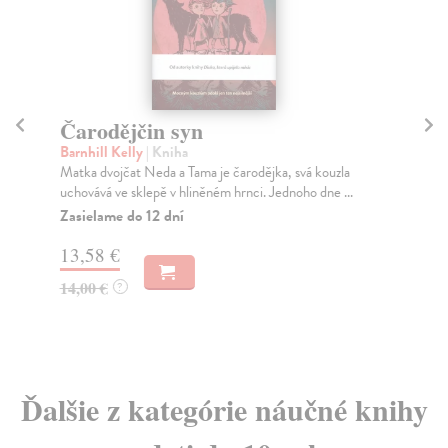
Čarodějčin syn
O
Barnhill Kelly
| Kniha
Ke
Matka dvojčat Neda a Tama je čarodějka, svá kouzla
V j
uchovává ve sklepě v hliněném hrnci. Jednoho dne ...
ros
Zasielame do 12 dní
Do
13,58 €
11
14,00 €
11
?
Ďalšie z kategórie náučné knihy