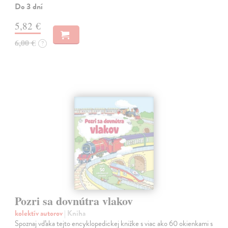
Do 3 dní
5,82 €
6,00 €
?
Pozri sa dovnútra vlakov
kolektív autorov
| Kniha
Spoznaj vďaka tejto encyklopedickej knižke s viac ako 60 okienkami s