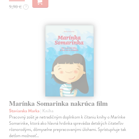
9,90 €
?
Marínka Somarinka nakrúca film
Staviarska Marka
| Kniha
Pracovný zošit je netradičným doplnkom k čítaniu knihy o Marínke
Somarinke, ktorá ako hlavná hrdinka sprevádza detských čitateľov
rôznorodými, dômyselne prepracovanými úlohami. Sprístupňuje tak
deťom možnosť…