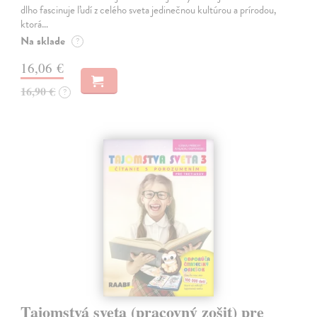
dlho fascinuje ľudí z celého sveta jedinečnou kultúrou a prírodou,
ktorá…
Na sklade
?
16,06 €
16,90 €
?
Tajomstvá sveta (pracovný zošit) pre