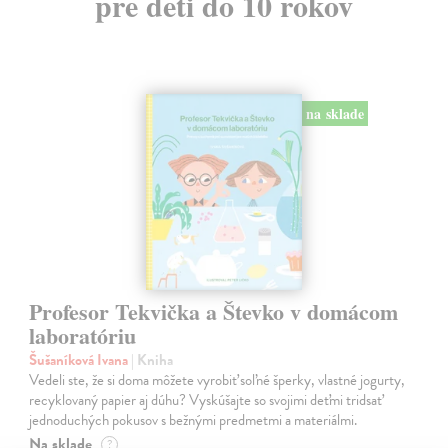
pre deti do 10 rokov
na sklade
Profesor Tekvička a Števko v domácom
laboratóriu
Šušaníková Ivana
| Kniha
Vedeli ste, že si doma môžete vyrobiť soľné šperky, vlastné jogurty,
recyklovaný papier aj dúhu? Vyskúšajte so svojimi deťmi tridsať
jednoduchých pokusov s bežnými predmetmi a materiálmi.
Na sklade
?