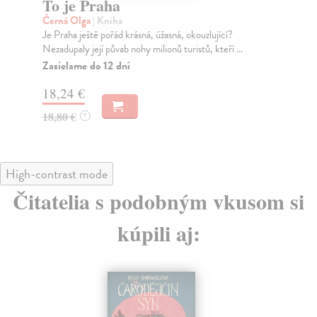
To je Praha
N
Wo
Černá Olga
| Kniha
Je Praha ještě pořád krásná, úžasná, okouzlující?
Ya
Nezadupaly její půvab nohy milionů turistů, kteří ...
Bar
Zasielame do 12 dní
Do
18,24 €
20
18,80 €
?
20
High-contrast mode
Čitatelia s podobným vkusom si
kúpili aj: