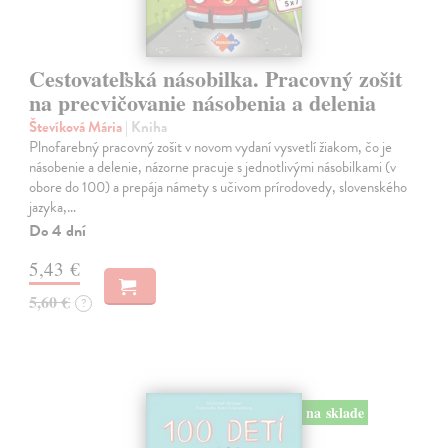
Cestovateľská násobilka. Pracovný zošit
na precvičovanie násobenia a delenia
Števíková Mária
| Kniha
Plnofarebný pracovný zošit v novom vydaní vysvetlí žiakom, čo je
násobenie a delenie, názorne pracuje s jednotlivými násobilkami (v
obore do 100) a prepája námety s učivom prírodovedy, slovenského
jazyka,…
Do 4 dní
5,43 €
5,60 €
?
na sklade