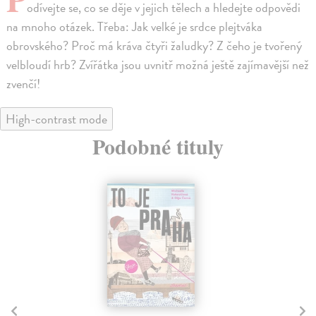
odívejte se, co se děje v jejich tělech a hledejte odpovědi
na mnoho otázek. Třeba: Jak velké je srdce plejtváka
obrovského? Proč má kráva čtyři žaludky? Z čeho je tvořený
velbloudí hrb? Zvířátka jsou uvnitř možná ještě zajímavější než
zvenčí!
High-contrast mode
Podobné tituly