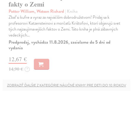
fakty o Zemi
Potter William, Watson Richard
| Kniha
Zbaľ si kufre a vyraz za najväčším dobrodružstvom! Pridaj sa k
profesorovi Katzensteinovi a morčaťu Krištofovi, ktorí objavujú svet
tých najzaujímavejších faktov o Zemi. Táto kniha je plná zábavných
vedeckých…
Predpredaj, vychádza 11.8.2026, zasielame do 5 dní od
vydania
12,67 €
14,90 €
?
ZOBRAZIŤ ĎALŠIE Z KATEGÓRIE NÁUČNÉ KNIHY PRE DETI DO 10 ROKOV