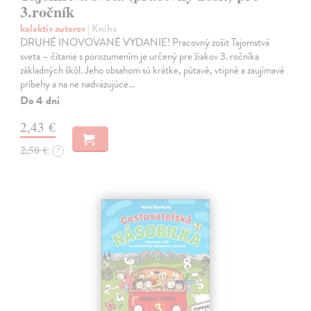
3.ročník
kolektív autorov
| Kniha
DRUHÉ INOVOVANÉ VYDANIE! Pracovný zošit Tajomstvá
sveta – čítanie s porozumením je určený pre žiakov 3. ročníka
základných škôl. Jeho obsahom sú krátke, pútavé, vtipné a zaujímavé
príbehy a na ne nadväzujúce…
Do 4 dní
2,43 €
2,50 €
?