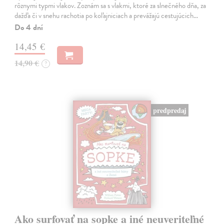
rôznymi typmi vlakov. Zoznám sa s vlakmi, ktoré za slnečného dňa, za
dažďa či v snehu rachotia po koľajniciach a prevážajú cestujúcich…
Do 4 dní
14,45 €
14,90 €
?
predpredaj
Ako surfovať na sopke a iné neuveriteľné