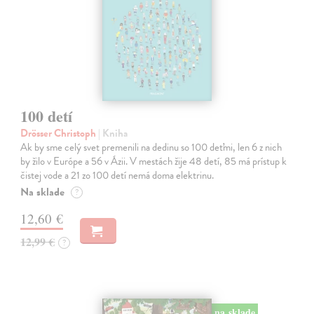
100 detí
Drösser Christoph
| Kniha
Ak by sme celý svet premenili na dedinu so 100 deťmi, len 6 z nich
by žilo v Európe a 56 v Ázii. V mestách žije 48 detí, 85 má prístup k
čistej vode a 21 zo 100 detí nemá doma elektrinu.
Na sklade
?
12,60 €
12,99 €
?
na sklade