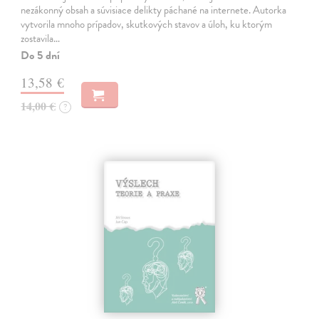
nezákonný obsah a súvisiace delikty páchané na internete. Autorka
vytvorila mnoho prípadov, skutkových stavov a úloh, ku ktorým
zostavila…
Do 5 dní
13,58 €
14,00 €
?