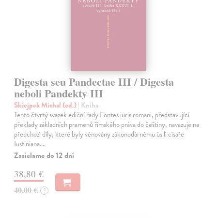
Digesta seu Pandectae III / Digesta
neboli Pandekty III
Skřejpek Michal (ed.)
| Kniha
Tento čtvrtý svazek ediční řady Fontes iuris romani, představující
překlady základních pramenů římského práva do češtiny, navazuje na
předchozí díly, které byly věnovány zákonodárnému úsilí císaře
Iustiniana.…
Zasielame do 12 dní
38,80 €
40,00 €
?