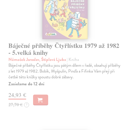
Báječné příběhy Čtyřlístku 1979 až 1982
- 5.velká knihy
Němeček Jaroslav, Štíplová Ljuba
| Kniha
Báječné příběhy Čtyřlístku jsou pátým dílem v řadě, obsahují příběhy
z let 1979 až 1982. Bobík, Myšpulín, Pinďa a Fifinka Vám přejí při
četbě této knížky spoustu dobré zábavy.
Zasielame do 12 dní
24,93 €
27,70 €
?