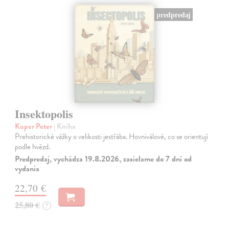
predpredaj
Insektopolis
Kuper Peter
| Kniha
Prehistorické vážky o velikosti jestřába. Hovniválové, co se orientují
podle hvězd.
Predpredaj, vychádza 19.8.2026, zasielame do 7 dní od
vydania
22,70 €
25,80 €
?