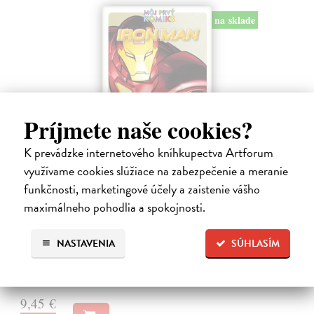
na sklade
Príjmete naše cookies?
K prevádzke internetového kníhkupectva Artforum
využívame cookies slúžiace na zabezpečenie a meranie
Iron Man. Nikdy sa nevzdáva
funkčnosti, marketingové účely a zaistenie vášho
kolektív autorov
| Kniha
maximálneho pohodlia a spokojnosti.
Tony Stark - či už ako miliardár a vynálezca, alebo ako oceľový
bojovník Iron Man - má jediný cieľ: Urobiť zo sveta lepšie a
NASTAVENIA
SÚHLASÍM
bezpečnejšie miesto. Aby to dosiahol, nebojí sa vydať ani do tých
najnebezpečnejších…
Na sklade
9,45 €