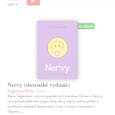
9,95 €
?
na sklade
Nervy (slovenské vydanie)
Telgemeier Raina
| Kniha
Raina Telgemeier, autorka populárnych komiksov Úsmev a Sestry,
vyrozprávala ďalší nezvyčajne silný, ale aj vtipný osobný príbeh o
strastiach a slastiach dospievania, o boji s rôznymi úzkosťami a
fóbiami...…