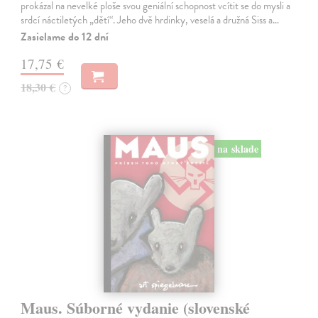
prokázal na nevelké ploše svou geniální schopnost vcítit se do mysli a
srdcí náctiletých „dětí“. Jeho dvě hrdinky, veselá a družná Siss a…
Zasielame do 12 dní
17,75 €
18,30 €
?
na sklade
Maus. Súborné vydanie (slovenské