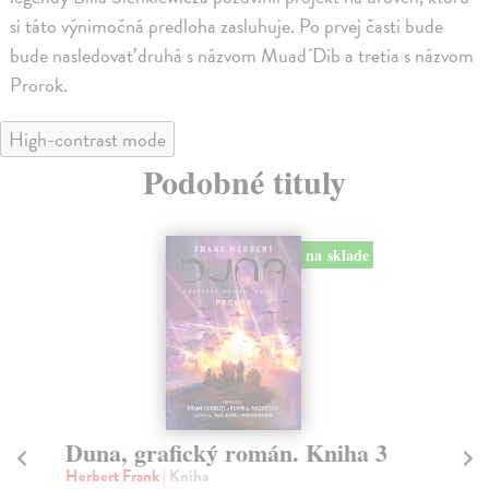
si táto výnimočná predloha zasluhuje. Po prvej časti bude
bude nasledovať druhá s názvom Muad´Dib a tretia s názvom
Prorok.
High-contrast mode
Podobné tituly
na sklade
Duna, grafický román. Kniha 3
D
Herbert Frank
| Kniha
He