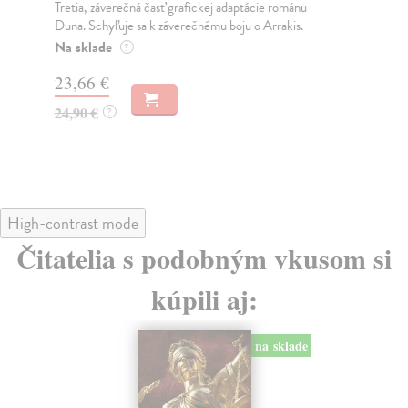
Tretia, záverečná časť grafickej adaptácie románu
Dru
Duna. Schyľuje sa k záverečnému boju o Arrakis.
´Di
Na sklade
Na
?
23,66 €
24
24,90 €
24
?
High-contrast mode
Čitatelia s podobným vkusom si
kúpili aj: