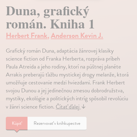
Duna, grafický
román. Kniha 1
Herbert Frank
,
Anderson Kevin J.
Grafický román Duna, adaptácia žánrovej klasiky
science fiction od Franka Herberta, rozpráva príbeh
Paula Atreida a jeho rodiny, ktorí na púštnej planéte
Arrakis preberajú ťažbu mystickej drogy melanže, ktorá
umožňuje cestovanie medzi hviezdami. Frank Herbert
svojou Dunou a jej jedinečnou zmesou dobrodružstva,
mystiky, ekológie a politických intríg spôsobil revolúciu
v žánri science fiction.
Čítať ďalej
↓
Kúpiť
Rezervovať v kníhkupectve