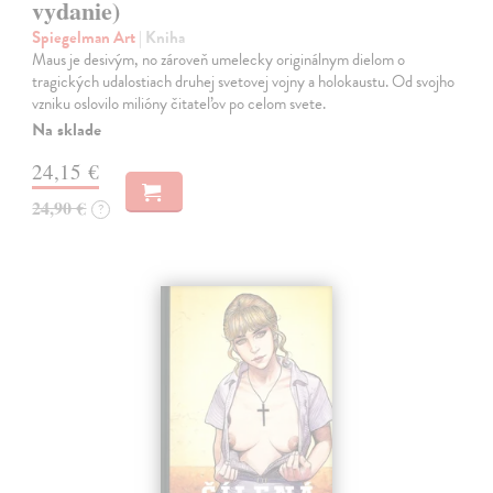
vydanie)
Spiegelman Art
| Kniha
Maus je desivým, no zároveň umelecky originálnym dielom o
tragických udalostiach druhej svetovej vojny a holokaustu. Od svojho
vzniku oslovilo milióny čitateľov po celom svete.
Na sklade
24,15 €
24,90 €
?