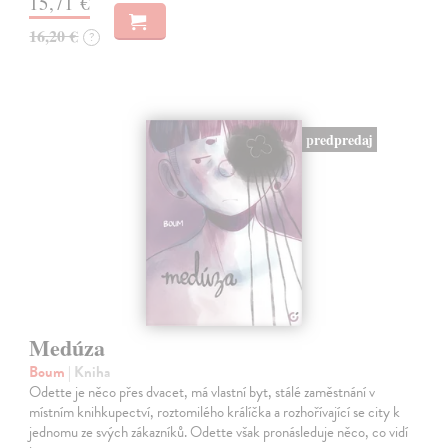
15,71 €
16,20 €
?
predpredaj
Medúza
Boum
| Kniha
Odette je něco přes dvacet, má vlastní byt, stálé zaměstnání v
místním knihkupectví, roztomilého králíčka a rozhořívající se city k
jednomu ze svých zákazníků. Odette však pronásleduje něco, co vidí