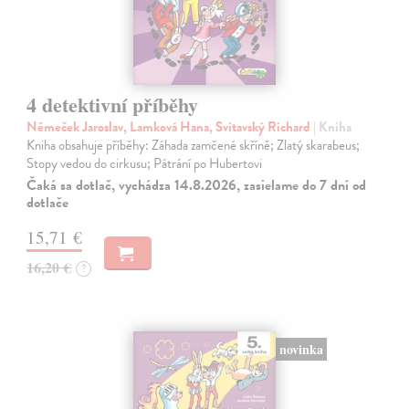
4 detektivní příběhy
Němeček Jaroslav, Lamková Hana, Svitavský Richard
| Kniha
Kniha obsahuje příběhy: Záhada zamčené skříně; Zlatý skarabeus;
Stopy vedou do cirkusu; Pátrání po Hubertovi
Čaká sa dotlač, vychádza 14.8.2026, zasielame do 7 dní od
dotlače
15,71 €
16,20 €
?
novinka