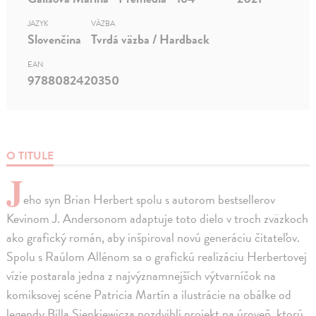
JAZYK
VÄZBA
Slovenčina
Tvrdá väzba / Hardback
EAN
9788082420350
O TITULE
J
eho syn Brian Herbert spolu s autorom bestsellerov
Kevinom J. Andersonom adaptuje toto dielo v troch zväzkoch
ako grafický román, aby inšpiroval novú generáciu čitateľov.
Spolu s Raúlom Allénom sa o grafickú realizáciu Herbertovej
vízie postarala jedna z najvýznamnejších výtvarníčok na
komiksovej scéne Patricia Martín a ilustrácie na obálke od
legendy Billa Sienkiewicza pozdvihli projekt na úroveň, ktorú