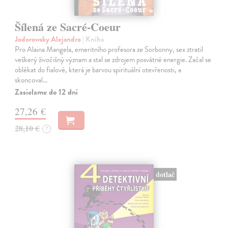
Šílená ze Sacré-Coeur
Jodorowsky Alejandro
| Kniha
Pro Alaina Mangela, emeritního profesora ze Sorbonny, sex ztratil
veškerý živočišný význam a stal se zdrojem posvátné energie. Začal se
oblékat do fialové, která je barvou spirituální otevřenosti, a
skoncoval…
Zasielame do 12 dní
27,26 €
28,10 €
?
dotlač