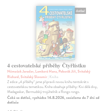
dotlač
4 cestovatelské příběhy Čtyřlístku
Němeček Jaroslav, Lamková Hana, Poborák Jiří, Svitalský
Richard, Svitalský Slavomír
| Kniha
Z edice „4 příběhy“ jsme připravili novou knihu tentokrát s
cestovatelskou tematikou. Kniha obsahuje příběhy: Kivi dělá divy,
Madagaskar, Bermudský trojúhelník a Rongo rongo.
Čaká sa dotlač, vychádza 14.8.2026, zasielame do 7 dní od
dotlače