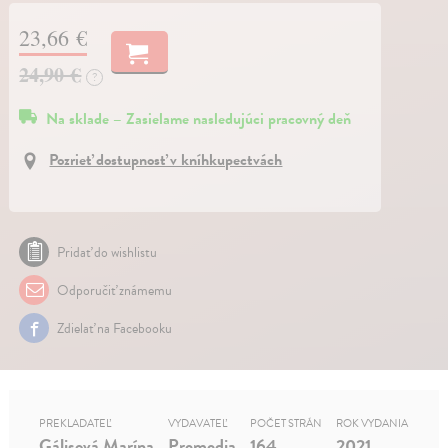
23,66 €
24,90 €
?
Na sklade – Zasielame nasledujúci pracovný deň
Pozrieť dostupnosť v kníhkupectvách
Pridať do wishlistu
Odporučiť známemu
Zdielať na Facebooku
PREKLADATEĽ
VYDAVATEĽ
POČET STRÁN
ROK VYDANIA
Gálisová Marína
Premedia
164
2021