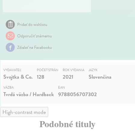
Pridať do wishlistu
Odporučiť známemu
Zdielať na Facebooku
VYDAVATEĽ
POČET STRÁN
ROK VYDANIA
JAZYK
Svojtka & Co.
128
2021
Slovenčina
VÄZBA
EAN
Tvrdá väzba / Hardback
9788056707302
High-contrast mode
Podobné tituly