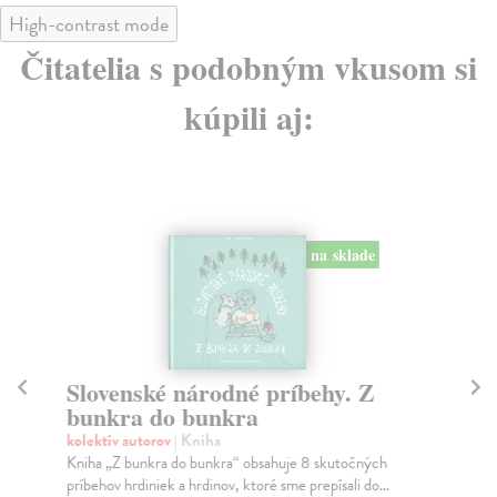
High-contrast mode
Čitatelia s podobným vkusom si
kúpili aj:
na sklade
Slovenské národné príbehy. Z
P
bunkra do bunkra
kol
Je 
kolektív autorov
| Kniha
zao
Kniha „Z bunkra do bunkra“ obsahuje 8 skutočných
príbehov hrdiniek a hrdinov, ktoré sme prepísali do...
Do