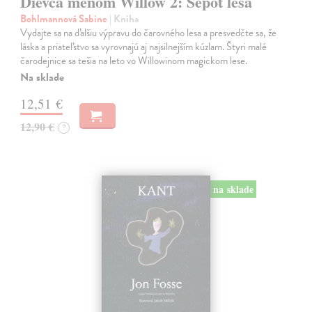
Dievča menom Willow 2: Šepot lesa
Bohlmannová Sabine
| Kniha
Vydajte sa na ďalšiu výpravu do čarovného lesa a presvedčte sa, že
láska a priateľstvo sa vyrovnajú aj najsilnejším kúzlam. Štyri malé
čarodejnice sa tešia na leto vo Willowinom magickom lese.
Na sklade
12,51 €
12,90 €
?
na sklade