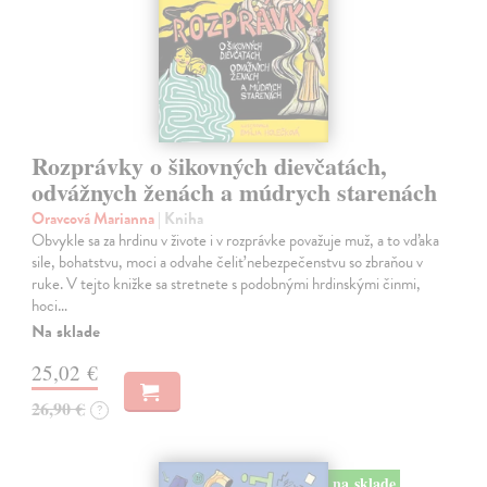
Rozprávky o šikovných dievčatách,
odvážnych ženách a múdrych starenách
Oravcová Marianna
| Kniha
Obvykle sa za hrdinu v živote i v rozprávke považuje muž, a to vďaka
sile, bohatstvu, moci a odvahe čeliť nebezpečenstvu so zbraňou v
ruke. V tejto knižke sa stretnete s podobnými hrdinskými činmi,
hoci…
Na sklade
25,02 €
26,90 €
?
na sklade