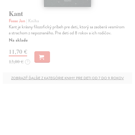
Kant
Fosse Jon
| Kniha
Kant je krásny filozofický príbeh pre deti, ktorý sa zaoberá vesmírom
a strachom z nepoznaného. Pre deti od 8 rokov a ich rodičov.
Na sklade
11,70 €
13,00 €
?
ZOBRAZIŤ ĎALŠIE Z KATEGÓRIE KNIHY PRE DETI OD 7 DO 9 ROKOV