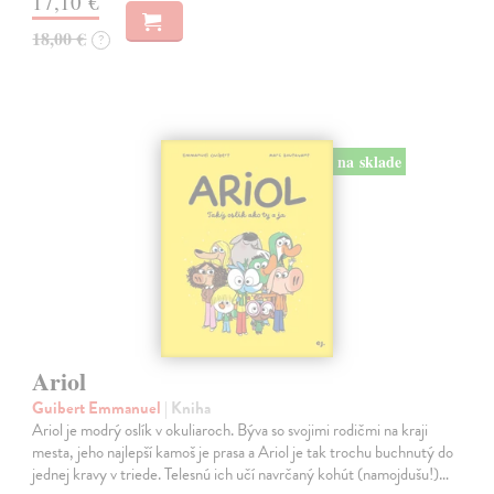
17,10 €
18,00 €
?
na sklade
Ariol
Guibert Emmanuel
| Kniha
Ariol je modrý oslík v okuliaroch. Býva so svojimi rodičmi na kraji
mesta, jeho najlepší kamoš je prasa a Ariol je tak trochu buchnutý do
jednej kravy v triede. Telesnú ich učí navrčaný kohút (namojdušu!)…