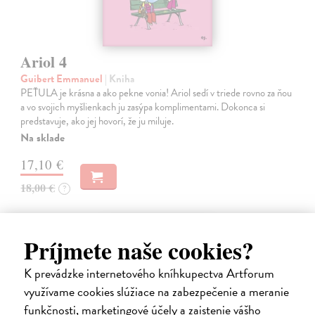
Ariol 4
Guibert Emmanuel
| Kniha
PEŤULA je krásna a ako pekne vonia! Ariol sedí v triede rovno za ňou
a vo svojich myšlienkach ju zasýpa komplimentami. Dokonca si
predstavuje, ako jej hovorí, že ju miluje.
Na sklade
17,10 €
18,00 €
?
na sklade
Príjmete naše cookies?
K prevádzke internetového kníhkupectva Artforum
využívame cookies slúžiace na zabezpečenie a meranie
funkčnosti, marketingové účely a zaistenie vášho