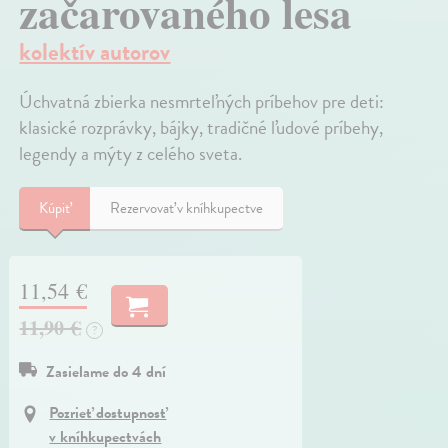
začarovaného lesa
kolektív autorov
Úchvatná zbierka nesmrteľných príbehov pre deti:
klasické rozprávky, bájky, tradičné ľudové príbehy,
legendy a mýty z celého sveta.
Kúpiť
Rezervovať v kníhkupectve
11,54 €
11,90 €
?
Zasielame do 4 dní
Pozrieť dostupnosť
v kníhkupectvách