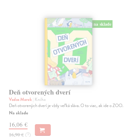
na sklade
Deň otvorených dverí
Vadas Marek
| Kniha
Deň otvorených dverí je vždy veľká sláva. O to viac, ak ide o ZOO.
Na sklade
16,06 €
16,90 €
?