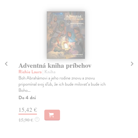
Adventná kniha príbehov
1
Richie Laura
| Kniha
kol
Boh Abrahámovi a jeho rodine znovu a znovu
Keď
pripomínal svoj sľub, že ich bude milovať a bude ich
oce
Boho...
Do
Do 4 dní
11
15,42 €
11
15,90 €
?