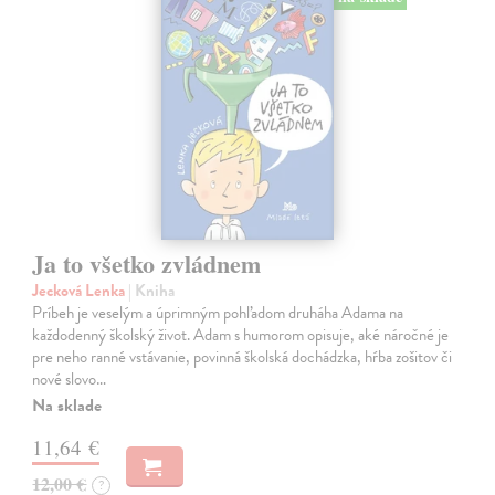
Ja to všetko zvládnem
Jecková Lenka
| Kniha
Príbeh je veselým a úprimným pohľadom druháha Adama na
každodenný školský život. Adam s humorom opisuje, aké náročné je
pre neho ranné vstávanie, povinná školská dochádzka, hŕba zošitov či
nové slovo…
Na sklade
11,64 €
12,00 €
?