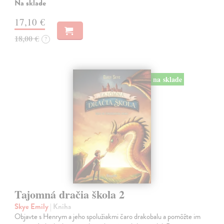
Na sklade
17,10 €
18,00 €
?
na sklade
Tajomná dračia škola 2
Skye Emily
| Kniha
Objavte s Henrym a jeho spolužiakmi čaro drakobalu a pomôžte im