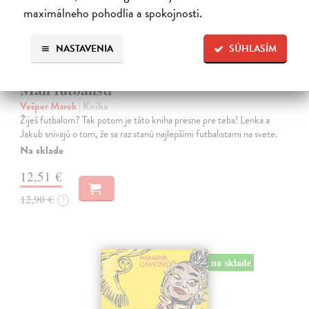
maximálneho pohodlia a spokojnosti.
NASTAVENIA
SÚHLASÍM
Malí futbalisti
Vešper Marek
| Kniha
Žiješ futbalom? Tak potom je táto kniha presne pre teba! Lenka a
Jakub snívajú o tom, že sa raz stanú najlepšími futbalistami na svete.
Na sklade
12,51 €
12,90 €
?
na sklade