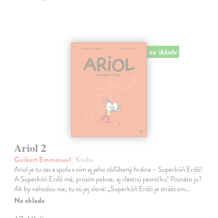
na sklade
Ariol 2
Guibert Emmanuel
| Kniha
Ariol je tu zas a spolu s ním aj jeho obľúbený hrdina – Superkôň Erdži!
A Superkôň Erdži má, prosím pekne, aj vlastnú pesničku! Poznáte ju?
Ak by náhodou nie, tu sú jej slová: „Superkôň Erdži je strážcom…
Na sklade