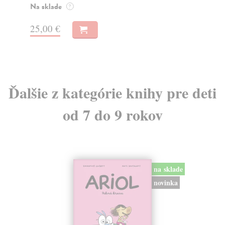
Na sklade
?
14
25,00 €
14
Ďalšie z kategórie knihy pre deti
od 7 do 9 rokov
na sklade
novinka