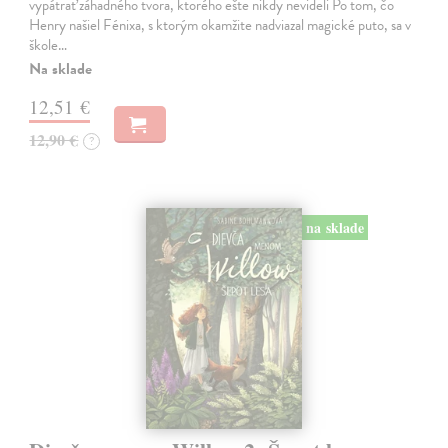
vypátrať záhadného tvora, ktorého ešte nikdy nevideli Po tom, čo
Henry našiel Fénixa, s ktorým okamžite nadviazal magické puto, sa v
škole…
Na sklade
12,51 €
12,90 €
?
na sklade