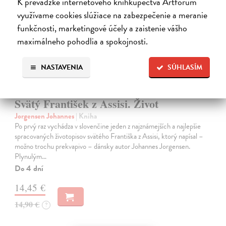
K prevádzke internetového kníhkupectva Artforum
využívame cookies slúžiace na zabezpečenie a meranie
funkčnosti, marketingové účely a zaistenie vášho
maximálneho pohodlia a spokojnosti.
NASTAVENIA
SÚHLASÍM
Svätý František z Assisi. Život
Jorgensen Johannes
| Kniha
Po prvý raz vychádza v slovenčine jeden z najznámejších a najlepšie
spracovaných životopisov svätého Františka z Assisi, ktorý napísal –
možno trochu prekvapivo – dánsky autor Johannes Jorgensen.
Plynulým…
Do 4 dní
14,45 €
14,90 €
?