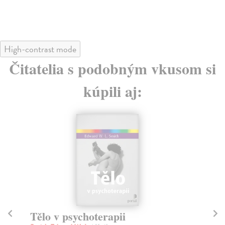
High-contrast mode
Čitatelia s podobným vkusom si
kúpili aj:
Tělo v psychoterapii
T