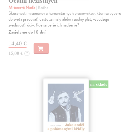
Očami nezištných
Mitanová Naďa
| Kniha
Skúsenosti misionárov a humanitárnych pracovníkov, ktorí sa vyberú
do sveta pracovať, často za malý alebo i žiadny plat, vzbudzujú
zvedavosť i údiv. Kde sa berie ich nadšenie?
Zasielame do 10 dní
14,40 €
15,00 €
?
na sklade