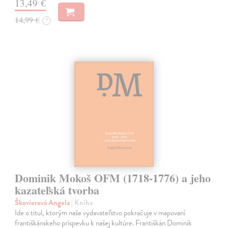
13,49 €
14,99 €
?
Dominik Mokoš OFM (1718-1776) a jeho
kazateľská tvorba
Škovierová Angela
| Kniha
Ide o titul, ktorým naše vydavateľstvo pokračuje v mapovaní
františkánskeho príspevku k našej kultúre. Františkán Dominik