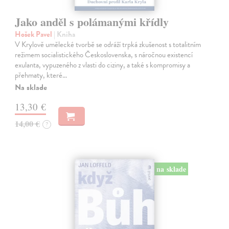
Jako anděl s polámanými křídly
Hošek Pavel
| Kniha
V Krylově umělecké tvorbě se odráží trpká zkušenost s totalitním
režimem socialistického Československa, s náročnou existencí
exulanta, vypuzeného z vlasti do ciziny, a také s kompromisy a
přehmaty, které…
Na sklade
13,30 €
14,00 €
?
na sklade