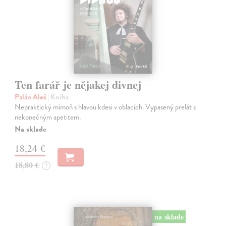
Ten farář je nějakej divnej
Palán Aleš
| Kniha
Nepraktický mimoň s hlavou kdesi v oblacích. Vypasený prelát s
nekonečným apetitem.
Na sklade
18,24 €
18,80 €
?
na sklade