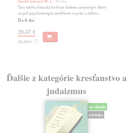
Smith Edward W. L.
| Kniha
Kon
Tato takřka klasická kniha je dodnes uznávaným dílem
Jak
na poli psychoterapie zaměřené na práci s tělem...
sou
Do 6 dní
Za
20,47 €
12
21,10 €
12
?
Ďalšie z kategórie kresťanstvo a
judaizmus
na sklade
novinka