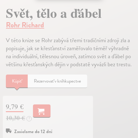
Svět, tělo a ďábel
Rohr Richard
V této knize se Rohr zabývá třemi tradičními zdroji zla a
popisuje, jak se křesťanství zaměřovalo téměř výhradně
na individuální, tělesnou úroveň, zatímco svět a ďábel po
většinu křesťanských dějin v podstatě vyvázli bez trestu.
Kúpiť
Rezervovať v kníhkupectve
9,79 €
10,30 €
?
Zasielame do 12 dní