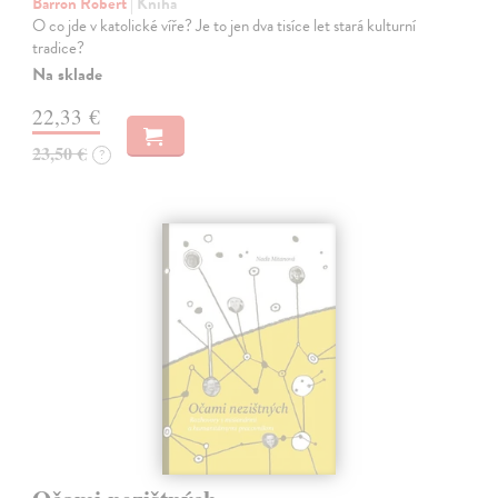
Barron Robert
| Kniha
O co jde v katolické víře? Je to jen dva tisíce let stará kulturní
tradice?
Na sklade
22,33 €
23,50 €
?