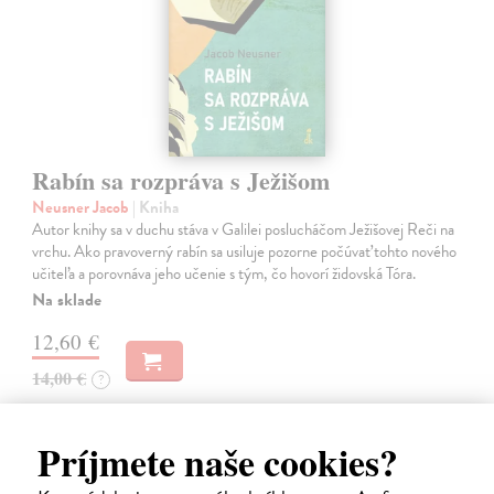
Rabín sa rozpráva s Ježišom
Neusner Jacob
| Kniha
Autor knihy sa v duchu stáva v Galilei poslucháčom Ježišovej Reči na
vrchu. Ako pravoverný rabín sa usiluje pozorne počúvať tohto nového
učiteľa a porovnáva jeho učenie s tým, čo hovorí židovská Tóra.
Na sklade
12,60 €
14,00 €
?
Príjmete naše cookies?