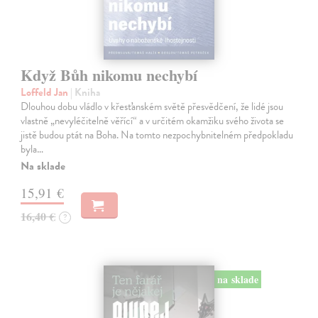
Když Bůh nikomu nechybí
Loffeld Jan
| Kniha
Dlouhou dobu vládlo v křesťanském světě přesvědčení, že lidé jsou
vlastně „nevyléčitelně věřící“ a v určitém okamžiku svého života se
jistě budou ptát na Boha. Na tomto nezpochybnitelném předpokladu
byla…
Na sklade
15,91 €
16,40 €
?
na sklade