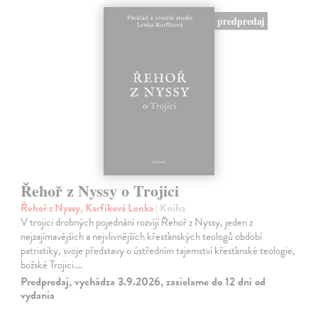
predpredaj
Řehoř z Nyssy o Trojici
Řehoř z Nyssy, Karfíková Lenka
| Kniha
V trojici drobných pojednání rozvíjí Řehoř z Nyssy, jeden z
nejzajímavějších a nejvlivnějších křesťanských teologů období
patristiky, svoje představy o ústředním tajemství křesťanské teologie,
božské Trojici.…
Predpredaj, vychádza 3.9.2026, zasielame do 12 dní od
vydania