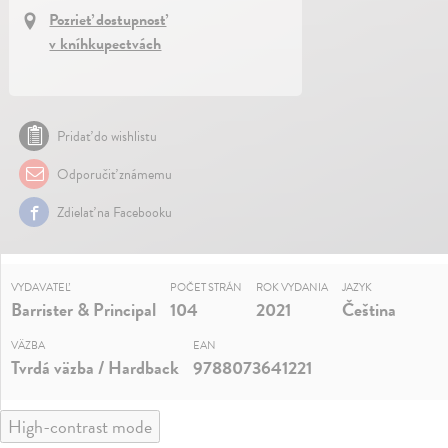
Pozrieť dostupnosť
v kníhkupectvách
Pridať do wishlistu
Odporučiť známemu
Zdielať na Facebooku
VYDAVATEĽ
POČET STRÁN
ROK VYDANIA
JAZYK
Barrister & Principal
104
2021
Čeština
VÄZBA
EAN
Tvrdá väzba / Hardback
9788073641221
High-contrast mode