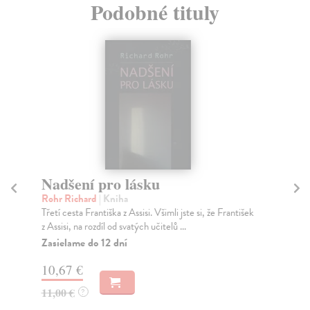
Podobné tituly
Nadšení pro lásku
D
Rohr Richard
| Kniha
Ro
Třetí cesta Františka z Assisi. Všimli jste si, že František
Vši
z Assisi, na rozdíl od svatých učitelů ...
záv
Zasielame do 12 dní
Za
10,67 €
9,
11,00 €
9,
?