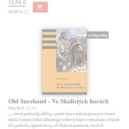
11,54 €
11,90 €
?
predpredaj
Old Surehand - Ve Skalistých horách
May Karl
| Kniha
„… mírně podlouhlý obličej, vysoké čelo s dvěma výraznými čárami
obočí, hranaté čelisti zdůrazňující celkový dojem mohutnosti a hlavně
oči, podivné, nejasné barvy, oči hluboce posazené, co chvíli