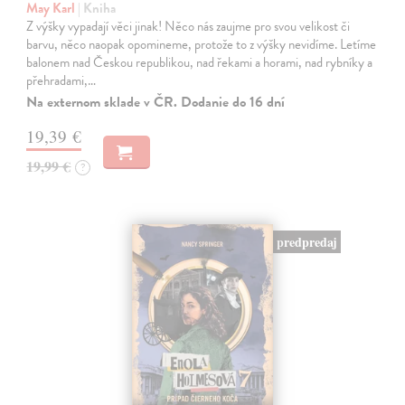
May Karl
| Kniha
Z výšky vypadají věci jinak! Něco nás zaujme pro svou velikost či
barvu, něco naopak opomineme, protože to z výšky nevidíme. Letíme
balonem nad Českou republikou, nad řekami a horami, nad rybníky a
přehradami,…
Na externom sklade v ČR. Dodanie do 16 dní
19,39 €
19,99 €
?
predpredaj