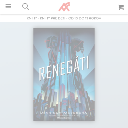
KNIHY
-
KNIHY PRE DETI
-
OD 10 DO 13 ROKOV