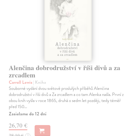
Alenčina dobrodružství v říši divů a za
zrcadlem
Carroll Lewis
| Kniha
Souborné vydání dvou světově proslulých příběhů Alenčina
dobrodružství v říši divů a Za zrcadlem a co tam Alenka našla. První z
obou knih vyšla v roce 1865, druhá o sedm let později, tedy téměř
před 150…
Zasielame do 12 dní
26,70 €
28,10 €
?