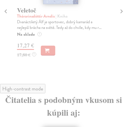
Veletoč
H
Thórarinsdóttir Arndís
| Kniha
Mar
Dvanáctiletý Álf je sportovec, dobrý kamarád a
Doj
nejlepší brácha na světě. Tedy až do chvíle, kdy mu r...
jak
Na sklade
Za
?
17,27 €
15
17,80 €
15
?
High-contrast mode
Čitatelia s podobným vkusom si
kúpili aj: