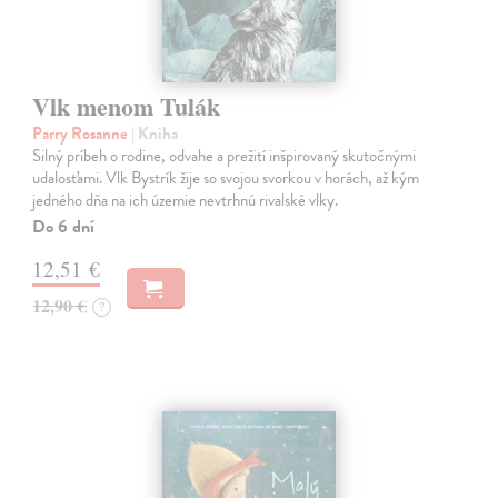
Vlk menom Tulák
Parry Rosanne
| Kniha
Silný príbeh o rodine, odvahe a prežití inšpirovaný skutočnými
udalosťami. Vlk Bystrík žije so svojou svorkou v horách, až kým
jedného dňa na ich územie nevtrhnú rivalské vlky.
Do 6 dní
12,51 €
12,90 €
?