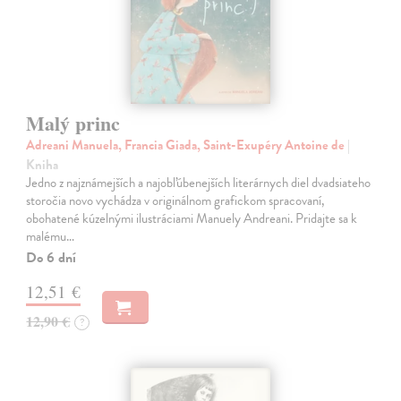
Malý princ
Adreani Manuela, Francia Giada, Saint-Exupéry Antoine de
|
Kniha
Jedno z najznámejších a najobľúbenejších literárnych diel dvadsiateho
storočia novo vychádza v originálnom grafickom spracovaní,
obohatené kúzelnými ilustráciami Manuely Andreani. Pridajte sa k
malému…
Do 6 dní
12,51 €
12,90 €
?