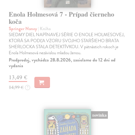
Enola Holmesová 7 - Prípad čierneho
koča
Springer Nancy
| Kniha
SIEDMY DIEL NAPÍNAVEJ SÉRIE O ENOLE HOLMESOVEJ,
KTORÁ SA PODĽA VZORU SVOJHO STARŠIEHO BRATA
SHERLOCKA STALA DETEKTÍVKOU. V pätnástich rokoch je
Enola Holmesová nezávislou mladou ženou.
Predpredaj, vychádza 28.8.2026, zasielame do 12 dní od
vydania
13,49 €
14,99 €
?
novinka