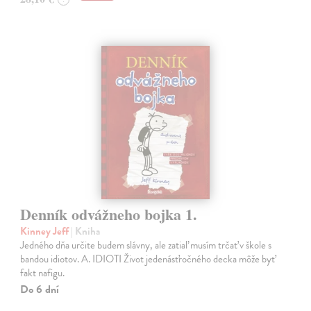
Denník odvážneho bojka 1.
Kinney Jeff
| Kniha
Jedného dňa určite budem slávny, ale zatiaľ musím trčať v škole s
bandou idiotov. A. IDIOTI Život jedenásťročného decka môže byť
fakt nafigu.
Do 6 dní