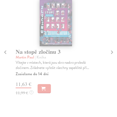
Na stopě zločinu 3
L
Martin Paul
| Kniha
Ši
Vítejte v místech, která jsou skrz naskrz prolezlá
Vít
zločinem. Zvládnete vyřešit všechny zapeklité pří...
Lam
Zasielame do 14 dní
Za
11,63 €
9,
11,99 €
10
?