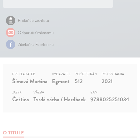
Pridať do wishlistu
Odporučiť známemu
Zdielať na Facebooku
PREKLADATEĽ
VYDAVATEĽ
POČET STRÁN
ROK VYDANIA
Šímová Martina
Egmont
512
2021
JAZYK
VÄZBA
EAN
Čeština
Tvrdá väzba / Hardback
9788025251034
O TITULE