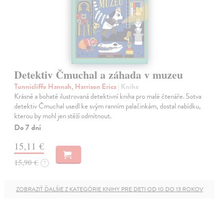
Detektiv Čmuchal a záhada v muzeu
Tunnicliffe Hannah, Harrison Erica
| Kniha
Krásně a bohatě ilustrovaná detektivní kniha pro malé čtenáře. Sotva
detektiv Čmuchal usedl ke svým ranním palačinkám, dostal nabídku,
kterou by mohl jen stěží odmítnout.
Do 7 dní
15,11 €
15,90 €
?
ZOBRAZIŤ ĎALŠIE Z KATEGÓRIE KNIHY PRE DETI OD 10 DO 13 ROKOV