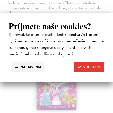
Anabela pri mori spoznávajú svojráznych Chrtovcov, natrafia na
usušenú jaštericu, zaujmú ich Uwe a Hans, ktorí sú takmer celé dni
zahrabaní…
Na sklade
?
Príjmete naše cookies?
14,20 €
K prevádzke internetového kníhkupectva Artforum
14,95 €
?
využívame cookies slúžiace na zabezpečenie a meranie
funkčnosti, marketingové účely a zaistenie vášho
maximálneho pohodlia a spokojnosti.
NASTAVENIA
SÚHLASÍM