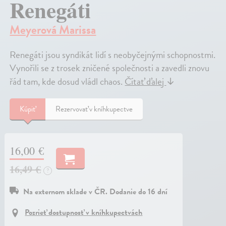
Renegáti
Meyerová Marissa
Renegáti jsou syndikát lidí s neobyčejnými schopnostmi.
Vynořili se z trosek zničené společnosti a zavedli znovu
řád tam, kde dosud vládl chaos.
Čítať ďalej
↓
Kúpiť
Rezervovať v kníhkupectve
16,00 €
16,49 €
?
Na externom sklade v ČR. Dodanie do 16 dní
Pozrieť dostupnosť v kníhkupectvách