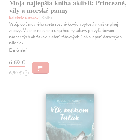
Moja najlepšia kniha aktivít: Princezné,
víly a morské panny
kolektív autorov
| Kniha
Vstúp do čarovného sveta rozprávkových bytostí v knižke plnej
zábavy. Malé princezné si užijú hodiny zábavy pri vyfarbovaní
nádherných obrázkov, riešení zábavných úloh a lepení čarovných
nálepiek.
Do 6 dní
6,69 €
6,90 €
?